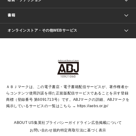
取材・ファッション
少年マンガ
週刊少年ジャンプ
書籍
ファッション・美容
青年マンガ
ジャンプSQ.
Seventeen
週刊ヤングジャンプ
オンラインストア・その他WEBサービス
文芸・文庫・総合
芸能・情報・スポーツ
少女マンガ
Vジャンプ
non-no Web
ヤングジャンプ定期購読デジタル
すばる
Myojo
オンラインストア
りぼん
学芸・ノンフィクション・新書
最強ジャンプ
女性マンガ
@BAILA
ヤンジャン＋
小説すばる
週プレNEWS
マーガレット
集英社OTOコンテンツ
集英社 学芸編集部
少年ジャンプ＋
その他WEBサービス
クッキー
ライトノベル・ノベライズ
MAQUIA ONLINE
となりのヤングジャンプ
集英社 文芸ステーション
週プレ グラジャパ！
別冊マーガレット
SHUEISHA MANGA-ART HERITAGE
集英社 ビジネス書
ゼブラック
ココハナ
SHUEISHA ADNAVI
SPUR.JP
集英社Webマガジン Cobalt
グランドジャンプ
web 集英社文庫
キッズ
web Sportiva
マンガMee
ジャンプキャラクターズストア
集英社新書
ジャンプルーキー！
月刊オフィスユー
ＡＢＪマークは、この電子書店・電子書籍配信サービスが、著作権者か
EDITOR'S LAB
LEE
集英社オレンジ文庫
ウルトラジャンプ
青春と読書
パラスポ＋！
らコンテンツ使用許諾を得た正規版配信サービスであることを示す登録
集英社みらい文庫
リマコミ＋
HAPPY PLUS STORE
集英社新書プラス
ジャンプTOON
商標（登録番号 第6091713号）です。ABJマークの詳細、ABJマークを
Marisol
シフォン文庫
アジア人物史
S-KIDS.LAND
マンガMeets
掲示しているサービスの一覧はこちら →
https://aebs.or.jp/
shueisha vox
よみタイ
S-MANGA
Web éclat
ダッシュエックス文庫
LEEマルシェ
kotoba
集英社ジャンプリミックス
ABOUT US
集英社プライバシーガイドライン
広告掲載について
T JAPAN:The New York Times Style Magazine
JUMP j BOOKS
お問い合わせ
規約
特定商取引法に基づく表示
SHOP Marisol
e!集英社
集英社コミック文庫
集英社女性誌ポータル