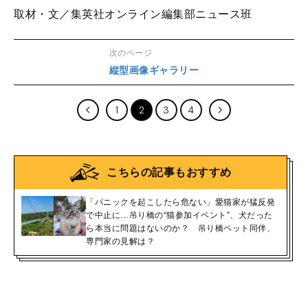
取材・文／集英社オンライン編集部ニュース班
次のページ
縦型画像ギャラリー
1
2
3
4
こちらの記事もおすすめ
「パニックを起こしたら危ない」愛猫家が猛反発
で中止に…吊り橋の“猫参加イベント”、犬だった
ら本当に問題はないのか？ 吊り橋ペット同伴、
専門家の見解は？