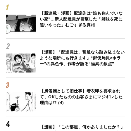
【新連載・漫画】配達先は“誰も住んでいな
い家”…新人配達員が目撃した「姉妹を死に
追いやった」むごすぎる真相
【漫画】「配達員は、普通なら踏み込まない
ような場所にも行きます」“郵便局員×ホラ
ー”の異色作、作者が語る“怪異の原点”
【風俗嬢として初仕事】着衣即を要求され
て、OKしたもののお客さまにマジギレした
理由は!? (4)
【漫画】「この部屋、何かありましたか？」