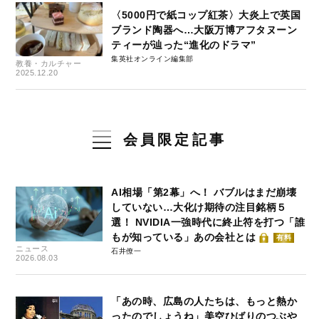
〈5000円で紙コップ紅茶〉大炎上で英国
ブランド陶器へ…大阪万博アフタヌーン
ティーが辿った“進化のドラマ”
集英社オンライン編集部
教養・カルチャー
2025.12.20
会員限定記事
AI相場「第2幕」へ！ バブルはまだ崩壊
していない…大化け期待の注目銘柄５
選！ NVIDIA一強時代に終止符を打つ「誰
もが知っている」あの会社とは
有料
ニュース
石井僚一
2026.08.03
「あの時、広島の人たちは、もっと熱か
ったのでしょうね」美空ひばりのつぶや