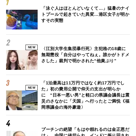
「泳ぐ人はほとんどいなくて…」猛暑のナイ
トプールで起きていた異変…港区女子が明か
すその実態
NEW
〈江別大学生集団暴行死〉主犯格の18歳に
無期懲役「自分はやってねぇ。誰かがトドメ
さした」裁判で明かされた“他責ぶり”
「1泊最高は11万円ではなく約17万円でし
NEW
た」初の費用公開で仰天の支出が明らか
に “日本一悪い男”と軽口の県議会議長は震
災のさなかに「天国」へ行ったとご満悦《福
岡県議会の海外豪遊〉
プーチンの絶望「もはや頼れるのは金正恩だ
け」…中国に値切られ、インドに振り回され