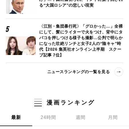
る“大国ロシア”の悲しい現実
〈江別・集団暴行死〉「グロかった…」全裸
にして、髪にライターで火をつけ、背中にタ
バコを押しつける様子も撮影…公判で明らか
になった壮絶リンチと女子2人の“陰キャ”時
代【2026 集英社オンライン上半期 スクー
プ記事 7位】
ニュースランキングの一覧を見る
漫画ランキング
最新
24時間
週間
月間