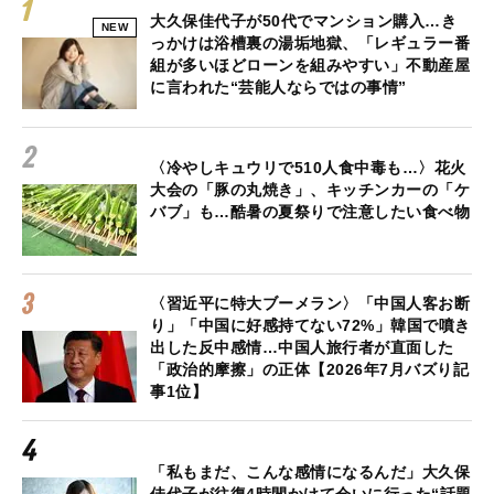
大久保佳代子が50代でマンション購入…き
NEW
っかけは浴槽裏の湯垢地獄、「レギュラー番
組が多いほどローンを組みやすい」不動産屋
に言われた“芸能人ならではの事情”
〈冷やしキュウリで510人食中毒も…〉花火
大会の「豚の丸焼き」、キッチンカーの「ケ
バブ」も…酷暑の夏祭りで注意したい食べ物
〈習近平に特大ブーメラン〉「中国人客お断
り」「中国に好感持てない72%」韓国で噴き
出した反中感情…中国人旅行者が直面した
「政治的摩擦」の正体【2026年7月バズり記
事1位】
「私もまだ、こんな感情になるんだ」大久保
佳代子が往復4時間かけて会いに行った“話題