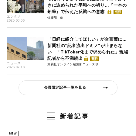
きに込められた平和への祈り…『一本の
鉛筆』で伝えた反戦への意志
有料
エンタメ
佐藤剛
2025.08.06
「日経に紹介してほしい」が合言葉に…
新聞社の“記者流出ドミノ”が止まらな
い 「TikToker化まで求められた」現場
記者から不満続出
有料
ニュース
集英社オンライン編集部ニュース班
2026.07.18
会員限定記事一覧を見る
新着記事
NEW