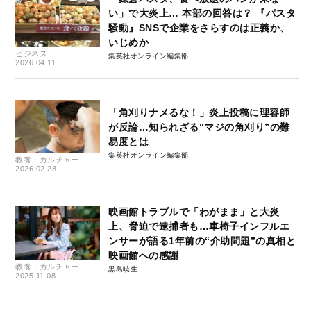
い」で大炎上… 本部の回答は？ 『パスタ
騒動』SNSで企業をさらすのは正義か、
いじめか
ビジネス
集英社オンライン編集部
2026.04.11
「角刈りナメるな！」炎上投稿に理容師
が反論…知られざる“マジの角刈り”の難
易度とは
集英社オンライン編集部
教養・カルチャー
2026.02.28
映画館トラブルで「わがまま」と大炎
上、脅迫で逮捕者も…車椅子インフルエ
ンサーが語る1年前の“介助問題”の真相と
映画館への感謝
教養・カルチャー
黒島暁生
2025.11.08