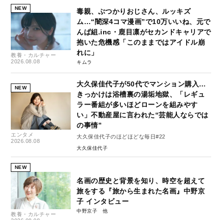
NEW
毒親、ぶつかりおじさん、ルッキズ
ム…“闇深4コマ漫画”で10万いいね、元で
んぱ組.inc・鹿目凛がセカンドキャリアで
抱いた危機感「このままではアイドル崩
れに」
教養・カルチャー
2026.08.08
キムラ
大久保佳代子が50代でマンション購入…
NEW
きっかけは浴槽裏の湯垢地獄、「レギュ
ラー番組が多いほどローンを組みやす
い」不動産屋に言われた“芸能人ならでは
の事情”
エンタメ
大久保佳代子のほどほどな毎日#22
2026.08.08
大久保佳代子
NEW
名画の歴史と背景を知り、時空を超えて
旅をする『旅から生まれた名画』中野京
子 インタビュー
中野京子
教養・カルチャー