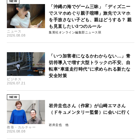
NEW
「沖縄の海でゲーム三昧」「ディズニー
でスマホめぐり親子喧嘩」旅先でスマホ
を手放さない子ども、親はどうする？ 親
も見直したい3つのルール
ニュース
集英社オンライン編集部ニュース班
2026.08.08
「いつ加害者になるかわからない…」青
切符導入で増す大型トラックの不安、自
転車“車道走行時代”に求められる新たな
安全対策
ビジネス
2026.07.21
NEW
岩井圭也さん（作家）が山崎エマさん
（ドキュメンタリー監督）に会いに行く
岩井圭也
教養・カルチャー
2026.08.08