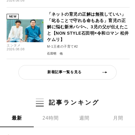
2026.08.08
「ネットの育児の正解は無視していい」
NEW
「叱ることで守れる命もある」育児の正
解に悩む新米パパへ、3児の父が伝えたこ
と【NON STYLE石田明×令和ロマン 松井
ケムリ】
エンタメ
M-1王者の子育て#2
2026.08.08
石田明
新着記事一覧を見る
記事ランキング
最新
24時間
週間
月間