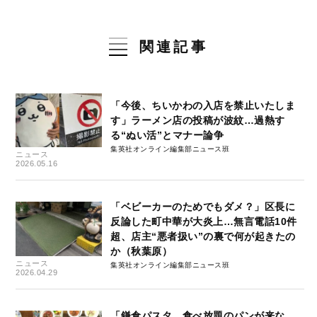
関連記事
「今後、ちいかわの入店を禁止いたしま
す」ラーメン店の投稿が波紋…過熱す
る“ぬい活”とマナー論争
集英社オンライン編集部ニュース班
ニュース
2026.05.16
「ベビーカーのためでもダメ？」区長に
反論した町中華が大炎上…無言電話10件
超、店主“悪者扱い”の裏で何が起きたの
か（秋葉原）
ニュース
集英社オンライン編集部ニュース班
2026.04.29
「鎌倉パスタ、食べ放題のパンが来な