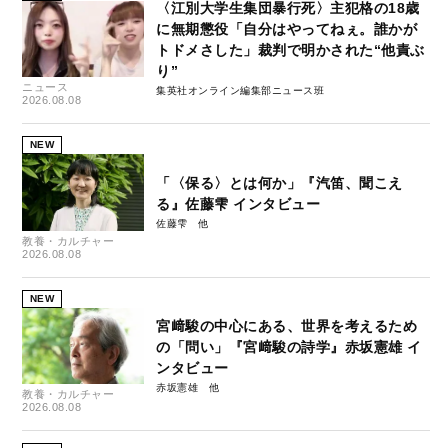
〈江別大学生集団暴行死〉主犯格の18歳
に無期懲役「自分はやってねぇ。誰かが
トドメさした」裁判で明かされた“他責ぶ
り”
ニュース
集英社オンライン編集部ニュース班
2026.08.08
NEW
「〈保る〉とは何か」『汽笛、聞こえ
る』佐藤雫 インタビュー
佐藤雫
教養・カルチャー
2026.08.08
NEW
宮﨑駿の中心にある、世界を考えるため
の「問い」『宮﨑駿の詩学』赤坂憲雄 イ
ンタビュー
赤坂憲雄
教養・カルチャー
2026.08.08