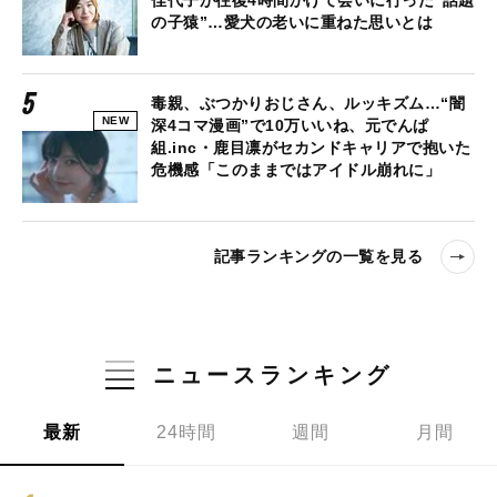
の子猿”…愛犬の老いに重ねた思いとは
毒親、ぶつかりおじさん、ルッキズム…“闇
NEW
深4コマ漫画”で10万いいね、元でんぱ
組.inc・鹿目凛がセカンドキャリアで抱いた
危機感「このままではアイドル崩れに」
記事ランキングの一覧を見る
ニュースランキング
最新
24時間
週間
月間