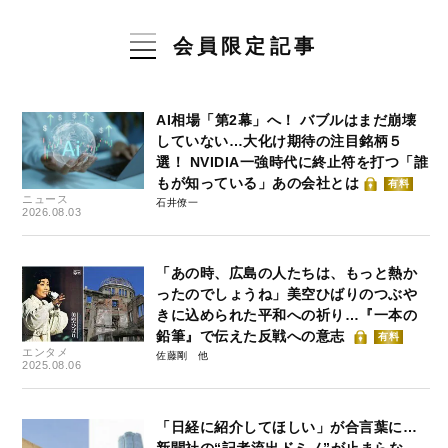
会員限定記事
AI相場「第2幕」へ！ バブルはまだ崩壊
していない…大化け期待の注目銘柄５
選！ NVIDIA一強時代に終止符を打つ「誰
もが知っている」あの会社とは
有料
ニュース
石井僚一
2026.08.03
「あの時、広島の人たちは、もっと熱か
ったのでしょうね」美空ひばりのつぶや
きに込められた平和への祈り…『一本の
鉛筆』で伝えた反戦への意志
有料
エンタメ
佐藤剛
2025.08.06
「日経に紹介してほしい」が合言葉に…
新聞社の“記者流出ドミノ”が止まらな