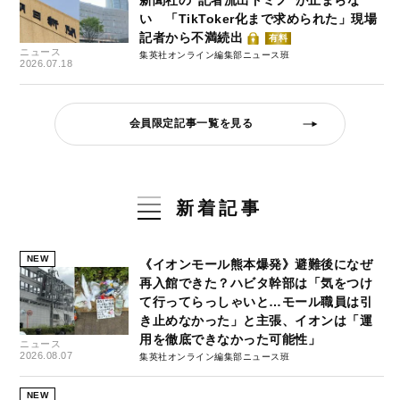
い 「TikToker化まで求められた」現場
記者から不満続出
有料
ニュース
集英社オンライン編集部ニュース班
2026.07.18
会員限定記事一覧を見る
新着記事
NEW
《イオンモール熊本爆発》避難後になぜ
再入館できた？ハビタ幹部は「気をつけ
て行ってらっしゃいと…モール職員は引
き止めなかった」と主張、イオンは「運
用を徹底できなかった可能性」
ニュース
2026.08.07
集英社オンライン編集部ニュース班
NEW