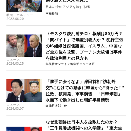
族を超えた未来を見た
日本の中のアジアを旅する#5
室橋裕和
教養・カルチャー
2022.06.20
〈モスクワ銃乱射テロ〉報酬は80万円？
「闇バイト」で無差別殺人か？ 犯行主張
のIS組織は西側諸国、イスラム、中国な
ど全方位を攻撃。プーチン大統領は事件
を政治利用との見方も
ニュース
2024.03.25
集英社オンライン編集部ニュース班
「勝手に会うなよ」岸田首相“訪朝外
交”にむけての動きに韓国から“待った！”
拉致、核開発、軍事演習…「日韓米朝」
水面下で動き出した朝鮮半島情勢
ニュース
嵯峨哲太郎
2024.03.07
なぜ北朝鮮は日本人を拉致したのか？
「工作員養成機関への入学話」「東大生