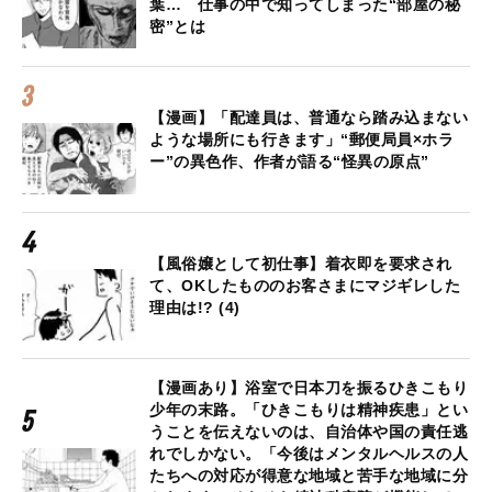
葉… 仕事の中で知ってしまった“部屋の秘
密”とは
【漫画】「配達員は、普通なら踏み込まない
ような場所にも行きます」“郵便局員×ホラ
ー”の異色作、作者が語る“怪異の原点”
【風俗嬢として初仕事】着衣即を要求され
て、OKしたもののお客さまにマジギレした
理由は!? (4)
【漫画あり】浴室で日本刀を振るひきこもり
少年の末路。「ひきこもりは精神疾患」とい
うことを伝えないのは、自治体や国の責任逃
れでしかない。「今後はメンタルヘルスの人
たちへの対応が得意な地域と苦手な地域に分