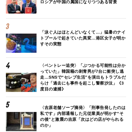
ロシアが中国の属国になりつつある背景
「泳ぐ人はほとんどいなくて…」猛暑のナイ
トプールで起きていた異変…港区女子が明か
すその実態
〈ベントレー追突〉「ぶつかる可能性は分か
っていた」韓国籍の刺青男が7台に衝突し逃
走…SNSで“セレブ生活”を演出もトラブルだ
らけ「過去にも事件を起こし警察沙汰」《3
度目の逮捕》
〈吉原老舗ソープ摘発〉「刑事告発したのは
私です」内部通報した元従業員が明かす“そ
の後”と激震の吉原「次はどの店がやられる
のか」