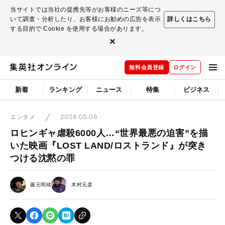
当サイトでは当社の提携先等がお客様のニーズ等につ
いて調査・分析したり、お客様にお勧めの広告を表示
詳しくはこちら
する目的で Cookie を使用する場合があります。
×
無料会員登録
ログイン
新着
ランキング
ニュース
特集
ビジネス
2026.05.06
エンタメ
ロヒンギャ虐殺6000人…“世界最悪の迫害”を描
いた映画『LOST LAND/ロストランド』が突き
つける沈黙の罪
藤元明緒
木村元彦