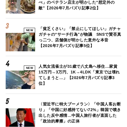
べ」のベテラン店主が明かした“想定外の
敵”【2026年7月バズり記事2位】
「貧乏くさい」「禁止にしてほしい」ガチャ
NEW
ガチャの“サーチ行為”が物議 SNSで賛否真
っ二つ、店舗側が明かした意外な本音
【2026年7月バズり記事5位】
人気女流雀士が31歳で八丈島へ移住…家賃
NEW
15万円→3万円、1K→4LDK「東京では壊れ
てしまうと…」【2026年7月バズり記事3
位】
〈習近平に特大ブーメラン〉「中国人客お断
り」「中国に好感持てない72%」韓国で噴き
出した反中感情…中国人旅行者が直面した
「政治的摩擦」の正体