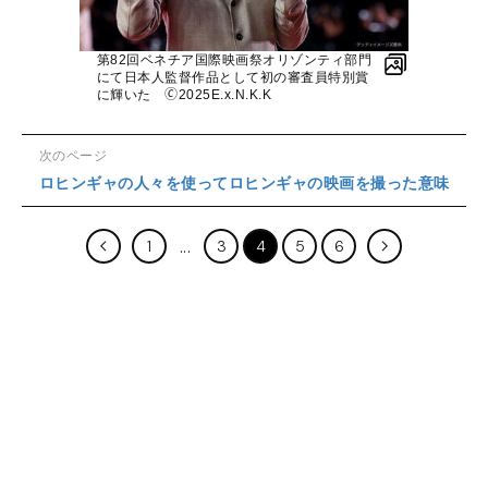
第82回ベネチア国際映画祭オリゾンティ部門
にて日本人監督作品として初の審査員特別賞
に輝いた 🄫2025E.x.N.K.K
次のページ
ロヒンギャの人々を使ってロヒンギャの映画を撮った意味
1
3
4
5
6