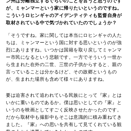
ン州は分離独立するぐらいのことを言うと思うのです
が、ミャンマーという家に帰りたいというのですね。
こういうロヒンギャのアイデンティティも監督自身が
取材されている中で気づかれていたのでしょうか？
「そうですね。家に関しては本当にロヒンギャの人た
ちは、ミャンマーという国に対する思いというのが強
烈にありますね。いつかは国籍を取り戻してミャンマ
ー市民になるという悲願です。一方でそういう一世か
ら生まれた在外の二世、三世の子供からすると、親の
言っていることは分かるけど、その故郷というもの
が、生まれた場所も含めて様々にありますね。
要は迫害されて追われている民族にとって『家』とは
いかに重いものであるか。僕は思いとしての『家』と
いうのを映画としてすごく反映させたかったのです。
だから取材中も撮影中もそこは意識的に積み重ねてき
ました。『家』への思いを共有して見てくれている観