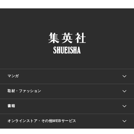
マンガ
取材・ファッション
少年マンガ
週刊少年ジャンプ
書籍
ファッション・美容
青年マンガ
ジャンプSQ.
Seventeen
週刊ヤングジャンプ
オンラインストア・その他WEBサービス
文芸・文庫・総合
芸能・情報・スポーツ
少女マンガ
Vジャンプ
non-no Web
ヤングジャンプ定期購読デジタル