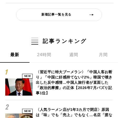
新着記事一覧を見る
記事ランキング
最新
24時間
週間
月間
〈習近平に特大ブーメラン〉「中国人客お断
NEW
り」「中国に好感持てない72%」韓国で噴き
出した反中感情…中国人旅行者が直面した
「政治的摩擦」の正体【2026年7月バズり記
事1位】
〈人気ラーメン店が1年3カ月で閉店〉原因
NEW
は「味」でも「売上」でもなく…名店「渡な