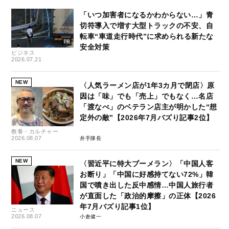
「いつ加害者になるかわからない…」青
切符導入で増す大型トラックの不安、自
転車“車道走行時代”に求められる新たな
安全対策
ビジネス
2026.07.21
NEW
〈人気ラーメン店が1年3カ月で閉店〉原
因は「味」でも「売上」でもなく…名店
「渡なべ」のベテラン店主が明かした“想
定外の敵”【2026年7月バズり記事2位】
教養・カルチャー
2026.08.07
井手隊長
NEW
〈習近平に特大ブーメラン〉「中国人客
お断り」「中国に好感持てない72%」韓
国で噴き出した反中感情…中国人旅行者
が直面した「政治的摩擦」の正体【2026
年7月バズり記事1位】
ニュース
2026.08.07
小倉健一