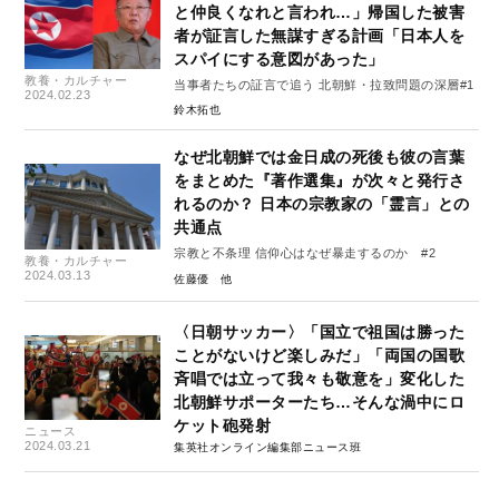
と仲良くなれと言われ…」帰国した被害
者が証言した無謀すぎる計画「日本人を
スパイにする意図があった」
教養・カルチャー
当事者たちの証言で追う 北朝鮮・拉致問題の深層#1
2024.02.23
鈴木拓也
なぜ北朝鮮では金日成の死後も彼の言葉
をまとめた『著作選集』が次々と発行さ
れるのか？ 日本の宗教家の「霊言」との
共通点
宗教と不条理 信仰心はなぜ暴走するのか #2
教養・カルチャー
2024.03.13
佐藤優
〈日朝サッカー〉「国立で祖国は勝った
ことがないけど楽しみだ」「両国の国歌
斉唱では立って我々も敬意を」変化した
北朝鮮サポーターたち…そんな渦中にロ
ケット砲発射
ニュース
2024.03.21
集英社オンライン編集部ニュース班