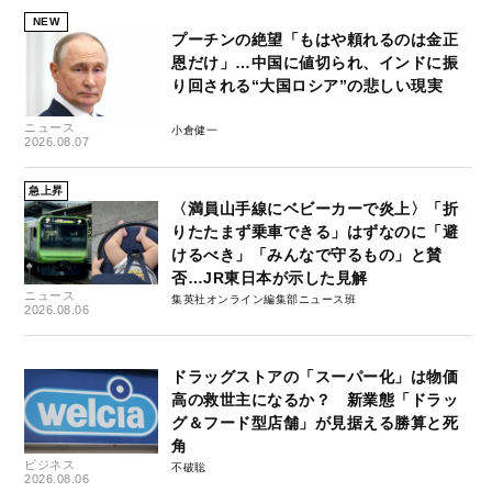
NEW
プーチンの絶望「もはや頼れるのは金正
恩だけ」…中国に値切られ、インドに振
り回される“大国ロシア”の悲しい現実
ニュース
小倉健一
2026.08.07
急上昇
〈満員山手線にベビーカーで炎上〉「折
りたたまず乗車できる」はずなのに「避
けるべき」「みんなで守るもの」と賛
否…JR東日本が示した見解
ニュース
集英社オンライン編集部ニュース班
2026.08.06
ドラッグストアの「スーパー化」は物価
高の救世主になるか？ 新業態「ドラッ
グ＆フード型店舗」が見据える勝算と死
角
ビジネス
不破聡
2026.08.06