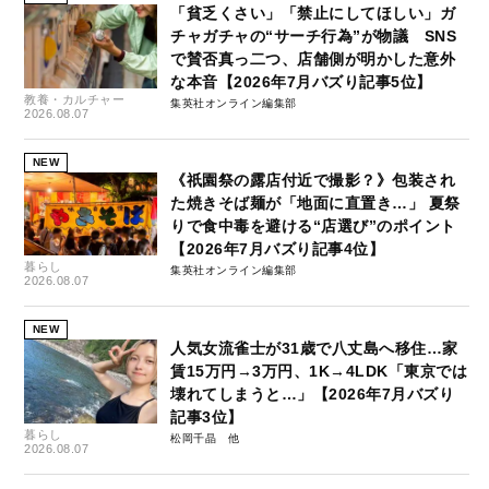
「貧乏くさい」「禁止にしてほしい」ガ
チャガチャの“サーチ行為”が物議 SNS
で賛否真っ二つ、店舗側が明かした意外
な本音【2026年7月バズり記事5位】
教養・カルチャー
集英社オンライン編集部
2026.08.07
NEW
《祇園祭の露店付近で撮影？》包装され
た焼きそば麺が「地面に直置き…」 夏祭
りで食中毒を避ける“店選び”のポイント
【2026年7月バズり記事4位】
暮らし
集英社オンライン編集部
2026.08.07
NEW
人気女流雀士が31歳で八丈島へ移住…家
賃15万円→3万円、1K→4LDK「東京では
壊れてしまうと…」【2026年7月バズり
記事3位】
暮らし
松岡千晶
2026.08.07