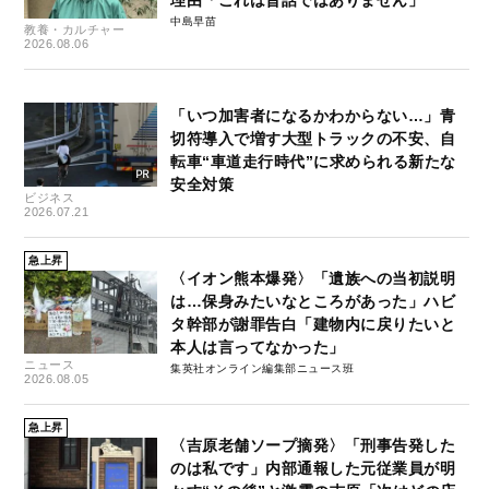
理由「これは昔話ではありません」
中島早苗
教養・カルチャー
2026.08.06
「いつ加害者になるかわからない…」青
切符導入で増す大型トラックの不安、自
転車“車道走行時代”に求められる新たな
安全対策
ビジネス
2026.07.21
急上昇
〈イオン熊本爆発〉「遺族への当初説明
は…保身みたいなところがあった」ハビ
タ幹部が謝罪告白「建物内に戻りたいと
本人は言ってなかった」
ニュース
集英社オンライン編集部ニュース班
2026.08.05
急上昇
〈吉原老舗ソープ摘発〉「刑事告発した
のは私です」内部通報した元従業員が明