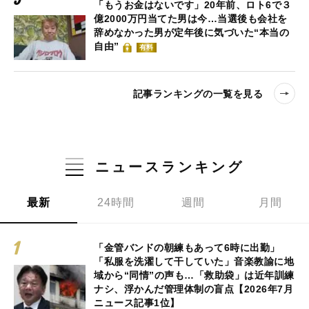
「もうお金はないです」20年前、ロト6で３
億2000万円当てた男は今…当選後も会社を
辞めなかった男が定年後に気づいた“本当の
自由”
有料
記事ランキングの一覧を見る
ニュースランキング
最新
24時間
週間
月間
「金管バンドの朝練もあって6時に出勤」
「私服を洗濯して干していた」音楽教諭に地
域から“同情”の声も…「救助袋」は近年訓練
ナシ、浮かんだ管理体制の盲点【2026年7月
ニュース記事1位】