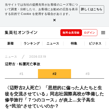
当サイトでは当社の提携先等がお客様のニーズ等につ
いて調査・分析したり、お客様にお勧めの広告を表示
詳しくはこちら
する目的で Cookie を使用する場合があります。
×
無料会員登録
ログイン
新着
ランキング
ニュース
特集
ビジネス
2026.03.19
ニュース
辺野古・転覆死亡事故
#1
#2
#3
〈辺野古2人死亡〉「思想的に偏った人たちと生
徒を交流させている」同志社国際高校が準備した
修学旅行「７つのコース」が炎上…女子高生
を“民泊”させていいのか？