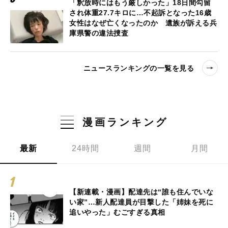
「釈放時にはもう厳しかった」18日間勾留
され体重27.7キロに…不起訴となった16歳
女性はなぜ亡くなったのか 遺族が訴える兵
庫県警の違法捜査
ニュースランキングの一覧を見る
漫画ランキング
最新
24時間
週間
月間
【新連載・漫画】配達先は“誰も住んでいな
い家”…新人配達員が目撃した「姉妹を死に
追いやった」むごすぎる真相