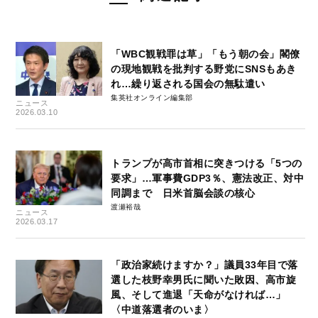
「WBC観戦罪は草」「もう朝の会」閣僚
の現地観戦を批判する野党にSNSもあき
れ…繰り返される国会の無駄遣い
集英社オンライン編集部
ニュース
2026.03.10
トランプが高市首相に突きつける「5つの
要求」…軍事費GDP3％、憲法改正、対中
同調まで 日米首脳会談の核心
渡瀬裕哉
ニュース
2026.03.17
「政治家続けますか？」議員33年目で落
選した枝野幸男氏に聞いた敗因、高市旋
風、そして進退「天命がなければ…」
〈中道落選者のいま〉