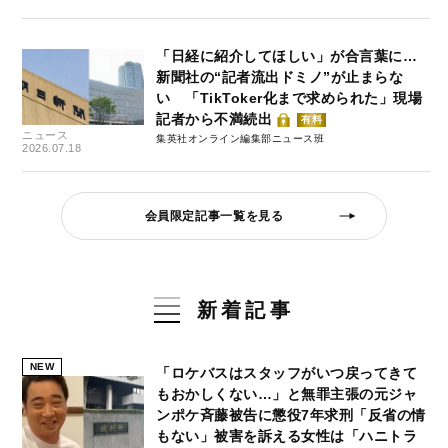
「日経に紹介してほしい」が合言葉に…
新聞社の“記者流出ドミノ”が止まらな
い 「TikToker化まで求められた」現場
記者から不満続出
有料
ニュース
集英社オンライン編集部ニュース班
2026.07.18
会員限定記事一覧を見る
新着記事
NEW
「ロケバスはスタッフがいつ戻ってきて
もおかしくない…」と無罪主張の元ジャ
ンポケ斉藤被告に懲役7年求刑「反省の情
もない」被害を訴える女性は「ハニトラ