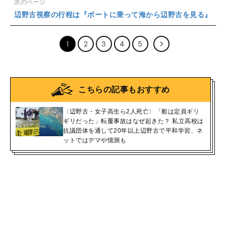
次のページ
辺野古視察の行程は『ボートに乗って海から辺野古を見る』
1
2
3
4
5
こちらの記事もおすすめ
〈辺野古・女子高生ら2人死亡〉「船は定員ギリ
ギリだった」転覆事故はなぜ起きた？ 私立高校は
抗議団体を通して20年以上辺野古で平和学習、ネ
ットではデマや憶測も