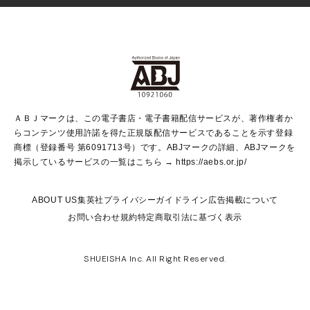
Vジャンプ
non-no Web
ヤングジャンプ定期購読デジタル
すばる
Myojo
オンラインストア
りぼん
学芸・ノンフィクション・新書
最強ジャンプ
女性マンガ
@BAILA
ヤンジャン＋
小説すばる
週プレNEWS
マーガレット
集英社OTOコンテンツ
集英社 学芸編集部
少年ジャンプ＋
その他WEBサービス
クッキー
ライトノベル・ノベライズ
MAQUIA ONLINE
となりのヤングジャンプ
集英社 文芸ステーション
週プレ グラジャパ！
別冊マーガレット
SHUEISHA MANGA-ART HERITAGE
集英社 ビジネス書
ゼブラック
ココハナ
SHUEISHA ADNAVI
SPUR.JP
集英社Webマガジン Cobalt
グランドジャンプ
web 集英社文庫
キッズ
web Sportiva
マンガMee
ジャンプキャラクターズストア
集英社新書
ジャンプルーキー！
月刊オフィスユー
ＡＢＪマークは、この電子書店・電子書籍配信サービスが、著作権者か
EDITOR'S LAB
LEE
集英社オレンジ文庫
ウルトラジャンプ
青春と読書
パラスポ＋！
らコンテンツ使用許諾を得た正規版配信サービスであることを示す登録
集英社みらい文庫
リマコミ＋
HAPPY PLUS STORE
集英社新書プラス
ジャンプTOON
商標（登録番号 第6091713号）です。ABJマークの詳細、ABJマークを
Marisol
シフォン文庫
アジア人物史
S-KIDS.LAND
マンガMeets
掲示しているサービスの一覧はこちら →
https://aebs.or.jp/
shueisha vox
よみタイ
S-MANGA
Web éclat
ダッシュエックス文庫
LEEマルシェ
kotoba
集英社ジャンプリミックス
ABOUT US
集英社プライバシーガイドライン
広告掲載について
T JAPAN:The New York Times Style Magazine
JUMP j BOOKS
お問い合わせ
規約
特定商取引法に基づく表示
SHOP Marisol
e!集英社
集英社コミック文庫
集英社女性誌ポータル
éclat premium
imidas
MEN'S NON-NO WEB
SHUEISHA Inc. All Right Reserved.
mirabella
UOMO
mirabella homme