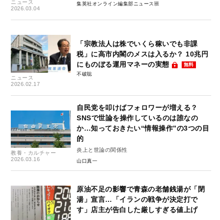
ニュース
集英社オンライン編集部ニュース班
2026.03.04
「宗教法人は株でいくら稼いでも非課
税」に高市内閣のメスは入るか？ 10兆円
にものぼる運用マネーの実態
無料
不破聡
ニュース
2026.02.17
自民党を叩けばフォロワーが増える？
SNSで世論を操作しているのは誰なの
か…知っておきたい“情報操作”の3つの目
的
炎上と世論の関係性
教養・カルチャー
2026.03.16
山口真一
原油不足の影響で青森の老舗銭湯が「閉
湯」宣言…「イランの戦争が決定打で
す」店主が告白した厳しすぎる値上げ