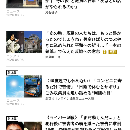
かす“その後”と激震の吉原「次はどの店
がやられるのか」
ニュース
河合桃子
2026.08.05
「あの時、広島の人たちは、もっと熱か
ったのでしょうね」美空ひばりのつぶや
きに込められた平和への祈り…『一本の
鉛筆』で伝えた反戦への意志
有料
エンタメ
佐藤剛
2025.08.06
急上昇
〈40度超でも休めない〉「コンビニに寄
るだけで苦情」「日陰で休むとサボり」
ごみ収集員を追い詰める“周囲の目”
集英社オンライン編集部ニュース班
ニュース
2026.08.05
《ライバー刺殺》「まだ動くんだ…」と
急上昇
犯行後に被害者の頭を蹴った被告に求刑
20年、傍聴者が裁判をライブ配信した疑