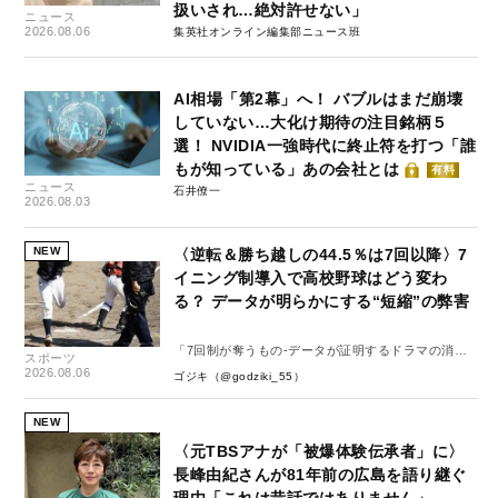
扱いされ…絶対許せない」
ニュース
2026.08.06
集英社オンライン編集部ニュース班
AI相場「第2幕」へ！ バブルはまだ崩壊
していない…大化け期待の注目銘柄５
選！ NVIDIA一強時代に終止符を打つ「誰
もが知っている」あの会社とは
有料
ニュース
石井僚一
2026.08.03
NEW
〈逆転＆勝ち越しの44.5％は7回以降〉7
イニング制導入で高校野球はどう変わ
る？ データが明らかにする“短縮”の弊害
「7回制が奪うもの-データが証明するドラマの消
スポーツ
失-」
2026.08.06
ゴジキ（@godziki_55）
NEW
〈元TBSアナが「被爆体験伝承者」に〉
長峰由紀さんが81年前の広島を語り継ぐ