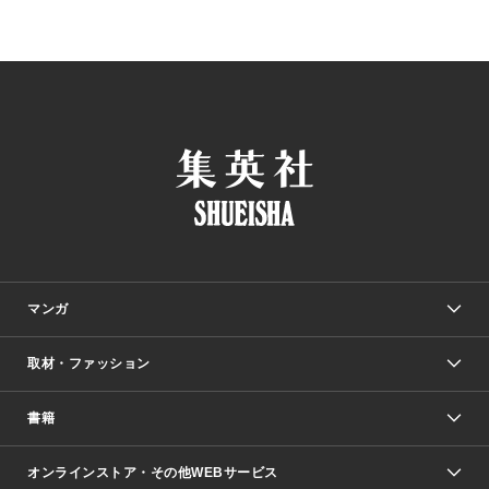
マンガ
取材・ファッション
少年マンガ
週刊少年ジャンプ
書籍
ファッション・美容
青年マンガ
ジャンプSQ.
Seventeen
週刊ヤングジャンプ
オンラインストア・その他WEBサービス
文芸・文庫・総合
芸能・情報・スポーツ
少女マンガ