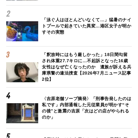
「泳ぐ人はほとんどいなくて…」猛暑のナイ
トプールで起きていた異変…港区女子が明か
すその実態
「釈放時にはもう厳しかった」18日間勾留
され体重27.7キロに…不起訴となった16歳
女性はなぜ亡くなったのか 遺族が訴える兵
庫県警の違法捜査【2026年7月ニュース記事
2位】
〈吉原老舗ソープ摘発〉「刑事告発したのは
私です」内部通報した元従業員が明かす“そ
の後”と激震の吉原「次はどの店がやられる
のか」