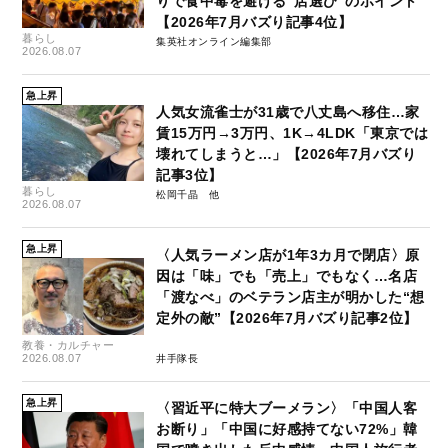
りで食中毒を避ける“店選び”のポイント
【2026年7月バズり記事4位】
暮らし
集英社オンライン編集部
2026.08.07
急上昇
人気女流雀士が31歳で八丈島へ移住…家
賃15万円→3万円、1K→4LDK「東京では
壊れてしまうと…」【2026年7月バズり
記事3位】
暮らし
松岡千晶
2026.08.07
急上昇
〈人気ラーメン店が1年3カ月で閉店〉原
因は「味」でも「売上」でもなく…名店
「渡なべ」のベテラン店主が明かした“想
定外の敵”【2026年7月バズり記事2位】
教養・カルチャー
2026.08.07
井手隊長
急上昇
〈習近平に特大ブーメラン〉「中国人客
お断り」「中国に好感持てない72%」韓