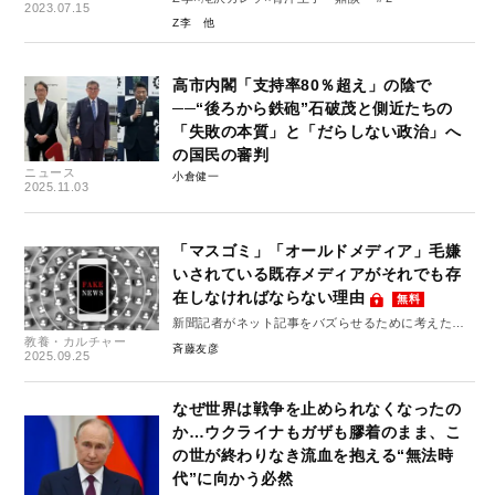
2023.07.15
Z李
高市内閣「支持率80％超え」の陰で
──“後ろから鉄砲”石破茂と側近たちの
「失敗の本質」と「だらしない政治」へ
の国民の審判
ニュース
小倉健一
2025.11.03
「マスゴミ」「オールドメディア」毛嫌
いされている既存メディアがそれでも存
在しなければならない理由
無料
新聞記者がネット記事をバズらせるために考えたこ
教養・カルチャー
と #4
斉藤友彦
2025.09.25
なぜ世界は戦争を止められなくなったの
か…ウクライナもガザも膠着のまま、こ
の世が終わりなき流血を抱える“無法時
代”に向かう必然