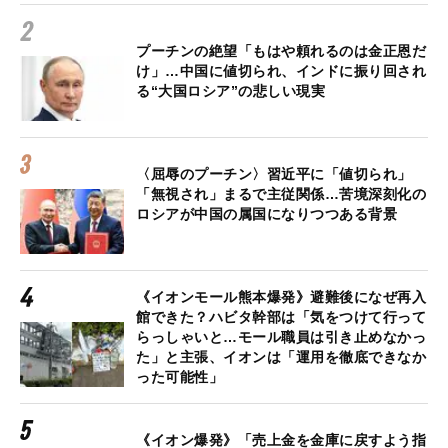
プーチンの絶望「もはや頼れるのは金正恩だ
け」…中国に値切られ、インドに振り回され
る“大国ロシア”の悲しい現実
〈屈辱のプーチン〉習近平に「値切られ」
「無視され」まるで主従関係…苦境深刻化の
ロシアが中国の属国になりつつある背景
《イオンモール熊本爆発》避難後になぜ再入
館できた？ハビタ幹部は「気をつけて行って
らっしゃいと…モール職員は引き止めなかっ
た」と主張、イオンは「運用を徹底できなか
った可能性」
《イオン爆発》「売上金を金庫に戻すよう指