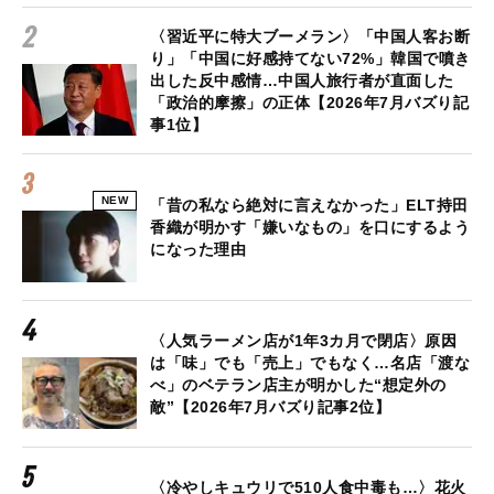
〈習近平に特大ブーメラン〉「中国人客お断
り」「中国に好感持てない72%」韓国で噴き
出した反中感情…中国人旅行者が直面した
「政治的摩擦」の正体【2026年7月バズり記
事1位】
NEW
「昔の私なら絶対に言えなかった」ELT持田
香織が明かす「嫌いなもの」を口にするよう
になった理由
〈人気ラーメン店が1年3カ月で閉店〉原因
は「味」でも「売上」でもなく…名店「渡な
べ」のベテラン店主が明かした“想定外の
敵”【2026年7月バズり記事2位】
〈冷やしキュウリで510人食中毒も…〉花火