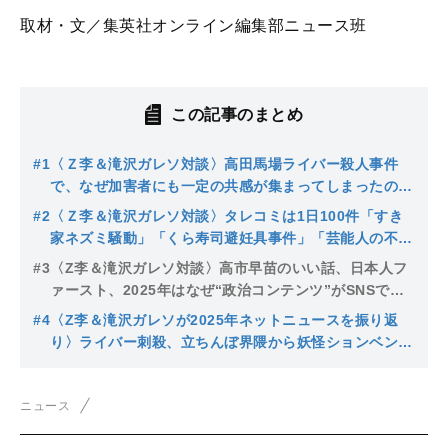
取材・文／集英社オンライン編集部ニュース班
この記事のまとめ
#1
〈Ｚ李＆滝沢ガレソ対談〉高田馬場ライバー殺人事件
で、なぜ加害者にも一定の共感が集まってしまったの
か？「インフルエンサーの宿命」と「社会の歪み」…逮
#2
〈Ｚ李＆滝沢ガレソ対談〉タレコミは1日100件「すき
捕・不起訴報道“ウワサ”の真相も聞いてみた
家ネズミ騒動」「くら寿司避妊具事件」「芸能人の不
倫…」ネットの情報屋だから話せるネットバズり事件の
#3
〈Z李＆滝沢ガレソ対談〉高市早苗のいい話、日本人フ
真相
ァースト、2025年はなぜ“政治コンテンツ”がSNSで拡
散しまくったのか？ フェイクに陰謀論「アフィリエイ
#4
〈Z李＆滝沢ガレソが2025年ネットニュースを振り返
トで3000万儲けた人」のカラクリ
り〉ライバー刺殺、立ちんぼ界隈から妖怪ションベンす
くいまで…「“弱き男から奪う女”を憎む者たちが大暴
走」「ネーミングでニュースが決まる」
ニュース