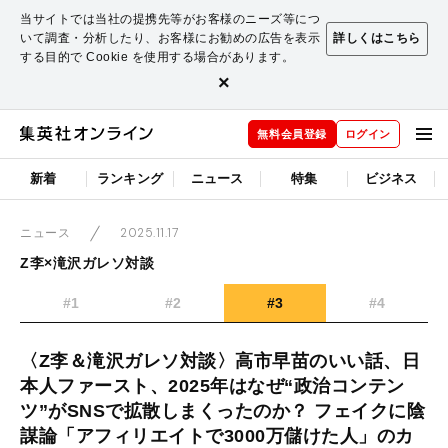
当サイトでは当社の提携先等がお客様のニーズ等につ
いて調査・分析したり、お客様にお勧めの広告を表示
詳しくはこちら
する目的で Cookie を使用する場合があります。
×
無料会員登録
ログイン
新着
ランキング
ニュース
特集
ビジネス
2025.11.17
ニュース
Z李×滝沢ガレソ対談
#1
#2
#3
#4
〈Z李＆滝沢ガレソ対談〉高市早苗のいい話、日
本人ファースト、2025年はなぜ“政治コンテン
ツ”がSNSで拡散しまくったのか？ フェイクに陰
謀論「アフィリエイトで3000万儲けた人」のカ