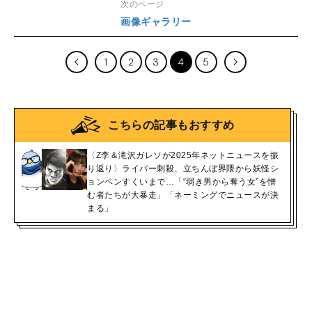
次のページ
画像ギャラリー
1
2
3
4
5
こちらの記事もおすすめ
〈Z李＆滝沢ガレソが2025年ネットニュースを振
り返り〉ライバー刺殺、立ちんぼ界隈から妖怪シ
ョンベンすくいまで…「“弱き男から奪う女”を憎
む者たちが大暴走」「ネーミングでニュースが決
まる」