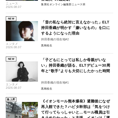
ニュース
集英社オンライン編集部ニュース班
2026.08.07
NEW
「昔の私なら絶対に言えなかった」ELT
持田香織が明かす「嫌いなもの」を口に
するようになった理由
持田香織の現在地#2
エンタメ
黒島暁生
2026.08.07
NEW
「子どもにとっては私しか母親がいな
い」持田香織が語る、ELTデビュー30周
年と“歌手”よりも大切にしたかった時間
持田香織の現在地#1
エンタメ
2026.08.07
黒島暁生
急上昇
《イオンモール熊本爆発》避難後になぜ
再入館できた？ハビタ幹部は「気をつけ
て行ってらっしゃいと…モール職員は引
き止めなかった」と主張、イオンは「運