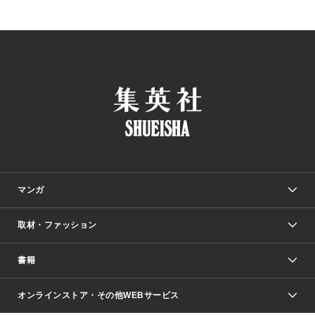
マンガ
取材・ファッション
少年マンガ
週刊少年ジャンプ
書籍
ファッション・美容
青年マンガ
ジャンプSQ.
Seventeen
週刊ヤングジャンプ
オンラインストア・その他WEBサービス
文芸・文庫・総合
芸能・情報・スポーツ
少女マンガ
Vジャンプ