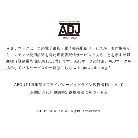
non-no Web
ヤングジャンプ定期購読デジタル
すばる
Myojo
オンラインストア
りぼん
学芸・ノンフィクション・新書
最強ジャンプ
女性マンガ
@BAILA
ヤンジャン＋
小説すばる
週プレNEWS
マーガレット
集英社OTOコンテンツ
集英社 学芸編集部
少年ジャンプ＋
その他WEBサービス
クッキー
ライトノベル・ノベライズ
MAQUIA ONLINE
となりのヤングジャンプ
集英社 文芸ステーション
週プレ グラジャパ！
別冊マーガレット
SHUEISHA MANGA-ART HERITAGE
集英社 ビジネス書
ゼブラック
ココハナ
SHUEISHA ADNAVI
SPUR.JP
集英社Webマガジン Cobalt
グランドジャンプ
web 集英社文庫
キッズ
web Sportiva
マンガMee
ジャンプキャラクターズストア
集英社新書
ジャンプルーキー！
月刊オフィスユー
ＡＢＪマークは、この電子書店・電子書籍配信サービスが、著作権者か
EDITOR'S LAB
LEE
集英社オレンジ文庫
ウルトラジャンプ
青春と読書
パラスポ＋！
らコンテンツ使用許諾を得た正規版配信サービスであることを示す登録
集英社みらい文庫
リマコミ＋
HAPPY PLUS STORE
集英社新書プラス
ジャンプTOON
商標（登録番号 第6091713号）です。ABJマークの詳細、ABJマークを
Marisol
シフォン文庫
アジア人物史
S-KIDS.LAND
マンガMeets
掲示しているサービスの一覧はこちら →
https://aebs.or.jp/
shueisha vox
よみタイ
S-MANGA
Web éclat
ダッシュエックス文庫
LEEマルシェ
kotoba
集英社ジャンプリミックス
ABOUT US
集英社プライバシーガイドライン
広告掲載について
T JAPAN:The New York Times Style Magazine
JUMP j BOOKS
お問い合わせ
規約
特定商取引法に基づく表示
SHOP Marisol
e!集英社
集英社コミック文庫
集英社女性誌ポータル
éclat premium
imidas
MEN'S NON-NO WEB
SHUEISHA Inc. All Right Reserved.
mirabella
UOMO
mirabella homme