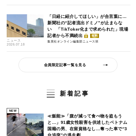
「日経に紹介してほしい」が合言葉に…
新聞社の“記者流出ドミノ”が止まらな
い 「TikToker化まで求められた」現場
記者から不満続出
有料
ニュース
集英社オンライン編集部ニュース班
2026.07.18
会員限定記事一覧を見る
新着記事
NEW
≪飯能≫「腹が減って食べ物を盗もう
と…」91歳女性殺害を供述したベトナム
国籍の男、在留資格なし…奪った車で“3
台追突”の逃走劇