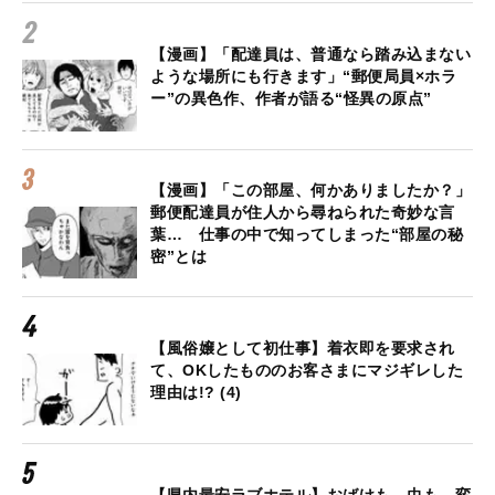
【漫画】「配達員は、普通なら踏み込まない
ような場所にも行きます」“郵便局員×ホラ
ー”の異色作、作者が語る“怪異の原点”
【漫画】「この部屋、何かありましたか？」
郵便配達員が住人から尋ねられた奇妙な言
葉… 仕事の中で知ってしまった“部屋の秘
密”とは
【風俗嬢として初仕事】着衣即を要求され
て、OKしたもののお客さまにマジギレした
理由は!? (4)