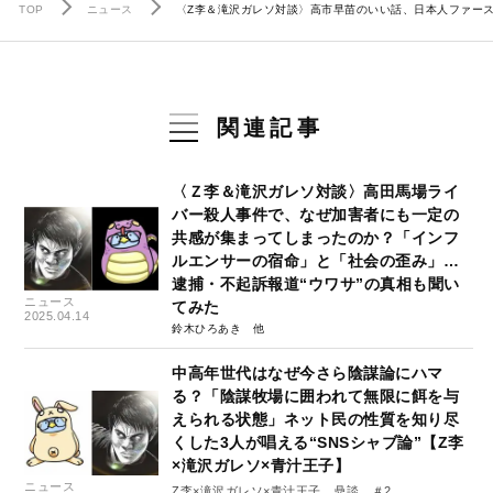
TOP
ニュース
〈Z李＆滝沢ガレソ対談〉高市早苗のいい話、日本人ファースト
関連記事
〈Ｚ李＆滝沢ガレソ対談〉高田馬場ライ
バー殺人事件で、なぜ加害者にも一定の
共感が集まってしまったのか？「インフ
ルエンサーの宿命」と「社会の歪み」…
逮捕・不起訴報道“ウワサ”の真相も聞い
ニュース
てみた
2025.04.14
鈴木ひろあき
中高年世代はなぜ今さら陰謀論にハマ
る？「陰謀牧場に囲われて無限に餌を与
えられる状態」ネット民の性質を知り尽
くした3人が唱える“SNSシャブ論”【Z李
×滝沢ガレソ×青汁王子】
ニュース
Z李×滝沢ガレソ×青汁王子 鼎談 ＃2