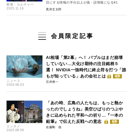
目にする情報の半分以上が偽・誤情報になる#1
教養・カルチャー
2025.11.16
黒井文太郎
会員限定記事
AI相場「第2幕」へ！ バブルはまだ崩壊
していない…大化け期待の注目銘柄５
選！ NVIDIA一強時代に終止符を打つ「誰
もが知っている」あの会社とは
有料
ニュース
石井僚一
2026.08.03
「あの時、広島の人たちは、もっと熱か
ったのでしょうね」美空ひばりのつぶや
きに込められた平和への祈り…『一本の
鉛筆』で伝えた反戦への意志
有料
エンタメ
佐藤剛
2025.08.06