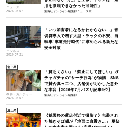
用を徹底できなかった可能性」
ニュース
2026.08.07
集英社オンライン編集部ニュース班
「いつ加害者になるかわからない…」青
切符導入で増す大型トラックの不安、自
転車“車道走行時代”に求められる新たな
安全対策
ビジネス
2026.07.21
急上昇
「貧乏くさい」「禁止にしてほしい」ガ
チャガチャの“サーチ行為”が物議 SNS
で賛否真っ二つ、店舗側が明かした意外
な本音【2026年7月バズり記事5位】
教養・カルチャー
集英社オンライン編集部
2026.08.07
急上昇
《祇園祭の露店付近で撮影？》包装され
た焼きそば麺が「地面に直置き…」 夏祭