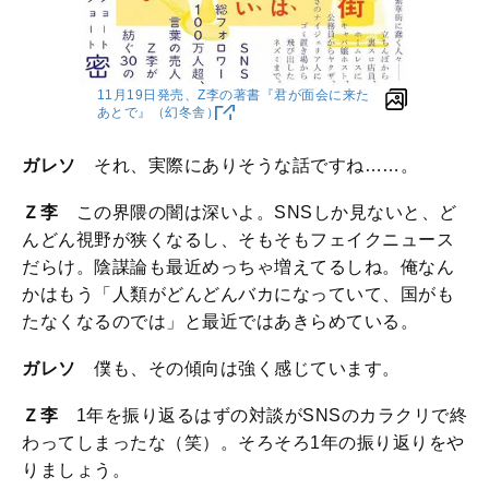
11月19日発売、Z李の著書『君が面会に来た
あとで』（幻冬舎）
ガレソ
それ、実際にありそうな話ですね……。
Ｚ李
この界隈の闇は深いよ。SNSしか見ないと、ど
んどん視野が狭くなるし、そもそもフェイクニュース
だらけ。陰謀論も最近めっちゃ増えてるしね。俺なん
かはもう「人類がどんどんバカになっていて、国がも
たなくなるのでは」と最近ではあきらめている。
ガレソ
僕も、その傾向は強く感じています。
Ｚ李
1年を振り返るはずの対談がSNSのカラクリで終
わってしまったな（笑）。そろそろ1年の振り返りをや
りましょう。