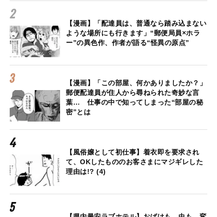
【漫画】「配達員は、普通なら踏み込まない
ような場所にも行きます」“郵便局員×ホラ
ー”の異色作、作者が語る“怪異の原点”
【漫画】「この部屋、何かありましたか？」
郵便配達員が住人から尋ねられた奇妙な言
葉… 仕事の中で知ってしまった“部屋の秘
密”とは
【風俗嬢として初仕事】着衣即を要求され
て、OKしたもののお客さまにマジギレした
理由は!? (4)
【県内最安ラブホテル】おばけも、虫も、変