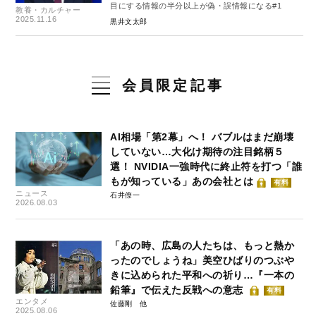
目にする情報の半分以上が偽・誤情報になる#1
教養・カルチャー
2025.11.16
黒井文太郎
会員限定記事
AI相場「第2幕」へ！ バブルはまだ崩壊
していない…大化け期待の注目銘柄５
選！ NVIDIA一強時代に終止符を打つ「誰
もが知っている」あの会社とは
有料
ニュース
石井僚一
2026.08.03
「あの時、広島の人たちは、もっと熱か
ったのでしょうね」美空ひばりのつぶや
きに込められた平和への祈り…『一本の
鉛筆』で伝えた反戦への意志
有料
エンタメ
佐藤剛
2025.08.06