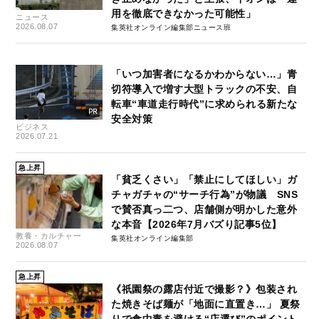
用を徹底できなかった可能性」
ニュース
2026.08.07
集英社オンライン編集部ニュース班
「いつ加害者になるかわからない…」青
切符導入で増す大型トラックの不安、自
転車“車道走行時代”に求められる新たな
安全対策
ビジネス
2026.07.21
急上昇
「貧乏くさい」「禁止にしてほしい」ガ
チャガチャの“サーチ行為”が物議 SNS
で賛否真っ二つ、店舗側が明かした意外
な本音【2026年7月バズり記事5位】
教養・カルチャー
集英社オンライン編集部
2026.08.07
急上昇
《祇園祭の露店付近で撮影？》包装され
た焼きそば麺が「地面に直置き…」 夏祭
りで食中毒を避ける“店選び”のポイント