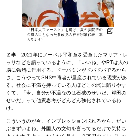
「日本人ファースト」を掲げ、夏の参院選の
台風の目となった参政党の神谷宗幣代表（本
人Xより）
Ｚ李
2021年にノーベル平和章を受章したマリア・レ
ッサなども語っているように、「いいね」やRTは人の
脳に強烈に作用する。ドーパミンがドバドバでるから
さ。こうやってSNS中毒者が量産されている現実があ
る。社会に不満を持っている人ほどこの罠に陥りやす
くて、「今、自分が不遇なのは石破のせいだ、岸田の
せいだ」って他責思考がどんどん強化されているわ
け。
こういうのが今、インプレッション取れるから、だい
ぶまずいよね。外国人の文句を言ってるだけで気持ち