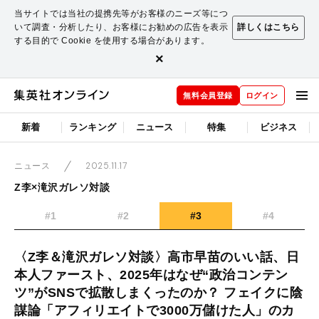
当サイトでは当社の提携先等がお客様のニーズ等につ
いて調査・分析したり、お客様にお勧めの広告を表示
詳しくはこちら
する目的で Cookie を使用する場合があります。
×
無料会員登録
ログイン
新着
ランキング
ニュース
特集
ビジネス
2025.11.17
ニュース
Z李×滝沢ガレソ対談
#1
#2
#3
#4
〈Z李＆滝沢ガレソ対談〉高市早苗のいい話、日
本人ファースト、2025年はなぜ“政治コンテン
ツ”がSNSで拡散しまくったのか？ フェイクに陰
謀論「アフィリエイトで3000万儲けた人」のカ