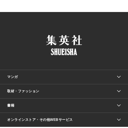
マンガ
取材・ファッション
少年マンガ
週刊少年ジャンプ
書籍
ファッション・美容
青年マンガ
ジャンプSQ.
Seventeen
週刊ヤングジャンプ
オンラインストア・その他WEBサービス
文芸・文庫・総合
芸能・情報・スポーツ
少女マンガ
Vジャンプ