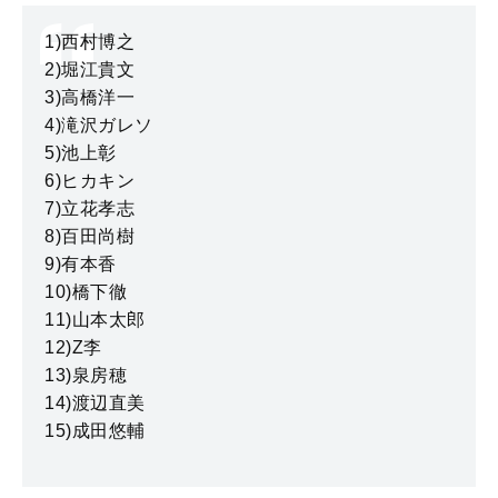
1)西村博之
2)堀江貴文
3)高橋洋一
4)滝沢ガレソ
5)池上彰
6)ヒカキン
7)立花孝志
8)百田尚樹
9)有本香
10)橋下徹
11)山本太郎
12)Z李
13)泉房穂
14)渡辺直美
15)成田悠輔