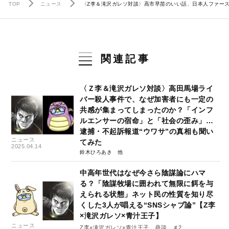
TOP
ニュース
〈Z李＆滝沢ガレソ対談〉高市早苗のいい話、日本人ファースト
関連記事
〈Ｚ李＆滝沢ガレソ対談〉高田馬場ライ
バー殺人事件で、なぜ加害者にも一定の
共感が集まってしまったのか？「インフ
ルエンサーの宿命」と「社会の歪み」…
逮捕・不起訴報道“ウワサ”の真相も聞い
ニュース
てみた
2025.04.14
鈴木ひろあき
中高年世代はなぜ今さら陰謀論にハマ
る？「陰謀牧場に囲われて無限に餌を与
えられる状態」ネット民の性質を知り尽
くした3人が唱える“SNSシャブ論”【Z李
×滝沢ガレソ×青汁王子】
ニュース
Z李×滝沢ガレソ×青汁王子 鼎談 ＃2