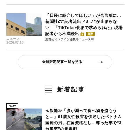
「日経に紹介してほしい」が合言葉に…
新聞社の“記者流出ドミノ”が止まらな
い 「TikToker化まで求められた」現場
記者から不満続出
有料
ニュース
集英社オンライン編集部ニュース班
2026.07.18
会員限定記事一覧を見る
新着記事
NEW
≪飯能≫「腹が減って食べ物を盗もう
と…」91歳女性殺害を供述したベトナム
国籍の男、在留資格なし…奪った車で“3
台追突”の逃走劇