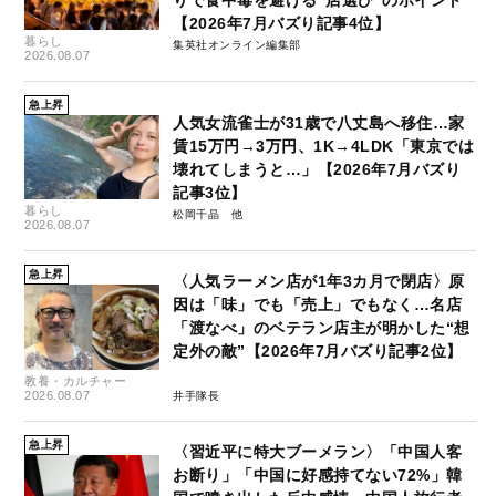
【2026年7月バズり記事4位】
暮らし
集英社オンライン編集部
2026.08.07
急上昇
人気女流雀士が31歳で八丈島へ移住…家
賃15万円→3万円、1K→4LDK「東京では
壊れてしまうと…」【2026年7月バズり
記事3位】
暮らし
松岡千晶
2026.08.07
急上昇
〈人気ラーメン店が1年3カ月で閉店〉原
因は「味」でも「売上」でもなく…名店
「渡なべ」のベテラン店主が明かした“想
定外の敵”【2026年7月バズり記事2位】
教養・カルチャー
2026.08.07
井手隊長
急上昇
〈習近平に特大ブーメラン〉「中国人客
お断り」「中国に好感持てない72%」韓