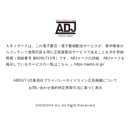
non-no Web
ヤングジャンプ定期購読デジタル
すばる
Myojo
オンラインストア
りぼん
学芸・ノンフィクション・新書
最強ジャンプ
女性マンガ
@BAILA
ヤンジャン＋
小説すばる
週プレNEWS
マーガレット
集英社OTOコンテンツ
集英社 学芸編集部
少年ジャンプ＋
その他WEBサービス
クッキー
ライトノベル・ノベライズ
MAQUIA ONLINE
となりのヤングジャンプ
集英社 文芸ステーション
週プレ グラジャパ！
別冊マーガレット
SHUEISHA MANGA-ART HERITAGE
集英社 ビジネス書
ゼブラック
ココハナ
SHUEISHA ADNAVI
SPUR.JP
集英社Webマガジン Cobalt
グランドジャンプ
web 集英社文庫
キッズ
web Sportiva
マンガMee
ジャンプキャラクターズストア
集英社新書
ジャンプルーキー！
月刊オフィスユー
ＡＢＪマークは、この電子書店・電子書籍配信サービスが、著作権者か
EDITOR'S LAB
LEE
集英社オレンジ文庫
ウルトラジャンプ
青春と読書
パラスポ＋！
らコンテンツ使用許諾を得た正規版配信サービスであることを示す登録
集英社みらい文庫
リマコミ＋
HAPPY PLUS STORE
集英社新書プラス
ジャンプTOON
商標（登録番号 第6091713号）です。ABJマークの詳細、ABJマークを
Marisol
シフォン文庫
アジア人物史
S-KIDS.LAND
マンガMeets
掲示しているサービスの一覧はこちら →
https://aebs.or.jp/
shueisha vox
よみタイ
S-MANGA
Web éclat
ダッシュエックス文庫
LEEマルシェ
kotoba
集英社ジャンプリミックス
ABOUT US
集英社プライバシーガイドライン
広告掲載について
T JAPAN:The New York Times Style Magazine
JUMP j BOOKS
お問い合わせ
規約
特定商取引法に基づく表示
SHOP Marisol
e!集英社
集英社コミック文庫
集英社女性誌ポータル
éclat premium
imidas
MEN'S NON-NO WEB
SHUEISHA Inc. All Right Reserved.
mirabella
UOMO
mirabella homme