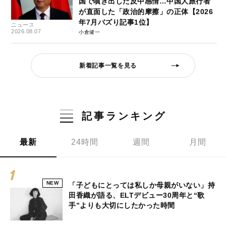
国で噴き出した反中感情…中国人旅行者
が直面した「政治的摩擦」の正体【2026
年7月バズり記事1位】
ニュース
2026.08.07
小倉健一
新着記事一覧を見る
記事ランキング
最新
24時間
週間
月間
NEW
「子どもにとっては私しか母親がいない」持
田香織が語る、ELTデビュー30周年と“歌
手”よりも大切にしたかった時間