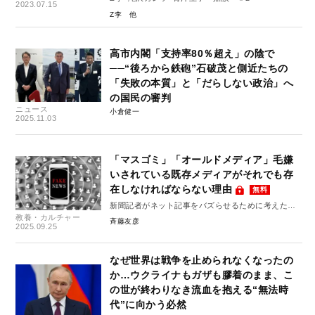
2023.07.15
Z李
高市内閣「支持率80％超え」の陰で
──“後ろから鉄砲”石破茂と側近たちの
「失敗の本質」と「だらしない政治」へ
の国民の審判
ニュース
小倉健一
2025.11.03
「マスゴミ」「オールドメディア」毛嫌
いされている既存メディアがそれでも存
在しなければならない理由
無料
新聞記者がネット記事をバズらせるために考えたこ
教養・カルチャー
と #4
斉藤友彦
2025.09.25
なぜ世界は戦争を止められなくなったの
か…ウクライナもガザも膠着のまま、こ
の世が終わりなき流血を抱える“無法時
代”に向かう必然