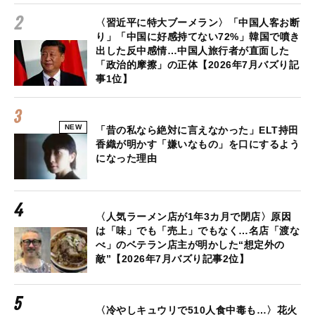
〈習近平に特大ブーメラン〉「中国人客お断
り」「中国に好感持てない72%」韓国で噴き
出した反中感情…中国人旅行者が直面した
「政治的摩擦」の正体【2026年7月バズり記
事1位】
NEW
「昔の私なら絶対に言えなかった」ELT持田
香織が明かす「嫌いなもの」を口にするよう
になった理由
〈人気ラーメン店が1年3カ月で閉店〉原因
は「味」でも「売上」でもなく…名店「渡な
べ」のベテラン店主が明かした“想定外の
敵”【2026年7月バズり記事2位】
〈冷やしキュウリで510人食中毒も…〉花火