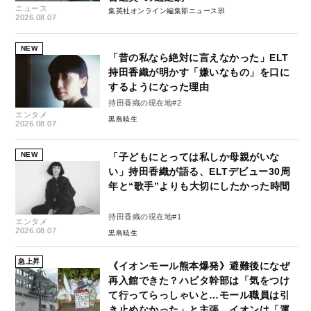
ニュース
集英社オンライン編集部ニュース班
2026.08.07
NEW
「昔の私なら絶対に言えなかった」ELT
持田香織が明かす「嫌いなもの」を口に
するようになった理由
持田香織の現在地#2
エンタメ
黒島暁生
2026.08.07
NEW
「子どもにとっては私しか母親がいな
い」持田香織が語る、ELTデビュー30周
年と“歌手”よりも大切にしたかった時間
持田香織の現在地#1
エンタメ
2026.08.07
黒島暁生
急上昇
《イオンモール熊本爆発》避難後になぜ
再入館できた？ハビタ幹部は「気をつけ
て行ってらっしゃいと…モール職員は引
き止めなかった」と主張、イオンは「運