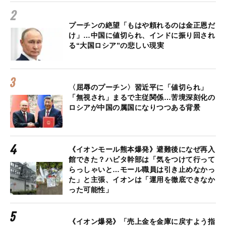
プーチンの絶望「もはや頼れるのは金正恩だ
け」…中国に値切られ、インドに振り回され
る“大国ロシア”の悲しい現実
〈屈辱のプーチン〉習近平に「値切られ」
「無視され」まるで主従関係…苦境深刻化の
ロシアが中国の属国になりつつある背景
《イオンモール熊本爆発》避難後になぜ再入
館できた？ハビタ幹部は「気をつけて行って
らっしゃいと…モール職員は引き止めなかっ
た」と主張、イオンは「運用を徹底できなか
った可能性」
《イオン爆発》「売上金を金庫に戻すよう指