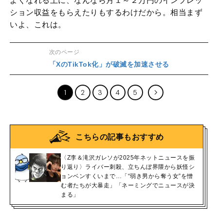
よくなれる上に、なんなら月１～２万円のインプレッ
ション収益をもらえたりもするわけだから。相当まず
いよ、これは。
次のページ
「XのTikTok化」が破滅を加速させる
1
2
3
4
5
こちらの記事もおすすめ
〈Z李＆滝沢ガレソが2025年ネットニュースを振
り返り〉ライバー刺殺、立ちんぼ界隈から妖怪シ
ョンベンすくいまで…「“弱き男から奪う女”を憎
む者たちが大暴走」「ネーミングでニュースが決
まる」