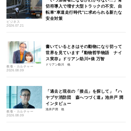
切符導入で増す大型トラックの不安、自
転車“車道走行時代”に求められる新たな
安全対策
ビジネス
2026.07.21
書いているときはその動物になり切って
世界を見ています『動物哲学物語 ナイ
ス実存』ドリアン助川×俵 万智
ドリアン助川
教養・カルチャー
2026.08.09
「過去と現在の「接点」を探して」『ハ
ヤブサ消防団 森へつづく道』池井戸 潤
インタビュー
池井戸潤
教養・カルチャー
2026.08.09