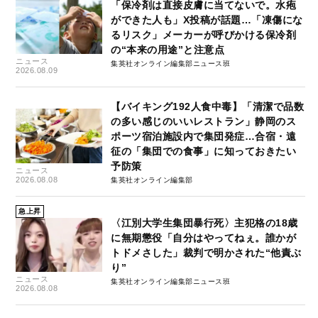
「保冷剤は直接皮膚に当てないで。水疱
ができた人も」X投稿が話題…「凍傷にな
るリスク」メーカーが呼びかける保冷剤
の“本来の用途”と注意点
ニュース
集英社オンライン編集部ニュース班
2026.08.09
【バイキング192人食中毒】「清潔で品数
の多い感じのいいレストラン」静岡のス
ポーツ宿泊施設内で集団発症…合宿・遠
征の「集団での食事」に知っておきたい
予防策
ニュース
2026.08.08
集英社オンライン編集部
急上昇
〈江別大学生集団暴行死〉主犯格の18歳
に無期懲役「自分はやってねぇ。誰かが
トドメさした」裁判で明かされた“他責ぶ
り”
ニュース
集英社オンライン編集部ニュース班
2026.08.08