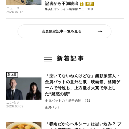
記者から不満続出
有料
ニュース
集英社オンライン編集部ニュース班
2026.07.18
会員限定記事一覧を見る
新着記事
急上昇
「泣いてないねんけどな」無頼派芸人・
金属バットの意外な涙…映画館、格闘ゲ
ームで号泣も、上方漫才大賞で浮上し
た“疑惑の涙”
金属バットの「酒辛肉鮪」#61
エンタメ
2026.08.09
金属バット
「春雨だからヘルシー」は思い込み？ ブ