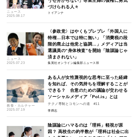
うせ分からない」専業主婦の復権に勇気
づけられる人々
ニュース
トイアンナ
2025.08.17
〈参政党〉はやくもブレブレ「外国人に
特権…日本では特に無い」「消費税の段
階的廃止は他党と協調…」メディアは当
選議員の“身体検査”を開始「陰謀論じゃ
済まされない」
ニュース
2025.07.23
集英社オンライン編集部ニュース班
ある人が女性蔑視的な思考に至った経緯
を知れば、その気持ちを理解することが
できる？ 合意のための議論が交わせる
ソーシャルメディア「Pol.is」とは
テクノ専制とコモンへの道 #11
教養・カルチャー
2025.07.19
李舜志
陰謀論にハマるのは「理科」軽視が原
因？ 高校生の約半数が「理科は社会に出