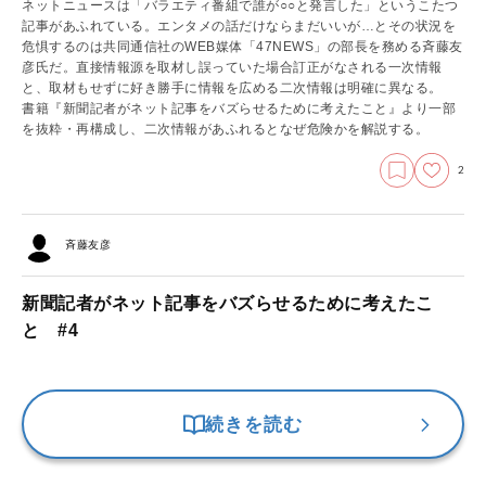
ネットニュースは「バラエティ番組で誰が○○と発言した」というこたつ
記事があふれている。エンタメの話だけならまだいいが…とその状況を
危惧するのは共同通信社のWEB媒体「47NEWS」の部長を務める斉藤友
彦氏だ。直接情報源を取材し誤っていた場合訂正がなされる一次情報
と、取材もせずに好き勝手に情報を広める二次情報は明確に異なる。
書籍『新聞記者がネット記事をバズらせるために考えたこと』より一部
を抜粋・再構成し、二次情報があふれるとなぜ危険かを解説する。
2
斉藤友彦
新聞記者がネット記事をバズらせるために考えたこ
と #4
続きを読む