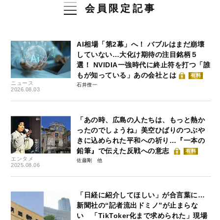
会員限定記事
AI相場「第2幕」へ！ バブルはまだ崩壊
していない…大化け期待の注目銘柄５
選！ NVIDIA一強時代に終止符を打つ「誰
もが知っている」あの会社とは
有料
ニュース
石井僚一
2026.08.03
「あの時、広島の人たちは、もっと熱か
ったのでしょうね」美空ひばりのつぶや
きに込められた平和への祈り…『一本の
鉛筆』で伝えた反戦への意志
有料
エンタメ
佐藤剛
2025.08.06
「日経に紹介してほしい」が合言葉に…
新聞社の“記者流出ドミノ”が止まらな
い 「TikToker化まで求められた」現場