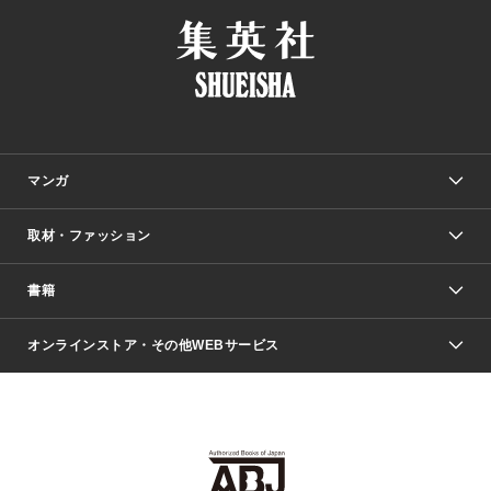
マンガ
取材・ファッション
少年マンガ
週刊少年ジャンプ
書籍
ファッション・美容
青年マンガ
ジャンプSQ.
Seventeen
週刊ヤングジャンプ
オンラインストア・その他WEBサービス
文芸・文庫・総合
芸能・情報・スポーツ
少女マンガ
Vジャンプ
non-no Web
ヤングジャンプ定期購読デジタル
すばる
Myojo
オンラインストア
りぼん
学芸・ノンフィクション・新書
最強ジャンプ
女性マンガ
@BAILA
ヤンジャン＋
小説すばる
週プレNEWS
マーガレット
集英社OTOコンテンツ
集英社 学芸編集部
少年ジャンプ＋
その他WEBサービス
クッキー
ライトノベル・ノベライズ
MAQUIA ONLINE
となりのヤングジャンプ
集英社 文芸ステーション
週プレ グラジャパ！
別冊マーガレット