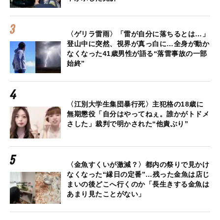
〈ゲリラ雷雨〉「雷が自分に落ちるとは…」
登山中に突然、視界が真っ白に…全身が動か
なくなった41歳男性が語る“落雷事故の一部
始終”
〈江別大学生集団暴行死〉主犯格の18歳に
無期懲役「自分はやってねぇ。誰かがトドメ
さした」裁判で明かされた“他責ぶり”
〈金魚すくいが激減？〉都内の祭りで見かけ
なくなった“縁日の定番”…残った金魚は店じ
まいの後どこへ行くのか「長生きする金魚は
あまり見たことがない」