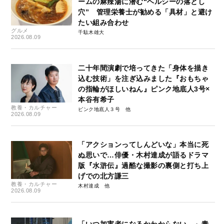
ームの麻辣湯に潜む“ヘルシーの落とし
穴” 管理栄養士が勧める「具材」と避け
たい組み合わせ
グルメ
千駄木雄大
2026.08.09
二十年間演劇で培ってきた「身体を描き
込む技術」を注ぎ込みました『おもちゃ
の指輪がほしいねん』ピンク地底人3号×
本谷有希子
教養・カルチャー
ピンク地底人３号
2026.08.09
「アクションってしんどいな」本当に死
ぬ思いで…俳優・木村達成が語るドラマ
版『水滸伝』過酷な撮影の裏側と打ち上
げでの北方謙三
教養・カルチャー
木村達成
2026.08.09
「いつ加害者になるかわからない…」青