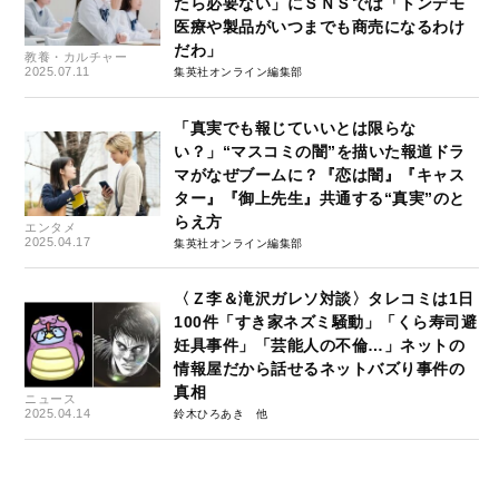
たら必要ない」にＳＮＳでは「トンデモ
医療や製品がいつまでも商売になるわけ
だわ」
教養・カルチャー
2025.07.11
集英社オンライン編集部
「真実でも報じていいとは限らな
い？」“マスコミの闇”を描いた報道ドラ
マがなぜブームに？『恋は闇』『キャス
ター』『御上先生』共通する“真実”のと
らえ方
エンタメ
2025.04.17
集英社オンライン編集部
〈Ｚ李＆滝沢ガレソ対談〉タレコミは1日
100件「すき家ネズミ騒動」「くら寿司避
妊具事件」「芸能人の不倫…」ネットの
情報屋だから話せるネットバズり事件の
真相
ニュース
2025.04.14
鈴木ひろあき