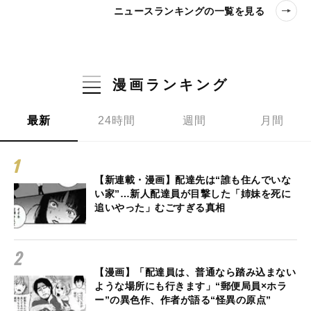
ニュースランキングの一覧を見る
漫画ランキング
最新
24時間
週間
月間
【新連載・漫画】配達先は“誰も住んでいな
い家”…新人配達員が目撃した「姉妹を死に
追いやった」むごすぎる真相
【漫画】「配達員は、普通なら踏み込まない
ような場所にも行きます」“郵便局員×ホラ
ー”の異色作、作者が語る“怪異の原点”