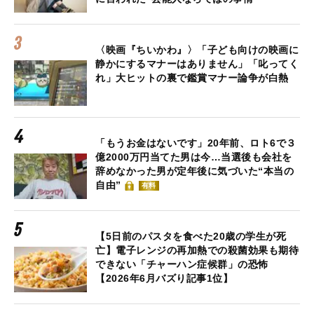
〈映画『ちいかわ』〉「子ども向けの映画に
静かにするマナーはありません」「叱ってく
れ」大ヒットの裏で鑑賞マナー論争が白熱
「もうお金はないです」20年前、ロト6で３
億2000万円当てた男は今…当選後も会社を
辞めなかった男が定年後に気づいた“本当の
自由”
有料
【5日前のパスタを食べた20歳の学生が死
亡】電子レンジの再加熱での殺菌効果も期待
できない「チャーハン症候群」の恐怖
【2026年6月バズり記事1位】