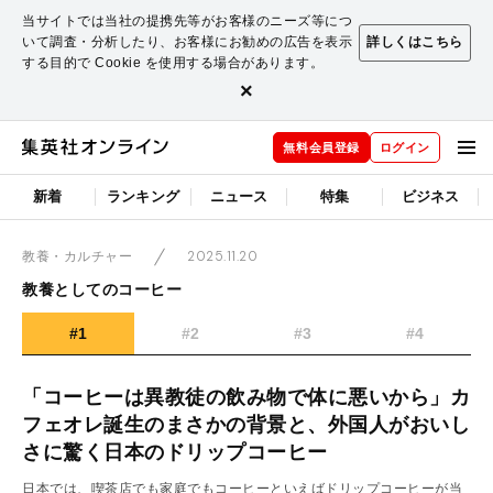
当サイトでは当社の提携先等がお客様のニーズ等につ
いて調査・分析したり、お客様にお勧めの広告を表示
詳しくはこちら
する目的で Cookie を使用する場合があります。
×
無料会員登録
ログイン
新着
ランキング
ニュース
特集
ビジネス
2025.11.20
教養・カルチャー
教養としてのコーヒー
#1
#2
#3
#4
「コーヒーは異教徒の飲み物で体に悪いから」カ
フェオレ誕生のまさかの背景と、外国人がおいし
さに驚く日本のドリップコーヒー
日本では、喫茶店でも家庭でもコーヒーといえばドリップコーヒーが当