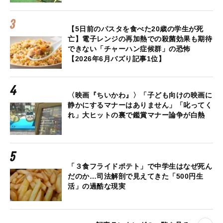
【5日前のパスタを食べた20歳の学生が死
亡】電子レンジの再加熱での殺菌効果も期待
できない「チャーハン症候群」の恐怖
【2026年6月バズり記事1位】
〈映画『ちいかわ』〉「子ども向けの映画に
静かにするマナーはありません」「叱ってく
れ」大ヒットの裏で鑑賞マナー論争が白熱
「３食フライドポテト」で中学生はなぜ死ん
だのか…司法解剖で見えてきた「500円生
活」の過酷な現実