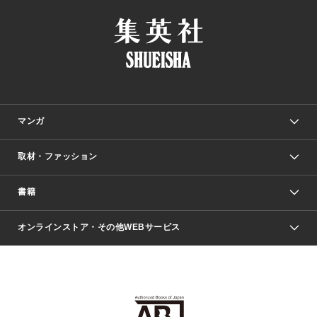
マンガ
取材・ファッション
少年マンガ
週刊少年ジャンプ
書籍
ファッション・美容
青年マンガ
ジャンプSQ.
Seventeen
週刊ヤングジャンプ
オンラインストア・その他WEBサービス
文芸・文庫・総合
芸能・情報・スポーツ
少女マンガ
Vジャンプ
non-no Web
ヤングジャンプ定期購読デジタル
すばる
Myojo
オンラインストア
りぼん
学芸・ノンフィクション・新書
最強ジャンプ
女性マンガ
@BAILA
ヤンジャン＋
小説すばる
週プレNEWS
マーガレット
集英社OTOコンテンツ
集英社 学芸編集部
少年ジャンプ＋
その他WEBサービス
クッキー
ライトノベル・ノベライズ
MAQUIA ONLINE
となりのヤングジャンプ
集英社 文芸ステーション