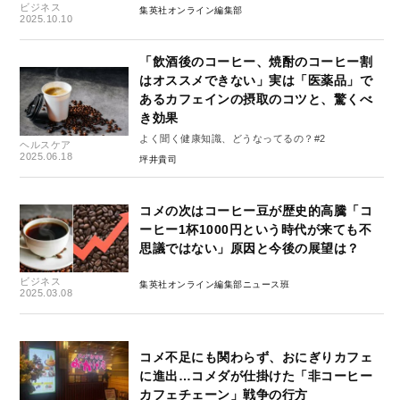
ビジネス
集英社オンライン編集部
2025.10.10
「飲酒後のコーヒー、焼酎のコーヒー割
はオススメできない」実は「医薬品」で
あるカフェインの摂取のコツと、驚くべ
き効果
よく聞く健康知識、どうなってるの？#2
ヘルスケア
2025.06.18
坪井貴司
コメの次はコーヒー豆が歴史的高騰「コ
ーヒー1杯1000円という時代が来ても不
思議ではない」原因と今後の展望は？
ビジネス
集英社オンライン編集部ニュース班
2025.03.08
コメ不足にも関わらず、おにぎりカフェ
に進出…コメダが仕掛けた「非コーヒー
カフェチェーン」戦争の行方