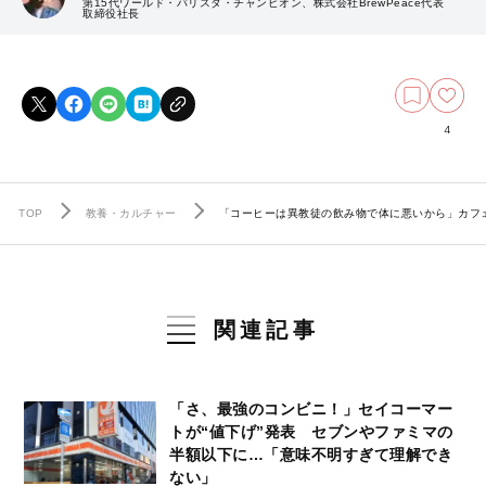
第15代ワールド・バリスタ・チャンピオン、株式会社BrewPeace代表
取締役社長
4
TOP
教養・カルチャー
「コーヒーは異教徒の飲み物で体に悪いから」カフ
関連記事
「さ、最強のコンビニ！」セイコーマー
トが“値下げ”発表 セブンやファミマの
半額以下に…「意味不明すぎて理解でき
ない」