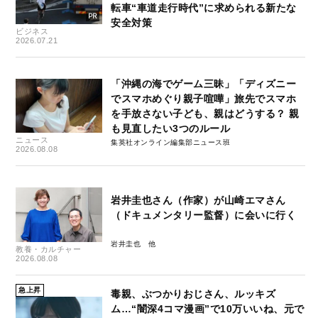
転車“車道走行時代”に求められる新たな
安全対策
ビジネス
2026.07.21
「沖縄の海でゲーム三昧」「ディズニー
でスマホめぐり親子喧嘩」旅先でスマホ
を手放さない子ども、親はどうする？ 親
も見直したい3つのルール
ニュース
集英社オンライン編集部ニュース班
2026.08.08
岩井圭也さん（作家）が山崎エマさん
（ドキュメンタリー監督）に会いに行く
岩井圭也
教養・カルチャー
2026.08.08
急上昇
毒親、ぶつかりおじさん、ルッキズ
ム…“闇深4コマ漫画”で10万いいね、元で