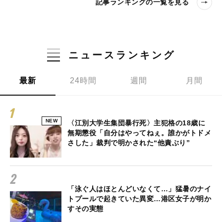
記事ランキングの一覧を見る
ニュースランキング
最新
24時間
週間
月間
NEW
〈江別大学生集団暴行死〉主犯格の18歳に
無期懲役「自分はやってねぇ。誰かがトドメ
さした」裁判で明かされた“他責ぶり”
「泳ぐ人はほとんどいなくて…」猛暑のナイ
トプールで起きていた異変…港区女子が明か
すその実態