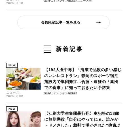
集英社オンライン編集部ニュース班
2026.07.18
会員限定記事一覧を見る
新着記事
NEW
【192人食中毒】「清潔で品数の多い感じ
のいいレストラン」静岡のスポーツ宿泊
施設内で集団発症…合宿・遠征の「集団
での食事」に知っておきたい予防策
ニュース
集英社オンライン編集部
2026.08.08
NEW
〈江別大学生集団暴行死〉主犯格の18歳
に無期懲役「自分はやってねぇ。誰かが
トドメさした」裁判で明かされた“他責ぶ