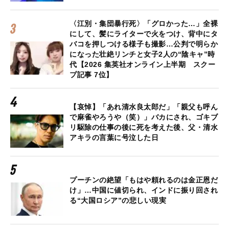
〈江別・集団暴行死〉「グロかった…」全裸
にして、髪にライターで火をつけ、背中にタ
バコを押しつける様子も撮影…公判で明らか
になった壮絶リンチと女子2人の“陰キャ”時
代【2026 集英社オンライン上半期 スクー
プ記事 7位】
【哀悼】「あれ清水良太郎だ」「親父も呼ん
で麻雀やろうや（笑）」バカにされ、ゴキブ
リ駆除の仕事の後に死を考えた後、父・清水
アキラの言葉に号泣した日
プーチンの絶望「もはや頼れるのは金正恩だ
け」…中国に値切られ、インドに振り回され
る“大国ロシア”の悲しい現実