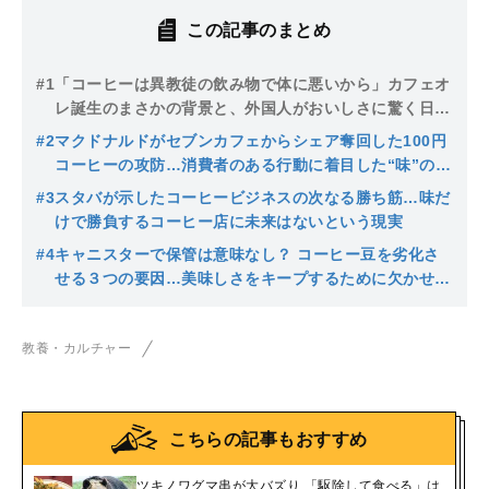
この記事のまとめ
#1
「コーヒーは異教徒の飲み物で体に悪いから」カフェオ
レ誕生のまさかの背景と、外国人がおいしさに驚く日本
のドリップコーヒー
#2
マクドナルドがセブンカフェからシェア奪回した100円
コーヒーの攻防…消費者のある行動に着目した“味”の工
夫とは
#3
スタバが示したコーヒービジネスの次なる勝ち筋…味だ
けで勝負するコーヒー店に未来はないという現実
#4
キャニスターで保管は意味なし？ コーヒー豆を劣化さ
せる３つの要因…美味しさをキープするために欠かせな
いこと
教養・カルチャー
こちらの記事もおすすめ
ツキノワグマ串が大バズり 「駆除して食べる」は