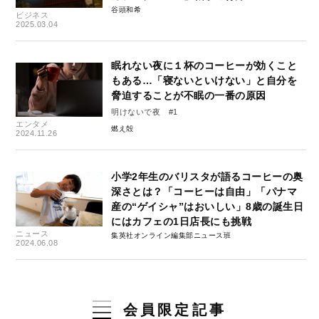
谷頭和希
ビジネス
2025.03.04
眠れない夜に１杯のコーヒーが効くこと
もある…「寝ないといけない」と自分を
脅迫することが不眠の一番の原因
明けないで夜 #1
エンタメ
燃え殻
2024.11.26
小学2年生のバリスタが語るコーヒーの奥
深さとは？「コーヒーは自由」「パナマ
産の“ゲイシャ”はおいしい」8歳の誕生日
にはカフェの1日店長にも挑戦
ニュース
集英社オンライン編集部ニュース班
2024.06.08
会員限定記事