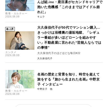
んぱ組.inc・鹿目凛がセカンドキャリアで
抱いた危機感「このままではアイドル崩
れに」
教養・カルチャー
2026.08.08
キムラ
大久保佳代子が50代でマンション購入…
急上昇
きっかけは浴槽裏の湯垢地獄、「レギュ
ラー番組が多いほどローンを組みやす
い」不動産屋に言われた“芸能人ならでは
の事情”
エンタメ
大久保佳代子のほどほどな毎日#22
2026.08.08
大久保佳代子
名画の歴史と背景を知り、時空を超えて
旅をする『旅から生まれた名画』中野京
子 インタビュー
中野京子
教養・カルチャー
2026.08.08