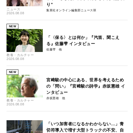
り”
ニュース
集英社オンライン編集部ニュース班
2026.08.08
NEW
「〈保る〉とは何か」『汽笛、聞こえ
る』佐藤雫 インタビュー
佐藤雫
教養・カルチャー
2026.08.08
NEW
宮﨑駿の中心にある、世界を考えるため
の「問い」『宮﨑駿の詩学』赤坂憲雄 イ
ンタビュー
赤坂憲雄
教養・カルチャー
2026.08.08
「いつ加害者になるかわからない…」青
切符導入で増す大型トラックの不安、自