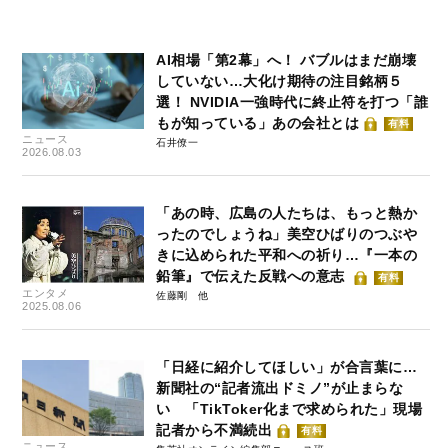
AI相場「第2幕」へ！ バブルはまだ崩壊
していない…大化け期待の注目銘柄５
選！ NVIDIA一強時代に終止符を打つ「誰
もが知っている」あの会社とは
有料
ニュース
石井僚一
2026.08.03
「あの時、広島の人たちは、もっと熱か
ったのでしょうね」美空ひばりのつぶや
きに込められた平和への祈り…『一本の
鉛筆』で伝えた反戦への意志
有料
エンタメ
佐藤剛
2025.08.06
「日経に紹介してほしい」が合言葉に…
新聞社の“記者流出ドミノ”が止まらな
い 「TikToker化まで求められた」現場
記者から不満続出
有料
ニュース