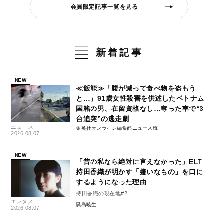
会員限定記事一覧を見る
新着記事
NEW
≪飯能≫「腹が減って食べ物を盗もう
と…」91歳女性殺害を供述したベトナム
国籍の男、在留資格なし…奪った車で“3
台追突”の逃走劇
ニュース
集英社オンライン編集部ニュース班
2026.08.07
NEW
「昔の私なら絶対に言えなかった」ELT
持田香織が明かす「嫌いなもの」を口に
するようになった理由
持田香織の現在地#2
エンタメ
黒島暁生
2026.08.07