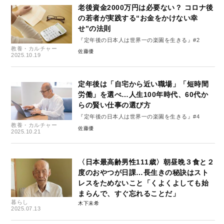
老後資金2000万円は必要ない？ コロナ後
の若者が実践する“お金をかけない幸
せ”の法則
『定年後の日本人は世界一の楽園を生きる』#2
教養・カルチャー
佐藤優
2025.10.19
定年後は「自宅から近い職場」「短時間
労働」を選べ…人生100年時代、60代か
らの賢い仕事の選び方
『定年後の日本人は世界一の楽園を生きる』#4
教養・カルチャー
佐藤優
2025.10.21
〈日本最高齢男性111歳〉朝昼晩３食と２
度のおやつが日課…長生きの秘訣はスト
レスをためないこと「くよくよしても始
まらんで、すぐ忘れることだ」
暮らし
木下未希
2025.07.13