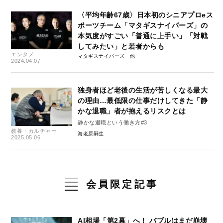
〈平均年齢67歳〉日本初のシニアプロeス
ポーツチーム「マタギスナイパーズ」の
本気度がすごい「普通に上手い」「対戦
してみたい」と若者からも
エンタメ
マタギスナイパーズ
2024.04.07
独身者ほど老後の生活が苦しくなる最大
の理由…最低限の仕事だけしてきた「静
かな退職」者が抱えるリスクとは
静かな退職という働き方#3
教養・カルチャー
海老原嗣生
2025.05.06
会員限定記事
AI相場「第2幕」へ！ バブルはまだ崩壊