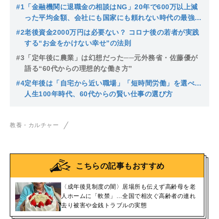
#1
「金融機関に退職金の相談はNG」20年で600万以上減
った平均金額、会社にも国家にも頼れない時代の最強の
投資先
#2
老後資金2000万円は必要ない？ コロナ後の若者が実践
する“お金をかけない幸せ”の法則
#3
「定年後に農業」は幻想だった──元外務省・佐藤優が
語る“60代からの理想的な働き方”
#4
定年後は「自宅から近い職場」「短時間労働」を選べ…
人生100年時代、60代からの賢い仕事の選び方
教養・カルチャー
こちらの記事もおすすめ
〈成年後見制度の闇〉居場所も伝えず高齢母を老
人ホームに「軟禁」…全国で相次ぐ高齢者の連れ
去り被害や金銭トラブルの実態