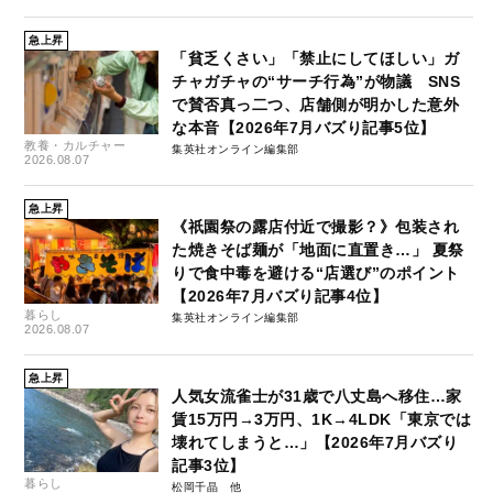
急上昇
「貧乏くさい」「禁止にしてほしい」ガ
チャガチャの“サーチ行為”が物議 SNS
で賛否真っ二つ、店舗側が明かした意外
な本音【2026年7月バズり記事5位】
教養・カルチャー
集英社オンライン編集部
2026.08.07
急上昇
《祇園祭の露店付近で撮影？》包装され
た焼きそば麺が「地面に直置き…」 夏祭
りで食中毒を避ける“店選び”のポイント
【2026年7月バズり記事4位】
暮らし
集英社オンライン編集部
2026.08.07
急上昇
人気女流雀士が31歳で八丈島へ移住…家
賃15万円→3万円、1K→4LDK「東京では
壊れてしまうと…」【2026年7月バズり
記事3位】
暮らし
松岡千晶