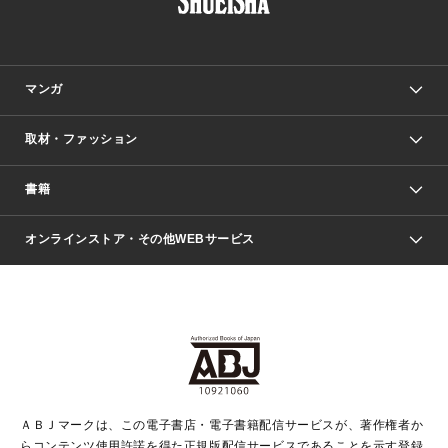
マンガ
取材・ファッション
少年マンガ
週刊少年ジャンプ
書籍
ファッション・美容
青年マンガ
ジャンプSQ.
Seventeen
週刊ヤングジャンプ
オンラインストア・その他WEBサービス
文芸・文庫・総合
芸能・情報・スポーツ
少女マンガ
Vジャンプ
non-no Web
ヤングジャンプ定期購読デジタル
すばる
Myojo
オンラインストア
りぼん
学芸・ノンフィクション・新書
最強ジャンプ
女性マンガ
@BAILA
ヤンジャン＋
小説すばる
週プレNEWS
マーガレット
集英社OTOコンテンツ
集英社 学芸編集部
少年ジャンプ＋
その他WEBサービス
クッキー
ライトノベル・ノベライズ
MAQUIA ONLINE
となりのヤングジャンプ
集英社 文芸ステーション
週プレ グラジャパ！
別冊マーガレット
SHUEISHA MANGA-ART HERITAGE
集英社 ビジネス書
ゼブラック
ココハナ
SHUEISHA ADNAVI
SPUR.JP
集英社Webマガジン Cobalt
グランドジャンプ
web 集英社文庫
キッズ
web Sportiva
マンガMee
ジャンプキャラクターズストア
集英社新書
ジャンプルーキー！
月刊オフィスユー
ＡＢＪマークは、この電子書店・電子書籍配信サービスが、著作権者か
EDITOR'S LAB
LEE
集英社オレンジ文庫
ウルトラジャンプ
青春と読書
パラスポ＋！
らコンテンツ使用許諾を得た正規版配信サービスであることを示す登録
集英社みらい文庫