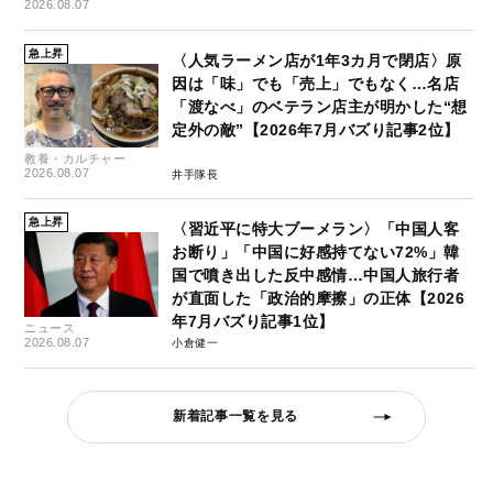
2026.08.07
急上昇
〈人気ラーメン店が1年3カ月で閉店〉原
因は「味」でも「売上」でもなく…名店
「渡なべ」のベテラン店主が明かした“想
定外の敵”【2026年7月バズり記事2位】
教養・カルチャー
2026.08.07
井手隊長
急上昇
〈習近平に特大ブーメラン〉「中国人客
お断り」「中国に好感持てない72%」韓
国で噴き出した反中感情…中国人旅行者
が直面した「政治的摩擦」の正体【2026
年7月バズり記事1位】
ニュース
2026.08.07
小倉健一
新着記事一覧を見る