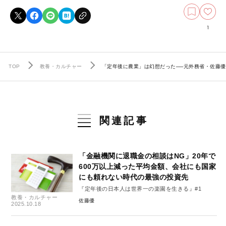
1
TOP
教養・カルチャー
「定年後に農業」は幻想だった──元外務省・佐藤優が
関連記事
「金融機関に退職金の相談はNG」20年で
600万以上減った平均金額、会社にも国家
にも頼れない時代の最強の投資先
『定年後の日本人は世界一の楽園を生きる』#1
教養・カルチャー
佐藤優
2025.10.18