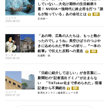
していない…大化け期待の注目銘柄５
選！ NVIDIA一強時代に終止符を打つ「誰
もが知っている」あの会社とは
有料
ニュース
石井僚一
2026.08.03
「あの時、広島の人たちは、もっと熱か
ったのでしょうね」美空ひばりのつぶや
きに込められた平和への祈り…『一本の
鉛筆』で伝えた反戦への意志
有料
エンタメ
佐藤剛
2025.08.06
「日経に紹介してほしい」が合言葉に…
新聞社の“記者流出ドミノ”が止まらな
い 「TikToker化まで求められた」現場
記者から不満続出
有料
ニュース
集英社オンライン編集部ニュース班
2026.07.18