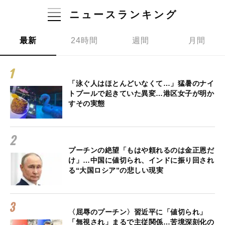
ニュースランキング
最新
24時間
週間
月間
「泳ぐ人はほとんどいなくて…」猛暑のナイ
トプールで起きていた異変…港区女子が明か
すその実態
プーチンの絶望「もはや頼れるのは金正恩だ
け」…中国に値切られ、インドに振り回され
る“大国ロシア”の悲しい現実
〈屈辱のプーチン〉習近平に「値切られ」
「無視され」まるで主従関係…苦境深刻化の