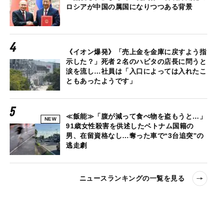
ロシアが中国の属国になりつつある背景
《イオン爆発》「売上金を金庫に戻すよう指
示した？」死者２名のハビタの店長に問うと
涙を流し…社員は「入口によっては入れたこ
ともあったようです」
≪飯能≫「腹が減って食べ物を盗もうと…」
NEW
91歳女性殺害を供述したベトナム国籍の
男、在留資格なし…奪った車で“3台追突”の
逃走劇
ニュースランキングの一覧を見る