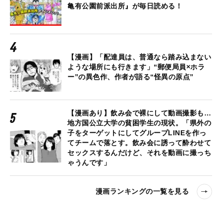
亀有公園前派出所』が毎日読める！
【漫画】「配達員は、普通なら踏み込まない
ような場所にも行きます」“郵便局員×ホラ
ー”の異色作、作者が語る“怪異の原点”
【漫画あり】飲み会で裸にして動画撮影も…
地方国公立大学の貧困学生の現状。「県外の
子をターゲットにしてグループLINEを作っ
てチームで落とす。飲み会に誘って酔わせて
セックスするんだけど、それを動画に撮っち
ゃうんです」
漫画ランキングの一覧を見る