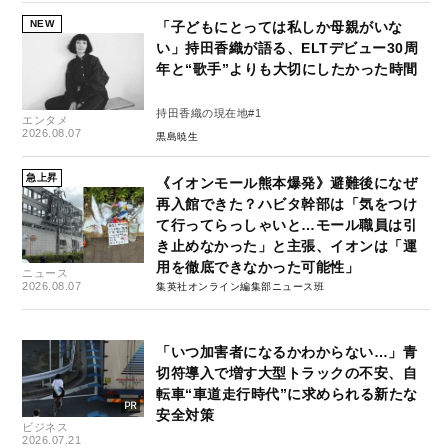
NEW
「子どもにとっては私しか母親がいな
い」持田香織が語る、ELTデビュー30周
年と“歌手”よりも大切にしたかった時間
持田香織の現在地#1
エンタメ
2026.08.07
黒島暁生
急上昇
《イオンモール熊本爆発》避難後になぜ
再入館できた？ハビタ幹部は「気をつけ
て行ってらっしゃいと…モール職員は引
き止めなかった」と主張、イオンは「運
用を徹底できなかった可能性」
ニュース
2026.08.07
集英社オンライン編集部ニュース班
「いつ加害者になるかわからない…」青
切符導入で増す大型トラックの不安、自
転車“車道走行時代”に求められる新たな
安全対策
ビジネス
2026.07.21