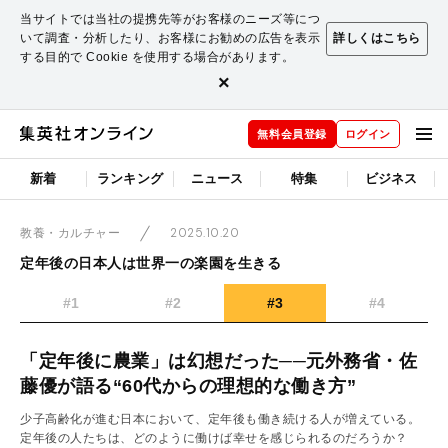
当サイトでは当社の提携先等がお客様のニーズ等につ
いて調査・分析したり、お客様にお勧めの広告を表示
詳しくはこちら
する目的で Cookie を使用する場合があります。
×
無料会員登録
ログイン
新着
ランキング
ニュース
特集
ビジネス
2025.10.20
教養・カルチャー
定年後の日本人は世界一の楽園を生きる
#1
#2
#3
#4
「定年後に農業」は幻想だった──元外務省・佐
藤優が語る“60代からの理想的な働き方”
少子高齢化が進む日本において、定年後も働き続ける人が増えている。
定年後の人たちは、どのように働けば幸せを感じられるのだろうか？