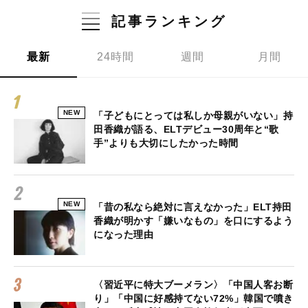
記事ランキング
最新
24時間
週間
月間
NEW
「子どもにとっては私しか母親がいない」持
田香織が語る、ELTデビュー30周年と“歌
手”よりも大切にしたかった時間
NEW
「昔の私なら絶対に言えなかった」ELT持田
香織が明かす「嫌いなもの」を口にするよう
になった理由
〈習近平に特大ブーメラン〉「中国人客お断
り」「中国に好感持てない72%」韓国で噴き