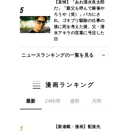
【哀悼】「あれ清水良太郎
だ」「親父も呼んで麻雀や
ろうや（笑）」バカにさ
れ、ゴキブリ駆除の仕事の
後に死を考えた後、父・清
水アキラの言葉に号泣した
日
ニュースランキングの一覧を見る
漫画ランキング
最新
24時間
週間
月間
【新連載・漫画】配達先