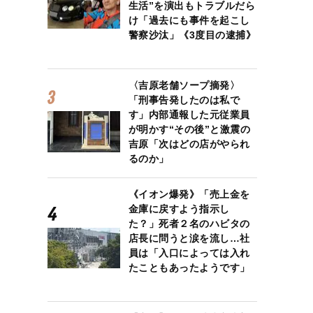
生活”を演出もトラブルだら
け「過去にも事件を起こし
警察沙汰」《3度目の逮捕》
〈吉原老舗ソープ摘発〉
「刑事告発したのは私で
す」内部通報した元従業員
が明かす“その後”と激震の
吉原「次はどの店がやられ
るのか」
《イオン爆発》「売上金を
金庫に戻すよう指示し
た？」死者２名のハビタの
店長に問うと涙を流し…社
員は「入口によっては入れ
たこともあったようです」