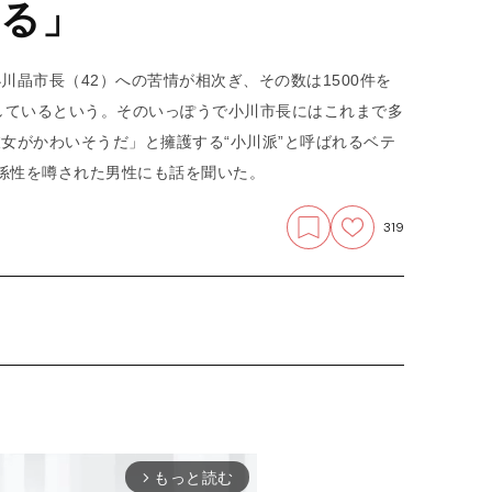
る」
川晶市長（42）への苦情が相次ぎ、その数は1500件を
しているという。そのいっぽうで小川市長にはこれまで多
彼女がかわいそうだ」と擁護する“小川派”と呼ばれるベテ
係性を噂された男性にも話を聞いた。
319
もっと読む
arrow_forward_ios