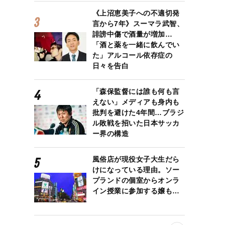
《上沼恵美子への不適切発
言から7年》スーマラ武智、
誹謗中傷で酒量が増加…
「酒と薬を一緒に飲んでい
た」アルコール依存症の
日々を告白
「森保監督には誰も何も言
えない」メディアも身内も
批判を避けた4年間…ブラジ
ル敗戦を招いた日本サッカ
ー界の構造
風俗店が現役女子大生だら
けになっている理由。ソー
プランドの個室からオンラ
イン授業に参加する嬢も…