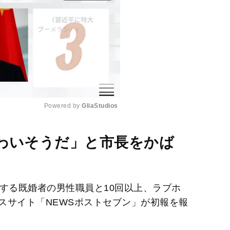
Powered by 
GliaStudios
M
わいそうだ」と市長をかば
u
t
e
する既婚者の男性職員と10回以上、ラブホ
スサイト「NEWSポストセブン」が初報を報