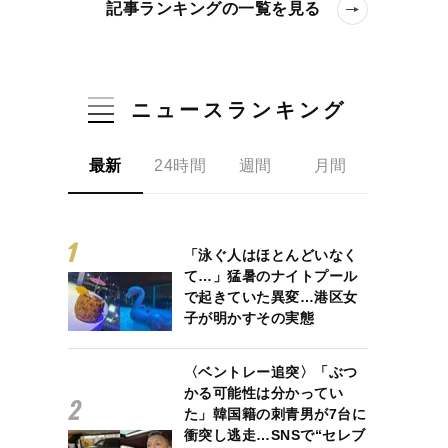
記事ランキングの一覧を見る
ニュースランキング
最新
24時間
週間
月間
「泳ぐ人はほとんどいなく
て…」猛暑のナイトプール
で起きていた異変…港区女
子が明かすその実態
〈ベントレー追突〉「ぶつ
かる可能性は分かってい
た」韓国籍の刺青男が7台に
衝突し逃走…SNSで“セレブ