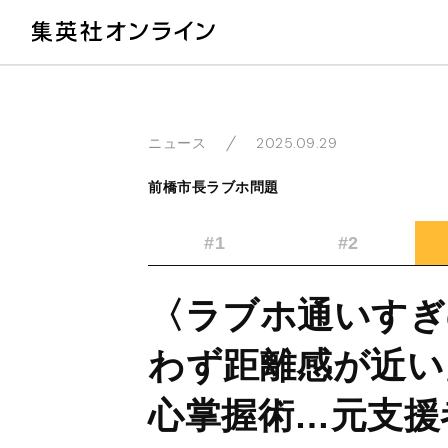
教
2025.09.29
ニュース
前橋市長ラブホ問題
#1
#2
〈ラブホ通いすぎ
わず距離感が近い
心掌握術…元支援