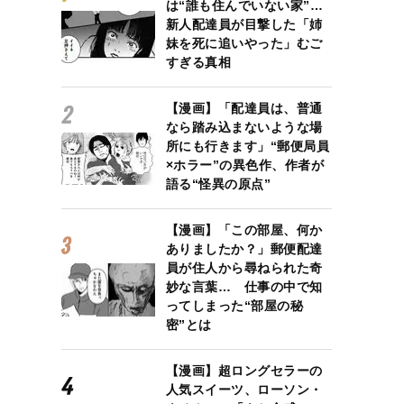
は“誰も住んでいない家”…
新人配達員が目撃した「姉
妹を死に追いやった」むご
すぎる真相
【漫画】「配達員は、普通
なら踏み込まないような場
所にも行きます」“郵便局員
×ホラー”の異色作、作者が
語る“怪異の原点”
【漫画】「この部屋、何か
ありましたか？」郵便配達
員が住人から尋ねられた奇
妙な言葉… 仕事の中で知
ってしまった“部屋の秘
密”とは
【漫画】超ロングセラーの
人気スイーツ、ローソン・