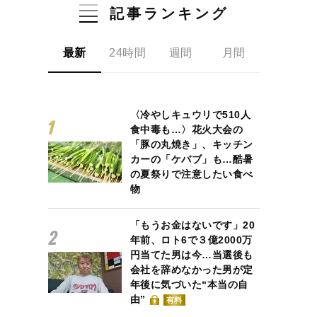
記事ランキング
最新
24時間
週間
月間
〈冷やしキュウリで510人
食中毒も…〉花火大会の
「豚の丸焼き」、キッチン
カーの「ケバブ」も…酷暑
の夏祭りで注意したい食べ
物
「もうお金はないです」20
年前、ロト6で３億2000万
円当てた男は今…当選後も
会社を辞めなかった男が定
年後に気づいた“本当の自
由”
有料