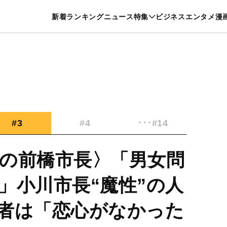
特集一覧を見る
漫画一覧を見る
新着
ランキング
ニュース
特集
ビジネス
エンタメ
漫
養・カルチャー
暮らし
スポーツ
ヘルスケア
美容
グルメ
#3
#4
･･･#14
の前橋市長〉「男女問
」小川市長“魔性”の人
者は「恋心がなかった