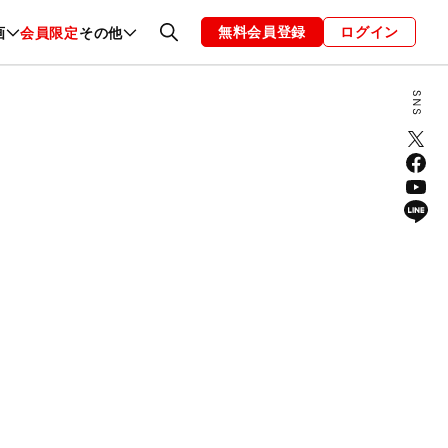
無料会員登録
ログイン
画
会員限定
その他
ファッション
恋愛・結婚
編集部
お知らせ