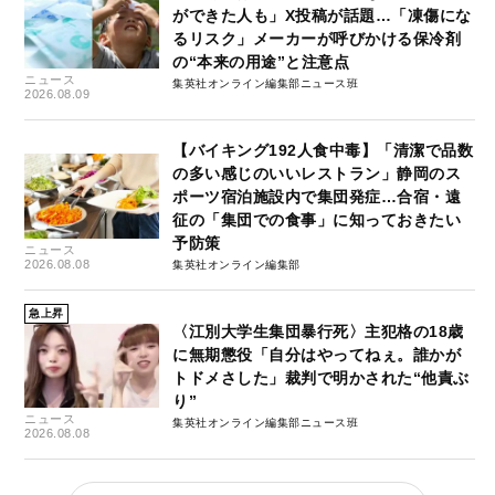
ができた人も」X投稿が話題…「凍傷にな
るリスク」メーカーが呼びかける保冷剤
の“本来の用途”と注意点
ニュース
集英社オンライン編集部ニュース班
2026.08.09
【バイキング192人食中毒】「清潔で品数
の多い感じのいいレストラン」静岡のス
ポーツ宿泊施設内で集団発症…合宿・遠
征の「集団での食事」に知っておきたい
予防策
ニュース
2026.08.08
集英社オンライン編集部
急上昇
〈江別大学生集団暴行死〉主犯格の18歳
に無期懲役「自分はやってねぇ。誰かが
トドメさした」裁判で明かされた“他責ぶ
り”
ニュース
集英社オンライン編集部ニュース班
2026.08.08