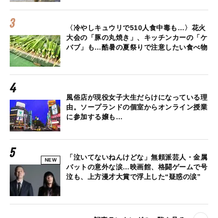
〈冷やしキュウリで510人食中毒も…〉花火
大会の「豚の丸焼き」、キッチンカーの「ケ
バブ」も…酷暑の夏祭りで注意したい食べ物
風俗店が現役女子大生だらけになっている理
由。ソープランドの個室からオンライン授業
に参加する嬢も…
「泣いてないねんけどな」無頼派芸人・金属
NEW
バットの意外な涙…映画館、格闘ゲームで号
泣も、上方漫才大賞で浮上した“疑惑の涙”