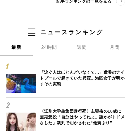
記事ランキングの一覧を見る
ニュースランキング
最新
24時間
週間
月間
「泳ぐ人はほとんどいなくて…」猛暑のナイ
トプールで起きていた異変…港区女子が明か
すその実態
〈江別大学生集団暴行死〉主犯格の18歳に
無期懲役「自分はやってねぇ。誰かがトドメ
さした」裁判で明かされた“他責ぶり”