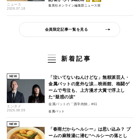
ニュース
集英社オンライン編集部ニュース班
2026.07.18
会員限定記事一覧を見る
新着記事
NEW
「泣いてないねんけどな」無頼派芸人・
金属バットの意外な涙…映画館、格闘ゲ
ームで号泣も、上方漫才大賞で浮上し
た“疑惑の涙”
金属バットの「酒辛肉鮪」#61
エンタメ
2026.08.09
金属バット
NEW
「春雨だからヘルシー」は思い込み？ ブ
ームの麻辣湯に潜む“ヘルシーの落とし