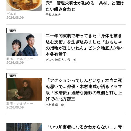
穴” 管理栄養士が勧める「具材」と避け
たい組み合わせ
グルメ
千駄木雄大
2026.08.09
NEW
二十年間演劇で培ってきた「身体を描き
込む技術」を注ぎ込みました『おもちゃ
の指輪がほしいねん』ピンク地底人3号×
本谷有希子
教養・カルチャー
ピンク地底人３号
2026.08.09
NEW
「アクションってしんどいな」本当に死
ぬ思いで…俳優・木村達成が語るドラマ
版『水滸伝』過酷な撮影の裏側と打ち上
げでの北方謙三
教養・カルチャー
木村達成
2026.08.09
「いつ加害者になるかわからない…」青