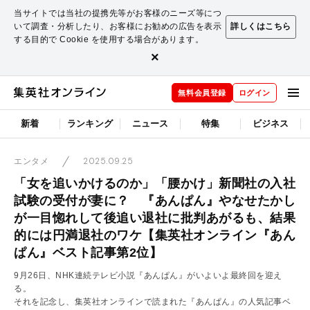
当サイトでは当社の提携先等がお客様のニーズ等につ
いて調査・分析したり、お客様にお勧めの広告を表示
詳しくはこちら
する目的で Cookie を使用する場合があります。
×
無料会員登録
ログイン
新着
ランキング
ニュース
特集
ビジネス
2025.09.25
エンタメ
「女を追いかけるのか」「腰かけ」新聞社の入社
試験の受付が妻に？ 『あんぱん』やなせたかし
が一目惚れして後追い退社に批判あがるも、結果
的には円満退社のワケ【集英社オンライン『あん
ぱん』ベスト記事第2位】
9月26日、NHK連続テレビ小説『あんぱん』がいよいよ最終回を迎え
る。
それを記念し、集英社オンラインで読まれた『あんぱん』の人気記事ベ