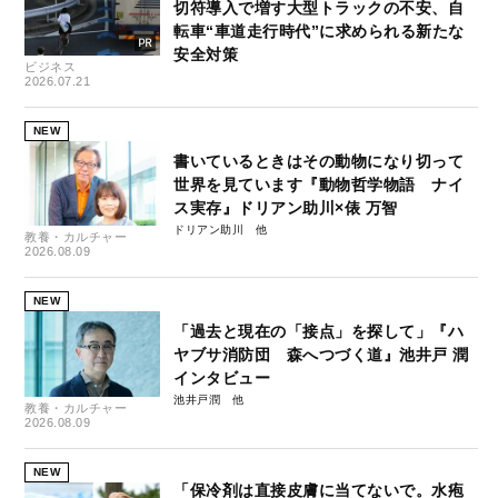
切符導入で増す大型トラックの不安、自
転車“車道走行時代”に求められる新たな
安全対策
ビジネス
2026.07.21
NEW
書いているときはその動物になり切って
世界を見ています『動物哲学物語 ナイ
ス実存』ドリアン助川×俵 万智
ドリアン助川
教養・カルチャー
2026.08.09
NEW
「過去と現在の「接点」を探して」『ハ
ヤブサ消防団 森へつづく道』池井戸 潤
インタビュー
池井戸潤
教養・カルチャー
2026.08.09
NEW
「保冷剤は直接皮膚に当てないで。水疱