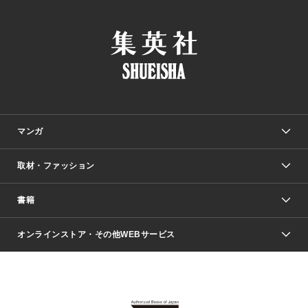
マンガ
取材・ファッション
少年マンガ
週刊少年ジャンプ
書籍
ファッション・美容
青年マンガ
ジャンプSQ.
Seventeen
週刊ヤングジャンプ
オンラインストア・その他WEBサービス
文芸・文庫・総合
芸能・情報・スポーツ
少女マンガ
Vジャンプ
non-no Web
ヤングジャンプ定期購読デジタル
すばる
Myojo
オンラインストア
りぼん
学芸・ノンフィクション・新書
最強ジャンプ
女性マンガ
@BAILA
ヤンジャン＋
小説すばる
週プレNEWS
マーガレット
集英社OTOコンテンツ
集英社 学芸編集部
少年ジャンプ＋
その他WEBサービス