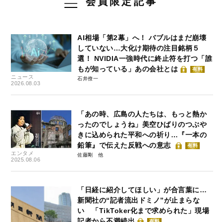
会員限定記事
AI相場「第2幕」へ！ バブルはまだ崩壊
していない…大化け期待の注目銘柄５
選！ NVIDIA一強時代に終止符を打つ「誰
もが知っている」あの会社とは
有料
ニュース
石井僚一
2026.08.03
「あの時、広島の人たちは、もっと熱か
ったのでしょうね」美空ひばりのつぶや
きに込められた平和への祈り…『一本の
鉛筆』で伝えた反戦への意志
有料
エンタメ
佐藤剛
2025.08.06
「日経に紹介してほしい」が合言葉に…
新聞社の“記者流出ドミノ”が止まらな
い 「TikToker化まで求められた」現場
記者から不満続出
有料