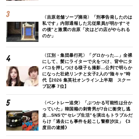
〈吉原老舗ソープ摘発〉「刑事告発したのは
私です」内部通報した元従業員が明かす“そ
の後”と激震の吉原「次はどの店がやられる
のか」
〈江別・集団暴行死〉「グロかった…」全裸
にして、髪にライターで火をつけ、背中にタ
バコを押しつける様子も撮影…公判で明らか
になった壮絶リンチと女子2人の“陰キャ”時
代【2026 集英社オンライン上半期 スクー
プ記事 7位】
〈ベントレー追突〉「ぶつかる可能性は分か
っていた」韓国籍の刺青男が7台に衝突し逃
走…SNSで“セレブ生活”を演出もトラブルだ
らけ「過去にも事件を起こし警察沙汰」《3
度目の逮捕》