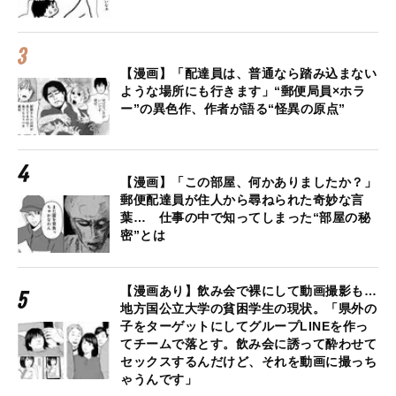
【漫画】「配達員は、普通なら踏み込まない
ような場所にも行きます」“郵便局員×ホラ
ー”の異色作、作者が語る“怪異の原点”
【漫画】「この部屋、何かありましたか？」
郵便配達員が住人から尋ねられた奇妙な言
葉… 仕事の中で知ってしまった“部屋の秘
密”とは
【漫画あり】飲み会で裸にして動画撮影も…
地方国公立大学の貧困学生の現状。「県外の
子をターゲットにしてグループLINEを作っ
てチームで落とす。飲み会に誘って酔わせて
セックスするんだけど、それを動画に撮っち
ゃうんです」