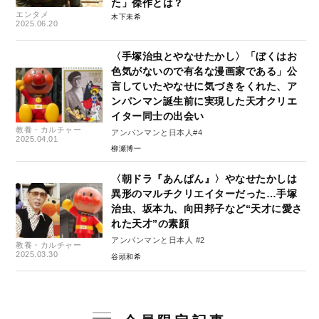
た」傑作とは？
エンタメ
木下未希
2025.06.20
〈手塚治虫とやなせたかし〉「ぼくはお
色気がないので有名な漫画家である」公
言していたやなせに気づきをくれた、ア
ンパンマン誕生前に実現した天才クリエ
イター同士の出会い
教養・カルチャー
アンパンマンと日本人#4
2025.04.01
柳瀬博一
〈朝ドラ『あんぱん』〉やなせたかしは
異形のマルチクリエイターだった…手塚
治虫、坂本九、向田邦子など“天才に愛さ
れた天才”の素顔
アンパンマンと日本人 #2
教養・カルチャー
2025.03.30
谷頭和希