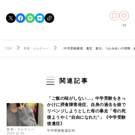
33
TOP
教養・カルチャー
〈中学受験撤退〉暴言、家出、つかみ合いの喧嘩…家
関連記事
「ご飯の味がしない…」中学受験をきっ
かけに摂食障害発症、自身の過去を娘で
リベンジしようとした母の暴走「母の死
後ようやく“自由になれた”」《中学受験
後遺症》
教養・カルチャー
中学受験後遺症#2
2024.11.30