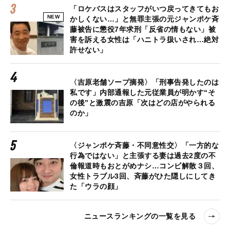
「ロケバスはスタッフがいつ戻ってきてもお
NEW
かしくない…」と無罪主張の元ジャンポケ斉
藤被告に懲役7年求刑「反省の情もない」被
害を訴える女性は「ハニトラ扱いされ…絶対
許せない」
〈吉原老舗ソープ摘発〉「刑事告発したのは
私です」内部通報した元従業員が明かす“そ
の後”と激震の吉原「次はどの店がやられる
のか」
〈ジャンポケ斉藤・不同意性交〉「一方的な
行為ではない」と主張する妻は過去2度の不
倫報道時もおとがめナシ…コンビ解散３回、
女性トラブル3回、斉藤がひた隠しにしてき
た「ウラの顔」
ニュースランキングの一覧を見る