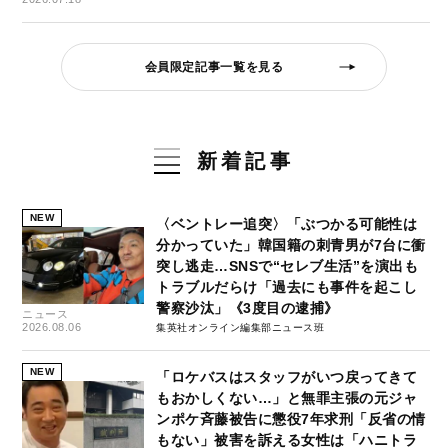
会員限定記事一覧を見る
新着記事
NEW
〈ベントレー追突〉「ぶつかる可能性は
分かっていた」韓国籍の刺青男が7台に衝
突し逃走…SNSで“セレブ生活”を演出も
トラブルだらけ「過去にも事件を起こし
警察沙汰」《3度目の逮捕》
ニュース
2026.08.06
集英社オンライン編集部ニュース班
NEW
「ロケバスはスタッフがいつ戻ってきて
もおかしくない…」と無罪主張の元ジャ
ンポケ斉藤被告に懲役7年求刑「反省の情
もない」被害を訴える女性は「ハニトラ