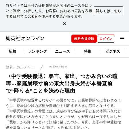
当サイトでは当社の提携先等がお客様のニーズ等につ
いて調査・分析したり、お客様にお勧めの広告を表示
詳しくはこちら
する目的で Cookie を使用する場合があります。
×
無料会員登録
ログイン
新着
ランキング
ニュース
特集
ビジネス
2025.09.21
教養・カルチャー
〈中学受験撤退〉暴言、家出、つかみ合いの喧
嘩…家庭崩壊寸前の東大出身夫婦が本番直前
で“降りる”ことを決めた理由
「中学受験を撤退するなら小５の夏までに」と受験界隈では言われるよ
うに、夏場は受験の継続か撤退かを判断する大きな節目となりうる。
「中学受験撤退」の背景には、成績の伸び悩みや子どもの体調不良など
複数の要因が絡み合うことも多いというが、なぜ彼らは一度走り出した
「受験」から降りるという決断に至ったのか。今回、息子の中学受験撤
退を決断したまりーさん(仮名、女性)に話を聞いた。