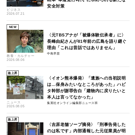
安全対策
ビジネス
2026.07.21
NEW
〈元TBSアナが「被爆体験伝承者」に〉
長峰由紀さんが81年前の広島を語り継ぐ
理由「これは昔話ではありません」
中島早苗
教養・カルチャー
2026.08.06
急上昇
〈イオン熊本爆発〉「遺族への当初説明
は…保身みたいなところがあった」ハビ
タ幹部が謝罪告白「建物内に戻りたいと
本人は言ってなかった」
ニュース
集英社オンライン編集部ニュース班
2026.08.05
急上昇
〈吉原老舗ソープ摘発〉「刑事告発した
のは私です」内部通報した元従業員が明