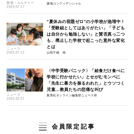
教養・カルチャー
築地コンフィデンシャル
2025.07.17
“夏休みの宿題ゼロ”の小学校が急増中！
「受験組としてはありがたい」「子ども
は自分から勉強しない」と賛否真っ二つ
も、廃止した学校で起こった意外な変化
とは
ニュース
2025.07.12
山田千穂
〈中学受験パニック〉「給食だけ食べに
学校に行かせたい」とせがむモンペに
「先生に暴力を振るわれた」とウソつく
児童…教員たちの悲痛な叫び
ニュース
集英社オンライン編集部ニュース班
2025.02.07
会員限定記事