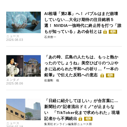
AI相場「第2幕」へ！ バブルはまだ崩壊
していない…大化け期待の注目銘柄５
選！ NVIDIA一強時代に終止符を打つ「誰
もが知っている」あの会社とは
有料
ニュース
石井僚一
2026.08.03
「あの時、広島の人たちは、もっと熱か
ったのでしょうね」美空ひばりのつぶや
きに込められた平和への祈り…『一本の
鉛筆』で伝えた反戦への意志
有料
エンタメ
佐藤剛
2025.08.06
「日経に紹介してほしい」が合言葉に…
新聞社の“記者流出ドミノ”が止まらな
い 「TikToker化まで求められた」現場
記者から不満続出
有料
ニュース
集英社オンライン編集部ニュース班
2026.07.18