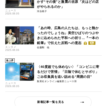
かす“その後”と激震の吉原「次はどの店
がやられるのか」
ニュース
河合桃子
2026.08.05
「あの時、広島の人たちは、もっと熱か
ったのでしょうね」美空ひばりのつぶや
きに込められた平和への祈り…『一本の
鉛筆』で伝えた反戦への意志
有料
エンタメ
佐藤剛
2025.08.06
急上昇
〈40度超でも休めない〉「コンビニに寄
るだけで苦情」「日陰で休むとサボり」
ごみ収集員を追い詰める“周囲の目”
集英社オンライン編集部ニュース班
ニュース
2026.08.05
新着記事一覧を見る