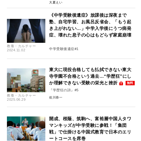
大夏えい
《中学受験後遺症》放課後は深夜まで
塾、自宅学習、お風呂反省会、「もう起
き上がれない…」中学入学後にうつ病発
症、壊れた息子の心はもどらず家庭崩壊
教養・カルチャー
中学受験後遺症#1
2024.11.02
東大に現役合格しても払拭できない東大
寺学園不合格という過去…“学歴狂”にし
か理解できない受験の栄光と挫折
無料
『学歴狂の詩』#5
教養・カルチャー
佐川恭一
2025.06.29
開成、桜蔭、筑駒へ、富裕層中国人タワ
マンキッズが中学受験に参戦！「集団
戦」で仕掛ける中国式教育で日本のエリ
ートコースを席巻