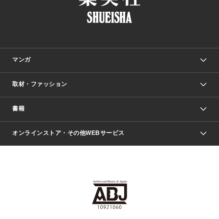
マンガ
取材・ファッション
少年マンガ
週刊少年ジャンプ
書籍
ファッション・美容
青年マンガ
ジャンプSQ.
Seventeen
週刊ヤングジャンプ
オンラインストア・その他WEBサービス
文芸・文庫・総合
芸能・情報・スポーツ
少女マンガ
Vジャンプ
non-no Web
ヤングジャンプ定期購読デジタル
すばる
Myojo
オンラインストア
りぼん
学芸・ノンフィクション・新書
最強ジャンプ
女性マンガ
@BAILA
ヤンジャン＋
小説すばる
週プレNEWS
マーガレット
集英社OTOコンテンツ
集英社 学芸編集部
少年ジャンプ＋
その他WEBサービス
クッキー
ライトノベル・ノベライズ
MAQUIA ONLINE
となりのヤングジャンプ
集英社 文芸ステーション
週プレ グラジャパ！
別冊マーガレット
SHUEISHA MANGA-ART HERITAGE
集英社 ビジネス書
ゼブラック
ココハナ
SHUEISHA ADNAVI
SPUR.JP
集英社Webマガジン Cobalt
グランドジャンプ
web 集英社文庫
キッズ
web Sportiva
マンガMee
ジャンプキャラクターズストア