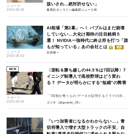
扱いされ…絶対許せない」
ニュース
2026.08.06
集英社オンライン編集部ニュース班
AI相場「第2幕」へ！ バブルはまだ崩壊
していない…大化け期待の注目銘柄５
選！ NVIDIA一強時代に終止符を打つ「誰
もが知っている」あの会社とは
有料
ニュース
石井僚一
2026.08.03
NEW
〈逆転＆勝ち越しの44.5％は7回以降〉7
イニング制導入で高校野球はどう変わ
る？ データが明らかにする“短縮”の弊害
「7回制が奪うもの-データが証明するドラマの消
スポーツ
失-」
2026.08.06
ゴジキ（@godziki_55）
「いつ加害者になるかわからない…」青
切符導入で増す大型トラックの不安、自
転車“車道走行時代”に求められる新たな