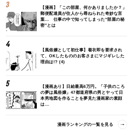
【漫画】「この部屋、何かありましたか？」
郵便配達員が住人から尋ねられた奇妙な言
葉… 仕事の中で知ってしまった“部屋の秘
密”とは
【風俗嬢として初仕事】着衣即を要求され
て、OKしたもののお客さまにマジギレした
理由は!? (4)
【漫画あり】日給最高6万円。「子供のころ
の夢は風俗嬢」47都道府県の男とヤって日
本男地図を作ることを夢見た漫画家の素顔
は…
漫画ランキングの一覧を見る