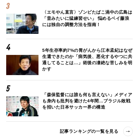
〈エモやん直言〉ゾンビたばこ渦中の広島は
「昔みたいに猛練習せい」 悩めるベイ藤浪
には独自の調整方法を指南！
5年生存率約7%の胃がんから江本孟紀はなぜ
生還できたのか「病気後、悪化するやつに共
通してることは…」術後の凄絶な苦しみを明
かす
「森保監督には誰も何も言えない」メディア
も身内も批判を避けた4年間…ブラジル敗戦
を招いた日本サッカー界の構造
記事ランキングの一覧を見る