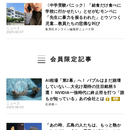
〈中学受験パニック〉「給食だけ食べに
学校に行かせたい」とせがむモンペに
「先生に暴力を振るわれた」とウソつく
児童…教員たちの悲痛な叫び
ニュース
集英社オンライン編集部ニュース班
2025.02.07
会員限定記事
AI相場「第2幕」へ！ バブルはまだ崩壊
していない…大化け期待の注目銘柄５
選！ NVIDIA一強時代に終止符を打つ「誰
もが知っている」あの会社とは
有料
ニュース
石井僚一
2026.08.03
「あの時、広島の人たちは、もっと熱か