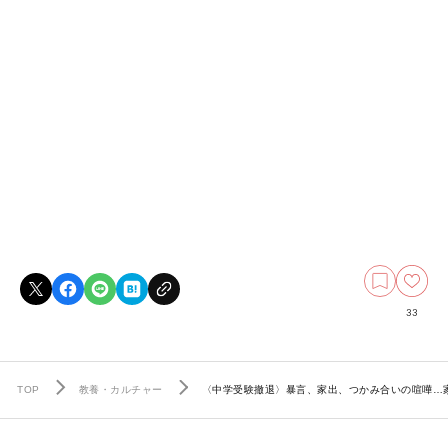
33
TOP
教養・カルチャー
〈中学受験撤退〉暴言、家出、つかみ合いの喧嘩…家