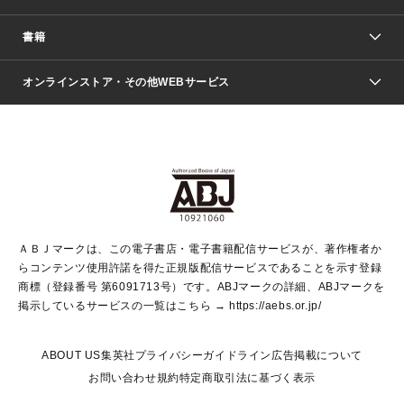
週刊少年ジャンプ
書籍
ファッション・美容
青年マンガ
ジャンプSQ.
Seventeen
週刊ヤングジャンプ
オンラインストア・その他WEBサービス
文芸・文庫・総合
芸能・情報・スポーツ
少女マンガ
Vジャンプ
non-no Web
ヤングジャンプ定期購読デジタル
すばる
Myojo
オンラインストア
りぼん
学芸・ノンフィクション・新書
最強ジャンプ
女性マンガ
@BAILA
ヤンジャン＋
小説すばる
週プレNEWS
マーガレット
集英社OTOコンテンツ
集英社 学芸編集部
少年ジャンプ＋
その他WEBサービス
クッキー
ライトノベル・ノベライズ
MAQUIA ONLINE
となりのヤングジャンプ
集英社 文芸ステーション
週プレ グラジャパ！
別冊マーガレット
SHUEISHA MANGA-ART HERITAGE
集英社 ビジネス書
ゼブラック
ココハナ
SHUEISHA ADNAVI
SPUR.JP
集英社Webマガジン Cobalt
グランドジャンプ
web 集英社文庫
キッズ
web Sportiva
マンガMee
ジャンプキャラクターズストア
集英社新書
ジャンプルーキー！
月刊オフィスユー
ＡＢＪマークは、この電子書店・電子書籍配信サービスが、著作権者か
EDITOR'S LAB
LEE
集英社オレンジ文庫
ウルトラジャンプ
青春と読書
パラスポ＋！
らコンテンツ使用許諾を得た正規版配信サービスであることを示す登録
集英社みらい文庫
リマコミ＋
HAPPY PLUS STORE
集英社新書プラス
ジャンプTOON
商標（登録番号 第6091713号）です。ABJマークの詳細、ABJマークを
Marisol
シフォン文庫
アジア人物史
S-KIDS.LAND
マンガMeets
掲示しているサービスの一覧はこちら →
https://aebs.or.jp/
shueisha vox
よみタイ
S-MANGA
Web éclat
ダッシュエックス文庫
LEEマルシェ
kotoba
集英社ジャンプリミックス
ABOUT US
集英社プライバシーガイドライン
広告掲載について
T JAPAN:The New York Times Style Magazine
JUMP j BOOKS
お問い合わせ
規約
特定商取引法に基づく表示
SHOP Marisol
e!集英社
集英社コミック文庫
集英社女性誌ポータル