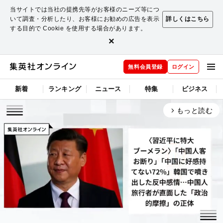
当サイトでは当社の提携先等がお客様のニーズ等につ
いて調査・分析したり、お客様にお勧めの広告を表示
詳しくはこちら
する目的で Cookie を使用する場合があります。
×
無料会員登録
ログイン
新着
ランキング
ニュース
特集
ビジネス
もっと読む
arrow_forward_ios