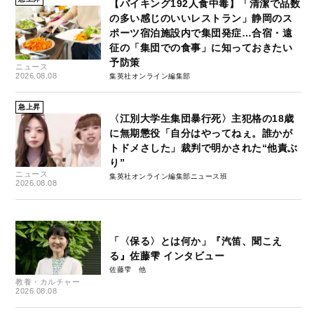
【バイキング192人食中毒】「清潔で品数
の多い感じのいいレストラン」静岡のス
ポーツ宿泊施設内で集団発症…合宿・遠
征の「集団での食事」に知っておきたい
予防策
ニュース
2026.08.08
集英社オンライン編集部
急上昇
〈江別大学生集団暴行死〉主犯格の18歳
に無期懲役「自分はやってねぇ。誰かが
トドメさした」裁判で明かされた“他責ぶ
り”
ニュース
集英社オンライン編集部ニュース班
2026.08.08
「〈保る〉とは何か」『汽笛、聞こえ
る』佐藤雫 インタビュー
佐藤雫
教養・カルチャー
2026.08.08