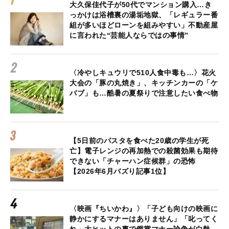
大久保佳代子が50代でマンション購入…き
っかけは浴槽裏の湯垢地獄、「レギュラー番
組が多いほどローンを組みやすい」不動産屋
に言われた“芸能人ならではの事情”
〈冷やしキュウリで510人食中毒も…〉花火
大会の「豚の丸焼き」、キッチンカーの「ケ
バブ」も…酷暑の夏祭りで注意したい食べ物
【5日前のパスタを食べた20歳の学生が死
亡】電子レンジの再加熱での殺菌効果も期待
できない「チャーハン症候群」の恐怖
【2026年6月バズり記事1位】
〈映画『ちいかわ』〉「子ども向けの映画に
静かにするマナーはありません」「叱ってく