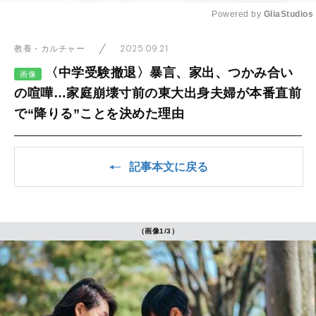
Powered by 
GliaStudios
Mute
2025.09.21
教養・カルチャー
〈中学受験撤退〉暴言、家出、つかみ合い
画像
の喧嘩…家庭崩壊寸前の東大出身夫婦が本番直前
で“降りる”ことを決めた理由
記事本文に戻る
（画像1/3）