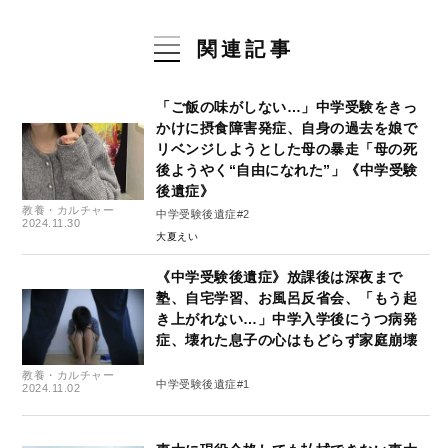
関連記事
「ご飯の味がしない…」中学受験をきっ
かけに摂食障害発症、自身の過去を娘で
リベンジしようとした母の暴走「母の死
後ようやく“自由になれた”」《中学受験
後遺症》
教養・カルチャー
中学受験後遺症#2
2024.11.30
大夏えい
《中学受験後遺症》放課後は深夜まで
塾、自宅学習、お風呂反省会、「もう起
き上がれない…」中学入学後にうつ病発
症、壊れた息子の心はもどらず家庭崩壊
教養・カルチャー
中学受験後遺症#1
2024.11.02