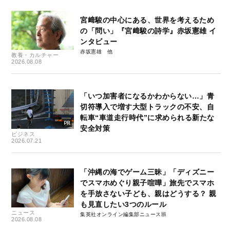
宮﨑駿の中心にある、世界を考えるため
の「問い」『宮﨑駿の詩学』赤坂憲雄 イ
ンタビュー
赤坂憲雄
教養・カルチャー
2026.08.08
「いつ加害者になるかわからない…」青
切符導入で増す大型トラックの不安、自
転車“車道走行時代”に求められる新たな
安全対策
ビジネス
2026.07.21
「沖縄の海でゲーム三昧」「ディズニー
でスマホめぐり親子喧嘩」旅先でスマホ
を手放さない子ども、親はどうする？ 親
も見直したい3つのルール
ニュース
集英社オンライン編集部ニュース班
2026.08.08