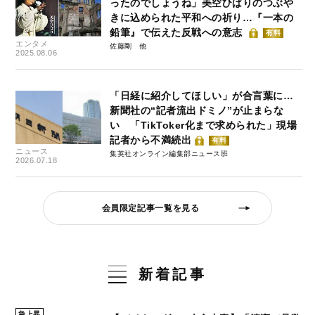
ったのでしょうね」美空ひばりのつぶや
きに込められた平和への祈り…『一本の
鉛筆』で伝えた反戦への意志
有料
エンタメ
佐藤剛
2025.08.06
「日経に紹介してほしい」が合言葉に…
新聞社の“記者流出ドミノ”が止まらな
い 「TikToker化まで求められた」現場
記者から不満続出
有料
ニュース
集英社オンライン編集部ニュース班
2026.07.18
会員限定記事一覧を見る
新着記事
急上昇