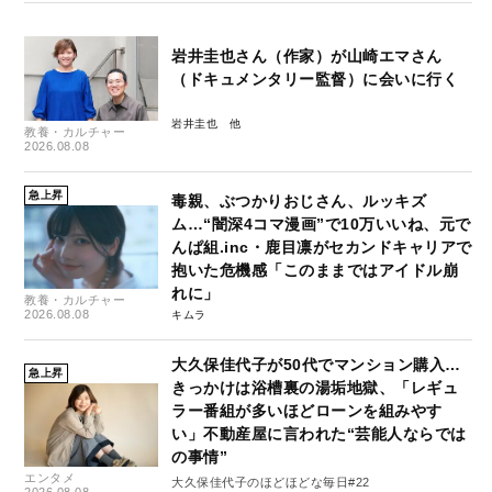
岩井圭也さん（作家）が山崎エマさん
（ドキュメンタリー監督）に会いに行く
岩井圭也
教養・カルチャー
2026.08.08
急上昇
毒親、ぶつかりおじさん、ルッキズ
ム…“闇深4コマ漫画”で10万いいね、元で
んぱ組.inc・鹿目凛がセカンドキャリアで
抱いた危機感「このままではアイドル崩
れに」
教養・カルチャー
2026.08.08
キムラ
大久保佳代子が50代でマンション購入…
急上昇
きっかけは浴槽裏の湯垢地獄、「レギュ
ラー番組が多いほどローンを組みやす
い」不動産屋に言われた“芸能人ならでは
の事情”
エンタメ
大久保佳代子のほどほどな毎日#22