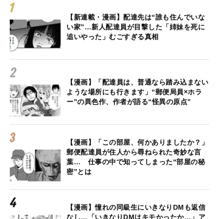
【新連載・漫画】配達先は“誰も住んでいな
い家”…新人配達員が目撃した「姉妹を死に
追いやった」むごすぎる真相
【漫画】「配達員は、普通なら踏み込まない
ような場所にも行きます」“郵便局員×ホラ
ー”の異色作、作者が語る“怪異の原点”
【漫画】「この部屋、何かありましたか？」
郵便配達員が住人から尋ねられた奇妙な言
葉… 仕事の中で知ってしまった“部屋の秘
密”とは
【漫画】憧れの同級生にいきなりDMも返信
なし…「いきなりDMはキモかったか…」ア