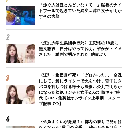
「泳ぐ人はほとんどいなくて…」猛暑のナイ
トプールで起きていた異変…港区女子が明か
すその実態
〈江別大学生集団暴行死〉主犯格の18歳に
無期懲役「自分はやってねぇ。誰かがトドメ
さした」裁判で明かされた“他責ぶり”
〈江別・集団暴行死〉「グロかった…」全裸
にして、髪にライターで火をつけ、背中にタ
バコを押しつける様子も撮影…公判で明らか
になった壮絶リンチと女子2人の“陰キャ”時
代【2026 集英社オンライン上半期 スクー
プ記事 7位】
〈金魚すくいが激減？〉都内の祭りで見かけ
なくなった“縁日の定番”…残った金魚は店じ