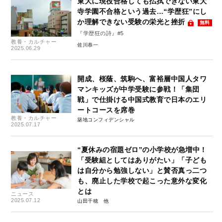
東大に現役合格しても払拭できない東大
寺学園不合格という過去…“学歴狂”にし
か理解できない受験の栄光と挫折
無料
『学歴狂の詩』#5
教養・カルチャー
佐川恭一
2025.06.29
開成、桜蔭、筑駒へ、富裕層中国人タワ
マンキッズが中学受験に参戦！「集団
戦」で仕掛ける中国式教育で日本のエリ
ートコースを席巻
教養・カルチャー
築地コンフィデンシャル
2025.07.17
“夏休みの宿題ゼロ”の小学校が急増中！
「受験組としてはありがたい」「子ども
は自分から勉強しない」と賛否真っ二つ
も、廃止した学校で起こった意外な変化
とは
ニュース
2025.07.12
山田千穂