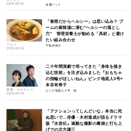
2026.08.09
金属バット
「春雨だからヘルシー」は思い込み？ ブ
ームの麻辣湯に潜む“ヘルシーの落とし
穴” 管理栄養士が勧める「具材」と避け
たい組み合わせ
グルメ
千駄木雄大
2026.08.09
二十年間演劇で培ってきた「身体を描き
込む技術」を注ぎ込みました『おもちゃ
の指輪がほしいねん』ピンク地底人3号×
本谷有希子
教養・カルチャー
ピンク地底人３号
2026.08.09
「アクションってしんどいな」本当に死
ぬ思いで…俳優・木村達成が語るドラマ
版『水滸伝』過酷な撮影の裏側と打ち上
げでの北方謙三