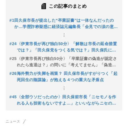
この記事のまとめ
#1
田久保市長が提出した“卒業証書”は一体なんだったの
か…学歴詐称疑惑に経済誌元編集長「会見での涙の意味
が私には全くわからなかった」
#24
〈伊東市長が再び独白50分〉「解散は市長の延命措置
では？」「田久保党をつくる気では？」田久保氏に市
議会解散の真意を直撃「私が一歩進めた改革をなかっ
#25
〈伊東市長再び独白50分〉「卒業証書の偽造が認定さ
たことにしたい力が…」
れたら進退は？」の問いに「考えてません」「偽造の
シナリオは持ち合わせていません！」断固辞めない田
#26
海外勢力が失脚を画策？ 田久保市長がすがりつく「起
久保市長「SNSは全部見てます」
死回生の陰謀論」が抱える４つの重大な矛盾点
#45
〈全部ウソだったのか〉田久保前市長「ニセモノを作
れる人も技術もないですよ…」といいながらニセの卒
業証書を自作か、記者に語っていた虚偽の全貌
ニュース