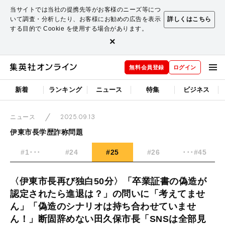
当サイトでは当社の提携先等がお客様のニーズ等につ
いて調査・分析したり、お客様にお勧めの広告を表示
詳しくはこちら
する目的で Cookie を使用する場合があります。
×
無料会員登録
ログイン
新着
ランキング
ニュース
特集
ビジネス
2025.09.13
ニュース
伊東市長学歴詐称問題
#1･･･
#24
#25
#26
･･･#45
〈伊東市長再び独白50分〉「卒業証書の偽造が
認定されたら進退は？」の問いに「考えてませ
ん」「偽造のシナリオは持ち合わせていませ
ん！」断固辞めない田久保市長「SNSは全部見