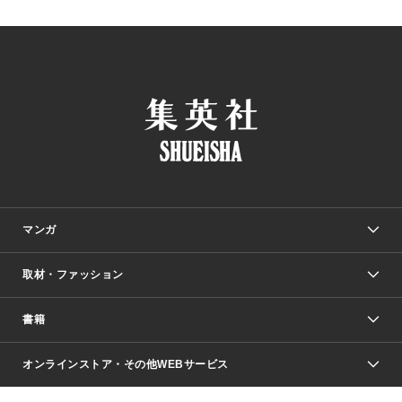
マンガ
取材・ファッション
少年マンガ
週刊少年ジャンプ
書籍
ファッション・美容
青年マンガ
ジャンプSQ.
Seventeen
週刊ヤングジャンプ
オンラインストア・その他WEBサービス
文芸・文庫・総合
芸能・情報・スポーツ
少女マンガ
Vジャンプ
non-no Web
ヤングジャンプ定期購読デジタル