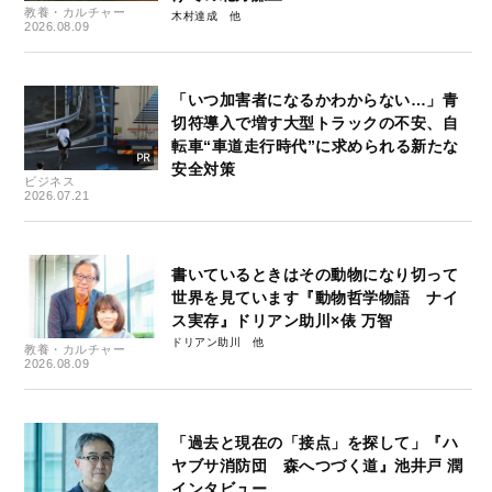
教養・カルチャー
木村達成
2026.08.09
「いつ加害者になるかわからない…」青
切符導入で増す大型トラックの不安、自
転車“車道走行時代”に求められる新たな
安全対策
ビジネス
2026.07.21
書いているときはその動物になり切って
世界を見ています『動物哲学物語 ナイ
ス実存』ドリアン助川×俵 万智
ドリアン助川
教養・カルチャー
2026.08.09
「過去と現在の「接点」を探して」『ハ
ヤブサ消防団 森へつづく道』池井戸 潤
インタビュー