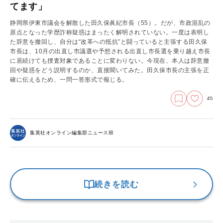
てます」
静岡県伊東市議会を解散した田久保眞紀市長（55）。だが、市政混乱の
原点となった学歴詐称疑惑はまったく解明されていない。一度は表明し
た辞意を撤回し、自分は“改革への抵抗”と闘っていると主張する田久保
市長は、10月の出直し市議選や予想される出直し市長選を乗り越え市長
に居続けても捜査対象であることに変わりない。今現在、本人は辞意撤
回や疑惑をどう説明するのか、直接聞いてみた。田久保市長の主張を正
確に伝えるため、一問一答形式で報じる。
45
集英社オンライン編集部ニュース班
続きを読む