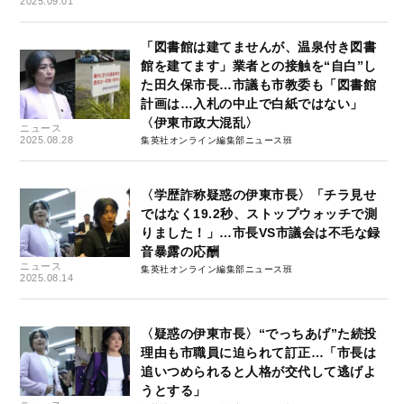
2025.09.01
「図書館は建てませんが、温泉付き図書
館を建てます」業者との接触を“自白”し
た田久保市長…市議も市教委も「図書館
計画は…入札の中止で白紙ではない」
〈伊東市政大混乱〉
ニュース
2025.08.28
集英社オンライン編集部ニュース班
〈学歴詐称疑惑の伊東市長〉「チラ見せ
ではなく19.2秒、ストップウォッチで測
りました！」…市長VS市議会は不毛な録
音暴露の応酬
ニュース
集英社オンライン編集部ニュース班
2025.08.14
〈疑惑の伊東市長〉“でっちあげ”た続投
理由も市職員に迫られて訂正…「市長は
追いつめられると人格が交代して逃げよ
うとする」