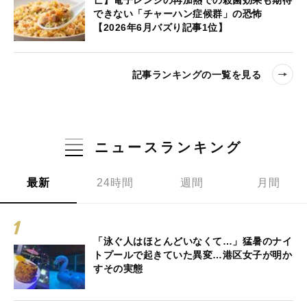
亡】電子レンジの再加熱での殺菌効果も期待
できない「チャーハン症候群」の恐怖
【2026年6月バズり記事1位】
記事ランキングの一覧を見る
ニュースランキング
最新
24時間
週間
月間
「泳ぐ人はほとんどいなくて…」猛暑のナイ
トプールで起きていた異変…港区女子が明か
すその実態