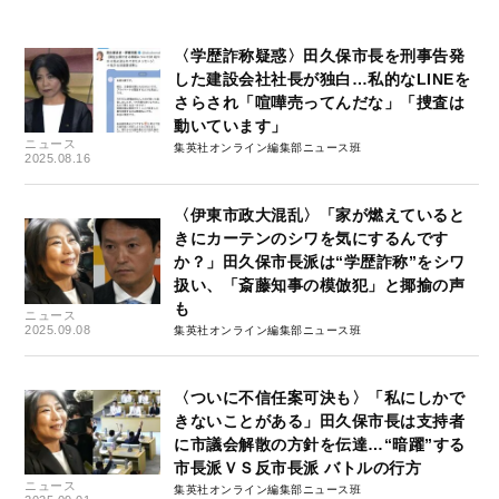
〈学歴詐称疑惑〉田久保市長を刑事告発
した建設会社社長が独白…私的なLINEを
さらされ「喧嘩売ってんだな」「捜査は
動いています」
ニュース
集英社オンライン編集部ニュース班
2025.08.16
〈伊東市政大混乱〉「家が燃えていると
きにカーテンのシワを気にするんです
か？」田久保市長派は“学歴詐称”をシワ
扱い、「斎藤知事の模倣犯」と揶揄の声
も
ニュース
2025.09.08
集英社オンライン編集部ニュース班
〈ついに不信任案可決も〉「私にしかで
きないことがある」田久保市長は支持者
に市議会解散の方針を伝達…“暗躍”する
市長派ＶＳ反市長派 バトルの行方
ニュース
集英社オンライン編集部ニュース班