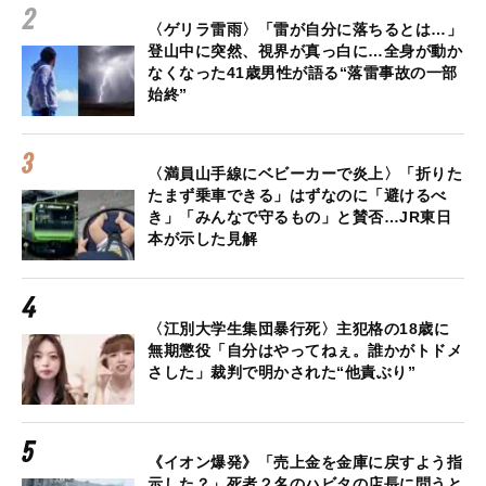
〈ゲリラ雷雨〉「雷が自分に落ちるとは…」
登山中に突然、視界が真っ白に…全身が動か
なくなった41歳男性が語る“落雷事故の一部
始終”
〈満員山手線にベビーカーで炎上〉「折りた
たまず乗車できる」はずなのに「避けるべ
き」「みんなで守るもの」と賛否…JR東日
本が示した見解
〈江別大学生集団暴行死〉主犯格の18歳に
無期懲役「自分はやってねぇ。誰かがトドメ
さした」裁判で明かされた“他責ぶり”
《イオン爆発》「売上金を金庫に戻すよう指
示した？」死者２名のハビタの店長に問うと