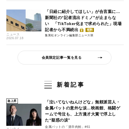
「日経に紹介してほしい」が合言葉に…
新聞社の“記者流出ドミノ”が止まらな
い 「TikToker化まで求められた」現場
記者から不満続出
有料
ニュース
集英社オンライン編集部ニュース班
2026.07.18
会員限定記事一覧を見る
新着記事
急上昇
「泣いてないねんけどな」無頼派芸人・
金属バットの意外な涙…映画館、格闘ゲ
ームで号泣も、上方漫才大賞で浮上し
た“疑惑の涙”
金属バットの「酒辛肉鮪」#61
エンタメ