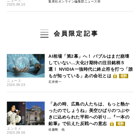
ニュース
集英社オンライン編集部ニュース班
2025.08.10
会員限定記事
AI相場「第2幕」へ！ バブルはまだ崩壊
していない…大化け期待の注目銘柄５
選！ NVIDIA一強時代に終止符を打つ「誰
もが知っている」あの会社とは
有料
ニュース
石井僚一
2026.08.03
「あの時、広島の人たちは、もっと熱か
ったのでしょうね」美空ひばりのつぶや
きに込められた平和への祈り…『一本の
鉛筆』で伝えた反戦への意志
有料
エンタメ
佐藤剛
2025.08.06