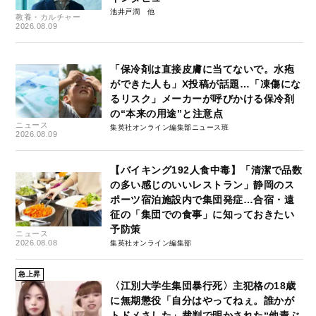
池井戸潤
教養・カルチャー
2026.08.09
「保冷剤は直接皮膚に当てないで。水疱
ができた人も」X投稿が話題…「凍傷にな
るリスク」メーカーが呼びかける保冷剤
の“本来の用途”と注意点
ニュース
集英社オンライン編集部ニュース班
2026.08.09
【バイキング192人食中毒】「清潔で品数
の多い感じのいいレストラン」静岡のス
ポーツ宿泊施設内で集団発症…合宿・遠
征の「集団での食事」に知っておきたい
予防策
ニュース
2026.08.08
集英社オンライン編集部
急上昇
〈江別大学生集団暴行死〉主犯格の18歳
に無期懲役「自分はやってねぇ。誰かが
トドメさした」裁判で明かされた“他責ぶ