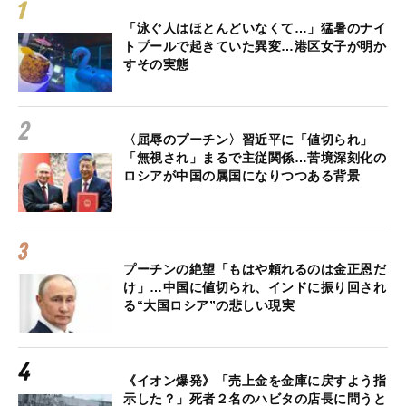
「泳ぐ人はほとんどいなくて…」猛暑のナイ
トプールで起きていた異変…港区女子が明か
すその実態
〈屈辱のプーチン〉習近平に「値切られ」
「無視され」まるで主従関係…苦境深刻化の
ロシアが中国の属国になりつつある背景
プーチンの絶望「もはや頼れるのは金正恩だ
け」…中国に値切られ、インドに振り回され
る“大国ロシア”の悲しい現実
《イオン爆発》「売上金を金庫に戻すよう指
示した？」死者２名のハビタの店長に問うと