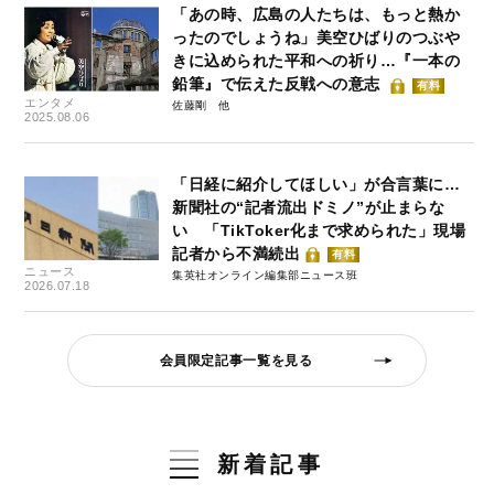
「あの時、広島の人たちは、もっと熱か
ったのでしょうね」美空ひばりのつぶや
きに込められた平和への祈り…『一本の
鉛筆』で伝えた反戦への意志
有料
エンタメ
佐藤剛
2025.08.06
「日経に紹介してほしい」が合言葉に…
新聞社の“記者流出ドミノ”が止まらな
い 「TikToker化まで求められた」現場
記者から不満続出
有料
ニュース
集英社オンライン編集部ニュース班
2026.07.18
会員限定記事一覧を見る
新着記事