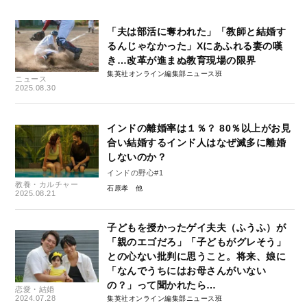
「夫は部活に奪われた」「教師と結婚す
るんじゃなかった」Xにあふれる妻の嘆
き…改革が進まぬ教育現場の限界
集英社オンライン編集部ニュース班
ニュース
2025.08.30
インドの離婚率は１％？ 80％以上がお見
合い結婚するインド人はなぜ滅多に離婚
しないのか？
インドの野心#1
教養・カルチャー
石原孝
2025.08.21
子どもを授かったゲイ夫夫（ふうふ）が
「親のエゴだろ」「子どもがグレそう」
との心ない批判に思うこと。将来、娘に
「なんでうちにはお母さんがいない
の？」って聞かれたら…
恋愛・結婚
2024.07.28
集英社オンライン編集部ニュース班