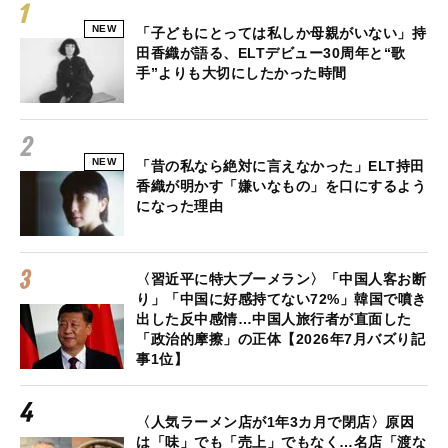
NEW
「子どもにとっては私しか母親がいない」持
田香織が語る、ELTデビュー30周年と“歌
手”よりも大切にしたかった時間
NEW
「昔の私なら絶対に言えなかった」ELT持田
香織が明かす「嫌いなもの」を口にするよう
になった理由
〈習近平に特大ブーメラン〉「中国人客お断
り」「中国に好感持てない72%」韓国で噴き
出した反中感情…中国人旅行者が直面した
「政治的摩擦」の正体【2026年7月バズり記
事1位】
〈人気ラーメン店が1年3カ月で閉店〉原因
は「味」でも「売上」でもなく…名店「渡な