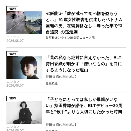
NEW
≪飯能≫「腹が減って食べ物を盗もう
と…」91歳女性殺害を供述したベトナム
国籍の男、在留資格なし…奪った車で“3
台追突”の逃走劇
ニュース
集英社オンライン編集部ニュース班
2026.08.07
NEW
「昔の私なら絶対に言えなかった」ELT
持田香織が明かす「嫌いなもの」を口に
するようになった理由
持田香織の現在地#2
エンタメ
黒島暁生
2026.08.07
NEW
「子どもにとっては私しか母親がいな
い」持田香織が語る、ELTデビュー30周
年と“歌手”よりも大切にしたかった時間
持田香織の現在地#1
エンタメ
2026.08.07