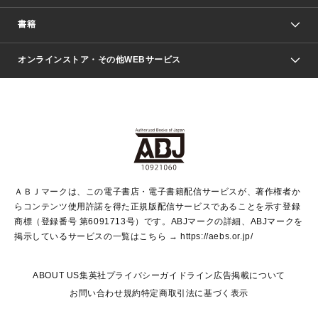
週刊少年ジャンプ
書籍
ファッション・美容
青年マンガ
ジャンプSQ.
Seventeen
週刊ヤングジャンプ
オンラインストア・その他WEBサービス
文芸・文庫・総合
芸能・情報・スポーツ
少女マンガ
Vジャンプ
non-no Web
ヤングジャンプ定期購読デジタル
すばる
Myojo
オンラインストア
りぼん
学芸・ノンフィクション・新書
最強ジャンプ
女性マンガ
@BAILA
ヤンジャン＋
小説すばる
週プレNEWS
マーガレット
集英社OTOコンテンツ
集英社 学芸編集部
少年ジャンプ＋
その他WEBサービス
クッキー
ライトノベル・ノベライズ
MAQUIA ONLINE
となりのヤングジャンプ
集英社 文芸ステーション
週プレ グラジャパ！
別冊マーガレット
SHUEISHA MANGA-ART HERITAGE
集英社 ビジネス書
ゼブラック
ココハナ
SHUEISHA ADNAVI
SPUR.JP
集英社Webマガジン Cobalt
グランドジャンプ
web 集英社文庫
キッズ
web Sportiva
マンガMee
ジャンプキャラクターズストア
集英社新書
ジャンプルーキー！
月刊オフィスユー
ＡＢＪマークは、この電子書店・電子書籍配信サービスが、著作権者か
EDITOR'S LAB
LEE
集英社オレンジ文庫
ウルトラジャンプ
青春と読書
パラスポ＋！
らコンテンツ使用許諾を得た正規版配信サービスであることを示す登録
集英社みらい文庫
リマコミ＋
HAPPY PLUS STORE
集英社新書プラス
ジャンプTOON
商標（登録番号 第6091713号）です。ABJマークの詳細、ABJマークを
Marisol
シフォン文庫
アジア人物史
S-KIDS.LAND
マンガMeets
掲示しているサービスの一覧はこちら →
https://aebs.or.jp/
shueisha vox
よみタイ
S-MANGA
Web éclat
ダッシュエックス文庫
LEEマルシェ
kotoba
集英社ジャンプリミックス
ABOUT US
集英社プライバシーガイドライン
広告掲載について
T JAPAN:The New York Times Style Magazine
JUMP j BOOKS
お問い合わせ
規約
特定商取引法に基づく表示
SHOP Marisol
e!集英社
集英社コミック文庫
集英社女性誌ポータル