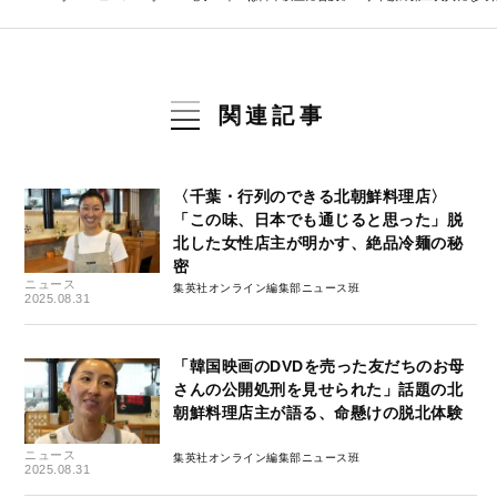
関連記事
〈千葉・行列のできる北朝鮮料理店〉
「この味、日本でも通じると思った」脱
北した女性店主が明かす、絶品冷麺の秘
密
ニュース
集英社オンライン編集部ニュース班
2025.08.31
「韓国映画のDVDを売った友だちのお母
さんの公開処刑を見せられた」話題の北
朝鮮料理店主が語る、命懸けの脱北体験
ニュース
集英社オンライン編集部ニュース班
2025.08.31