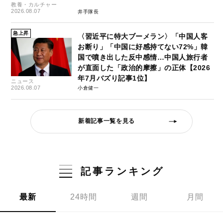
教養・カルチャー
2026.08.07
井手隊長
急上昇
〈習近平に特大ブーメラン〉「中国人客
お断り」「中国に好感持てない72%」韓
国で噴き出した反中感情…中国人旅行者
が直面した「政治的摩擦」の正体【2026
年7月バズり記事1位】
ニュース
2026.08.07
小倉健一
新着記事一覧を見る
記事ランキング
最新
24時間
週間
月間