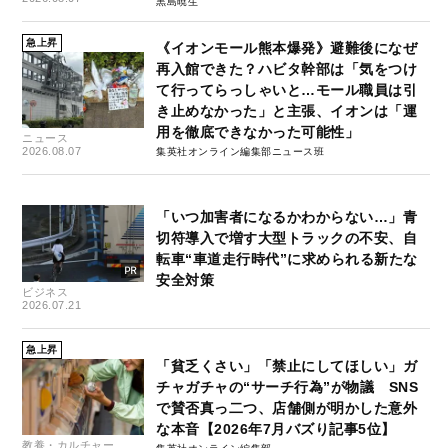
黒島暁生
急上昇
《イオンモール熊本爆発》避難後になぜ
再入館できた？ハビタ幹部は「気をつけ
て行ってらっしゃいと…モール職員は引
き止めなかった」と主張、イオンは「運
用を徹底できなかった可能性」
ニュース
2026.08.07
集英社オンライン編集部ニュース班
「いつ加害者になるかわからない…」青
切符導入で増す大型トラックの不安、自
転車“車道走行時代”に求められる新たな
安全対策
ビジネス
2026.07.21
急上昇
「貧乏くさい」「禁止にしてほしい」ガ
チャガチャの“サーチ行為”が物議 SNS
で賛否真っ二つ、店舗側が明かした意外
な本音【2026年7月バズり記事5位】
教養・カルチャー