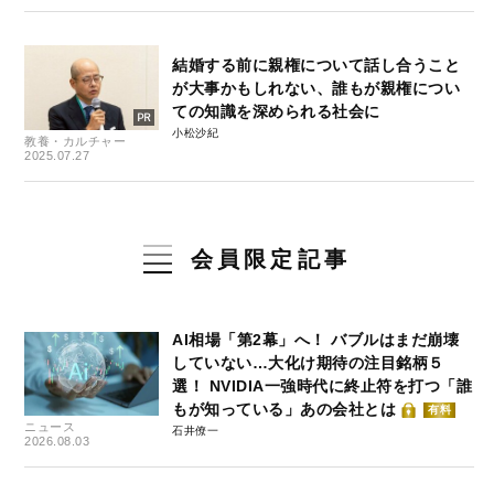
結婚する前に親権について話し合うこと
が大事かもしれない、誰もが親権につい
ての知識を深められる社会に
小松沙紀
教養・カルチャー
2025.07.27
会員限定記事
AI相場「第2幕」へ！ バブルはまだ崩壊
していない…大化け期待の注目銘柄５
選！ NVIDIA一強時代に終止符を打つ「誰
もが知っている」あの会社とは
有料
ニュース
石井僚一
2026.08.03