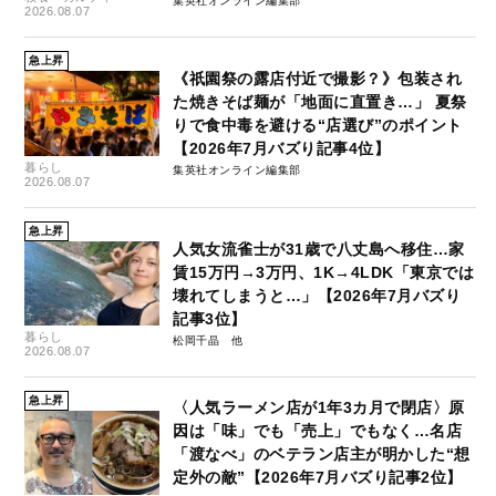
集英社オンライン編集部
2026.08.07
急上昇
《祇園祭の露店付近で撮影？》包装され
た焼きそば麺が「地面に直置き…」 夏祭
りで食中毒を避ける“店選び”のポイント
【2026年7月バズり記事4位】
暮らし
集英社オンライン編集部
2026.08.07
急上昇
人気女流雀士が31歳で八丈島へ移住…家
賃15万円→3万円、1K→4LDK「東京では
壊れてしまうと…」【2026年7月バズり
記事3位】
暮らし
松岡千晶
2026.08.07
急上昇
〈人気ラーメン店が1年3カ月で閉店〉原
因は「味」でも「売上」でもなく…名店
「渡なべ」のベテラン店主が明かした“想
定外の敵”【2026年7月バズり記事2位】