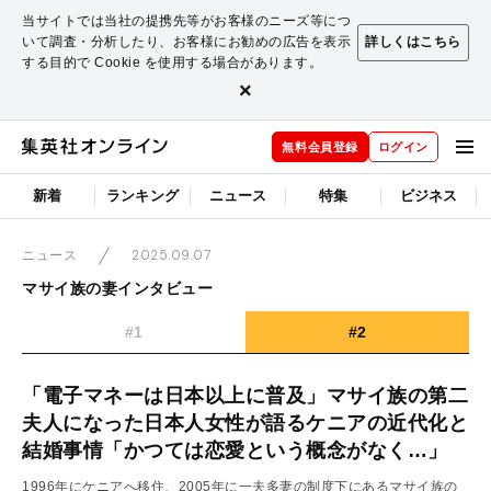
当サイトでは当社の提携先等がお客様のニーズ等につ
いて調査・分析したり、お客様にお勧めの広告を表示
詳しくはこちら
する目的で Cookie を使用する場合があります。
×
無料会員登録
ログイン
新着
ランキング
ニュース
特集
ビジネス
2025.09.07
ニュース
マサイ族の妻インタビュー
#1
#2
「電子マネーは日本以上に普及」マサイ族の第二
夫人になった日本人女性が語るケニアの近代化と
結婚事情「かつては恋愛という概念がなく…」
1996年にケニアへ移住、2005年に一夫多妻の制度下にあるマサイ族の