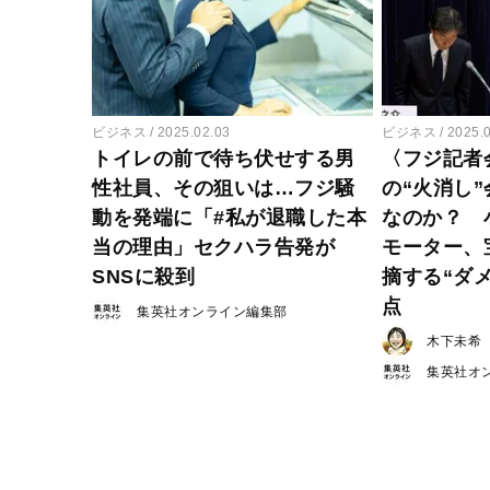
ビジネス
2025.02.03
ビジネス
2025.
トイレの前で待ち伏せする男
〈フジ記者
性社員、その狙いは…フジ騒
の“火消し
動を発端に「#私が退職した本
なのか？ 
当の理由」セクハラ告発が
モーター、
SNSに殺到
摘する“ダ
点
集英社オンライン編集部
木下未希
集英社オ