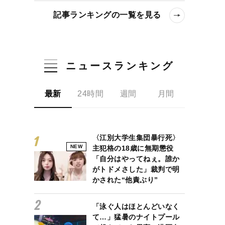
記事ランキングの一覧を見る
ニュースランキング
と距離を置くために金属バットが実践する2つの方法
最新
24時間
週間
月間
〈江別大学生集団暴行死〉
NEW
主犯格の18歳に無期懲役
「自分はやってねぇ。誰か
がトドメさした」裁判で明
かされた“他責ぶり”
「泳ぐ人はほとんどいなく
て…」猛暑のナイトプール