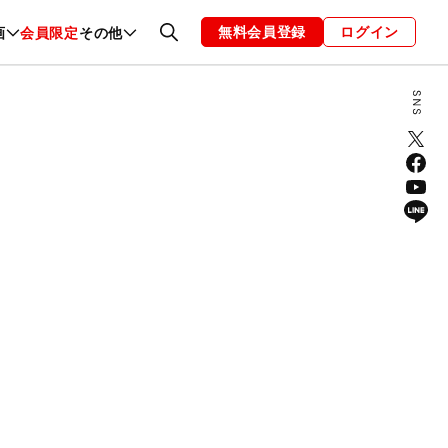
無料会員登録
ログイン
画
会員限定
その他
ファッション
恋愛・結婚
編集部
お知らせ