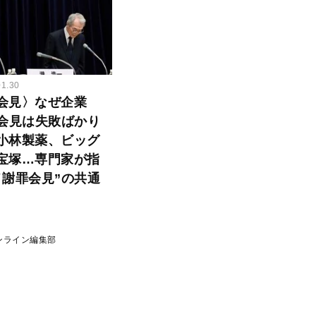
01.30
会見〉なぜ企業
”会見は失敗ばかり
小林製薬、ビッグ
宝塚…専門家が指
メ謝罪会見”の共通
ンライン編集部