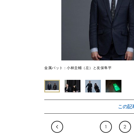
金属バット：小林圭輔（左）と友保隼平
この記
1
2