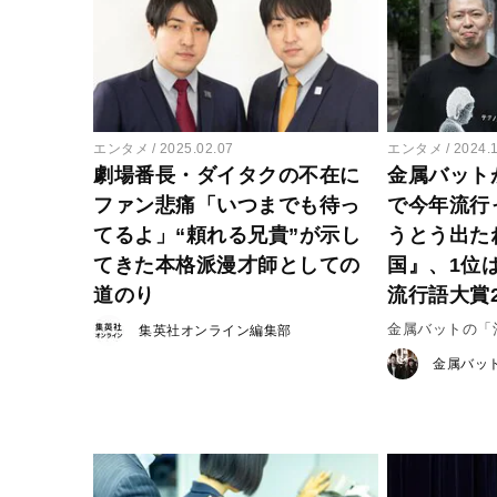
エンタメ
2025.02.07
エンタメ
2024.
劇場番長・ダイタクの不在に
金属バット
ファン悲痛「いつまでも待っ
で今年流行
てるよ」“頼れる兄貴”が示し
うとう出た
てきた本格派漫才師としての
国』、1位
道のり
流行語大賞2
金属バットの「酒
集英社オンライン編集部
金属バッ