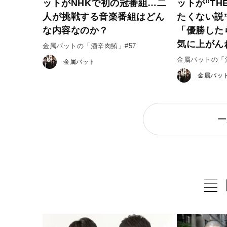
ットがNHKで初の冠番組…二
ットが“TH
人が挑戦する音楽番組はどん
たくない説
な内容なのか？
「優勝した
気に上がん
金属バットの「酒辛肉鮪」#57
金属バットの「酒
金属バット
金属バッ
一