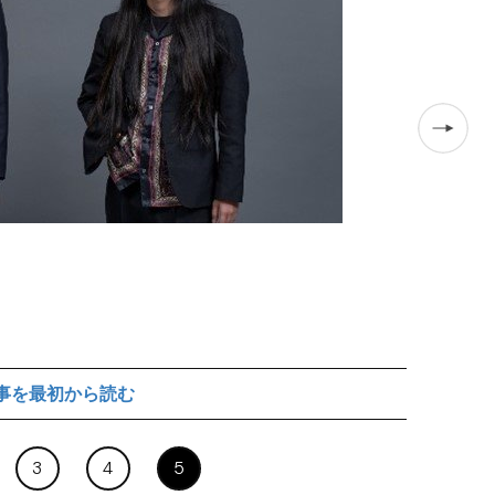
小林が最近なん
事を最初から読む
3
4
5