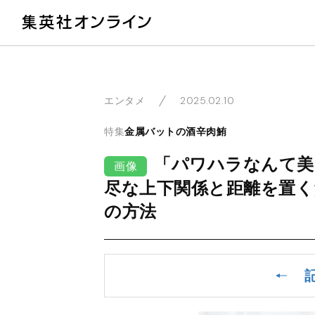
教
2025.02.10
エンタメ
特集
金属バットの酒辛肉鮪
「パワハラなんて美
画像
尽な上下関係と距離を置く
の方法