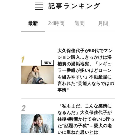
記事ランキング
最新
24時間
週間
月間
大久保佳代子が50代でマン
ション購入…きっかけは浴
NEW
槽裏の湯垢地獄、「レギュ
ラー番組が多いほどローン
を組みやすい」不動産屋に
言われた“芸能人ならではの
事情”
「私もまだ、こんな感情に
なるんだ」大久保佳代子が
往復4時間かけて会いに行っ
た“話題の子猿”…愛犬の老
いに重ねた思いとは