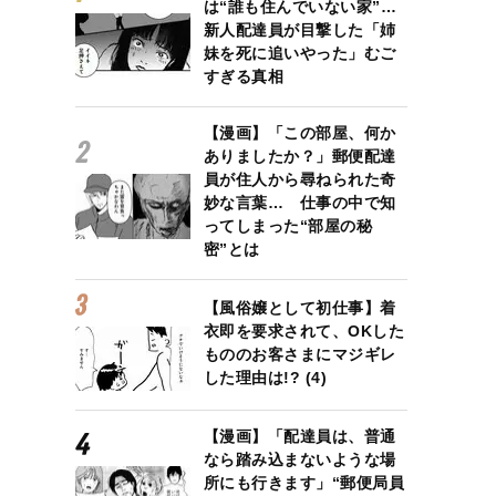
は“誰も住んでいない家”…
新人配達員が目撃した「姉
妹を死に追いやった」むご
すぎる真相
【漫画】「この部屋、何か
ありましたか？」郵便配達
員が住人から尋ねられた奇
妙な言葉… 仕事の中で知
ってしまった“部屋の秘
密”とは
【風俗嬢として初仕事】着
衣即を要求されて、OKした
もののお客さまにマジギレ
した理由は!? (4)
【漫画】「配達員は、普通
なら踏み込まないような場
所にも行きます」“郵便局員