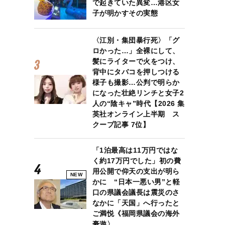
で起きていた異変…港区女
子が明かすその実態
〈江別・集団暴行死〉「グ
ロかった…」全裸にして、
髪にライターで火をつけ、
背中にタバコを押しつける
様子も撮影…公判で明らか
になった壮絶リンチと女子2
人の“陰キャ”時代【2026 集
英社オンライン上半期 ス
クープ記事 7位】
「1泊最高は11万円ではな
く約17万円でした」初の費
用公開で仰天の支出が明ら
NEW
かに “日本一悪い男”と軽
口の県議会議長は震災のさ
なかに「天国」へ行ったと
ご満悦《福岡県議会の海外
豪遊〉