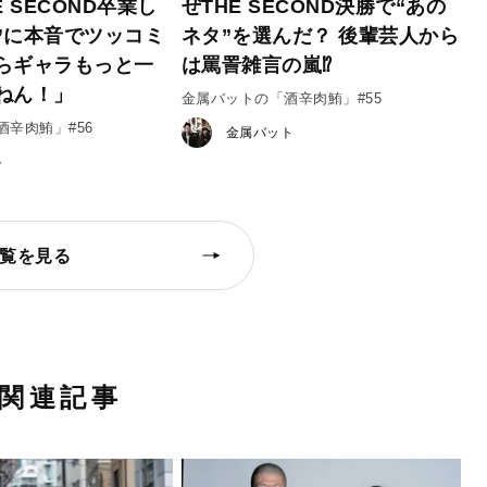
E SECOND卒業し
ぜTHE SECOND決勝で“あの
”に本音でツッコミ
ネタ”を選んだ？ 後輩芸人から
らギャラもっと一
は罵詈雑言の嵐⁉
ねん！」
金属バットの「酒辛肉鮪」#55
辛肉鮪」#56
金属バット
ト
覧を見る
関連記事