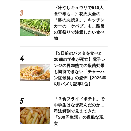
〈冷やしキュウリで510人
食中毒も…〉花火大会の
「豚の丸焼き」、キッチン
カーの「ケバブ」も…酷暑
の夏祭りで注意したい食べ
物
【5日前のパスタを食べた
20歳の学生が死亡】電子レ
か見てしまうYouTubeは「おうち麺TV.」
ンジの再加熱での殺菌効果
も期待できない「チャーハ
ン症候群」の恐怖【2026年
6月バズり記事1位】
「３食フライドポテト」で
中学生はなぜ死んだのか…
司法解剖で見えてきた
「500円生活」の過酷な現
実