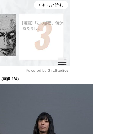
もっと読む
arrow_forward_ios
Powered by 
GliaStudios
（画像
1
/4）
M
u
t
e