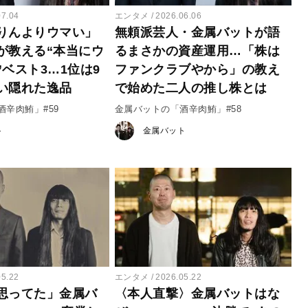
07.04
エンタメ
2026.06.06
りんよりウマい」
無頼派芸人・金属バットが語
が教える“本当にウ
るまさかの資産運用…「株は
ベスト3…1位は9
ファンクラブやから」の教え
い隠れた逸品
で始めた二人の推し株とは
辛肉鮪」#59
金属バットの「酒辛肉鮪」#58
ト
金属バット
05.22
エンタメ
2026.05.22
思ってた」金属バ
〈本人直撃〉金属バットはな