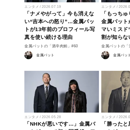
エンタメ
2026.07.19
エンタメ
2026.
「ナメやがって」今も消えな
「もっちゅ
い“吉本への怒り”…金属バッ
金属バット
トが13年前のプロフィール写
マいミスド”
真を使い続ける理由
割が知らな
金属バットの「酒辛肉鮪」#60
金属バットの「酒
金属バット
金属バッ
エンタメ
2026.05.28
エンタメ
2026.
「NHKが悪いです…」金属バ
「勝ったと