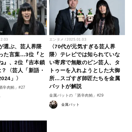
12.03
エンタメ
2025.01.03
が選ぶ、芸人界隈
〈70代が元気すぎる芸人界
った言葉…3位『と
隈〉テレビでは知られていな
ね』、2位『吉本鎖
い寄席で無敵のピン芸人、タ
は？〈芸人「新語・
トゥーを入れようとした大御
024」〉
所…スゴすぎ師匠たちを金属
バットが解説
辛肉鮪」#27
金属バットの「酒辛肉鮪」#29
ト
金属バット