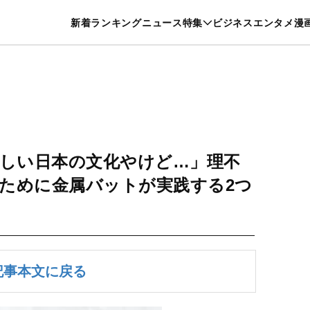
特集一覧を見る
漫画一覧を見る
新着
ランキング
ニュース
特集
ビジネス
エンタメ
漫
養・カルチャー
暮らし
スポーツ
ヘルスケア
美容
グルメ
しい日本の文化やけど…」理不
ために金属バットが実践する2つ
記事本文に戻る