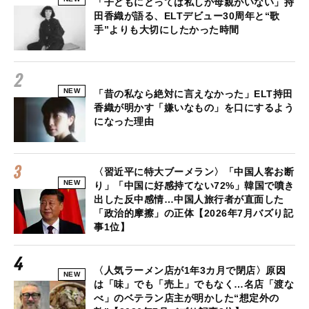
「子どもにとっては私しか母親がいない」持
田香織が語る、ELTデビュー30周年と“歌
手”よりも大切にしたかった時間
NEW
「昔の私なら絶対に言えなかった」ELT持田
香織が明かす「嫌いなもの」を口にするよう
になった理由
〈習近平に特大ブーメラン〉「中国人客お断
NEW
り」「中国に好感持てない72%」韓国で噴き
出した反中感情…中国人旅行者が直面した
「政治的摩擦」の正体【2026年7月バズり記
事1位】
〈人気ラーメン店が1年3カ月で閉店〉原因
NEW
は「味」でも「売上」でもなく…名店「渡な
べ」のベテラン店主が明かした“想定外の