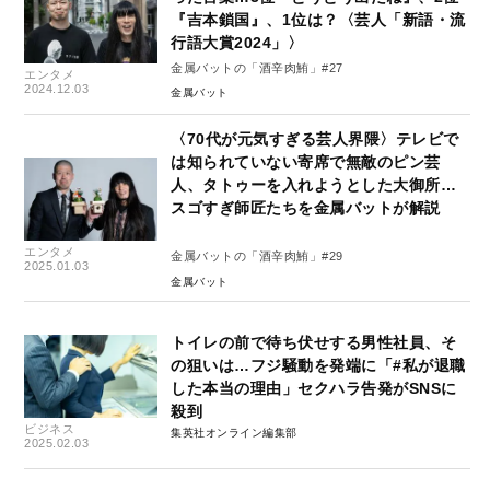
『吉本鎖国』、1位は？〈芸人「新語・流
行語大賞2024」〉
金属バットの「酒辛肉鮪」#27
エンタメ
2024.12.03
金属バット
〈70代が元気すぎる芸人界隈〉テレビで
は知られていない寄席で無敵のピン芸
人、タトゥーを入れようとした大御所…
スゴすぎ師匠たちを金属バットが解説
エンタメ
金属バットの「酒辛肉鮪」#29
2025.01.03
金属バット
トイレの前で待ち伏せする男性社員、そ
の狙いは…フジ騒動を発端に「#私が退職
した本当の理由」セクハラ告発がSNSに
殺到
ビジネス
集英社オンライン編集部
2025.02.03