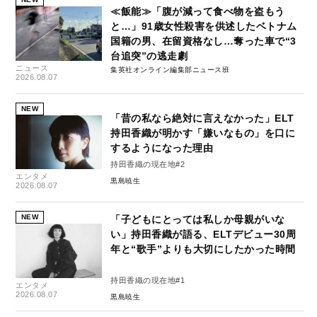
≪飯能≫「腹が減って食べ物を盗もう
と…」91歳女性殺害を供述したベトナム
国籍の男、在留資格なし…奪った車で“3
台追突”の逃走劇
ニュース
集英社オンライン編集部ニュース班
2026.08.07
NEW
「昔の私なら絶対に言えなかった」ELT
持田香織が明かす「嫌いなもの」を口に
するようになった理由
持田香織の現在地#2
エンタメ
黒島暁生
2026.08.07
NEW
「子どもにとっては私しか母親がいな
い」持田香織が語る、ELTデビュー30周
年と“歌手”よりも大切にしたかった時間
持田香織の現在地#1
エンタメ
2026.08.07
黒島暁生