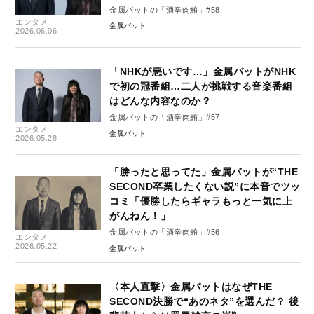
金属バットの「酒辛肉鮪」#58
エンタメ
金属バット
2026.06.06
「NHKが悪いです…」金属バットがNHK
で初の冠番組…二人が挑戦する音楽番組
はどんな内容なのか？
金属バットの「酒辛肉鮪」#57
エンタメ
金属バット
2026.05.28
「勝ったと思ってた」金属バットが“THE
SECOND卒業したくない説”に本音でツッ
コミ「優勝したらギャラもっと一気に上
がんねん！」
金属バットの「酒辛肉鮪」#56
エンタメ
2026.05.22
金属バット
〈本人直撃〉金属バットはなぜTHE
SECOND決勝で“あのネタ”を選んだ？ 後