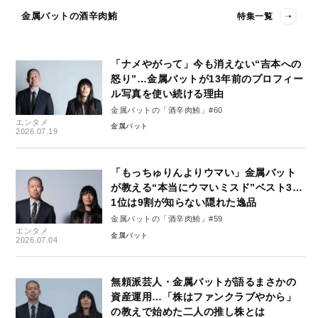
金属バットの酒辛肉鮪
特集一覧
「ナメやがって」今も消えない“吉本への
怒り”…金属バットが13年前のプロフィー
ル写真を使い続ける理由
金属バットの「酒辛肉鮪」#60
エンタメ
金属バット
2026.07.19
「もっちゅりんよりウマい」金属バット
が教える“本当にウマいミスド”ベスト3…
1位は9割が知らない隠れた逸品
金属バットの「酒辛肉鮪」#59
エンタメ
金属バット
2026.07.04
無頼派芸人・金属バットが語るまさかの
資産運用…「株はファンクラブやから」
の教えで始めた二人の推し株とは