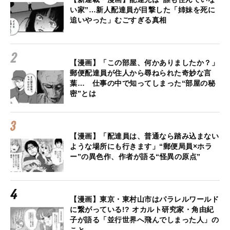
い家”…新人配達員が目撃した「姉妹を死に
追いやった」むごすぎる真相
【漫画】「この部屋、何かありましたか？」
郵便配達員が住人から尋ねられた奇妙な言
葉… 仕事の中で知ってしまった“部屋の秘
密”とは
【漫画】「配達員は、普通なら踏み込まない
ような場所にも行きます」“郵便局員×ホラ
ー”の異色作、作者が語る“怪異の原点”
【漫画】東京・東村山市はパラレルワールド
に繋がっている!? オカルト研究家・角由紀
子が語る「並行世界へ飛んでしまった人」の
こと