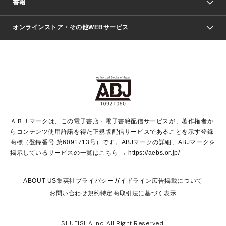
書籍
ファッション・美容
青年マンガ
ジャンプSQ.
Seventeen
週刊ヤングジャンプ
オンラインストア・その他WEBサービス
文芸・文庫・総合
芸能・情報・スポーツ
少女マンガ
Vジャンプ
non-no Web
ヤングジャンプ定期購読デジタル
すばる
Myojo
オンラインストア
りぼん
学芸・ノンフィクション・新書
最強ジャンプ
女性マンガ
@BAILA
ヤンジャン＋
小説すばる
週プレNEWS
マーガレット
集英社OTOコンテンツ
集英社 学芸編集部
少年ジャンプ＋
その他WEBサービス
クッキー
ライトノベル・ノベライズ
MAQUIA ONLINE
となりのヤングジャンプ
集英社 文芸ステーション
週プレ グラジャパ！
別冊マーガレット
SHUEISHA MANGA-ART HERITAGE
集英社 ビジネス書
ゼブラック
ココハナ
SHUEISHA ADNAVI
SPUR.JP
集英社Webマガジン Cobalt
グランドジャンプ
web 集英社文庫
キッズ
web Sportiva
マンガMee
ジャンプキャラクターズストア
集英社新書
ジャンプルーキー！
月刊オフィスユー
ＡＢＪマークは、この電子書店・電子書籍配信サービスが、著作権者か
EDITOR'S LAB
LEE
集英社オレンジ文庫
ウルトラジャンプ
青春と読書
パラスポ＋！
らコンテンツ使用許諾を得た正規版配信サービスであることを示す登録
集英社みらい文庫
リマコミ＋
HAPPY PLUS STORE
集英社新書プラス
ジャンプTOON
商標（登録番号 第6091713号）です。ABJマークの詳細、ABJマークを
Marisol
シフォン文庫
アジア人物史
S-KIDS.LAND
マンガMeets
掲示しているサービスの一覧はこちら →
https://aebs.or.jp/
shueisha vox
よみタイ
S-MANGA
Web éclat
ダッシュエックス文庫
LEEマルシェ
kotoba
集英社ジャンプリミックス
ABOUT US
集英社プライバシーガイドライン
広告掲載について
T JAPAN:The New York Times Style Magazine
JUMP j BOOKS
お問い合わせ
規約
特定商取引法に基づく表示
SHOP Marisol
e!集英社
集英社コミック文庫
集英社女性誌ポータル
éclat premium
imidas
MEN'S NON-NO WEB
SHUEISHA Inc. All Right Reserved.