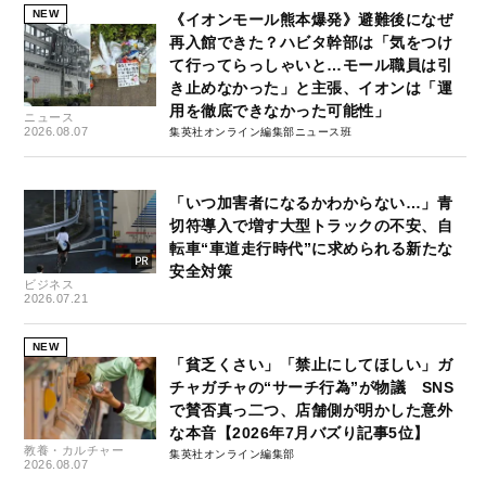
NEW
《イオンモール熊本爆発》避難後になぜ
再入館できた？ハビタ幹部は「気をつけ
て行ってらっしゃいと…モール職員は引
き止めなかった」と主張、イオンは「運
用を徹底できなかった可能性」
ニュース
2026.08.07
集英社オンライン編集部ニュース班
「いつ加害者になるかわからない…」青
切符導入で増す大型トラックの不安、自
転車“車道走行時代”に求められる新たな
安全対策
ビジネス
2026.07.21
NEW
「貧乏くさい」「禁止にしてほしい」ガ
チャガチャの“サーチ行為”が物議 SNS
で賛否真っ二つ、店舗側が明かした意外
な本音【2026年7月バズり記事5位】
教養・カルチャー
集英社オンライン編集部
2026.08.07