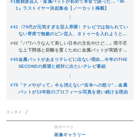
#1
無頼派芸人・金属バットが初めて本音で語った…『M-
1』ラストイヤー決起集会【ノーカット掲載】
#41
〈70代が元気すぎる芸人界隈〉テレビでは知られてい
ない寄席で無敵のピン芸人、タトゥーを入れようとし
た大御所…スゴすぎ師匠たちを金属バットが解説
#42
「パワハラなんて美しい日本の文化やけど…」理不尽
な上下関係と距離を置くために金属バットが実践する2
つの方法
#43
金属バットがあまりテレビに出ない理由…今年のTHE
SECONDの展望と絶対に出たいテレビ番組
#75
「ナメやがって」今も消えない“吉本への怒り”…金属
バットが13年前のプロフィール写真を使い続ける理由
エンタメ
次のページ
画像ギャラリー