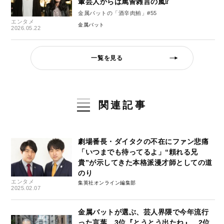
輩芸人からは罵詈雑言の嵐⁉
金属バットの「酒辛肉鮪」#55
エンタメ
金属バット
2026.05.22
一覧を見る
関連記事
劇場番長・ダイタクの不在にファン悲痛
「いつまでも待ってるよ」“頼れる兄
貴”が示してきた本格派漫才師としての道
のり
エンタメ
集英社オンライン編集部
2025.02.07
金属バットが選ぶ、芸人界隈で今年流行
った言葉…3位『とうとう出たね』、2位