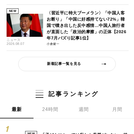
NEW
〈習近平に特大ブーメラン〉「中国人客
お断り」「中国に好感持てない72%」韓
国で噴き出した反中感情…中国人旅行者
が直面した「政治的摩擦」の正体【2026
年7月バズり記事1位】
ニュース
2026.08.07
小倉健一
新着記事一覧を見る
記事ランキング
最新
24時間
週間
月間
NEW