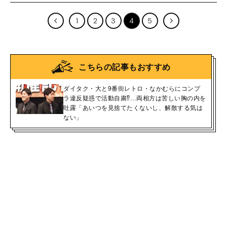
1
2
3
4
5
こちらの記事もおすすめ
ダイタク・大と9番街レトロ・なかむらにコンプ
ラ違反疑惑で活動自粛⁉…両相方は苦しい胸の内を
吐露「あいつを見捨てたくないし、解散する気は
ない」