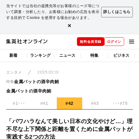
当サイトでは当社の提携先等がお客様のニーズ等につ
いて調査・分析したり、お客様にお勧めの広告を表示
詳しくはこちら
する目的で Cookie を使用する場合があります。
×
無料会員登録
ログイン
新着
ランキング
ニュース
特集
ビジネス
2025.02.10
エンタメ
金属バットの酒辛肉鮪
特集
金属バットの酒辛肉鮪
#1･･･
#41
#42
#43
･･･#75
「パワハラなんて美しい日本の文化やけど…」理
不尽な上下関係と距離を置くために金属バットが
実践する2つの方法