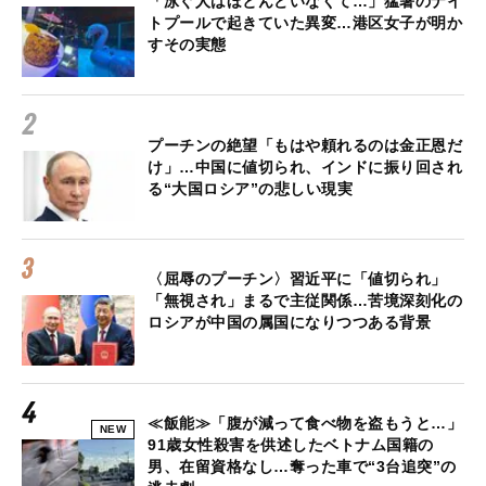
「泳ぐ人はほとんどいなくて…」猛暑のナイ
トプールで起きていた異変…港区女子が明か
すその実態
プーチンの絶望「もはや頼れるのは金正恩だ
け」…中国に値切られ、インドに振り回され
る“大国ロシア”の悲しい現実
〈屈辱のプーチン〉習近平に「値切られ」
「無視され」まるで主従関係…苦境深刻化の
ロシアが中国の属国になりつつある背景
≪飯能≫「腹が減って食べ物を盗もうと…」
NEW
91歳女性殺害を供述したベトナム国籍の
男、在留資格なし…奪った車で“3台追突”の