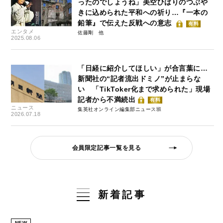
ったのでしょうね」美空ひばりのつぶや
きに込められた平和への祈り…『一本の
鉛筆』で伝えた反戦への意志
有料
エンタメ
佐藤剛
2025.08.06
「日経に紹介してほしい」が合言葉に…
新聞社の“記者流出ドミノ”が止まらな
い 「TikToker化まで求められた」現場
記者から不満続出
有料
ニュース
集英社オンライン編集部ニュース班
2026.07.18
会員限定記事一覧を見る
新着記事
NEW