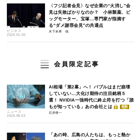
〈フジ記者会見〉なぜ企業の“火消し”会
見は失敗ばかりなのか？ 小林製薬、ビ
ッグモーター、宝塚…専門家が指摘す
る“ダメ謝罪会見”の共通点
ビジネス
木下未希
2025.01.30
会員限定記事
AI相場「第2幕」へ！ バブルはまだ崩壊
していない…大化け期待の注目銘柄５
選！ NVIDIA一強時代に終止符を打つ「誰
もが知っている」あの会社とは
有料
ニュース
石井僚一
2026.08.03
「あの時、広島の人たちは、もっと熱か