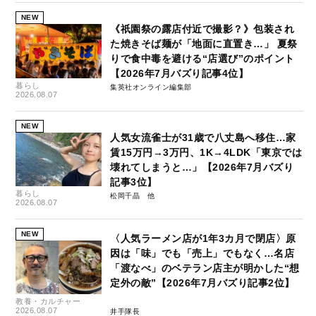
NEW
《祇園祭の露店付近で撮影？》包装され
た焼きそば麺が「地面に直置き…」 夏祭
りで食中毒を避ける“店選び”のポイント
【2026年7月バズり記事4位】
暮らし
集英社オンライン編集部
2026.08.07
NEW
人気女流雀士が31歳で八丈島へ移住…家
賃15万円→3万円、1K→4LDK「東京では
壊れてしまうと…」【2026年7月バズり
記事3位】
暮らし
松岡千晶
2026.08.07
NEW
〈人気ラーメン店が1年3カ月で閉店〉原
因は「味」でも「売上」でもなく…名店
「渡なべ」のベテラン店主が明かした“想
定外の敵”【2026年7月バズり記事2位】
教養・カルチャー
2026.08.07
井手隊長