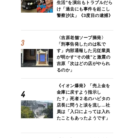
生活”を演出もトラブルだら
け「過去にも事件を起こし
警察沙汰」《3度目の逮捕》
〈吉原老舗ソープ摘発〉
「刑事告発したのは私で
す」内部通報した元従業員
が明かす“その後”と激震の
吉原「次はどの店がやられ
るのか」
《イオン爆発》「売上金を
金庫に戻すよう指示し
た？」死者２名のハビタの
店長に問うと涙を流し…社
員は「入口によっては入れ
たこともあったようです」