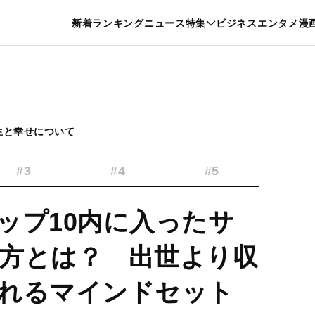
特集一覧を見る
漫画一覧を見る
新着
ランキング
ニュース
特集
ビジネス
エンタメ
漫
養・カルチャー
暮らし
スポーツ
ヘルスケア
美容
グルメ
生と幸せについて
#3
#4
#5
ップ10内に入ったサ
方とは？ 出世より収
れるマインドセット