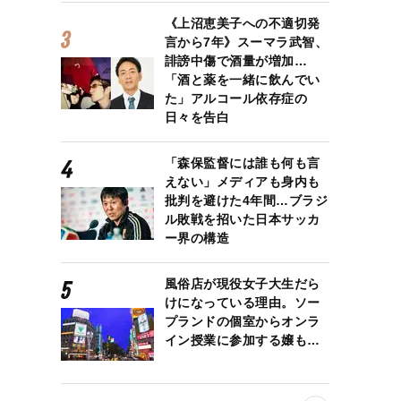
《上沼恵美子への不適切発
言から7年》スーマラ武智、
誹謗中傷で酒量が増加…
「酒と薬を一緒に飲んでい
た」アルコール依存症の
日々を告白
「森保監督には誰も何も言
えない」メディアも身内も
批判を避けた4年間…ブラジ
ル敗戦を招いた日本サッカ
ー界の構造
風俗店が現役女子大生だら
けになっている理由。ソー
プランドの個室からオンラ
イン授業に参加する嬢も…