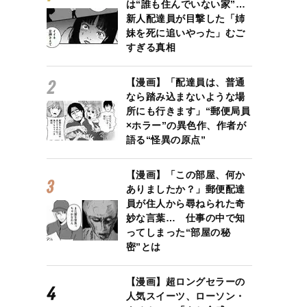
は“誰も住んでいない家”…
新人配達員が目撃した「姉
妹を死に追いやった」むご
すぎる真相
【漫画】「配達員は、普通
なら踏み込まないような場
所にも行きます」“郵便局員
×ホラー”の異色作、作者が
語る“怪異の原点”
【漫画】「この部屋、何か
ありましたか？」郵便配達
員が住人から尋ねられた奇
妙な言葉… 仕事の中で知
ってしまった“部屋の秘
密”とは
【漫画】超ロングセラーの
人気スイーツ、ローソン・