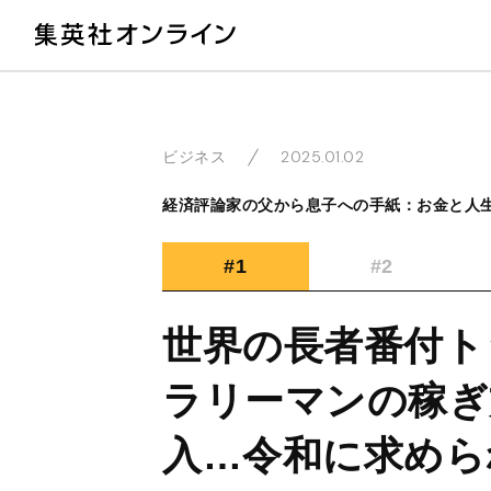
教
2025.01.02
ビジネス
経済評論家の父から息子への手紙：お金と人
#1
#2
世界の長者番付ト
ラリーマンの稼ぎ
入…令和に求めら