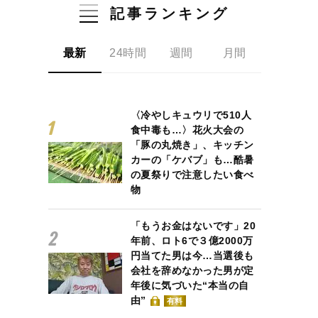
記事ランキング
最新
24時間
週間
月間
〈冷やしキュウリで510人
食中毒も…〉花火大会の
「豚の丸焼き」、キッチン
カーの「ケバブ」も…酷暑
の夏祭りで注意したい食べ
物
「もうお金はないです」20
年前、ロト6で３億2000万
円当てた男は今…当選後も
会社を辞めなかった男が定
年後に気づいた“本当の自
由”
有料