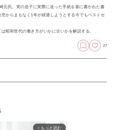
の山崎元氏。実の息子に実際に送った手紙を基に書かれた書
発売からまもなく1年が経過しようとする今でもベストセ
ては昭和世代の働き方がいかに古いかを解説する。
27
1
もっと読む
arrow_forward_ios