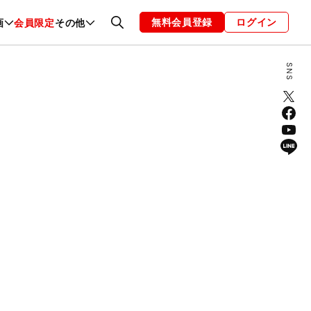
無料会員登録
ログイン
画
会員限定
その他
ファッション
恋愛・結婚
編集部
お知らせ