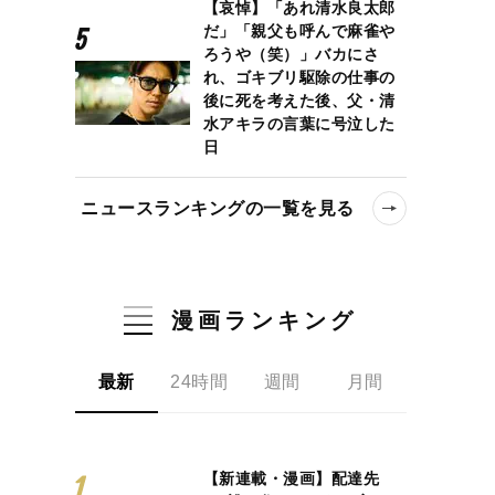
【哀悼】「あれ清水良太郎
だ」「親父も呼んで麻雀や
ろうや（笑）」バカにさ
れ、ゴキブリ駆除の仕事の
後に死を考えた後、父・清
水アキラの言葉に号泣した
日
ニュースランキングの一覧を見る
漫画ランキング
最新
24時間
週間
月間
【新連載・漫画】配達先