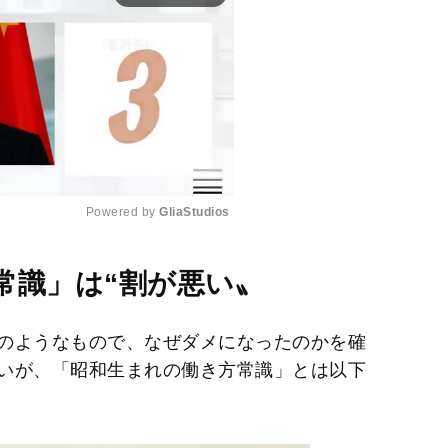
Powered by 
GliaStudios
M
常識」は“割が悪い〟
u
t
のようなもので、なぜダメになったのかを確
e
いが、「昭和生まれの働き方常識」とは以下