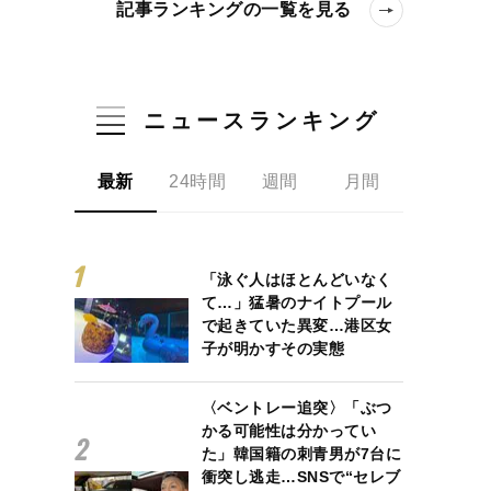
記事ランキングの一覧を見る
ニュースランキング
最新
24時間
週間
月間
「泳ぐ人はほとんどいなく
て…」猛暑のナイトプール
で起きていた異変…港区女
子が明かすその実態
〈ベントレー追突〉「ぶつ
かる可能性は分かってい
た」韓国籍の刺青男が7台に
衝突し逃走…SNSで“セレブ