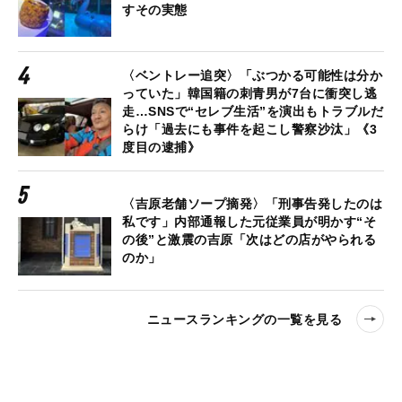
すその実態
〈ベントレー追突〉「ぶつかる可能性は分か
っていた」韓国籍の刺青男が7台に衝突し逃
走…SNSで“セレブ生活”を演出もトラブルだ
らけ「過去にも事件を起こし警察沙汰」《3
度目の逮捕》
〈吉原老舗ソープ摘発〉「刑事告発したのは
私です」内部通報した元従業員が明かす“そ
の後”と激震の吉原「次はどの店がやられる
のか」
ニュースランキングの一覧を見る