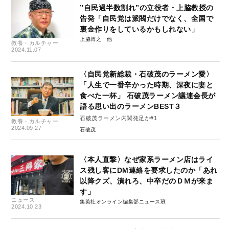
”自民過半数割れ”の立役者・上脇教授の
告発「自民党は派閥だけでなく、全国で
裏金作りをしているかもしれない」
上脇博之
教養・カルチャー
2024.11.07
〈自民党新総裁・石破茂のラーメン愛〉
「人生で一番辛かった時期、深夜に妻と
食べた一杯」 石破茂ラーメン議連会長が
語る思い出のラーメンBEST３
石破茂ラーメン内閣発足か#1
教養・カルチャー
2024.09.27
石破茂
〈本人直撃〉なぜ家系ラーメン店はライ
ス残し客にDM連絡を要求したのか「あれ
以降クズ、潰れろ、中卒だのＤＭが来ま
す」
ニュース
集英社オンライン編集部ニュース班
2024.10.23