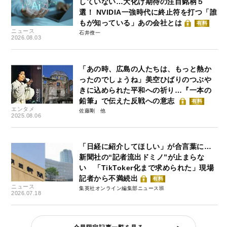
していない…大化け期待の注目銘柄５
選！ NVIDIA一強時代に終止符を打つ「誰
もが知っている」あの会社とは
有料
ニュース
石井僚一
2026.08.03
「あの時、広島の人たちは、もっと熱か
ったのでしょうね」美空ひばりのつぶや
きに込められた平和への祈り…『一本の
鉛筆』で伝えた反戦への意志
有料
エンタメ
佐藤剛
2025.08.06
「日経に紹介してほしい」が合言葉に…
新聞社の“記者流出ドミノ”が止まらな
い 「TikToker化まで求められた」現場
記者から不満続出
有料
ニュース
集英社オンライン編集部ニュース班
2026.07.18