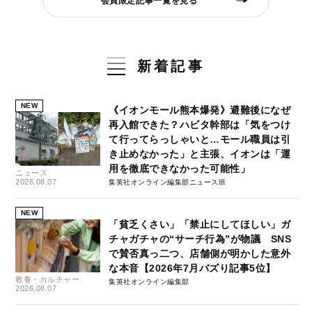
会員限定記事一覧を見る
新着記事
NEW
《イオンモール熊本爆発》避難後になぜ
再入館できた？ハビタ幹部は「気をつけ
て行ってらっしゃいと…モール職員は引
き止めなかった」と主張、イオンは「運
用を徹底できなかった可能性」
ニュース
2026.08.07
集英社オンライン編集部ニュース班
NEW
「貧乏くさい」「禁止にしてほしい」ガ
チャガチャの“サーチ行為”が物議 SNS
で賛否真っ二つ、店舗側が明かした意外
な本音【2026年7月バズり記事5位】
教養・カルチャー
集英社オンライン編集部
2026.08.07