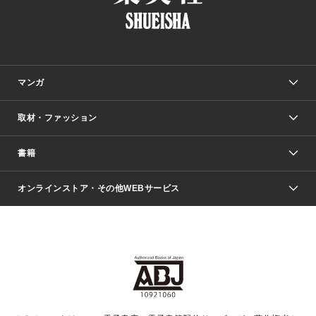
マンガ
取材・ファッション
少年マンガ
週刊少年ジャンプ
書籍
ファッション・美容
青年マンガ
ジャンプSQ.
Seventeen
週刊ヤングジャンプ
オンラインストア・その他WEBサービス
文芸・文庫・総合
芸能・情報・スポーツ
少女マンガ
Vジャンプ
non-no Web
ヤングジャンプ定期購読デジタル
すばる
Myojo
オンラインストア
りぼん
学芸・ノンフィクション・新書
最強ジャンプ
女性マンガ
@BAILA
ヤンジャン＋
小説すばる
週プレNEWS
マーガレット
集英社OTOコンテンツ
集英社 学芸編集部
少年ジャンプ＋
その他WEBサービス
クッキー
ライトノベル・ノベライズ
MAQUIA ONLINE
となりのヤングジャンプ
集英社 文芸ステーション
週プレ グラジャパ！
別冊マーガレット
SHUEISHA MANGA-ART HERITAGE
集英社 ビジネス書
ゼブラック
ココハナ
SHUEISHA ADNAVI
SPUR.JP
集英社Webマガジン Cobalt
グランドジャンプ
web 集英社文庫
キッズ
web Sportiva
マンガMee
ジャンプキャラクターズストア
集英社新書
ジャンプルーキー！