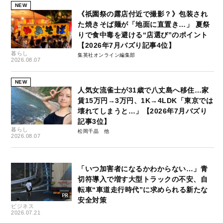
NEW
《祇園祭の露店付近で撮影？》包装され
た焼きそば麺が「地面に直置き…」 夏祭
りで食中毒を避ける“店選び”のポイント
【2026年7月バズり記事4位】
暮らし
集英社オンライン編集部
2026.08.07
NEW
人気女流雀士が31歳で八丈島へ移住…家
賃15万円→3万円、1K→4LDK「東京では
壊れてしまうと…」【2026年7月バズり
記事3位】
暮らし
松岡千晶
2026.08.07
「いつ加害者になるかわからない…」青
切符導入で増す大型トラックの不安、自
転車“車道走行時代”に求められる新たな
安全対策
ビジネス
2026.07.21