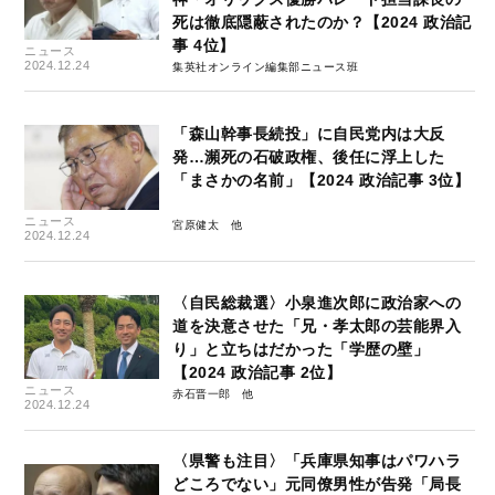
死は徹底隠蔽されたのか？【2024 政治記
事 4位】
ニュース
2024.12.24
集英社オンライン編集部ニュース班
「森山幹事長続投」に自民党内は大反
発…瀕死の石破政権、後任に浮上した
「まさかの名前」【2024 政治記事 3位】
ニュース
宮原健太
2024.12.24
〈自民総裁選〉小泉進次郎に政治家への
道を決意させた「兄・孝太郎の芸能界入
り」と立ちはだかった「学歴の壁」
【2024 政治記事 2位】
ニュース
赤石晋一郎
2024.12.24
〈県警も注目〉「兵庫県知事はパワハラ
どころでない」元同僚男性が告発「局長