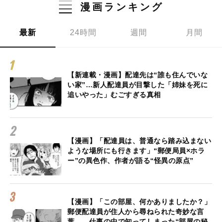
漫画ランキング
最新
24時間
週間
月間
【新連載・漫画】配達先は“誰も住んでいな
い家”…新人配達員が目撃した「姉妹を死に
追いやった」むごすぎる真相
【漫画】「配達員は、普通なら踏み込まない
ような場所にも行きます」“郵便局員×ホラ
ー”の異色作、作者が語る“怪異の原点”
【漫画】「この部屋、何かありましたか？」
郵便配達員が住人から尋ねられた奇妙な言
葉… 仕事の中で知ってしまった“部屋の秘