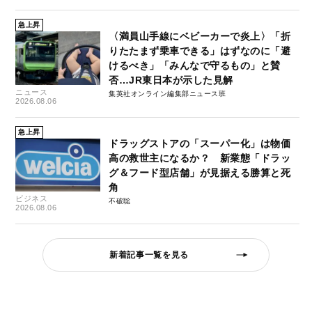
急上昇
〈満員山手線にベビーカーで炎上〉「折
りたたまず乗車できる」はずなのに「避
けるべき」「みんなで守るもの」と賛
否…JR東日本が示した見解
ニュース
集英社オンライン編集部ニュース班
2026.08.06
急上昇
ドラッグストアの「スーパー化」は物価
高の救世主になるか？ 新業態「ドラッ
グ＆フード型店舗」が見据える勝算と死
角
ビジネス
不破聡
2026.08.06
新着記事一覧を見る