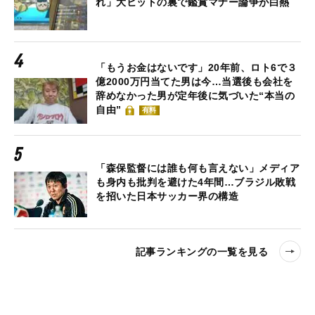
れ」大ヒットの裏で鑑賞マナー論争が白熱
「もうお金はないです」20年前、ロト6で３
億2000万円当てた男は今…当選後も会社を
辞めなかった男が定年後に気づいた“本当の
自由”
有料
「森保監督には誰も何も言えない」メディア
も身内も批判を避けた4年間…ブラジル敗戦
を招いた日本サッカー界の構造
記事ランキングの一覧を見る