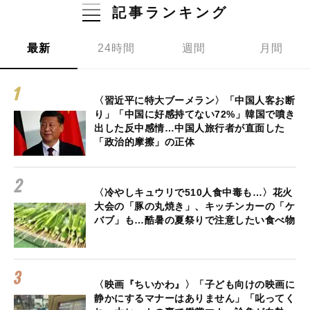
記事ランキング
最新
24時間
週間
月間
〈習近平に特大ブーメラン〉「中国人客お断
り」「中国に好感持てない72%」韓国で噴き
出した反中感情…中国人旅行者が直面した
「政治的摩擦」の正体
〈冷やしキュウリで510人食中毒も…〉花火
大会の「豚の丸焼き」、キッチンカーの「ケ
バブ」も…酷暑の夏祭りで注意したい食べ物
〈映画『ちいかわ』〉「子ども向けの映画に
静かにするマナーはありません」「叱ってく