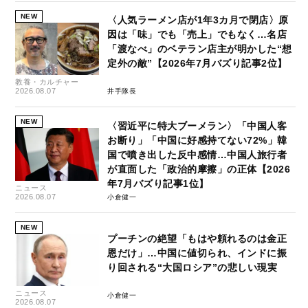
NEW
〈人気ラーメン店が1年3カ月で閉店〉原
因は「味」でも「売上」でもなく…名店
「渡なべ」のベテラン店主が明かした“想
定外の敵”【2026年7月バズり記事2位】
教養・カルチャー
2026.08.07
井手隊長
NEW
〈習近平に特大ブーメラン〉「中国人客
お断り」「中国に好感持てない72%」韓
国で噴き出した反中感情…中国人旅行者
が直面した「政治的摩擦」の正体【2026
年7月バズり記事1位】
ニュース
2026.08.07
小倉健一
NEW
プーチンの絶望「もはや頼れるのは金正
恩だけ」…中国に値切られ、インドに振
り回される“大国ロシア”の悲しい現実
ニュース
小倉健一
2026.08.07