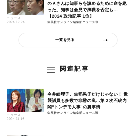
のＡさんは知事らを諫めるために命を絶
った」知事は会見で辞職を否定も…
【2024 政治記事 1位】
ニュース
2024.12.24
集英社オンライン編集部ニュース班
一覧を見る
関連記事
今井絵理子、生稲晃子だけじゃない！ 世
襲議員も多数で非難の嵐…第２次石破内
閣“トンデモ人事”の裏事情
集英社オンライン編集部ニュース班
ニュース
2024.11.16