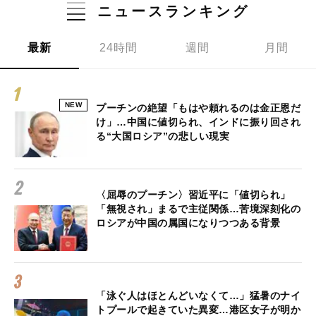
ニュースランキング
最新
24時間
週間
月間
NEW
プーチンの絶望「もはや頼れるのは金正恩だ
け」…中国に値切られ、インドに振り回され
る“大国ロシア”の悲しい現実
〈屈辱のプーチン〉習近平に「値切られ」
「無視され」まるで主従関係…苦境深刻化の
ロシアが中国の属国になりつつある背景
「泳ぐ人はほとんどいなくて…」猛暑のナイ
トプールで起きていた異変…港区女子が明か