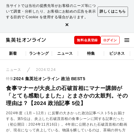
当サイトでは当社の提携先等がお客様のニーズ等につ
いて調査・分析したり、お客様にお勧めの広告を表示
詳しくはこちら
する目的で Cookie を使用する場合があります。
×
無料会員登録
ログイン
新着
ランキング
ニュース
特集
ビジネス
2024.12.24
ニュース
2024 集英社オンライン 政治 BEST5
特集
食事マナーが大炎上の石破首相にマナー講師が
「とても感動しました」とまさかの太鼓判。その
理由は？【2024 政治記事 5位】
2024年度（1月～12月）に反響の大きかった政治記事ベスト5をお届け
する。第5位は、炎上した石破茂首相の食事シーンに関する記事だった
（初公開日：2024年11月16日）。4年前に公開された石破茂首相の動画
が、現在になって炎上している。物議を醸しているのは、茶碗の持ち方