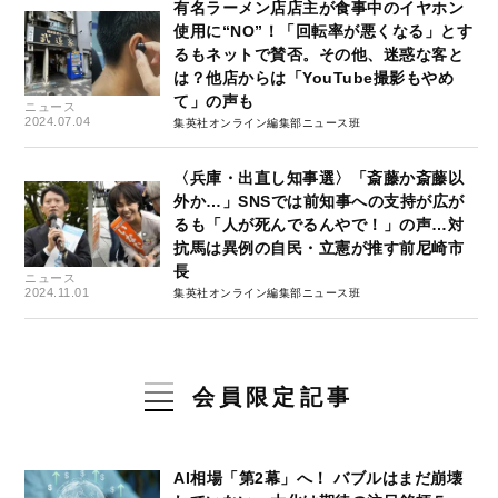
有名ラーメン店店主が食事中のイヤホン
使用に“NO”！「回転率が悪くなる」とす
るもネットで賛否。その他、迷惑な客と
は？他店からは「YouTube撮影もやめ
て」の声も
ニュース
2024.07.04
集英社オンライン編集部ニュース班
〈兵庫・出直し知事選〉「斎藤か斎藤以
外か…」SNSでは前知事への支持が広が
るも「人が死んでるんやで！」の声…対
抗馬は異例の自民・立憲が推す前尼崎市
長
ニュース
2024.11.01
集英社オンライン編集部ニュース班
会員限定記事
AI相場「第2幕」へ！ バブルはまだ崩壊