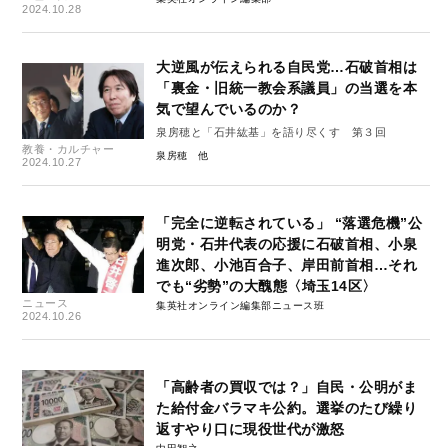
2024.10.28
大逆風が伝えられる自民党…石破首相は
「裏金・旧統一教会系議員」の当選を本
気で望んでいるのか？
泉房穂と「石井紘基」を語り尽くす 第３回
教養・カルチャー
泉房穂
2024.10.27
「完全に逆転されている」 “落選危機”公
明党・石井代表の応援に石破首相、小泉
進次郎、小池百合子、岸田前首相…それ
でも“劣勢”の大醜態〈埼玉14区〉
ニュース
集英社オンライン編集部ニュース班
2024.10.26
「高齢者の買収では？」自民・公明がま
た給付金バラマキ公約。選挙のたび繰り
返すやり口に現役世代が激怒