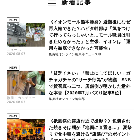
新着記事
NEW
《イオンモール熊本爆発》避難後になぜ
再入館できた？ハビタ幹部は「気をつけ
て行ってらっしゃいと…モール職員は引
き止めなかった」と主張、イオンは「運
用を徹底できなかった可能性」
ニュース
2026.08.07
集英社オンライン編集部ニュース班
NEW
「貧乏くさい」「禁止にしてほしい」ガ
チャガチャの“サーチ行為”が物議 SNS
で賛否真っ二つ、店舗側が明かした意外
な本音【2026年7月バズり記事5位】
教養・カルチャー
集英社オンライン編集部
2026.08.07
NEW
《祇園祭の露店付近で撮影？》包装され
た焼きそば麺が「地面に直置き…」 夏祭
りで食中毒を避ける“店選び”のポイント