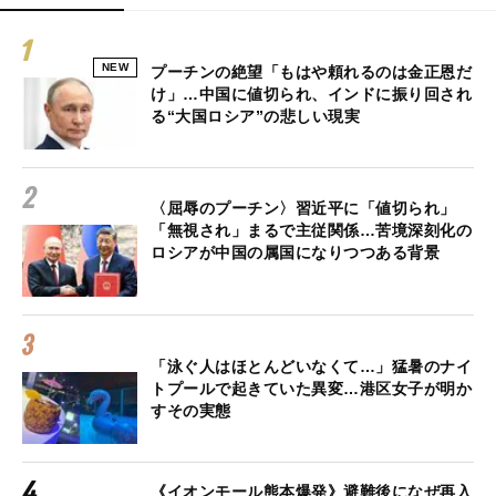
NEW
プーチンの絶望「もはや頼れるのは金正恩だ
け」…中国に値切られ、インドに振り回され
る“大国ロシア”の悲しい現実
〈屈辱のプーチン〉習近平に「値切られ」
「無視され」まるで主従関係…苦境深刻化の
ロシアが中国の属国になりつつある背景
「泳ぐ人はほとんどいなくて…」猛暑のナイ
トプールで起きていた異変…港区女子が明か
すその実態
《イオンモール熊本爆発》避難後になぜ再入