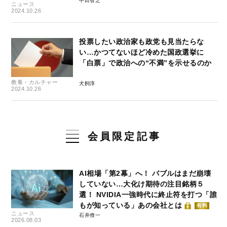
中田智之
ニュース
2024.10.26
投票したい政治家も政党も見当たらな
い…かつてないほど冷めた国政選挙に
「白票」で政治への“不満”を示せるのか
教養・カルチャー
犬飼淳
2024.10.26
会員限定記事
AI相場「第2幕」へ！ バブルはまだ崩壊
していない…大化け期待の注目銘柄５
選！ NVIDIA一強時代に終止符を打つ「誰
もが知っている」あの会社とは
有料
ニュース
石井僚一
2026.08.03