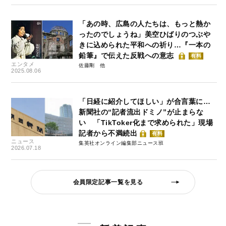
「あの時、広島の人たちは、もっと熱か
ったのでしょうね」美空ひばりのつぶや
きに込められた平和への祈り…『一本の
鉛筆』で伝えた反戦への意志
有料
エンタメ
佐藤剛
2025.08.06
「日経に紹介してほしい」が合言葉に…
新聞社の“記者流出ドミノ”が止まらな
い 「TikToker化まで求められた」現場
記者から不満続出
有料
ニュース
集英社オンライン編集部ニュース班
2026.07.18
会員限定記事一覧を見る