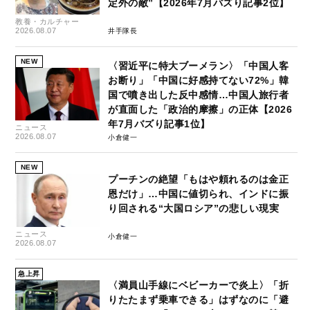
定外の敵”【2026年7月バズり記事2位】
教養・カルチャー
2026.08.07
井手隊長
NEW
〈習近平に特大ブーメラン〉「中国人客
お断り」「中国に好感持てない72%」韓
国で噴き出した反中感情…中国人旅行者
が直面した「政治的摩擦」の正体【2026
年7月バズり記事1位】
ニュース
2026.08.07
小倉健一
NEW
プーチンの絶望「もはや頼れるのは金正
恩だけ」…中国に値切られ、インドに振
り回される“大国ロシア”の悲しい現実
ニュース
小倉健一
2026.08.07
急上昇
〈満員山手線にベビーカーで炎上〉「折
りたたまず乗車できる」はずなのに「避