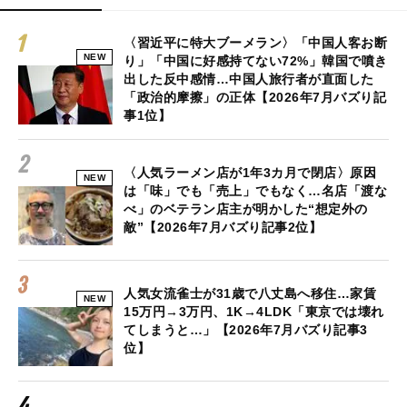
〈習近平に特大ブーメラン〉「中国人客お断
NEW
り」「中国に好感持てない72%」韓国で噴き
出した反中感情…中国人旅行者が直面した
「政治的摩擦」の正体【2026年7月バズり記
事1位】
〈人気ラーメン店が1年3カ月で閉店〉原因
NEW
は「味」でも「売上」でもなく…名店「渡な
べ」のベテラン店主が明かした“想定外の
敵”【2026年7月バズり記事2位】
人気女流雀士が31歳で八丈島へ移住…家賃
NEW
15万円→3万円、1K→4LDK「東京では壊れ
てしまうと…」【2026年7月バズり記事3
位】