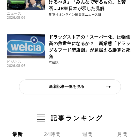
けるべき」「みんなで守るもの」と賛
否…JR東日本が示した見解
ニュース
集英社オンライン編集部ニュース班
2026.08.06
ドラッグストアの「スーパー化」は物価
高の救世主になるか？ 新業態「ドラッ
グ＆フード型店舗」が見据える勝算と死
角
ビジネス
不破聡
2026.08.06
新着記事一覧を見る
記事ランキング
最新
24時間
週間
月間