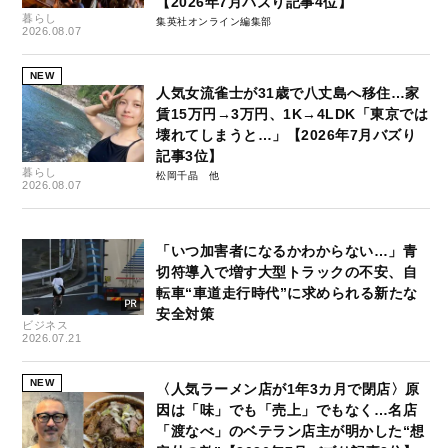
【2026年7月バズり記事4位】
暮らし
集英社オンライン編集部
2026.08.07
NEW
人気女流雀士が31歳で八丈島へ移住…家
賃15万円→3万円、1K→4LDK「東京では
壊れてしまうと…」【2026年7月バズり
記事3位】
暮らし
松岡千晶
2026.08.07
「いつ加害者になるかわからない…」青
切符導入で増す大型トラックの不安、自
転車“車道走行時代”に求められる新たな
安全対策
ビジネス
2026.07.21
NEW
〈人気ラーメン店が1年3カ月で閉店〉原
因は「味」でも「売上」でもなく…名店
「渡なべ」のベテラン店主が明かした“想