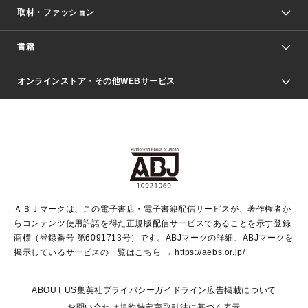
取材・ファッション
少年マンガ
週刊少年ジャンプ
書籍
ファッション・美容
青年マンガ
ジャンプSQ.
Seventeen
週刊ヤングジャンプ
オンラインストア・その他WEBサービス
文芸・文庫・総合
芸能・情報・スポーツ
少女マンガ
Vジャンプ
non-no Web
ヤングジャンプ定期購読デジタル
すばる
Myojo
オンラインストア
りぼん
学芸・ノンフィクション・新書
最強ジャンプ
女性マンガ
@BAILA
ヤンジャン＋
小説すばる
週プレNEWS
マーガレット
集英社OTOコンテンツ
集英社 学芸編集部
少年ジャンプ＋
その他WEBサービス
クッキー
ライトノベル・ノベライズ
MAQUIA ONLINE
となりのヤングジャンプ
集英社 文芸ステーション
週プレ グラジャパ！
別冊マーガレット
SHUEISHA MANGA-ART HERITAGE
集英社 ビジネス書
ゼブラック
ココハナ
SHUEISHA ADNAVI
SPUR.JP
集英社Webマガジン Cobalt
グランドジャンプ
web 集英社文庫
キッズ
web Sportiva
マンガMee
ジャンプキャラクターズストア
集英社新書
ジャンプルーキー！
月刊オフィスユー
ＡＢＪマークは、この電子書店・電子書籍配信サービスが、著作権者か
EDITOR'S LAB
LEE
集英社オレンジ文庫
ウルトラジャンプ
青春と読書
パラスポ＋！
らコンテンツ使用許諾を得た正規版配信サービスであることを示す登録
集英社みらい文庫
リマコミ＋
HAPPY PLUS STORE
集英社新書プラス
ジャンプTOON
商標（登録番号 第6091713号）です。ABJマークの詳細、ABJマークを
Marisol
シフォン文庫
アジア人物史
S-KIDS.LAND
マンガMeets
掲示しているサービスの一覧はこちら →
https://aebs.or.jp/
shueisha vox
よみタイ
S-MANGA
Web éclat
ダッシュエックス文庫
LEEマルシェ
kotoba
集英社ジャンプリミックス
ABOUT US
集英社プライバシーガイドライン
広告掲載について
T JAPAN:The New York Times Style Magazine
JUMP j BOOKS
お問い合わせ
規約
特定商取引法に基づく表示
SHOP Marisol