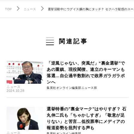
TOP
ニュース
選挙活動中にウグイス嬢の胸にタッチ？ セクハラ疑惑のスー
関連記事
「逆風じゃない、突風だ」“裏金選挙”で
あの重鎮、現役閣僚、連立のキーマンも
落選…自公過半数割れで政界ガラガラポ
ンへ
ニュース
集英社オンライン編集部ニュース班
2024.10.28
選挙特番の”裏金マーク”はやりすぎ？ 石
丸伸二氏も「ちゃかしすぎ」「敬意が足
りない」と苦言…低投票率にメディアの
報道姿勢を批判する声も
ニュース
集英社オンライン編集部