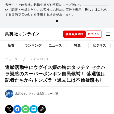
当サイトでは当社の提携先等がお客様のニーズ等につ
いて調査・分析したり、お客様にお勧めの広告を表示
詳しくはこちら
する目的で Cookie を使用する場合があります。
×
無料会員登録
ログイン
新着
ランキング
ニュース
特集
ビジネス
2024.10.28
ニュース
選挙活動中にウグイス嬢の胸にタッチ？ セクハ
ラ疑惑のスーパーボンボン自民候補！ 落選後は
記者たちからトンズラ〈過去には不倫疑惑も〉
集英社オンライン編集部ニュース班