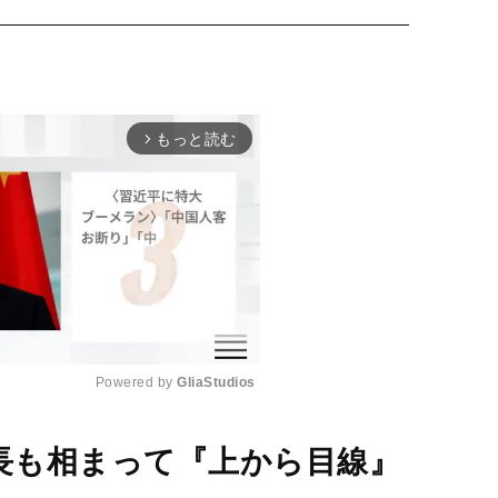
もっと読む
arrow_forward_ios
Powered by 
GliaStudios
M
身長も相まって『上から目線』
u