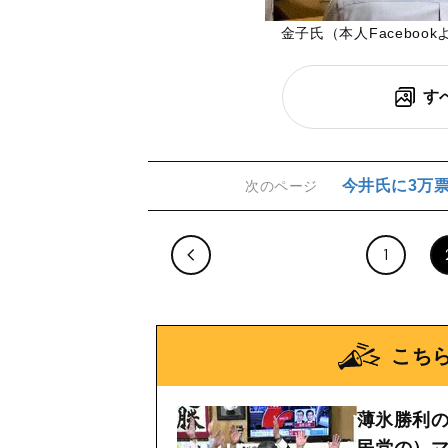
金子氏（本人Facebook
す
今井氏に3万
次のページ
1
こち
薄氷勝利
民党の）