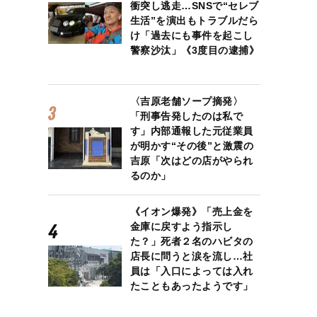
衝突し逃走…SNSで“セレブ
生活”を演出もトラブルだら
け「過去にも事件を起こし
警察沙汰」《3度目の逮捕》
〈吉原老舗ソープ摘発〉
「刑事告発したのは私で
す」内部通報した元従業員
が明かす“その後”と激震の
吉原「次はどの店がやられ
るのか」
《イオン爆発》「売上金を
金庫に戻すよう指示し
た？」死者２名のハビタの
店長に問うと涙を流し…社
員は「入口によっては入れ
たこともあったようです」