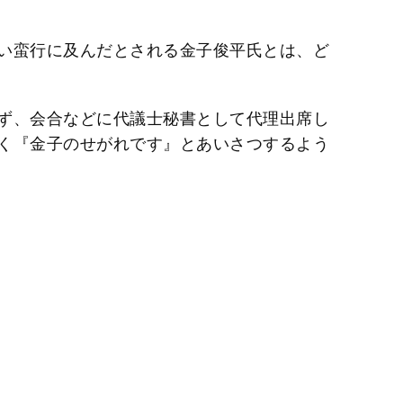
t
e
い蛮行に及んだとされる金子俊平氏とは、ど
ず、会合などに代議士秘書として代理出席し
く『金子のせがれです』とあいさつするよう