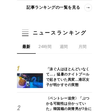
記事ランキングの一覧を見る
ニュースランキング
最新
24時間
週間
月間
「泳ぐ人はほとんどいなく
て…」猛暑のナイトプール
で起きていた異変…港区女
子が明かすその実態
〈ベントレー追突〉「ぶつ
かる可能性は分かってい
た」韓国籍の刺青男が7台に