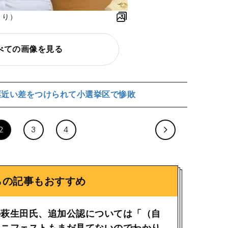
より）
べての画像を見る
票近い差をつけられて小選挙区で惨敗
2
3
4
らの記事もおすすめ
の萩生田氏、追加公認については「（自
マニフェストもまだ見てないのでわかり