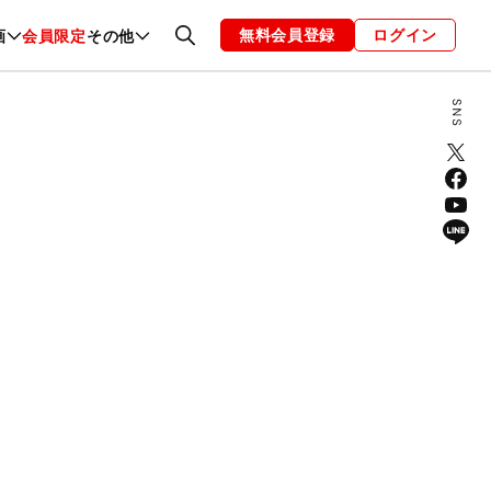
無料会員登録
ログイン
画
会員限定
その他
ファッション
恋愛・結婚
編集部
お知らせ