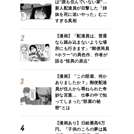
は“誰も住んでいない家”…
新人配達員が目撃した「姉
妹を死に追いやった」むご
すぎる真相
【漫画】「配達員は、普通
なら踏み込まないような場
所にも行きます」“郵便局員
×ホラー”の異色作、作者が
語る“怪異の原点”
【漫画】「この部屋、何か
ありましたか？」郵便配達
員が住人から尋ねられた奇
妙な言葉… 仕事の中で知
ってしまった“部屋の秘
密”とは
【漫画あり】日給最高6万
円。「子供のころの夢は風