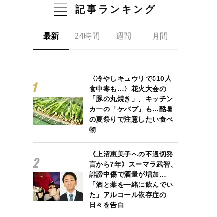
記事ランキング
最新
24時間
週間
月間
〈冷やしキュウリで510人
食中毒も…〉花火大会の
「豚の丸焼き」、キッチン
カーの「ケバブ」も…酷暑
の夏祭りで注意したい食べ
物
《上沼恵美子への不適切発
言から7年》スーマラ武智、
誹謗中傷で酒量が増加…
「酒と薬を一緒に飲んでい
た」アルコール依存症の
日々を告白