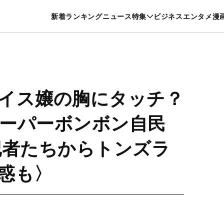
特集一覧を見る
漫画一覧を見る
新着
ランキング
ニュース
特集
ビジネス
エンタメ
漫
養・カルチャー
暮らし
スポーツ
ヘルスケア
美容
グルメ
イス嬢の胸にタッチ？
ーパーボンボン自民
記者たちからトンズラ
惑も〉