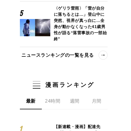
〈ゲリラ雷雨〉「雷が自分
に落ちるとは…」登山中に
突然、視界が真っ白に…全
身が動かなくなった41歳男
性が語る“落雷事故の一部始
終”
ニュースランキングの一覧を見る
漫画ランキング
最新
24時間
週間
月間
【新連載・漫画】配達先