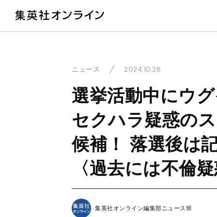
教
2024.10.28
ニュース
選挙活動中にウグ
セクハラ疑惑のス
候補！ 落選後は
〈過去には不倫疑
集英社オンライン編集部ニュース班