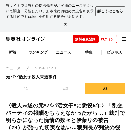
当サイトでは当社の提携先等がお客様のニーズ等につ
いて調査・分析したり、お客様にお勧めの広告を表示
詳しくはこちら
する目的で Cookie を使用する場合があります。
×
無料会員登録
ログイン
新着
ランキング
ニュース
特集
ビジネス
2024.07.20
ニュース
元パパ活女子殺人未遂事件
#1
#2
#3
〈殺人未遂の元“パパ活女子”に懲役5年〉「乱交
パーティの報酬をもらえなかったから…」裁判で
明らかになった痴情の数々と伊藤りの被告
（29）が語った切実な思い…裁判長が判決の後