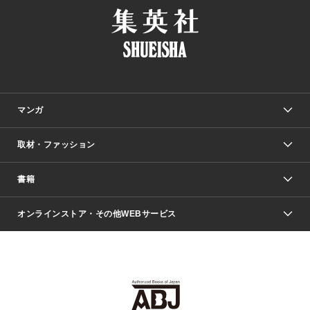
マンガ
取材・ファッション
少年マンガ
週刊少年ジャンプ
書籍
ファッション・美容
青年マンガ
ジャンプSQ.
Seventeen
週刊ヤングジャンプ
オンラインストア・その他WEBサービス
文芸・文庫・総合
芸能・情報・スポーツ
少女マンガ
Vジャンプ
non-no Web
ヤングジャンプ定期購読デジタル
すばる
Myojo
オンラインストア
りぼん
学芸・ノンフィクション・新書
最強ジャンプ
女性マンガ
@BAILA
ヤンジャン＋
小説すばる
週プレNEWS
マーガレット
集英社OTOコンテンツ
集英社 学芸編集部
少年ジャンプ＋
その他WEBサービス
クッキー
ライトノベル・ノベライズ
MAQUIA ONLINE
となりのヤングジャンプ
集英社 文芸ステーション
週プレ グラジャパ！
別冊マーガレット
SHUEISHA MANGA-ART HERITAGE
集英社 ビジネス書