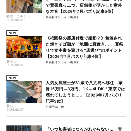
で賛否真っ二つ、店舗側が明かした意外
な本音【2026年7月バズり記事5位】
教養・カルチャー
集英社オンライン編集部
2026.08.07
NEW
《祇園祭の露店付近で撮影？》包装され
た焼きそば麺が「地面に直置き…」 夏祭
りで食中毒を避ける“店選び”のポイント
【2026年7月バズり記事4位】
暮らし
集英社オンライン編集部
2026.08.07
NEW
人気女流雀士が31歳で八丈島へ移住…家
賃15万円→3万円、1K→4LDK「東京では
壊れてしまうと…」【2026年7月バズり
記事3位】
暮らし
松岡千晶
2026.08.07
「いつ加害者になるかわからない…」青