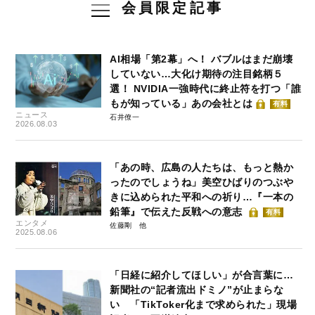
会員限定記事
AI相場「第2幕」へ！ バブルはまだ崩壊
していない…大化け期待の注目銘柄５
選！ NVIDIA一強時代に終止符を打つ「誰
もが知っている」あの会社とは
有料
ニュース
石井僚一
2026.08.03
「あの時、広島の人たちは、もっと熱か
ったのでしょうね」美空ひばりのつぶや
きに込められた平和への祈り…『一本の
鉛筆』で伝えた反戦への意志
有料
エンタメ
佐藤剛
2025.08.06
「日経に紹介してほしい」が合言葉に…
新聞社の“記者流出ドミノ”が止まらな
い 「TikToker化まで求められた」現場