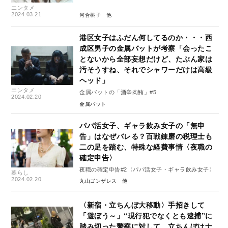
エンタメ
2024.03.21
河合桃子
港区女子はふだん何してるのか・・・西
成区男子の金属バットが考察「会ったこ
とないから全部妄想だけど、たぶん家は
汚そうすね、それでシャワーだけは高級
ヘッド」
エンタメ
金属バットの「酒辛肉鮪」#5
2024.02.20
金属バット
パパ活女子、ギャラ飲み女子の「無申
告」はなぜバレる？百戦錬磨の税理士も
二の足を踏む、特殊な経費事情〈夜職の
確定申告〉
夜職の確定申告#2〈パパ活女子・ギャラ飲み女子〉
暮らし
2024.02.20
丸山ゴンザレス
〈新宿・立ちんぼ大移動〉手招きして
「遊ぼう～」“現行犯でなくとも逮捕”に
踏み切った警察に対して、立ちんぼはナ