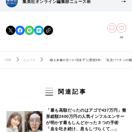
集英社オンライン編集部ニュース班
48
TOP
ニュース
〈殺人未遂の元“パパ活女子”に懲役5年〉「乱交パーティの
関連記事
「最も高額だったのはアゴで437万円」整
形総額2400万円の人気インフルエンサー
が明かす最もしんどかった３つの手術
「血を吐き続け、息もしづらくて…」