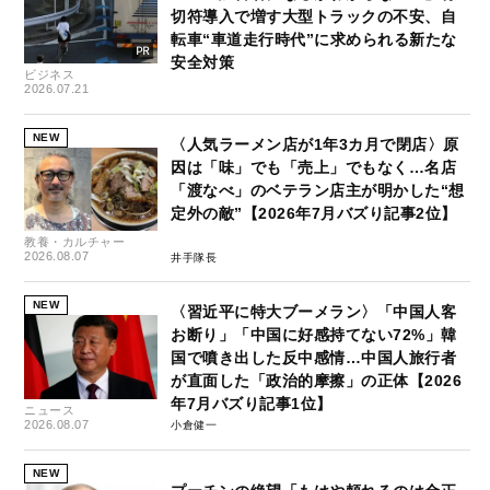
切符導入で増す大型トラックの不安、自
転車“車道走行時代”に求められる新たな
安全対策
ビジネス
2026.07.21
NEW
〈人気ラーメン店が1年3カ月で閉店〉原
因は「味」でも「売上」でもなく…名店
「渡なべ」のベテラン店主が明かした“想
定外の敵”【2026年7月バズり記事2位】
教養・カルチャー
2026.08.07
井手隊長
NEW
〈習近平に特大ブーメラン〉「中国人客
お断り」「中国に好感持てない72%」韓
国で噴き出した反中感情…中国人旅行者
が直面した「政治的摩擦」の正体【2026
年7月バズり記事1位】
ニュース
2026.08.07
小倉健一
NEW