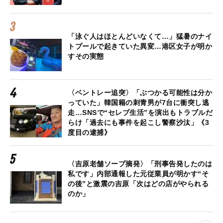
「泳ぐ人はほとんどいなくて…」猛暑のナイ
トプールで起きていた異変…港区女子が明か
すその実態
〈ベントレー追突〉「ぶつかる可能性は分か
っていた」韓国籍の刺青男が7台に衝突し逃
走…SNSで“セレブ生活”を演出もトラブルだ
らけ「過去にも事件を起こし警察沙汰」《3
度目の逮捕》
〈吉原老舗ソープ摘発〉「刑事告発したのは
私です」内部通報した元従業員が明かす“そ
の後”と激震の吉原「次はどの店がやられる
のか」