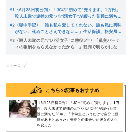
#1
〈6月28日初公判〉「JCの“初めて”売ります。1万円」
殺人未遂で逮捕の元“パパ活女子”が綴った苦難に満ちた
29年。「中学生というだけで自分に価値があると思っ
#2
〈獄中手記〉「誰も私を愛してくれない、誰も私に興味
た」売春との出会いが彼女の人生を変えた
がない、死ぬことさえできない…」生活保護、格安風
俗、売掛金の保証人、違法売春パーティ…陥った負のス
#3
〈殺人未遂の元“パパ活女子”に懲役5年〉「乱交パーテ
パイラル。元“パパ活女子”が伊藤りの被告が今思うこと
ィの報酬をもらえなかったから…」裁判で明らかになっ
た痴情の数々と伊藤りの被告（29）が語った切実な思
い…裁判長が判決の後に付け足した“言葉”とは
ニュース
こちらの記事もおすすめ
〈6月28日初公判〉「JCの“初めて”売ります。1万
円」殺人未遂で逮捕の元“パパ活女子”が綴った苦
難に満ちた28年。「中学生というだけで自分に価
値があると思った」売春との出会いが彼女の人生
を変えた