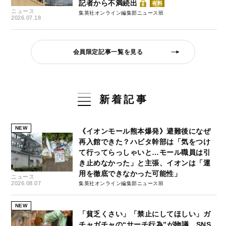
記者から不満続出
有料
ニュース
集英社オンライン編集部ニュース班
2026.07.18
会員限定記事一覧を見る
新着記事
NEW
《イオンモール熊本爆発》避難後になぜ
再入館できた？ハビタ幹部は「気をつけ
て行ってらっしゃいと…モール職員は引
き止めなかった」と主張、イオンは「運
用を徹底できなかった可能性」
ニュース
2026.08.07
集英社オンライン編集部ニュース班
NEW
「貧乏くさい」「禁止にしてほしい」ガ
チャガチャの“サーチ行為”が物議 SNS