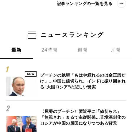
記事ランキングの一覧を見る
ニュースランキング
最新
24時間
週間
月間
NEW
プーチンの絶望「もはや頼れるのは金正恩だ
け」…中国に値切られ、インドに振り回され
る“大国ロシア”の悲しい現実
〈屈辱のプーチン〉習近平に「値切られ」
「無視され」まるで主従関係…苦境深刻化の
ロシアが中国の属国になりつつある背景