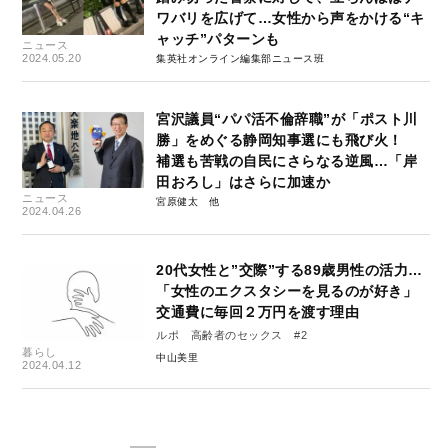
ワバリを広げて…女性から声をかける“キ
ャッチ”パターンも
ニュース
2024.05.20
集英社オンライン編集部ニュース班
宮沢議員“パパ活不倫辞職”が「ポスト川
勝」をめぐる静岡知事選にも飛び火！
補選も苦戦の自民にさらなる逆風…「岸
田おろし」はさらに加速か
ニュース
宮原健太
2024.04.26
20代女性と”交際”する89歳男性の活力…
「女性のエクスタシーを見るのが好き」
交通費に毎回２万円を渡す理由
ルポ 高齢者のセックス #2
暮らし
中山美里
2024.04.12