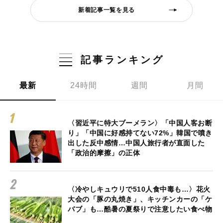
新着記事一覧を見る
記事ランキング
最新
24時間
週間
月間
〈習近平に特大ブーメラン〉「中国人客お断
り」「中国に好感持てない72%」韓国で噴き
出した反中感情…中国人旅行者が直面した
「政治的摩擦」の正体
〈冷やしキュウリで510人食中毒も…〉花火
大会の「豚の丸焼き」、キッチンカーの「ケ
バブ」も…酷暑の夏祭りで注意したい食べ物