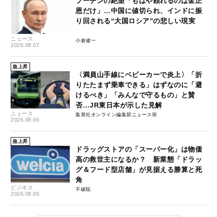
プーチンの絶望「もはや頼れるのは金正
恩だけ」…中国に値切られ、インドに振
り回される“大国ロシア”の悲しい現実
ニュース
小倉健一
2026.08.07
急上昇
〈満員山手線にベビーカーで炎上〉「折
りたたまず乗車できる」はずなのに「避
けるべき」「みんなで守るもの」と賛
否…JR東日本が示した見解
ニュース
集英社オンライン編集部ニュース班
2026.08.06
急上昇
ドラッグストアの「スーパー化」は物価
高の救世主になるか？ 新業態「ドラッ
グ＆フード型店舗」が見据える勝算と死
角
ビジネス
不破聡
2026.08.06