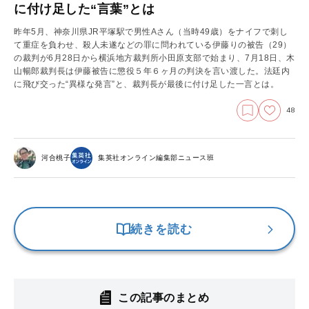
に付け足した“言葉”とは
昨年5月、神奈川県JR平塚駅で男性Aさん（当時49歳）をナイフで刺し
て重症を負わせ、殺人未遂などの罪に問われている伊藤りの被告（29）
の裁判が6月28日から横浜地方裁判所小田原支部で始まり、7月18日、木
山暢郎裁判長は伊藤被告に懲役５年６ヶ月の判決を言い渡した。法廷内
に飛び交った“異様な発言”と、裁判長が最後に付け足した一言とは。
48
河合桃子
集英社オンライン編集部ニュース班
続きを読む
この記事のまとめ