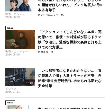
の指輪がほしいねん』ピンク地底人3号×
本谷有希子
教養・カルチャー
ピンク地底人３号
2026.08.09
NEW
「アクションってしんどいな」本当に死
ぬ思いで…俳優・木村達成が語るドラマ
版『水滸伝』過酷な撮影の裏側と打ち上
げでの北方謙三
教養・カルチャー
木村達成
2026.08.09
「いつ加害者になるかわからない…」青
切符導入で増す大型トラックの不安、自
転車“車道走行時代”に求められる新たな
安全対策
ビジネス
2026.07.21
NEW