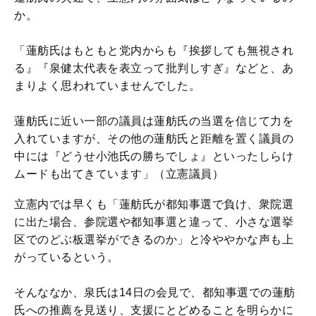
か。
「蓮舫氏はもともと党内からも『挨拶しても無視され
る』『泉健太代表を表立って批判しすぎ』などと、あ
まりよく思われていませんでした。
蓮舫氏に近い一部の議員は蓮舫氏の当選を信じて力を
入れていますが、その他の蓮舫氏と距離を置く議員の
中には『どうせ小池氏の勝ちでしょ』といったしらけ
ムードも出てきています」（立憲議員）
立憲内では早くも「蓮舫氏が都知事選で負け、衆院選
に出た場合、参院選や都知事選と違って、小さな選挙
区でのどぶ板選挙ができるのか」と冷ややかな声も上
がっているという。
そんななか、泉氏は14日の会見で、都知事選での蓮舫
氏への推薦を見送り、支援にとどめることを明らかに