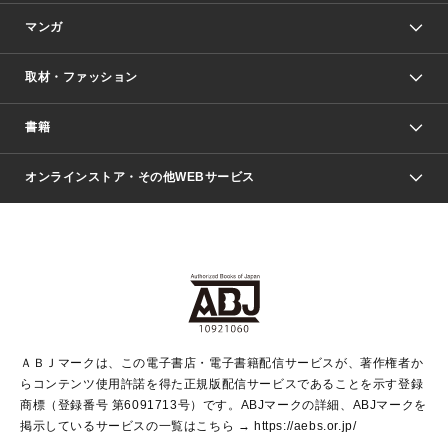
マンガ
取材・ファッション
少年マンガ
週刊少年ジャンプ
書籍
ファッション・美容
青年マンガ
ジャンプSQ.
Seventeen
週刊ヤングジャンプ
オンラインストア・その他WEBサービス
文芸・文庫・総合
芸能・情報・スポーツ
少女マンガ
Vジャンプ
non-no Web
ヤングジャンプ定期購読デジタル
すばる
Myojo
オンラインストア
りぼん
学芸・ノンフィクション・新書
最強ジャンプ
女性マンガ
@BAILA
ヤンジャン＋
小説すばる
週プレNEWS
マーガレット
集英社OTOコンテンツ
集英社 学芸編集部
少年ジャンプ＋
その他WEBサービス
クッキー
ライトノベル・ノベライズ
MAQUIA ONLINE
となりのヤングジャンプ
集英社 文芸ステーション
週プレ グラジャパ！
別冊マーガレット
SHUEISHA MANGA-ART HERITAGE
集英社 ビジネス書
ゼブラック
ココハナ
SHUEISHA ADNAVI
SPUR.JP
集英社Webマガジン Cobalt
グランドジャンプ
web 集英社文庫
キッズ
web Sportiva
マンガMee
ジャンプキャラクターズストア
集英社新書
ジャンプルーキー！
月刊オフィスユー
ＡＢＪマークは、この電子書店・電子書籍配信サービスが、著作権者か
EDITOR'S LAB
LEE
集英社オレンジ文庫
ウルトラジャンプ
青春と読書
パラスポ＋！
らコンテンツ使用許諾を得た正規版配信サービスであることを示す登録
集英社みらい文庫
リマコミ＋
HAPPY PLUS STORE
集英社新書プラス
ジャンプTOON
商標（登録番号 第6091713号）です。ABJマークの詳細、ABJマークを
Marisol
シフォン文庫
アジア人物史
S-KIDS.LAND
マンガMeets
掲示しているサービスの一覧はこちら →
https://aebs.or.jp/
shueisha vox
よみタイ
S-MANGA
Web éclat
ダッシュエックス文庫