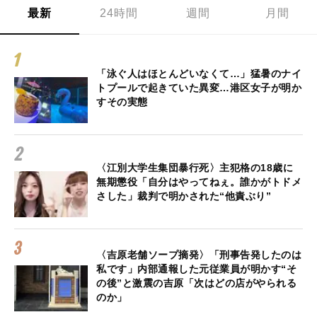
最新
24時間
週間
月間
「泳ぐ人はほとんどいなくて…」猛暑のナイ
トプールで起きていた異変…港区女子が明か
すその実態
〈江別大学生集団暴行死〉主犯格の18歳に
無期懲役「自分はやってねぇ。誰かがトドメ
さした」裁判で明かされた“他責ぶり”
〈吉原老舗ソープ摘発〉「刑事告発したのは
私です」内部通報した元従業員が明かす“そ
の後”と激震の吉原「次はどの店がやられる
のか」