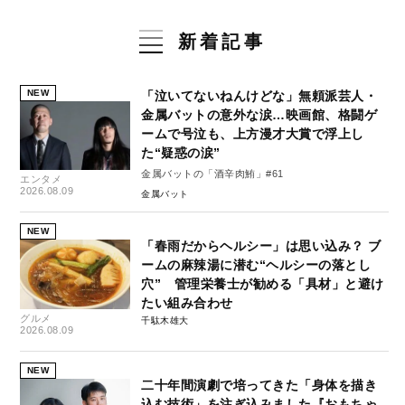
新着記事
NEW
「泣いてないねんけどな」無頼派芸人・
金属バットの意外な涙…映画館、格闘ゲ
ームで号泣も、上方漫才大賞で浮上し
た“疑惑の涙”
金属バットの「酒辛肉鮪」#61
エンタメ
2026.08.09
金属バット
NEW
「春雨だからヘルシー」は思い込み？ ブ
ームの麻辣湯に潜む“ヘルシーの落とし
穴” 管理栄養士が勧める「具材」と避け
たい組み合わせ
グルメ
千駄木雄大
2026.08.09
NEW
二十年間演劇で培ってきた「身体を描き
込む技術」を注ぎ込みました『おもちゃ