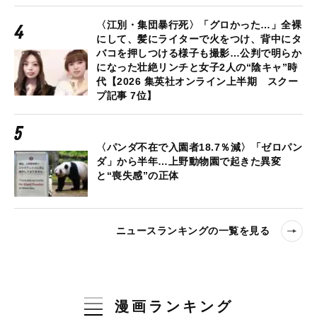
〈江別・集団暴行死〉「グロかった…」全裸
にして、髪にライターで火をつけ、背中にタ
バコを押しつける様子も撮影…公判で明らか
になった壮絶リンチと女子2人の“陰キャ”時
代【2026 集英社オンライン上半期 スクー
プ記事 7位】
〈パンダ不在で入園者18.7％減〉「ゼロパン
ダ」から半年…上野動物園で起きた異変
と“喪失感”の正体
ニュースランキングの一覧を見る
漫画ランキング