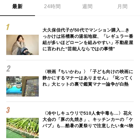
最新
24時間
週間
月間
大久保佳代子が50代でマンション購入…き
っかけは浴槽裏の湯垢地獄、「レギュラー番
組が多いほどローンを組みやすい」不動産屋
に言われた“芸能人ならではの事情”
〈映画『ちいかわ』〉「子ども向けの映画に
静かにするマナーはありません」「叱ってく
れ」大ヒットの裏で鑑賞マナー論争が白熱
〈冷やしキュウリで510人食中毒も…〉花火
大会の「豚の丸焼き」、キッチンカーの「ケ
バブ」も…酷暑の夏祭りで注意したい食べ物