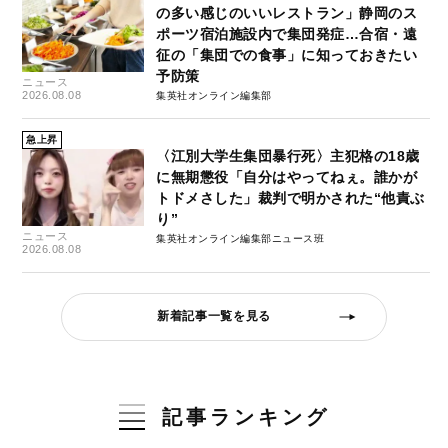
の多い感じのいいレストラン」静岡のス
ポーツ宿泊施設内で集団発症…合宿・遠
征の「集団での食事」に知っておきたい
予防策
ニュース
2026.08.08
集英社オンライン編集部
急上昇
〈江別大学生集団暴行死〉主犯格の18歳
に無期懲役「自分はやってねぇ。誰かが
トドメさした」裁判で明かされた“他責ぶ
り”
ニュース
集英社オンライン編集部ニュース班
2026.08.08
新着記事一覧を見る
記事ランキング