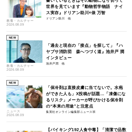
書いているときはその動物になり切って
世界を見ています『動物哲学物語 ナイ
ス実存』ドリアン助川×俵 万智
ドリアン助川
教養・カルチャー
2026.08.09
NEW
「過去と現在の「接点」を探して」『ハ
ヤブサ消防団 森へつづく道』池井戸 潤
インタビュー
池井戸潤
教養・カルチャー
2026.08.09
NEW
「保冷剤は直接皮膚に当てないで。水疱
ができた人も」X投稿が話題…「凍傷にな
るリスク」メーカーが呼びかける保冷剤
の“本来の用途”と注意点
ニュース
集英社オンライン編集部ニュース班
2026.08.09
【バイキング192人食中毒】「清潔で品数