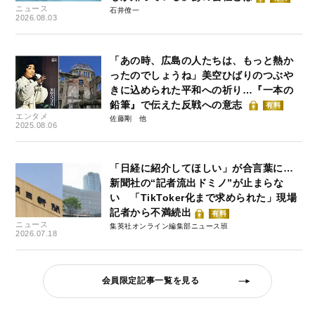
ニュース
石井僚一
2026.08.03
「あの時、広島の人たちは、もっと熱か
ったのでしょうね」美空ひばりのつぶや
きに込められた平和への祈り…『一本の
鉛筆』で伝えた反戦への意志
有料
エンタメ
佐藤剛
2025.08.06
「日経に紹介してほしい」が合言葉に…
新聞社の“記者流出ドミノ”が止まらな
い 「TikToker化まで求められた」現場
記者から不満続出
有料
ニュース
集英社オンライン編集部ニュース班
2026.07.18
会員限定記事一覧を見る