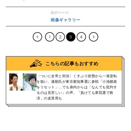
次のページ
画像ギャラリー
1
2
3
4
こちらの記事もおすすめ
〈ついに女帝と対決〉くすぶり状態から一発逆転
を狙い、蓮舫氏が東京都知事選に参戦「小池都政
をリセット」…でも身内からは「なんでも批判す
るのは見苦しい」の声。「負けても衆院選で救
済」の皮算用も