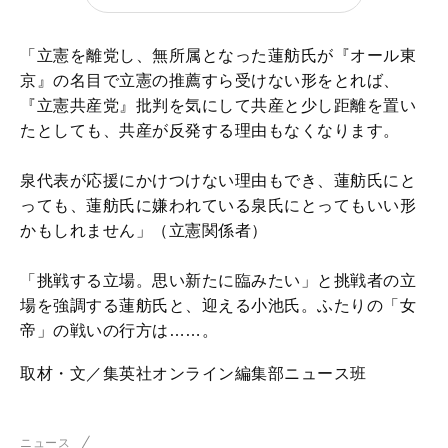
「立憲を離党し、無所属となった蓮舫氏が『オール東
京』の名目で立憲の推薦すら受けない形をとれば、
『立憲共産党』批判を気にして共産と少し距離を置い
たとしても、共産が反発する理由もなくなります。
泉代表が応援にかけつけない理由もでき、蓮舫氏にと
っても、蓮舫氏に嫌われている泉氏にとってもいい形
かもしれません」（立憲関係者）
「挑戦する立場。思い新たに臨みたい」と挑戦者の立
場を強調する蓮舫氏と、迎える小池氏。ふたりの「女
帝」の戦いの行方は……。
取材・文／集英社オンライン編集部ニュース班
ニュース