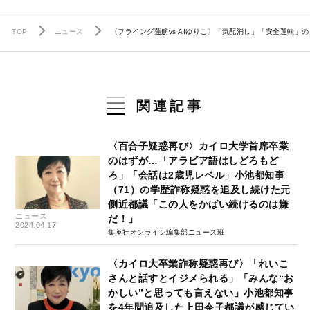
TOP
ニュース
〈フライング蓮舫vs AIゆりこ〉「気配消し」「安全運転」
関連記事
〈百合子疑惑再び〉カイロ大学首席卒業
のはずが…「アラビア語はしどろもど
ろ」「会話は2歳児レベル」小池都知事
（71）の学歴詐称疑惑を追及し続けた元
側近都議「この人をかばい続けるのは嫌
ニュース
だ！」
2024.04.17
集英社オンライン編集部ニュース班
〈カイロ大卒業詐称疑惑再び〉「れいこ
さんと話すとイジメられる」「みんな“お
かしい”と思っても言えない」小池都知事
を4年間追及した上田令子都議が感じてい