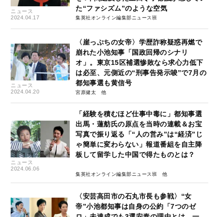
た“ファシズム”のような空気
ニュース
2024.04.17
集英社オンライン編集部ニュース班
〈崖っぷちの女帝〉学歴詐称疑惑再燃で
崩れた小池知事「国政回帰のシナリ
オ」。東京15区補選惨敗なら求心力低下
は必至、元側近の“刑事告発示唆”で7月の
都知事選も黄信号
ニュース
2024.04.20
宮原健太
「経験を積むほど仕事中毒に」都知事選
出馬・蓮舫氏の原点を当時の連載＆お宝
写真で振り返る「“人の営み”は“経済”じ
ゃ簡単に変わらない」報道番組を自主降
板して留学した中国で得たものとは？
ニュース
2024.06.06
集英社オンライン編集部ニュース班
〈安芸高田市の石丸市長も参戦〉“女
帝”小池都知事は自身の公約「7つのゼ
ロ」未達成でも3選安泰の理由とは…一