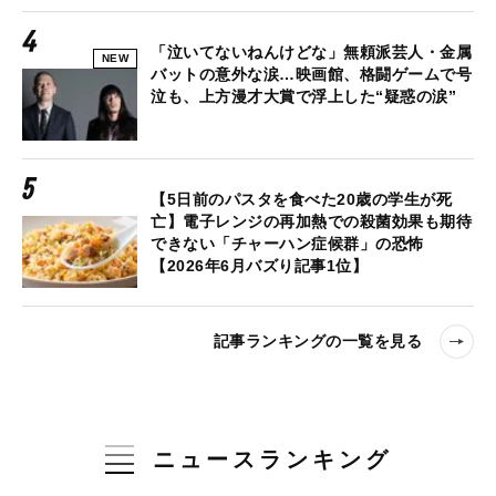
「泣いてないねんけどな」無頼派芸人・金属
NEW
バットの意外な涙…映画館、格闘ゲームで号
泣も、上方漫才大賞で浮上した“疑惑の涙”
【5日前のパスタを食べた20歳の学生が死
亡】電子レンジの再加熱での殺菌効果も期待
できない「チャーハン症候群」の恐怖
【2026年6月バズり記事1位】
記事ランキングの一覧を見る
ニュースランキング