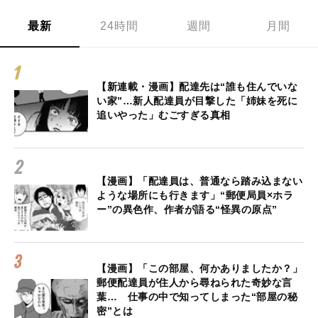
最新
24時間
週間
月間
【新連載・漫画】配達先は“誰も住んでいな
い家”…新人配達員が目撃した「姉妹を死に
追いやった」むごすぎる真相
【漫画】「配達員は、普通なら踏み込まない
ような場所にも行きます」“郵便局員×ホラ
ー”の異色作、作者が語る“怪異の原点”
【漫画】「この部屋、何かありましたか？」
郵便配達員が住人から尋ねられた奇妙な言
葉… 仕事の中で知ってしまった“部屋の秘
密”とは