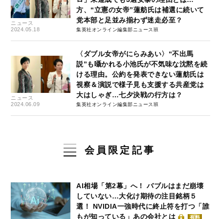
方、“立憲の女帝”蓮舫氏は補選に続いて
党本部と足並み揃わず迷走必至？
ニュース
2024.05.18
集英社オンライン編集部ニュース班
〈ダブル女帝がにらみあい〉“不出馬
説”も囁かれる小池氏が不気味な沈黙を続
ける理由。公約を発表できない蓮舫氏は
視察＆演説で様子見も支援する共産党は
大はしゃぎ…七夕決戦の行方は？
ニュース
2024.06.09
集英社オンライン編集部ニュース班
会員限定記事
AI相場「第2幕」へ！ バブルはまだ崩壊
していない…大化け期待の注目銘柄５
選！ NVIDIA一強時代に終止符を打つ「誰
もが知っている」あの会社とは
有料