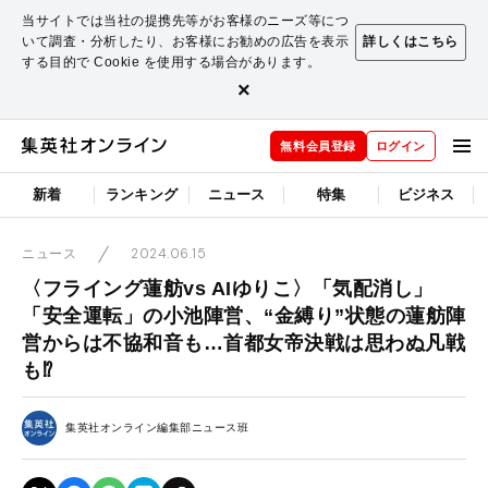
当サイトでは当社の提携先等がお客様のニーズ等につ
いて調査・分析したり、お客様にお勧めの広告を表示
詳しくはこちら
する目的で Cookie を使用する場合があります。
×
無料会員登録
ログイン
新着
ランキング
ニュース
特集
ビジネス
2024.06.15
ニュース
〈フライング蓮舫vs AIゆりこ〉「気配消し」
「安全運転」の小池陣営、“金縛り”状態の蓮舫陣
営からは不協和音も…首都女帝決戦は思わぬ凡戦
も⁉
集英社オンライン編集部ニュース班