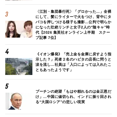
〈江別・集団暴行死〉「グロかった…」全裸
にして、髪にライターで火をつけ、背中にタ
バコを押しつける様子も撮影…公判で明らか
になった壮絶リンチと女子2人の“陰キャ”時
代【2026 集英社オンライン上半期 スクー
プ記事 7位】
《イオン爆発》「売上金を金庫に戻すよう指
示した？」死者２名のハビタの店長に問うと
涙を流し…社員は「入口によっては入れたこ
ともあったようです」
プーチンの絶望「もはや頼れるのは金正恩だ
け」…中国に値切られ、インドに振り回され
る“大国ロシア”の悲しい現実