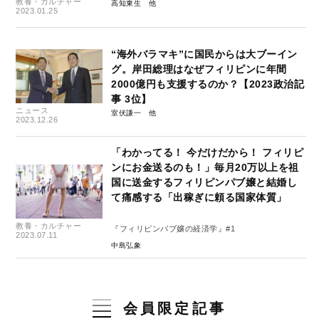
教養・カルチャー
高知東生
2023.01.25
“海外バラマキ”に国民からは大ブーイン
グ。岸田総理はなぜフィリピンに年間
2000億円も支援するのか？【2023政治記
事 3位】
ニュース
室伏謙一
2023.12.26
「わかってる！ 今だけだから！ フィリピ
ンにお金送るのも！」毎月20万以上を祖
国に送金するフィリピンパブ嬢と結婚し
て痛感する「出稼ぎに頼る国家体質」
教養・カルチャー
『フィリピンパブ嬢の経済学』#1
2023.07.11
中島弘象
会員限定記事