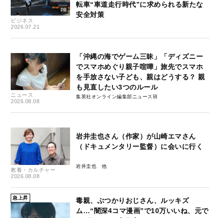
転車“車道走行時代”に求められる新たな
安全対策
ビジネス
2026.07.21
「沖縄の海でゲーム三昧」「ディズニー
でスマホめぐり親子喧嘩」旅先でスマホ
を手放さない子ども、親はどうする？ 親
も見直したい3つのルール
ニュース
集英社オンライン編集部ニュース班
2026.08.08
岩井圭也さん（作家）が山崎エマさん
（ドキュメンタリー監督）に会いに行く
岩井圭也
教養・カルチャー
2026.08.08
急上昇
毒親、ぶつかりおじさん、ルッキズ
ム…“闇深4コマ漫画”で10万いいね、元で