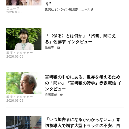
り”
ニュース
集英社オンライン編集部ニュース班
2026.08.08
「〈保る〉とは何か」『汽笛、聞こえ
る』佐藤雫 インタビュー
佐藤雫
教養・カルチャー
2026.08.08
宮﨑駿の中心にある、世界を考えるため
の「問い」『宮﨑駿の詩学』赤坂憲雄 イ
ンタビュー
赤坂憲雄
教養・カルチャー
2026.08.08
「いつ加害者になるかわからない…」青
切符導入で増す大型トラックの不安、自