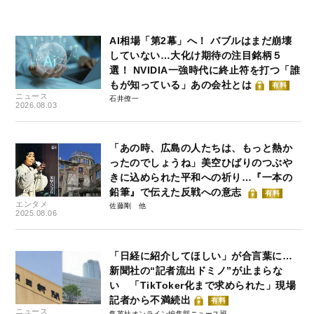
AI相場「第2幕」へ！ バブルはまだ崩壊
していない…大化け期待の注目銘柄５
選！ NVIDIA一強時代に終止符を打つ「誰
もが知っている」あの会社とは
有料
ニュース
石井僚一
2026.08.03
「あの時、広島の人たちは、もっと熱か
ったのでしょうね」美空ひばりのつぶや
きに込められた平和への祈り…『一本の
鉛筆』で伝えた反戦への意志
有料
エンタメ
佐藤剛
2025.08.06
「日経に紹介してほしい」が合言葉に…
新聞社の“記者流出ドミノ”が止まらな
い 「TikToker化まで求められた」現場
記者から不満続出
有料
ニュース
集英社オンライン編集部ニュース班