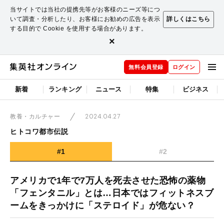
当サイトでは当社の提携先等がお客様のニーズ等につ
いて調査・分析したり、お客様にお勧めの広告を表示
詳しくはこちら
する目的で Cookie を使用する場合があります。
×
無料会員登録
ログイン
新着
ランキング
ニュース
特集
ビジネス
2024.04.27
教養・カルチャー
ヒトコワ都市伝説
#1
#2
アメリカで1年で7万人を死去させた恐怖の薬物
「フェンタニル」とは…日本ではフィットネスブ
ームをきっかけに「ステロイド」が危ない？