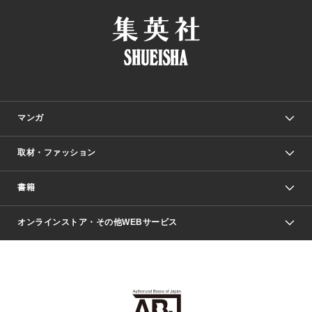
マンガ
取材・ファッション
少年マンガ
週刊少年ジャンプ
書籍
ファッション・美容
青年マンガ
ジャンプSQ.
Seventeen
週刊ヤングジャンプ
オンラインストア・その他WEBサービス
文芸・文庫・総合
芸能・情報・スポーツ
少女マンガ
Vジャンプ
non-no Web
ヤングジャンプ定期購読デジタル
すばる
Myojo
オンラインストア
りぼん
学芸・ノンフィクション・新書
最強ジャンプ
女性マンガ
@BAILA
ヤンジャン＋
小説すばる
週プレNEWS
マーガレット
集英社OTOコンテンツ
集英社 学芸編集部
少年ジャンプ＋
その他WEBサービス
クッキー
ライトノベル・ノベライズ
MAQUIA ONLINE
となりのヤングジャンプ
集英社 文芸ステーション
週プレ グラジャパ！