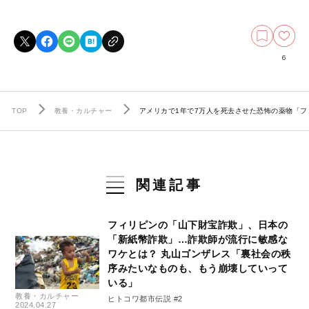
6
TOP
教養・カルチャー
アメリカで1年で7万人を死去させた恐怖の薬物「
関連記事
フィリピンの「山下財宝詐欺」、日本の
「新紙幣詐欺」…詐欺師が流行に敏感な
ワケとは？ 丸山ゴンザレス「裏社会の秩
序みたいなものも、もう崩壊していって
いる」
教養・カルチャー
ヒトコワ都市伝説 #2
2024.04.27