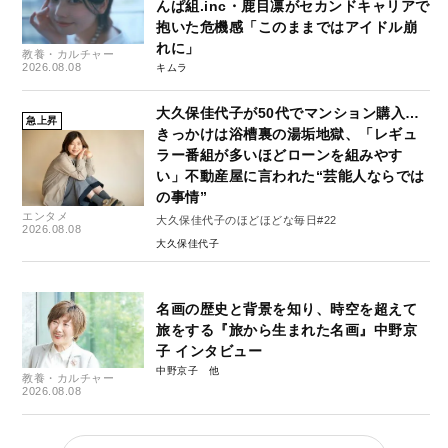
んぱ組.inc・鹿目凛がセカンドキャリアで
抱いた危機感「このままではアイドル崩
れに」
教養・カルチャー
2026.08.08
キムラ
大久保佳代子が50代でマンション購入…
急上昇
きっかけは浴槽裏の湯垢地獄、「レギュ
ラー番組が多いほどローンを組みやす
い」不動産屋に言われた“芸能人ならでは
の事情”
エンタメ
大久保佳代子のほどほどな毎日#22
2026.08.08
大久保佳代子
名画の歴史と背景を知り、時空を超えて
旅をする『旅から生まれた名画』中野京
子 インタビュー
中野京子
教養・カルチャー
2026.08.08