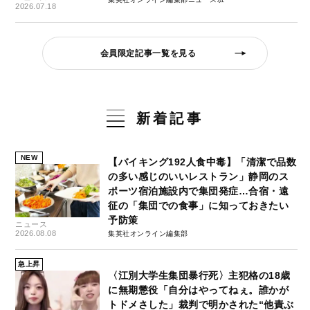
2026.07.18
会員限定記事一覧を見る
新着記事
NEW
【バイキング192人食中毒】「清潔で品数
の多い感じのいいレストラン」静岡のス
ポーツ宿泊施設内で集団発症…合宿・遠
征の「集団での食事」に知っておきたい
予防策
ニュース
2026.08.08
集英社オンライン編集部
急上昇
〈江別大学生集団暴行死〉主犯格の18歳
に無期懲役「自分はやってねぇ。誰かが
トドメさした」裁判で明かされた“他責ぶ