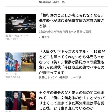
Naokiman Show
「性行為のことしか考えられなくなる」
低年齢化が進む薬物依存症の本当の怖さ
とは…
15歳の少女が溺れた恐るべき薬物の実態
教養・カルチャー
石井光太
2022.09.15
〈大阪グリ下キッズのリアル〉「15歳だ
とどこも雇ってくれないから体売ろっか
なって（笑）」警察が防犯カメラ設置も
変わらぬ現状「今は咳止め薬でパキるの
が流行ってます」
ニュース
2023.08.07
集英社オンライン編集部ニュース班
ヤクザの親分の父と愛人の母の間に生ま
れて…「俺に文句あるのか！」とツッパ
りまくって生きてきた高知東生は罪を犯
した後、どう生き直しているのか