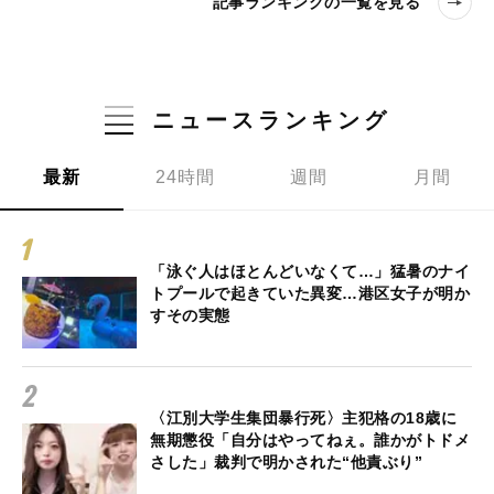
記事ランキングの一覧を見る
ニュースランキング
最新
24時間
週間
月間
「泳ぐ人はほとんどいなくて…」猛暑のナイ
トプールで起きていた異変…港区女子が明か
すその実態
〈江別大学生集団暴行死〉主犯格の18歳に
無期懲役「自分はやってねぇ。誰かがトドメ
さした」裁判で明かされた“他責ぶり”