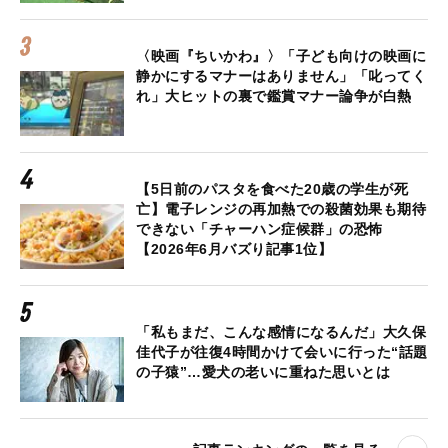
〈映画『ちいかわ』〉「子ども向けの映画に
静かにするマナーはありません」「叱ってく
れ」大ヒットの裏で鑑賞マナー論争が白熱
【5日前のパスタを食べた20歳の学生が死
亡】電子レンジの再加熱での殺菌効果も期待
できない「チャーハン症候群」の恐怖
【2026年6月バズり記事1位】
「私もまだ、こんな感情になるんだ」大久保
佳代子が往復4時間かけて会いに行った“話題
の子猿”…愛犬の老いに重ねた思いとは