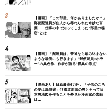
【漫画】「この部屋、何かありましたか？」
郵便配達員が住人から尋ねられた奇妙な言
葉… 仕事の中で知ってしまった“部屋の秘
密”とは
【漫画】「配達員は、普通なら踏み込まない
ような場所にも行きます」“郵便局員×ホラ
ー”の異色作、作者が語る“怪異の原点”
【漫画あり】日給最高6万円。「子供のころ
の夢は風俗嬢」47都道府県の男とヤって日
本男地図を作ることを夢見た漫画家の素顔
は…