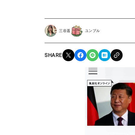
三谷遥
ユンブル
SHARE