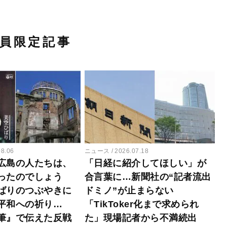
員限定記事
08.06
ニュース
2026.07.18
広島の人たちは、
「日経に紹介してほしい」が
ったのでしょう
合言葉に…新聞社の“記者流出
ばりのつぶやきに
ドミノ”が止まらない
平和への祈り…
「TikToker化まで求められ
筆』で伝えた反戦
た」現場記者から不満続出