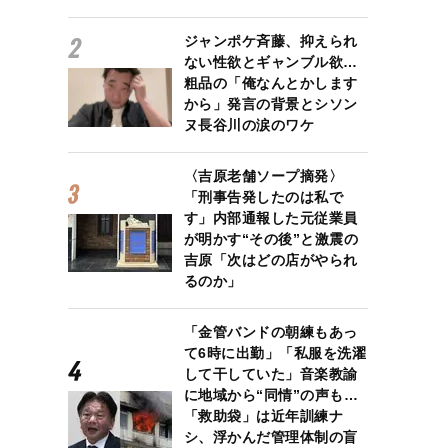
ジャンポケ斉藤、抑えられ
ない性欲とギャンブル欲…
粗品の「俺なんとかします
から」発言の背景とシソン
ヌ長谷川の涙のワケ
〈吉原老舗ソープ摘発〉
「刑事告発したのは私で
す」内部通報した元従業員
が明かす“その後”と激震の
吉原「次はどの店がやられ
るのか」
「金管バンドの朝練もあっ
て6時に出勤」「私服を洗濯
して干していた」音楽教諭
に地域から“同情”の声も…
「救助袋」は近年訓練ナ
シ、浮かんだ管理体制の盲