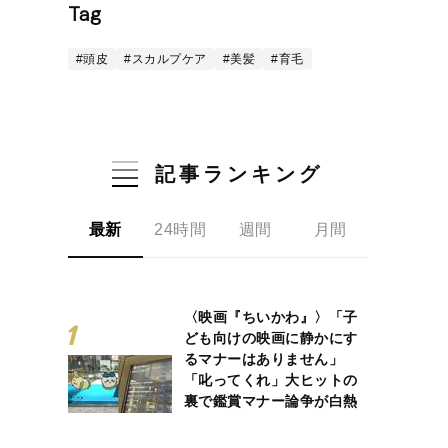
Tag
#頭皮
#スカルプケア
#美髪
#育毛
記事ランキング
最新
24時間
週間
月間
〈映画『ちいかわ』〉「子
ども向けの映画に静かにす
るマナーはありません」
「叱ってくれ」大ヒットの
裏で鑑賞マナー論争が白熱