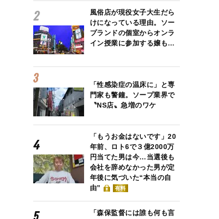
風俗店が現役女子大生だら
けになっている理由。ソー
プランドの個室からオンラ
イン授業に参加する嬢も…
「性感染症の温床に」と専
門家も警鐘。ソープ業界で
〝NS店〟急増のワケ
「もうお金はないです」20
年前、ロト6で３億2000万
円当てた男は今…当選後も
会社を辞めなかった男が定
年後に気づいた“本当の自
由”
有料
「森保監督には誰も何も言