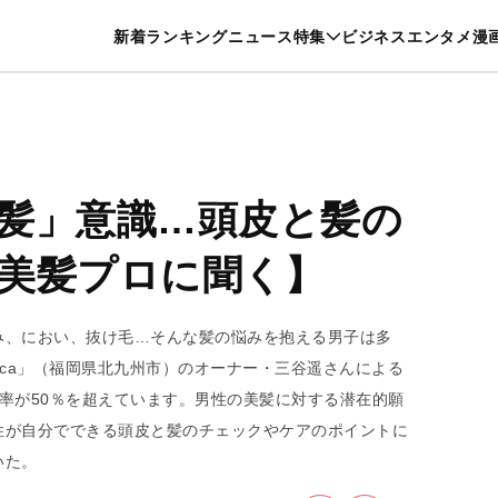
特集一覧を見る
漫画一覧を見る
新着
ランキング
ニュース
特集
ビジネス
エンタメ
漫
養・カルチャー
暮らし
スポーツ
ヘルスケア
美容
グルメ
髪」意識…頭皮と髪の
美髪プロに聞く】
み、におい、抜け毛…そんな髪の悩みを抱える男子は多
 aruca」（福岡県北九州市）のオーナー・三谷遥さんによる
率が50％を超えています。男性の美髪に対する潜在的願
性が自分でできる頭皮と髪のチェックやケアのポイントに
いた。