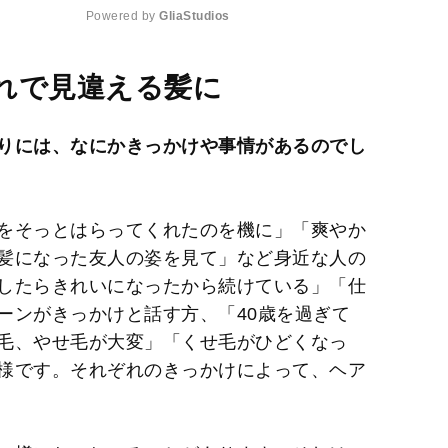
Powered by 
GliaStudios
M
れで見違える髪に
u
t
りには、なにかきっかけや事情があるのでし
e
をそっとはらってくれたのを機に」「爽やか
髪になった友人の姿を見て」など身近な人の
したらきれいになったから続けている」「仕
ーンがきっかけと話す方、「40歳を過ぎて
毛、やせ毛が大変」「くせ毛がひどくなっ
様です。それぞれのきっかけによって、ヘア