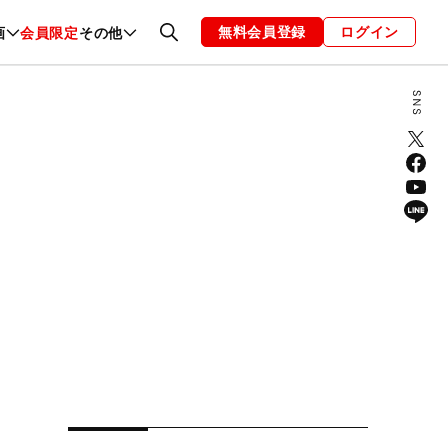
無料会員登録
ログイン
画
会員限定
その他
ファッション
恋愛・結婚
編集部
お知らせ