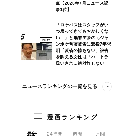
点【2026年7月ニュース記
事1位】
「ロケバスはスタッフがい
つ戻ってきてもおかしくな
い…」と無罪主張の元ジャ
NEW
ンポケ斉藤被告に懲役7年求
刑「反省の情もない」被害
を訴える女性は「ハニトラ
扱いされ…絶対許せない」
ニュースランキングの一覧を見る
漫画ランキング
最新
24時間
週間
月間