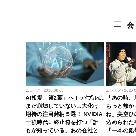
会
ニュース
2026.08.03
エンタメ
2025.
AI相場「第2幕」へ！ バブルは
「あの時、
まだ崩壊していない…大化け
もっと熱か
期待の注目銘柄５選！ NVIDIA
ね」美空ひ
一強時代に終止符を打つ「誰
込められた
もが知っている」あの会社と
『一本の鉛