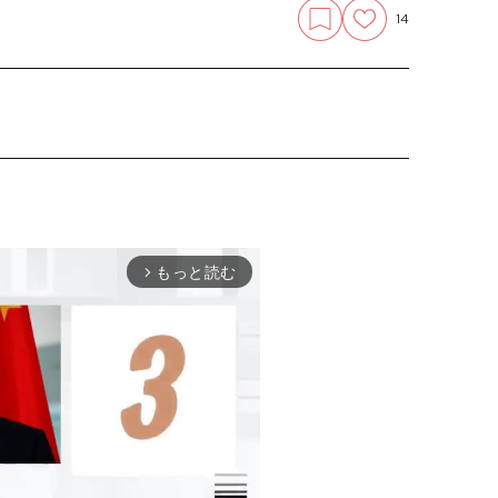
14
もっと読む
arrow_forward_ios