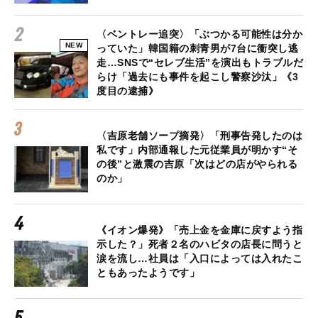
〈ベントレー追突〉「ぶつかる可能性は分か
NEW
っていた」韓国籍の刺青男が7台に衝突し逃
走…SNSで“セレブ生活”を演出もトラブルだ
らけ「過去にも事件を起こし警察沙汰」《3
度目の逮捕》
〈吉原老舗ソープ摘発〉「刑事告発したのは
私です」内部通報した元従業員が明かす“そ
の後”と激震の吉原「次はどの店がやられる
のか」
《イオン爆発》「売上金を金庫に戻すよう指
示した？」死者２名のハビタの店長に問うと
涙を流し…社員は「入口によっては入れたこ
ともあったようです」