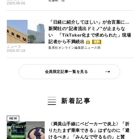
佐藤剛
2025.08.06
「日経に紹介してほしい」が合言葉に…
新聞社の“記者流出ドミノ”が止まらな
い 「TikToker化まで求められた」現場
記者から不満続出
有料
ニュース
集英社オンライン編集部ニュース班
2026.07.18
会員限定記事一覧を見る
新着記事
NEW
〈満員山手線にベビーカーで炎上〉「折
りたたまず乗車できる」はずなのに「避
けるべき」「みんなで守るもの」と賛