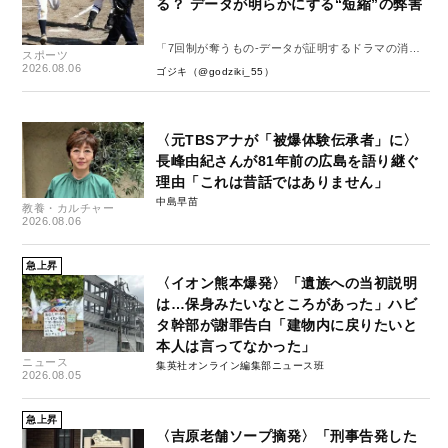
る？ データが明らかにする“短縮”の弊害
「7回制が奪うもの-データが証明するドラマの消
スポーツ
失-」
2026.08.06
ゴジキ（@godziki_55）
〈元TBSアナが「被爆体験伝承者」に〉
長峰由紀さんが81年前の広島を語り継ぐ
理由「これは昔話ではありません」
中島早苗
教養・カルチャー
2026.08.06
急上昇
〈イオン熊本爆発〉「遺族への当初説明
は…保身みたいなところがあった」ハビ
タ幹部が謝罪告白「建物内に戻りたいと
本人は言ってなかった」
ニュース
集英社オンライン編集部ニュース班
2026.08.05
急上昇
〈吉原老舗ソープ摘発〉「刑事告発した