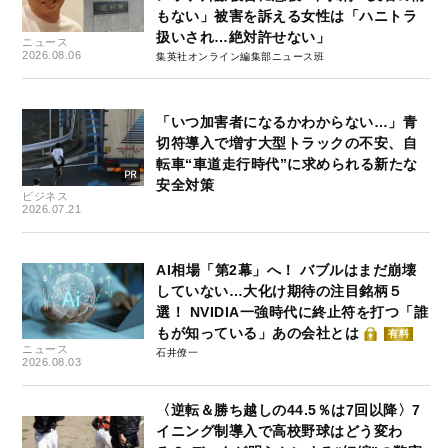
もない」被害を訴える女性は「ハニトラ
扱いされ…絶対許せない」
ニュース
2026.08.06
集英社オンライン編集部ニュース班
「いつ加害者になるかわからない…」青
切符導入で増す大型トラックの不安、自
転車“車道走行時代”に求められる新たな
安全対策
ビジネス
2026.07.21
AI相場「第2幕」へ！ バブルはまだ崩壊
していない…大化け期待の注目銘柄５
選！ NVIDIA一強時代に終止符を打つ「誰
もが知っている」あの会社とは
有料
ニュース
石井僚一
2026.08.03
〈逆転＆勝ち越しの44.5％は7回以降〉7
イニング制導入で高校野球はどう変わ