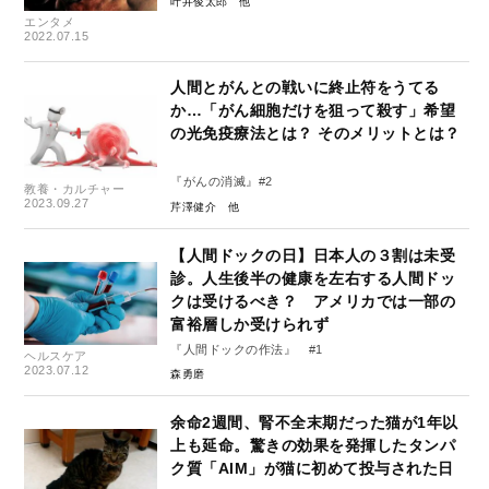
叶井俊太郎
エンタメ
2022.07.15
人間とがんとの戦いに終止符をうてる
か…「がん細胞だけを狙って殺す」希望
の光免疫療法とは？ そのメリットとは？
『がんの消滅』#2
教養・カルチャー
2023.09.27
芹澤健介
【人間ドックの日】日本人の３割は未受
診。人生後半の健康を左右する人間ドッ
クは受けるべき？ アメリカでは一部の
富裕層しか受けられず
『人間ドックの作法』 #1
ヘルスケア
2023.07.12
森勇磨
余命2週間、腎不全末期だった猫が1年以
上も延命。驚きの効果を発揮したタンパ
ク質「AIM」が猫に初めて投与された日