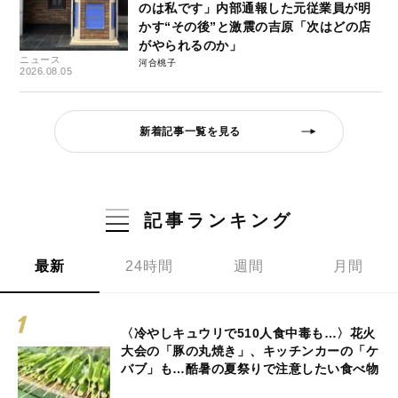
のは私です」内部通報した元従業員が明
かす“その後”と激震の吉原「次はどの店
がやられるのか」
ニュース
河合桃子
2026.08.05
新着記事一覧を見る
記事ランキング
最新
24時間
週間
月間
〈冷やしキュウリで510人食中毒も…〉花火
大会の「豚の丸焼き」、キッチンカーの「ケ
バブ」も…酷暑の夏祭りで注意したい食べ物