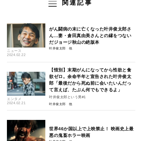
関連記事
がん闘病の末に亡くなった叶井俊太郎さ
ん…妻・倉田真由美さんとの縁をつない
だジョージ秋山の絶版本
叶井俊太郎
ニュース
2024.02.22
【惜別】末期がんになってから性欲と食
欲ゼロ。余命半年と宣告された叶井俊太
郎「最後だから死ぬ前に会いたいんだっ
て言えば、たぶん何でもできるよ」
叶井俊太郎という男#1
エンタメ
2024.02.21
叶井俊太郎
世界46か国以上で上映禁止！ 映画史上最
悪の鬼畜ホラー映画