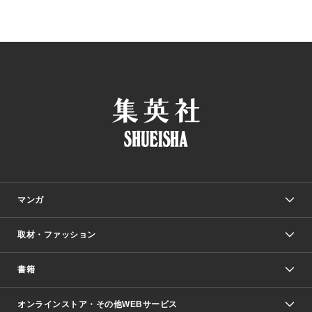
マンガ
取材・ファッション
少年マンガ
週刊少年ジャンプ
書籍
ファッション・美容
青年マンガ
ジャンプSQ.
Seventeen
週刊ヤングジャンプ
オンラインストア・その他WEBサービス
文芸・文庫・総合
芸能・情報・スポーツ
少女マンガ