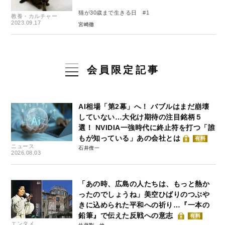
猫が30歳まで生きる日 #1
教養・カルチャー
2023.09.17
宮崎徹
会員限定記事
AI相場「第2幕」へ！ バブルはまだ崩壊
していない…大化け期待の注目銘柄５
選！ NVIDIA一強時代に終止符を打つ「誰
もが知っている」あの会社とは
有料
ニュース
石井僚一
2026.08.03
「あの時、広島の人たちは、もっと熱か
ったのでしょうね」美空ひばりのつぶや
きに込められた平和への祈り…『一本の
鉛筆』で伝えた反戦への意志
有料
エンタメ