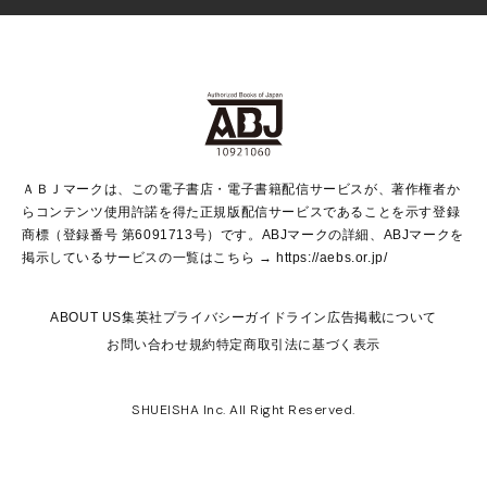
Vジャンプ
non-no Web
ヤングジャンプ定期購読デジタル
すばる
Myojo
オンラインストア
りぼん
学芸・ノンフィクション・新書
最強ジャンプ
女性マンガ
@BAILA
ヤンジャン＋
小説すばる
週プレNEWS
マーガレット
集英社OTOコンテンツ
集英社 学芸編集部
少年ジャンプ＋
その他WEBサービス
クッキー
ライトノベル・ノベライズ
MAQUIA ONLINE
となりのヤングジャンプ
集英社 文芸ステーション
週プレ グラジャパ！
別冊マーガレット
SHUEISHA MANGA-ART HERITAGE
集英社 ビジネス書
ゼブラック
ココハナ
SHUEISHA ADNAVI
SPUR.JP
集英社Webマガジン Cobalt
グランドジャンプ
web 集英社文庫
キッズ
web Sportiva
マンガMee
ジャンプキャラクターズストア
集英社新書
ジャンプルーキー！
月刊オフィスユー
ＡＢＪマークは、この電子書店・電子書籍配信サービスが、著作権者か
EDITOR'S LAB
LEE
集英社オレンジ文庫
ウルトラジャンプ
青春と読書
パラスポ＋！
らコンテンツ使用許諾を得た正規版配信サービスであることを示す登録
集英社みらい文庫
リマコミ＋
HAPPY PLUS STORE
集英社新書プラス
ジャンプTOON
商標（登録番号 第6091713号）です。ABJマークの詳細、ABJマークを
Marisol
シフォン文庫
アジア人物史
S-KIDS.LAND
マンガMeets
掲示しているサービスの一覧はこちら →
https://aebs.or.jp/
shueisha vox
よみタイ
S-MANGA
Web éclat
ダッシュエックス文庫
LEEマルシェ
kotoba
集英社ジャンプリミックス
ABOUT US
集英社プライバシーガイドライン
広告掲載について
T JAPAN:The New York Times Style Magazine
JUMP j BOOKS
お問い合わせ
規約
特定商取引法に基づく表示
SHOP Marisol
e!集英社
集英社コミック文庫
集英社女性誌ポータル
éclat premium
imidas
MEN'S NON-NO WEB
SHUEISHA Inc. All Right Reserved.
mirabella
UOMO
mirabella homme