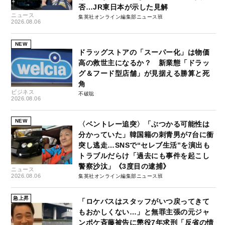
否…JR東日本が示した見解
ニュース
集英社オンライン編集部ニュース班
2026.08.06
NEW
ドラッグストアの「スーパー化」は物価
高の救世主になるか？ 新業態「ドラッ
グ＆フード型店舗」が見据える勝算と死
角
ビジネス
不破聡
2026.08.06
NEW
〈ベントレー追突〉「ぶつかる可能性は
分かっていた」韓国籍の刺青男が7台に衝
突し逃走…SNSで“セレブ生活”を演出も
トラブルだらけ「過去にも事件を起こし
警察沙汰」《3度目の逮捕》
ニュース
2026.08.06
集英社オンライン編集部ニュース班
急上昇
「ロケバスはスタッフがいつ戻ってきて
もおかしくない…」と無罪主張の元ジャ
ンポケ斉藤被告に懲役7年求刑「反省の情