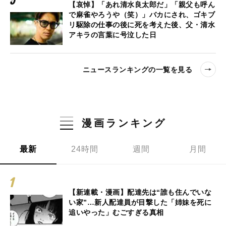
【哀悼】「あれ清水良太郎だ」「親父も呼ん
で麻雀やろうや（笑）」バカにされ、ゴキブ
リ駆除の仕事の後に死を考えた後、父・清水
アキラの言葉に号泣した日
ニュースランキングの一覧を見る
漫画ランキング
最新
24時間
週間
月間
【新連載・漫画】配達先は“誰も住んでいな
い家”…新人配達員が目撃した「姉妹を死に
追いやった」むごすぎる真相