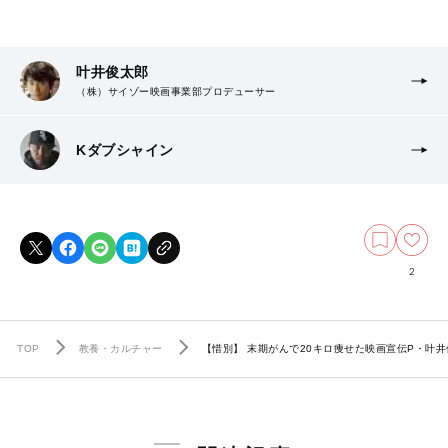
叶井俊太郎
（株）サイゾー映画事業部プロデューサー
Kダブシャイン
2
TOP
教養・カルチャー
【惜別】 末期がんで20キロ痩せた映画宣伝P・叶