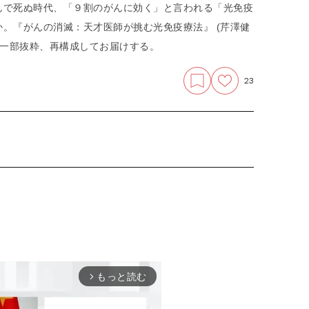
んで死ぬ時代、「９割のがんに効く」と言われる「光免疫
。『がんの消滅：天才医師が挑む光免疫療法』 (芹澤健
り、一部抜粋、再構成してお届けする。
23
もっと読む
arrow_forward_ios