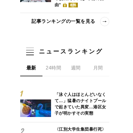
由”
有料
記事ランキングの一覧を見る
ニュースランキング
最新
24時間
週間
月間
「泳ぐ人はほとんどいなく
て…」猛暑のナイトプール
で起きていた異変…港区女
子が明かすその実態
〈江別大学生集団暴行死〉