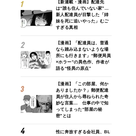
【新連載・漫画】配達先
は“誰も住んでいない家”…
新人配達員が目撃した「姉
妹を死に追いやった」むご
すぎる真相
【漫画】「配達員は、普通
なら踏み込まないような場
所にも行きます」“郵便局員
×ホラー”の異色作、作者が
語る“怪異の原点”
【漫画】「この部屋、何か
ありましたか？」郵便配達
員が住人から尋ねられた奇
妙な言葉… 仕事の中で知
ってしまった“部屋の秘
密”とは
性に奔放すぎる会社員、BL