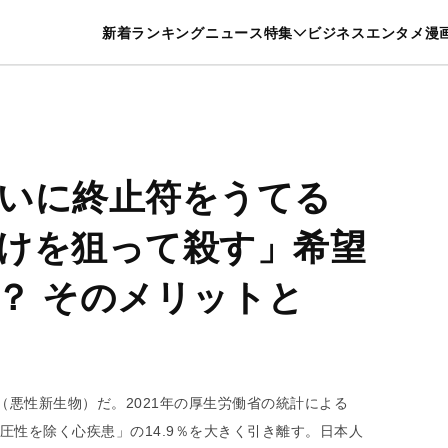
特集一覧を見る
漫画一覧を見る
新着
ランキング
ニュース
特集
ビジネス
エンタメ
漫
養・カルチャー
暮らし
スポーツ
ヘルスケア
美容
グルメ
いに終止符をうてる
けを狙って殺す」希望
？ そのメリットと
（悪性新生物）だ。2021年の厚生労働省の統計による
血圧性を除く心疾患」の14.9％を大きく引き離す。日本人