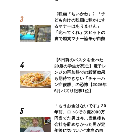
〈映画『ちいかわ』〉「子
ども向けの映画に静かにす
るマナーはありません」
「叱ってくれ」大ヒットの
裏で鑑賞マナー論争が白熱
【5日前のパスタを食べた
20歳の学生が死亡】電子レ
ンジの再加熱での殺菌効果
も期待できない「チャーハ
ン症候群」の恐怖【2026年
6月バズり記事1位】
「もうお金はないです」20
年前、ロト6で３億2000万
円当てた男は今…当選後も
会社を辞めなかった男が定
年後に気づいた“本当の自