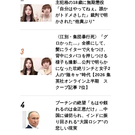
主犯格の18歳に無期懲役
「自分はやってねぇ。誰か
がトドメさした」裁判で明
かされた“他責ぶり”
〈江別・集団暴行死〉「グ
ロかった…」全裸にして、
髪にライターで火をつけ、
背中にタバコを押しつける
様子も撮影…公判で明らか
になった壮絶リンチと女子2
人の“陰キャ”時代【2026 集
英社オンライン上半期 ス
クープ記事 7位】
プーチンの絶望「もはや頼
れるのは金正恩だけ」…中
国に値切られ、インドに振
り回される“大国ロシア”の
悲しい現実