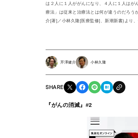
は２人に１人ががんになり、４人に１人はが
療法」は従来と治療法とは何が違うのだろうか
介[著]／小林久隆[医療監修]、新潮新書)よ
芹澤健介
小林久隆
SHARE
『がんの消滅』#2