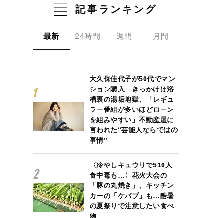
記事ランキング
最新
24時間
週間
月間
大久保佳代子が50代でマン
ション購入…きっかけは浴
槽裏の湯垢地獄、「レギュ
ラー番組が多いほどローン
を組みやすい」不動産屋に
言われた“芸能人ならではの
事情”
〈冷やしキュウリで510人
食中毒も…〉花火大会の
「豚の丸焼き」、キッチン
カーの「ケバブ」も…酷暑
の夏祭りで注意したい食べ
物