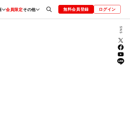
無料会員登録
ログイン
画
会員限定
その他
ファッション
恋愛・結婚
編集部
お知らせ