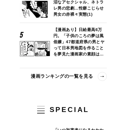
沼なアセクシャル、ネトラ
レ男の悲劇…性癖こじらせ
男女の赤裸々実態(1)
【漫画あり】日給最高6万
円。「子供のころの夢は風
俗嬢」47都道府県の男とヤ
って日本男地図を作ること
を夢見た漫画家の素顔は…
漫画ランキングの一覧を見る
SPECIAL
「いつ加害者になるかわか