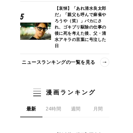
【哀悼】「あれ清水良太郎
だ」「親父も呼んで麻雀や
ろうや（笑）」バカにさ
れ、ゴキブリ駆除の仕事の
後に死を考えた後、父・清
水アキラの言葉に号泣した
日
ニュースランキングの一覧を見る
漫画ランキング
最新
24時間
週間
月間