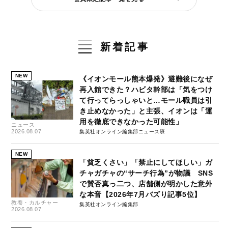
新着記事
NEW
《イオンモール熊本爆発》避難後になぜ
再入館できた？ハビタ幹部は「気をつけ
て行ってらっしゃいと…モール職員は引
き止めなかった」と主張、イオンは「運
用を徹底できなかった可能性」
ニュース
2026.08.07
集英社オンライン編集部ニュース班
NEW
「貧乏くさい」「禁止にしてほしい」ガ
チャガチャの“サーチ行為”が物議 SNS
で賛否真っ二つ、店舗側が明かした意外
な本音【2026年7月バズり記事5位】
教養・カルチャー
集英社オンライン編集部
2026.08.07