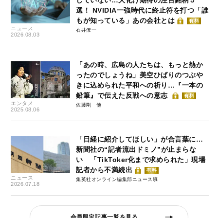
していない…大化け期待の注目銘柄５
選！ NVIDIA一強時代に終止符を打つ「誰
もが知っている」あの会社とは
有料
ニュース
石井僚一
2026.08.03
「あの時、広島の人たちは、もっと熱か
ったのでしょうね」美空ひばりのつぶや
きに込められた平和への祈り…『一本の
鉛筆』で伝えた反戦への意志
有料
エンタメ
佐藤剛
2025.08.06
「日経に紹介してほしい」が合言葉に…
新聞社の“記者流出ドミノ”が止まらな
い 「TikToker化まで求められた」現場
記者から不満続出
有料
ニュース
集英社オンライン編集部ニュース班
2026.07.18
会員限定記事一覧を見る