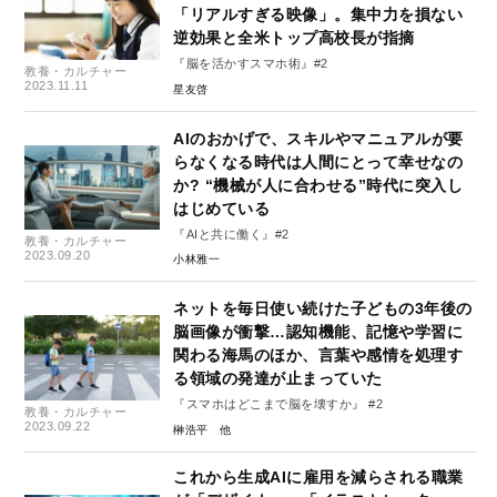
「リアルすぎる映像」。集中力を損ない
逆効果と全米トップ高校長が指摘
『脳を活かすスマホ術』#2
教養・カルチャー
2023.11.11
星友啓
AIのおかげで、スキルやマニュアルが要
らなくなる時代は人間にとって幸せなの
か? “機械が人に合わせる”時代に突入し
はじめている
『AIと共に働く』#2
教養・カルチャー
2023.09.20
小林雅一
ネットを毎日使い続けた子どもの3年後の
脳画像が衝撃…認知機能、記憶や学習に
関わる海馬のほか、言葉や感情を処理す
る領域の発達が止まっていた
『スマホはどこまで脳を壊すか』 #2
教養・カルチャー
2023.09.22
榊浩平
これから生成AIに雇用を減らされる職業