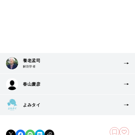
養老孟司
解剖学者
春山慶彦
よみタイ