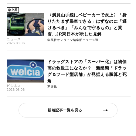
急上昇
〈満員山手線にベビーカーで炎上〉「折
りたたまず乗車できる」はずなのに「避
けるべき」「みんなで守るもの」と賛
否…JR東日本が示した見解
ニュース
集英社オンライン編集部ニュース班
2026.08.06
ドラッグストアの「スーパー化」は物価
高の救世主になるか？ 新業態「ドラッ
グ＆フード型店舗」が見据える勝算と死
角
ビジネス
不破聡
2026.08.06
新着記事一覧を見る