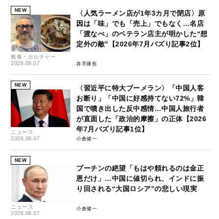
NEW
〈人気ラーメン店が1年3カ月で閉店〉原
因は「味」でも「売上」でもなく…名店
「渡なべ」のベテラン店主が明かした“想
定外の敵”【2026年7月バズり記事2位】
教養・カルチャー
2026.08.07
井手隊長
NEW
〈習近平に特大ブーメラン〉「中国人客
お断り」「中国に好感持てない72%」韓
国で噴き出した反中感情…中国人旅行者
が直面した「政治的摩擦」の正体【2026
年7月バズり記事1位】
ニュース
2026.08.07
小倉健一
NEW
プーチンの絶望「もはや頼れるのは金正
恩だけ」…中国に値切られ、インドに振
り回される“大国ロシア”の悲しい現実
ニュース
小倉健一
2026.08.07