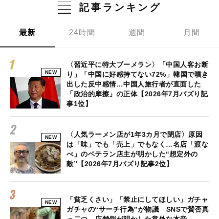
記事ランキング
最新
24時間
週間
月間
〈習近平に特大ブーメラン〉「中国人客お断
NEW
り」「中国に好感持てない72%」韓国で噴き
出した反中感情…中国人旅行者が直面した
「政治的摩擦」の正体【2026年7月バズり記
事1位】
〈人気ラーメン店が1年3カ月で閉店〉原因
NEW
は「味」でも「売上」でもなく…名店「渡な
べ」のベテラン店主が明かした“想定外の
敵”【2026年7月バズり記事2位】
「貧乏くさい」「禁止にしてほしい」ガチャ
NEW
ガチャの“サーチ行為”が物議 SNSで賛否真