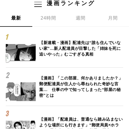
漫画ランキング
最新
24時間
週間
月間
【新連載・漫画】配達先は“誰も住んでいな
い家”…新人配達員が目撃した「姉妹を死に
追いやった」むごすぎる真相
【漫画】「この部屋、何かありましたか？」
郵便配達員が住人から尋ねられた奇妙な言
葉… 仕事の中で知ってしまった“部屋の秘
密”とは
【漫画】「配達員は、普通なら踏み込まない
ような場所にも行きます」“郵便局員×ホラ