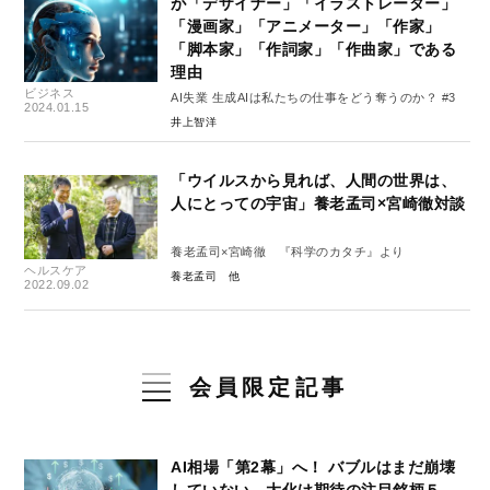
が「デザイナー」「イラストレーター」
「漫画家」「アニメーター」「作家」
「脚本家」「作詞家」「作曲家」である
理由
ビジネス
AI失業 生成AIは私たちの仕事をどう奪うのか？ #3
2024.01.15
井上智洋
「ウイルスから見れば、人間の世界は、
人にとっての宇宙」養老孟司×宮崎徹対談
養老孟司×宮崎徹 『科学のカタチ』より
ヘルスケア
養老孟司
2022.09.02
会員限定記事
AI相場「第2幕」へ！ バブルはまだ崩壊