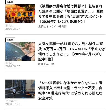
NEW
《祇園祭の露店付近で撮影？》包装され
た焼きそば麺が「地面に直置き…」 夏祭
りで食中毒を避ける“店選び”のポイント
【2026年7月バズり記事4位】
暮らし
集英社オンライン編集部
2026.08.07
NEW
人気女流雀士が31歳で八丈島へ移住…家
賃15万円→3万円、1K→4LDK「東京では
壊れてしまうと…」【2026年7月バズり
記事3位】
暮らし
松岡千晶
2026.08.07
「いつ加害者になるかわからない…」青
切符導入で増す大型トラックの不安、自
転車“車道走行時代”に求められる新たな
安全対策
ビジネス
2026.07.21