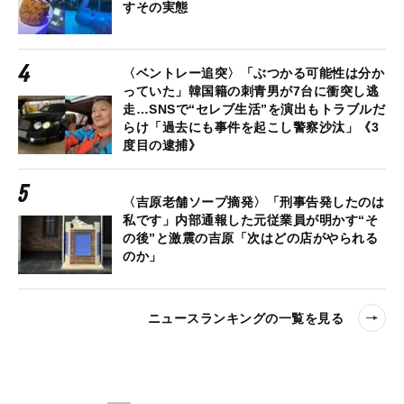
すその実態
〈ベントレー追突〉「ぶつかる可能性は分か
っていた」韓国籍の刺青男が7台に衝突し逃
走…SNSで“セレブ生活”を演出もトラブルだ
らけ「過去にも事件を起こし警察沙汰」《3
度目の逮捕》
〈吉原老舗ソープ摘発〉「刑事告発したのは
私です」内部通報した元従業員が明かす“そ
の後”と激震の吉原「次はどの店がやられる
のか」
ニュースランキングの一覧を見る