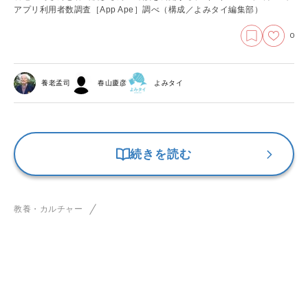
アプリ利用者数調査［App Ape］調べ（構成／よみタイ編集部）
0
養老孟司
春山慶彦
よみタイ
続きを読む
教養・カルチャー