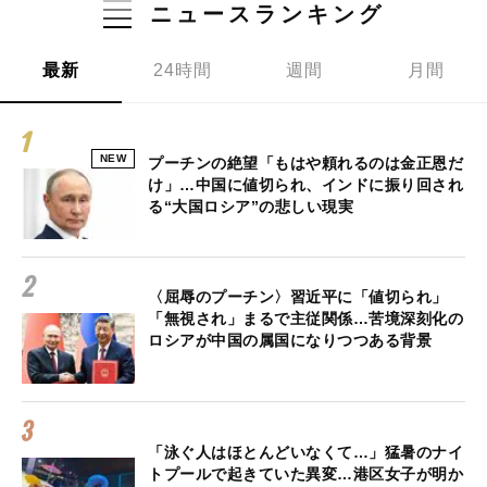
ニュースランキング
最新
24時間
週間
月間
NEW
プーチンの絶望「もはや頼れるのは金正恩だ
け」…中国に値切られ、インドに振り回され
る“大国ロシア”の悲しい現実
〈屈辱のプーチン〉習近平に「値切られ」
「無視され」まるで主従関係…苦境深刻化の
ロシアが中国の属国になりつつある背景
「泳ぐ人はほとんどいなくて…」猛暑のナイ
トプールで起きていた異変…港区女子が明か