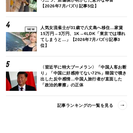
っ二つ、店舗側が明かした意外な本音
【2026年7月バズり記事5位】
人気女流雀士が31歳で八丈島へ移住…家賃
NEW
15万円→3万円、1K→4LDK「東京では壊れ
てしまうと…」【2026年7月バズり記事3
位】
〈習近平に特大ブーメラン〉「中国人客お断
り」「中国に好感持てない72%」韓国で噴き
出した反中感情…中国人旅行者が直面した
「政治的摩擦」の正体
記事ランキングの一覧を見る