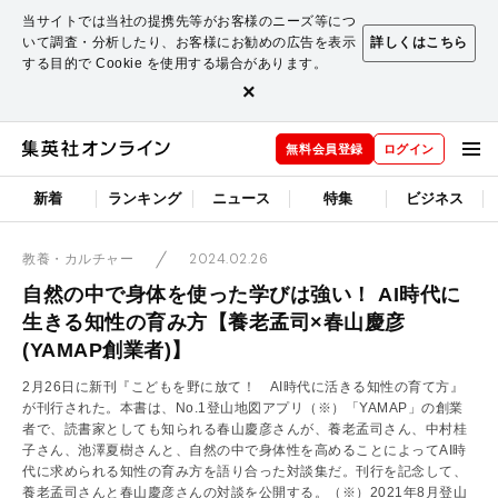
当サイトでは当社の提携先等がお客様のニーズ等につ
いて調査・分析したり、お客様にお勧めの広告を表示
詳しくはこちら
する目的で Cookie を使用する場合があります。
×
無料会員登録
ログイン
新着
ランキング
ニュース
特集
ビジネス
2024.02.26
教養・カルチャー
自然の中で身体を使った学びは強い！ AI時代に
生きる知性の育み方【養老孟司×春山慶彦
(YAMAP創業者)】
2月26日に新刊『こどもを野に放て！ AI時代に活きる知性の育て方』
が刊行された。本書は、No.1登山地図アプリ（※）「YAMAP」の創業
者で、読書家としても知られる春山慶彦さんが、養老孟司さん、中村桂
子さん、池澤夏樹さんと、自然の中で身体性を高めることによってAI時
代に求められる知性の育み方を語り合った対談集だ。刊行を記念して、
養老孟司さんと春山慶彦さんの対談を公開する。（※）2021年8月登山