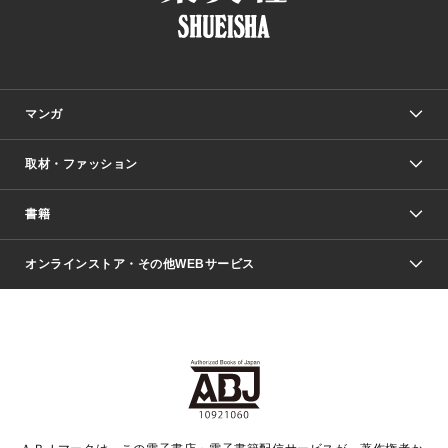
マンガ
取材・ファッション
少年マンガ
週刊少年ジャンプ
書籍
ファッション・美容
青年マンガ
ジャンプSQ.
Seventeen
週刊ヤングジャンプ
オンラインストア・その他WEBサービス
文芸・文庫・総合
芸能・情報・スポーツ
少女マンガ
Vジャンプ
non-no Web
ヤングジャンプ定期購読デジタル
すばる
Myojo
オンラインストア
りぼん
学芸・ノンフィクション・新書
最強ジャンプ
女性マンガ
@BAILA
ヤンジャン＋
小説すばる
週プレNEWS
マーガレット
集英社OTOコンテンツ
集英社 学芸編集部
少年ジャンプ＋
その他WEBサービス
クッキー
ライトノベル・ノベライズ
MAQUIA ONLINE
となりのヤングジャンプ
集英社 文芸ステーション
週プレ グラジャパ！
別冊マーガレット
SHUEISHA MANGA-ART HERITAGE
集英社 ビジネス書
ゼブラック
ココハナ
SHUEISHA ADNAVI
SPUR.JP
集英社Webマガジン Cobalt
グランドジャンプ
web 集英社文庫
キッズ
web Sportiva
マンガMee
ジャンプキャラクターズストア
集英社新書
ジャンプルーキー！