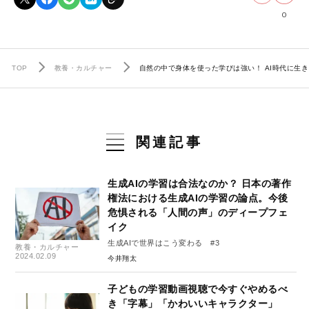
0
TOP
教養・カルチャー
自然の中で身体を使った学びは強い！ AI時代に生き
関連記事
生成AIの学習は合法なのか？ 日本の著作
権法における生成AIの学習の論点。今後
危惧される「人間の声」のディープフェ
イク
生成AIで世界はこう変わる #3
教養・カルチャー
2024.02.09
今井翔太
子どもの学習動画視聴で今すぐやめるべ
き「字幕」「かわいいキャラクター」