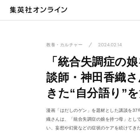
教
2024.02.14
教養・カルチャー
「統合失調症の娘
談師・神田香織さ
きた“自分語り”
漫画「はだしのゲン」を題材とした講談を37
織さんは、「統合失調症の娘を持つ母」として
い、妄想や幻覚などの症状のケアを続けてき