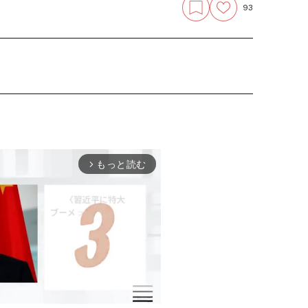
93
もっと読む
arrow_forward_ios