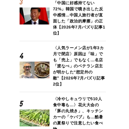
「中国に好感持てない
72%」韓国で噴き出した反
中感情…中国人旅行者が直
面した「政治的摩擦」の正
体【2026年7月バズり記事1
位】
〈人気ラーメン店が1年3カ
月で閉店〉原因は「味」で
も「売上」でもなく…名店
「渡なべ」のベテラン店主
が明かした“想定外の
敵”【2026年7月バズり記事
2位】
〈冷やしキュウリで510人
食中毒も…〉花火大会の
「豚の丸焼き」、キッチン
カーの「ケバブ」も…酷暑
の夏祭りで注意したい食べ
物