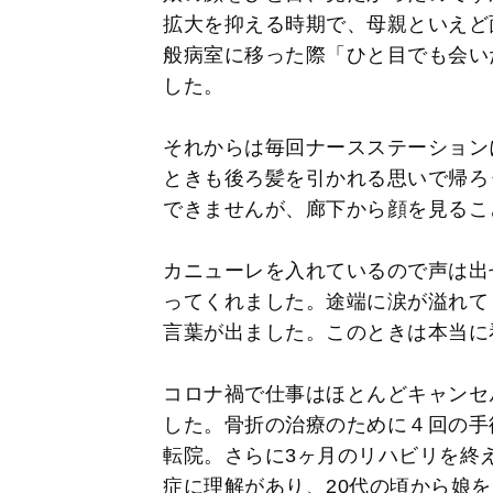
拡大を抑える時期で、母親といえど
般病室に移った際「ひと目でも会い
した。
それからは毎回ナースステーション
ときも後ろ髪を引かれる思いで帰ろ
できませんが、廊下から顔を見るこ
カニューレを入れているので声は出
ってくれました。途端に涙が溢れて
言葉が出ました。このときは本当に
コロナ禍で仕事はほとんどキャンセ
した。骨折の治療のために４回の手
転院。さらに3ヶ月のリハビリを終え
症に理解があり、20代の頃から娘