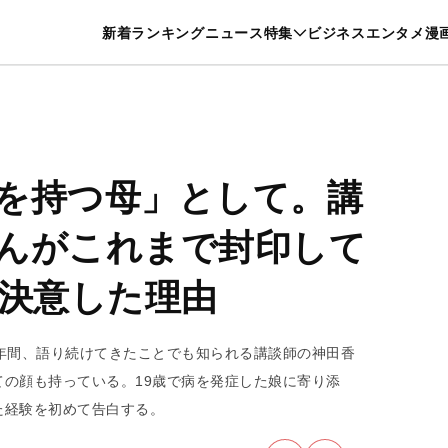
特集一覧を見る
漫画一覧を見る
新着
ランキング
ニュース
特集
ビジネス
エンタメ
漫
養・カルチャー
暮らし
スポーツ
ヘルスケア
美容
グルメ
を持つ母」として。講
んがこれまで封印して
を決意した理由
年間、語り続けてきたことでも知られる講談師の神田香
の顔も持っている。19歳で病を発症した娘に寄り添
た経験を初めて告白する。