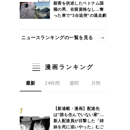
殺害を供述したベトナム国
籍の男、在留資格なし…奪
った車で“3台追突”の逃走劇
ニュースランキングの一覧を見る
漫画ランキング
最新
24時間
週間
月間
【新連載・漫画】配達先
は“誰も住んでいない家”…
新人配達員が目撃した「姉
妹を死に追いやった」むご