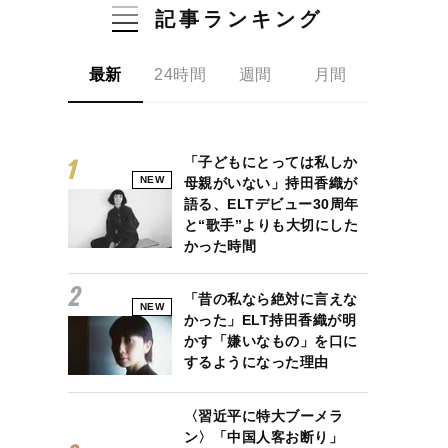
記事ランキング
最新
24時間
週間
月間
「子どもにとっては私しか
NEW
母親がいない」持田香織が
語る、ELTデビュー30周年
と“歌手”よりも大切にした
かった時間
「昔の私なら絶対に言えな
NEW
かった」ELT持田香織が明
かす「嫌いなもの」を口に
するようになった理由
〈習近平に特大ブーメラ
ン〉「中国人客お断り」