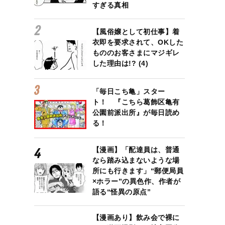
すぎる真相
【風俗嬢として初仕事】着
衣即を要求されて、OKした
もののお客さまにマジギレ
した理由は!? (4)
「毎日こち亀」スター
ト！ 『こちら葛飾区亀有
公園前派出所』が毎日読め
る！
【漫画】「配達員は、普通
なら踏み込まないような場
所にも行きます」“郵便局員
×ホラー”の異色作、作者が
語る“怪異の原点”
【漫画あり】飲み会で裸に