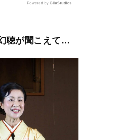
Powered by 
GliaStudios
M
u
t
幻聴が聞こえて…
e