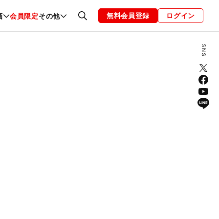
無料会員登録
ログイン
画
会員限定
その他
ファッション
恋愛・結婚
編集部
お知らせ