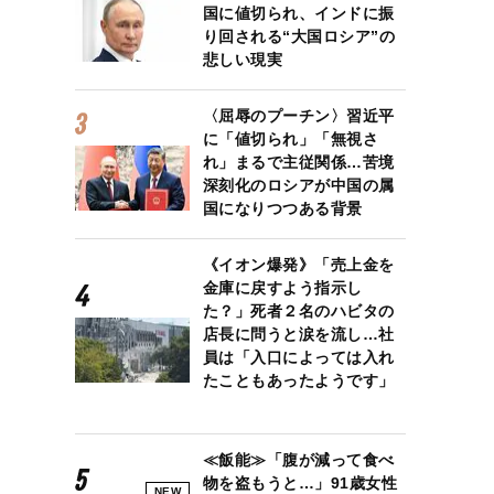
国に値切られ、インドに振
り回される“大国ロシア”の
悲しい現実
〈屈辱のプーチン〉習近平
に「値切られ」「無視さ
れ」まるで主従関係…苦境
深刻化のロシアが中国の属
国になりつつある背景
《イオン爆発》「売上金を
金庫に戻すよう指示し
た？」死者２名のハビタの
店長に問うと涙を流し…社
員は「入口によっては入れ
たこともあったようです」
≪飯能≫「腹が減って食べ
物を盗もうと…」91歳女性
NEW