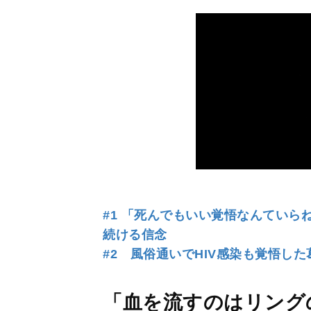
#1 「死んでもいい覚悟なんていら
続ける信念
#2 風俗通いでHIV感染も覚悟し
「血を流すのはリング