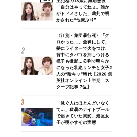
主犯格の18歳に無期懲役
「自分はやってねぇ。誰か
がトドメさした」裁判で明
かされた“他責ぶり”
〈江別・集団暴行死〉「グ
ロかった…」全裸にして、
髪にライターで火をつけ、
背中にタバコを押しつける
様子も撮影…公判で明らか
になった壮絶リンチと女子2
人の“陰キャ”時代【2026 集
英社オンライン上半期 ス
クープ記事 7位】
「泳ぐ人はほとんどいなく
て…」猛暑のナイトプール
で起きていた異変…港区女
子が明かすその実態