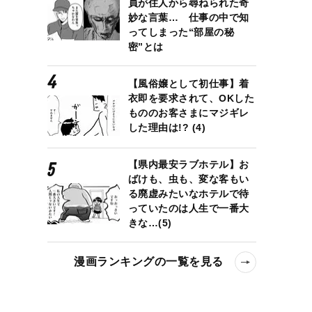
員が住人から尋ねられた奇
妙な言葉… 仕事の中で知
ってしまった“部屋の秘
密”とは
【風俗嬢として初仕事】着
衣即を要求されて、OKした
もののお客さまにマジギレ
した理由は!? (4)
【県内最安ラブホテル】お
ばけも、虫も、変な客もい
る廃虚みたいなホテルで待
っていたのは人生で一番大
きな…(5)
漫画ランキングの一覧を見る