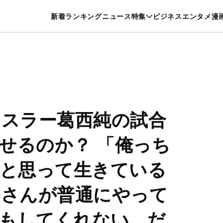
特集一覧を見る
漫画一覧を見る
新着
ランキング
ニュース
特集
ビジネス
エンタメ
漫
養・カルチャー
暮らし
スポーツ
ヘルスケア
美容
グルメ
レスラー葛西純の試合
せるのか？ 「俺っち
期と思って生きている
っさんが普通にやって
もしてくれない。だ