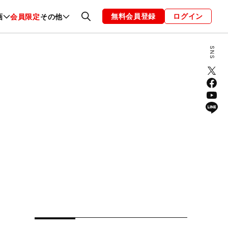
無料会員登録
ログイン
画
会員限定
その他
ファッション
恋愛・結婚
編集部
お知らせ