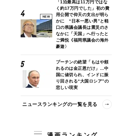
「1泊最高は11万円ではな
く約17万円でした」初の費
用公開で仰天の支出が明ら
NEW
かに “日本一悪い男”と軽
口の県議会議長は震災のさ
なかに「天国」へ行ったと
ご満悦《福岡県議会の海外
豪遊〉
プーチンの絶望「もはや頼
れるのは金正恩だけ」…中
国に値切られ、インドに振
り回される“大国ロシア”の
悲しい現実
ニュースランキングの一覧を見る
漫画ランキング