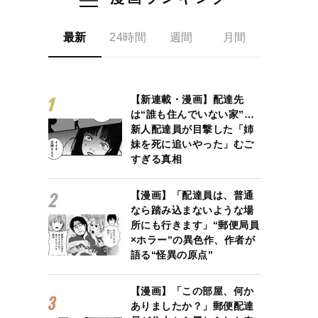
最新
24時間
週間
月間
【新連載・漫画】配達先
は“誰も住んでいない家”…
新人配達員が目撃した「姉
妹を死に追いやった」むご
すぎる真相
【漫画】「配達員は、普通
なら踏み込まないような場
所にも行きます」“郵便局員
×ホラー”の異色作、作者が
語る“怪異の原点”
【漫画】「この部屋、何か
ありましたか？」郵便配達