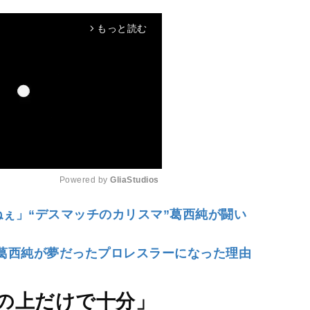
もっと読む
arrow_forward_ios
Powered by 
GliaStudios
ねぇ」“デスマッチのカリスマ”葛西純が闘い
M
u
た葛西純が夢だったプロレスラーになった理由
t
e
の上だけで十分」