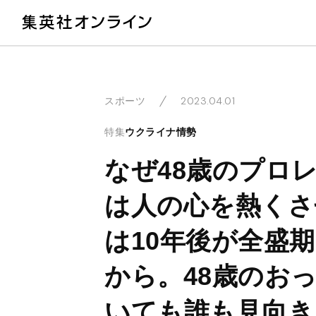
教
2023.04.01
スポーツ
特集
ウクライナ情勢
なぜ48歳のプロ
は人の心を熱くさ
は10年後が全盛
から。48歳のお
いても誰も見向き