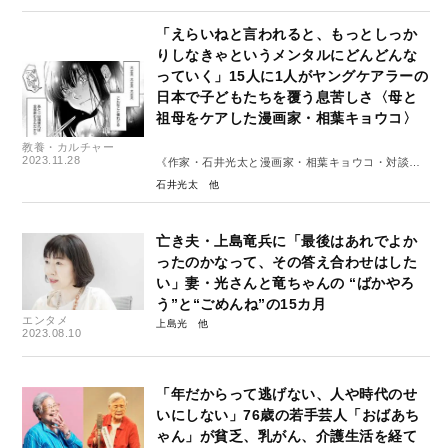
「えらいねと言われると、もっとしっか
りしなきゃというメンタルにどんどんな
っていく」15人に1人がヤングケアラーの
日本で子どもたちを覆う息苦しさ〈母と
祖母をケアした漫画家・相葉キョウコ〉
教養・カルチャー
2023.11.28
《作家・石井光太と漫画家・相葉キョウコ・対談》
前編
石井光太
亡き夫・上島竜兵に「最後はあれでよか
ったのかなって、その答え合わせはした
い」妻・光さんと竜ちゃんの “ばかやろ
う”と“ごめんね”の15カ月
エンタメ
上島光
2023.08.10
「年だからって逃げない、人や時代のせ
いにしない」76歳の若手芸人「おばあち
ゃん」が貧乏、乳がん、介護生活を経て