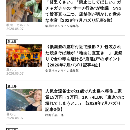
「貧乏くさい」「禁止にしてほしい」ガ
チャガチャの“サーチ行為”が物議 SNS
で賛否真っ二つ、店舗側が明かした意外
な本音【2026年7月バズり記事5位】
教養・カルチャー
集英社オンライン編集部
2026.08.07
急上昇
《祇園祭の露店付近で撮影？》包装され
た焼きそば麺が「地面に直置き…」 夏祭
りで食中毒を避ける“店選び”のポイント
【2026年7月バズり記事4位】
暮らし
集英社オンライン編集部
2026.08.07
急上昇
人気女流雀士が31歳で八丈島へ移住…家
賃15万円→3万円、1K→4LDK「東京では
壊れてしまうと…」【2026年7月バズり
記事3位】
暮らし
松岡千晶
2026.08.07