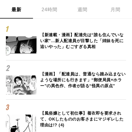
最新
24時間
週間
月間
【新連載・漫画】配達先は“誰も住んでいな
い家”…新人配達員が目撃した「姉妹を死に
追いやった」むごすぎる真相
【漫画】「配達員は、普通なら踏み込まない
ような場所にも行きます」“郵便局員×ホラ
ー”の異色作、作者が語る“怪異の原点”
【風俗嬢として初仕事】着衣即を要求され
て、OKしたもののお客さまにマジギレした
理由は!? (4)