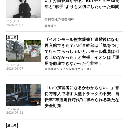
い」持田香織が語る、ELTデビュー30周
年と“歌手”よりも大切にしたかった時間
持田香織の現在地#1
エンタメ
2026.08.07
黒島暁生
急上昇
《イオンモール熊本爆発》避難後になぜ
再入館できた？ハビタ幹部は「気をつけ
て行ってらっしゃいと…モール職員は引
き止めなかった」と主張、イオンは「運
用を徹底できなかった可能性」
ニュース
2026.08.07
集英社オンライン編集部ニュース班
「いつ加害者になるかわからない…」青
切符導入で増す大型トラックの不安、自
転車“車道走行時代”に求められる新たな
安全対策
ビジネス
2026.07.21
急上昇