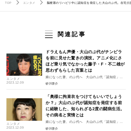
TOP
エンタメ
脳梗塞のリハビリ中に認知症を発症した大山のぶ代。在宅介護
関連記事
ドラえもん声優・大山のぶ代がチンピラ
を前に見せた驚きの演技。アニメ化にさ
ほど乗り気でなかった藤子・F・不二雄が
思わずもらした言葉とは
娘になった妻、のぶ代へ 大山のぶ代「認知症」介
エンタメ
護日記 #1
2023.12.09
砂川啓介
「奥様に拘束衣をつけてもいいでしょう
か？」大山のぶ代が認知症を発症する前
に経験した、知られざる2度の闘病生活。
その病名と実情とは
娘になった妻、のぶ代へ 大山のぶ代「認知症」介
エンタメ
護日記 #2
2023.12.09
砂川啓介