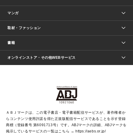
マンガ
取材・ファッション
少年マンガ
週刊少年ジャンプ
書籍
ファッション・美容
青年マンガ
ジャンプSQ.
Seventeen
週刊ヤングジャンプ
オンラインストア・その他WEBサービス
文芸・文庫・総合
芸能・情報・スポーツ
少女マンガ
Vジャンプ
non-no Web
ヤングジャンプ定期購読デジタル
すばる
Myojo
オンラインストア
りぼん
学芸・ノンフィクション・新書
最強ジャンプ
女性マンガ
@BAILA
ヤンジャン＋
小説すばる
週プレNEWS
マーガレット
集英社OTOコンテンツ
集英社 学芸編集部
少年ジャンプ＋
その他WEBサービス
クッキー
ライトノベル・ノベライズ
MAQUIA ONLINE
となりのヤングジャンプ
集英社 文芸ステーション
週プレ グラジャパ！
別冊マーガレット
SHUEISHA MANGA-ART HERITAGE
集英社 ビジネス書
ゼブラック
ココハナ
SHUEISHA ADNAVI
SPUR.JP
集英社Webマガジン Cobalt
グランドジャンプ
web 集英社文庫
キッズ
web Sportiva
マンガMee
ジャンプキャラクターズストア
集英社新書
ジャンプルーキー！
月刊オフィスユー
ＡＢＪマークは、この電子書店・電子書籍配信サービスが、著作権者か
EDITOR'S LAB
LEE
集英社オレンジ文庫
ウルトラジャンプ
青春と読書
パラスポ＋！
らコンテンツ使用許諾を得た正規版配信サービスであることを示す登録
集英社みらい文庫
リマコミ＋
HAPPY PLUS STORE
集英社新書プラス
ジャンプTOON
商標（登録番号 第6091713号）です。ABJマークの詳細、ABJマークを
Marisol
シフォン文庫
アジア人物史
S-KIDS.LAND
マンガMeets
掲示しているサービスの一覧はこちら →
https://aebs.or.jp/
shueisha vox