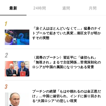
最新
24時間
週間
月間
「泳ぐ人はほとんどいなくて…」猛暑のナイ
トプールで起きていた異変…港区女子が明か
すその実態
〈屈辱のプーチン〉習近平に「値切られ」
「無視され」まるで主従関係…苦境深刻化の
ロシアが中国の属国になりつつある背景
プーチンの絶望「もはや頼れるのは金正恩だ
け」…中国に値切られ、インドに振り回され
る“大国ロシア”の悲しい現実