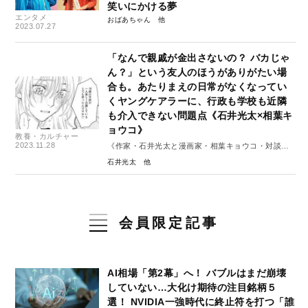
笑いにかける夢
エンタメ
おばあちゃん
2023.07.27
「なんで親戚が金出さないの？ バカじゃ
ん？」という友人のほうがありがたい場
合も。あたりまえの日常がなくなってい
くヤングケアラーに、行政も学校も近隣
も介入できない問題点《石井光太×相葉キ
ョウコ》
教養・カルチャー
2023.11.28
《作家・石井光太と漫画家・相葉キョウコ・対談》
後編
石井光太
会員限定記事
AI相場「第2幕」へ！ バブルはまだ崩壊
していない…大化け期待の注目銘柄５
選！ NVIDIA一強時代に終止符を打つ「誰