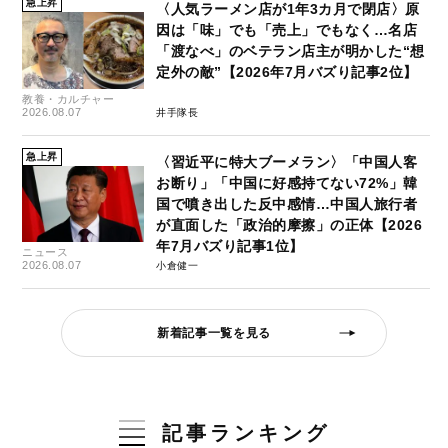
急上昇
〈人気ラーメン店が1年3カ月で閉店〉原
因は「味」でも「売上」でもなく…名店
「渡なべ」のベテラン店主が明かした“想
定外の敵”【2026年7月バズり記事2位】
教養・カルチャー
2026.08.07
井手隊長
急上昇
〈習近平に特大ブーメラン〉「中国人客
お断り」「中国に好感持てない72%」韓
国で噴き出した反中感情…中国人旅行者
が直面した「政治的摩擦」の正体【2026
年7月バズり記事1位】
ニュース
2026.08.07
小倉健一
新着記事一覧を見る
記事ランキング