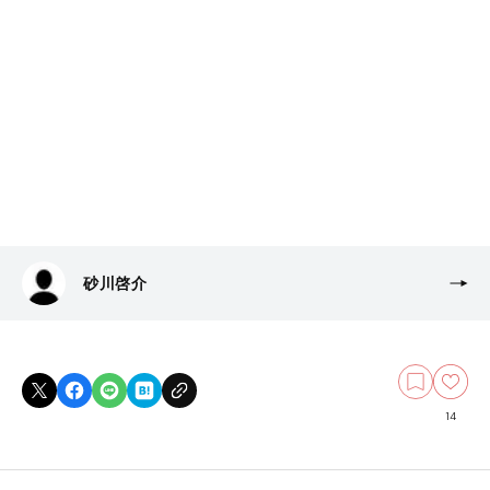
砂川啓介
14