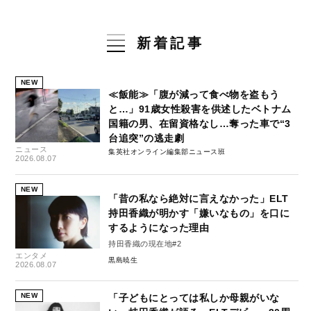
新着記事
NEW
≪飯能≫「腹が減って食べ物を盗もう
と…」91歳女性殺害を供述したベトナム
国籍の男、在留資格なし…奪った車で“3
台追突”の逃走劇
ニュース
集英社オンライン編集部ニュース班
2026.08.07
NEW
「昔の私なら絶対に言えなかった」ELT
持田香織が明かす「嫌いなもの」を口に
するようになった理由
持田香織の現在地#2
エンタメ
黒島暁生
2026.08.07
NEW
「子どもにとっては私しか母親がいな