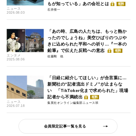
もが知っている」あの会社とは
有料
ニュース
石井僚一
2026.08.03
「あの時、広島の人たちは、もっと熱か
ったのでしょうね」美空ひばりのつぶや
きに込められた平和への祈り…『一本の
鉛筆』で伝えた反戦への意志
有料
エンタメ
佐藤剛
2025.08.06
「日経に紹介してほしい」が合言葉に…
新聞社の“記者流出ドミノ”が止まらな
い 「TikToker化まで求められた」現場
記者から不満続出
有料
ニュース
集英社オンライン編集部ニュース班
2026.07.18
会員限定記事一覧を見る