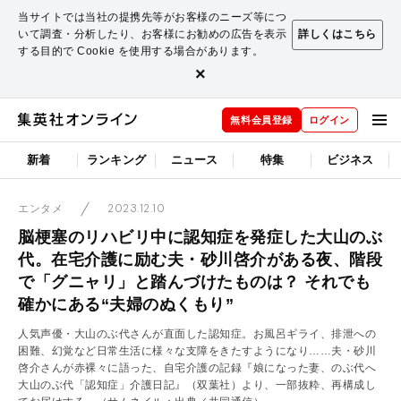
当サイトでは当社の提携先等がお客様のニーズ等につ
いて調査・分析したり、お客様にお勧めの広告を表示
詳しくはこちら
する目的で Cookie を使用する場合があります。
×
無料会員登録
ログイン
新着
ランキング
ニュース
特集
ビジネス
2023.12.10
エンタメ
脳梗塞のリハビリ中に認知症を発症した大山のぶ
代。在宅介護に励む夫・砂川啓介がある夜、階段
で「グニャリ」と踏んづけたものは？ それでも
確かにある“夫婦のぬくもり”
人気声優・大山のぶ代さんが直面した認知症。お風呂ギライ、排泄への
困難、幻覚など日常生活に様々な支障をきたすようになり……夫・砂川
啓介さんが赤裸々に語った、自宅介護の記録『娘になった妻、のぶ代へ
大山のぶ代「認知症」介護日記』（双葉社）より、一部抜粋、再構成し