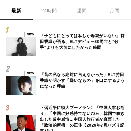
最新
24時間
週間
月間
NEW
「子どもにとっては私しか母親がいない」持
田香織が語る、ELTデビュー30周年と“歌
手”よりも大切にしたかった時間
NEW
「昔の私なら絶対に言えなかった」ELT持田
香織が明かす「嫌いなもの」を口にするよう
になった理由
〈習近平に特大ブーメラン〉「中国人客お断
り」「中国に好感持てない72%」韓国で噴き
出した反中感情…中国人旅行者が直面した
「政治的摩擦」の正体【2026年7月バズり記