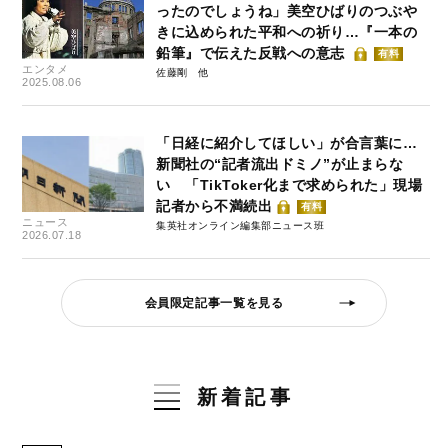
ったのでしょうね」美空ひばりのつぶや
きに込められた平和への祈り…『一本の
鉛筆』で伝えた反戦への意志
有料
エンタメ
佐藤剛
2025.08.06
「日経に紹介してほしい」が合言葉に…
新聞社の“記者流出ドミノ”が止まらな
い 「TikToker化まで求められた」現場
記者から不満続出
有料
ニュース
集英社オンライン編集部ニュース班
2026.07.18
会員限定記事一覧を見る
新着記事