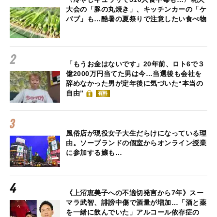
大会の「豚の丸焼き」、キッチンカーの「ケ
バブ」も…酷暑の夏祭りで注意したい食べ物
「もうお金はないです」20年前、ロト6で３
億2000万円当てた男は今…当選後も会社を
辞めなかった男が定年後に気づいた“本当の
自由”
有料
風俗店が現役女子大生だらけになっている理
由。ソープランドの個室からオンライン授業
に参加する嬢も…
《上沼恵美子への不適切発言から7年》スー
マラ武智、誹謗中傷で酒量が増加…「酒と薬
を一緒に飲んでいた」アルコール依存症の