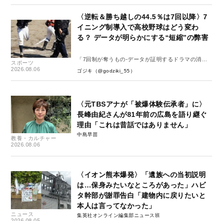
〈逆転＆勝ち越しの44.5％は7回以降〉7
イニング制導入で高校野球はどう変わ
る？ データが明らかにする“短縮”の弊害
「7回制が奪うもの-データが証明するドラマの消
スポーツ
失-」
2026.08.06
ゴジキ（@godziki_55）
〈元TBSアナが「被爆体験伝承者」に〉
長峰由紀さんが81年前の広島を語り継ぐ
理由「これは昔話ではありません」
中島早苗
教養・カルチャー
2026.08.06
〈イオン熊本爆発〉「遺族への当初説明
は…保身みたいなところがあった」ハビ
タ幹部が謝罪告白「建物内に戻りたいと
本人は言ってなかった」
ニュース
集英社オンライン編集部ニュース班
2026.08.05