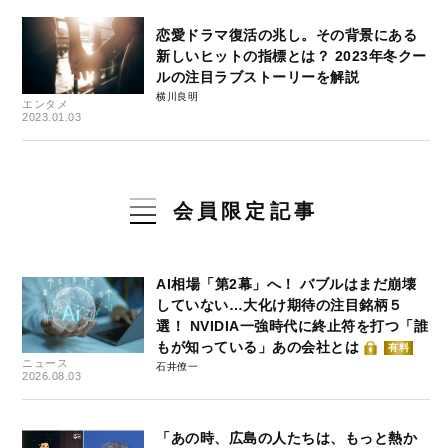
恋愛ドラマ復活の兆し。その背景にある
新しいヒットの指標とは？ 2023年冬クー
ルの注目ラブストーリーを解説
横川良明
エンタメ
2023.01.03
会員限定記事
AI相場「第2幕」へ！ バブルはまだ崩壊
していない…大化け期待の注目銘柄５
選！ NVIDIA一強時代に終止符を打つ「誰
もが知っている」あの会社とは
有料
ニュース
石井僚一
2026.08.03
「あの時、広島の人たちは、もっと熱か