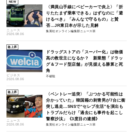
NEW
〈満員山手線にベビーカーで炎上〉「折
りたたまず乗車できる」はずなのに「避
けるべき」「みんなで守るもの」と賛
否…JR東日本が示した見解
ニュース
集英社オンライン編集部ニュース班
2026.08.06
急上昇
ドラッグストアの「スーパー化」は物価
高の救世主になるか？ 新業態「ドラッ
グ＆フード型店舗」が見据える勝算と死
角
ビジネス
不破聡
2026.08.06
急上昇
〈ベントレー追突〉「ぶつかる可能性は
分かっていた」韓国籍の刺青男が7台に衝
突し逃走…SNSで“セレブ生活”を演出も
トラブルだらけ「過去にも事件を起こし
警察沙汰」《3度目の逮捕》
ニュース
2026.08.06
集英社オンライン編集部ニュース班