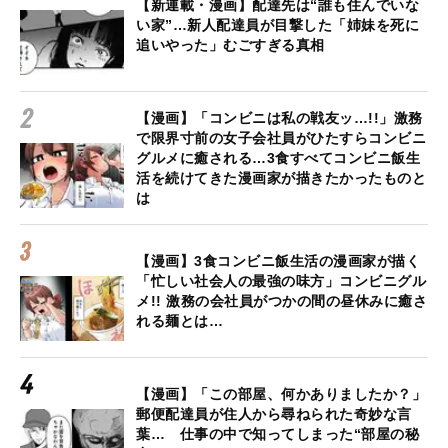
【新連載・漫画】配達先は“誰も住んでいな
い家”…新人配達員が目撃した「姉妹を死に
追いやった」むごすぎる真相
【漫画】「コンビニは私の戦友ッ…!!」激務
で限界寸前の女子会社員がひたすらコンビニ
グルメに癒される…3食すべてコンビニ飯生
活を続けてきた漫画家が描きたかったものと
は
【漫画】3食コンビニ飯生活の漫画家が描く
「忙しい社会人の最強の味方」コンビニグル
メ!! 激務の会社員がつかの間の昼休みに癒さ
れる麺とは…
【漫画】「この部屋、何かありましたか？」
郵便配達員が住人から尋ねられた奇妙な言
葉… 仕事の中で知ってしまった“部屋の秘