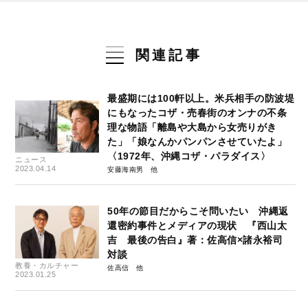
関連記事
最盛期には100軒以上。米兵相手の防波堤
にもなったコザ・売春街のオンナの不条
理な物語「離島や大島から女売りがき
た」「娘なんかパンパンさせていたよ」
〈1972年、沖縄コザ・パラダイス〉
ニュース
2023.04.14
安藤海南男
50年の節目だからこそ問いたい 沖縄返
還密約事件とメディアの現状 『西山太
吉 最後の告白』著：佐高信×諸永裕司
対談
教養・カルチャー
佐高信
2023.01.25