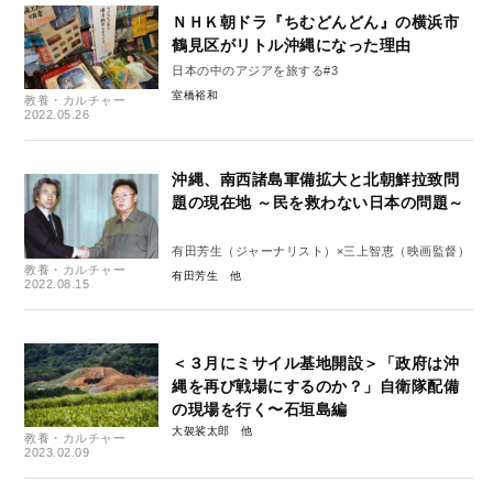
ＮＨＫ朝ドラ『ちむどんどん』の横浜市
鶴見区がリトル沖縄になった理由
日本の中のアジアを旅する#3
室橋裕和
教養・カルチャー
2022.05.26
沖縄、南西諸島軍備拡大と北朝鮮拉致問
題の現在地 ～民を救わない日本の問題～
有田芳生（ジャーナリスト）×三上智恵（映画監督）
教養・カルチャー
有田芳生
2022.08.15
＜３月にミサイル基地開設＞「政府は沖
縄を再び戦場にするのか？」自衛隊配備
の現場を行く〜石垣島編
大袈裟太郎
教養・カルチャー
2023.02.09