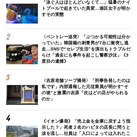
「泳ぐ人はほとんどいなくて…」猛暑のナイ
トプールで起きていた異変…港区女子が明か
すその実態
〈ベントレー追突〉「ぶつかる可能性は分か
っていた」韓国籍の刺青男が7台に衝突し逃
走…SNSで“セレブ生活”を演出もトラブルだ
らけ「過去にも事件を起こし警察沙汰」《3
度目の逮捕》
〈吉原老舗ソープ摘発〉「刑事告発したのは
私です」内部通報した元従業員が明かす“そ
の後”と激震の吉原「次はどの店がやられる
のか」
《イオン爆発》「売上金を金庫に戻すよう指
示した？」死者２名のハビタの店長に問うと
涙を流し…社員は「入口によっては入れたこ