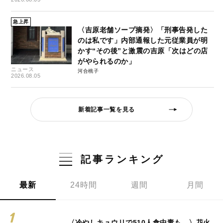
急上昇
〈吉原老舗ソープ摘発〉「刑事告発した
のは私です」内部通報した元従業員が明
かす“その後”と激震の吉原「次はどの店
がやられるのか」
ニュース
河合桃子
2026.08.05
新着記事一覧を見る
記事ランキング
最新
24時間
週間
月間
〈冷やしキュウリで510人食中毒も…〉花火