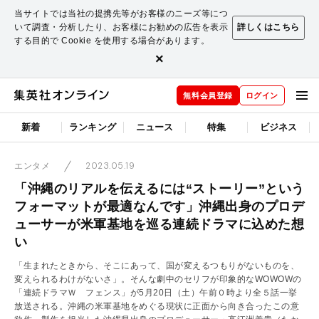
当サイトでは当社の提携先等がお客様のニーズ等につ
いて調査・分析したり、お客様にお勧めの広告を表示
詳しくはこちら
する目的で Cookie を使用する場合があります。
×
無料会員登録
ログイン
新着
ランキング
ニュース
特集
ビジネス
2023.05.19
エンタメ
「沖縄のリアルを伝えるには“ストーリー”という
フォーマットが最適なんです」沖縄出身のプロデ
ューサーが米軍基地を巡る連続ドラマに込めた想
い
「生まれたときから、そこにあって、国が変えるつもりがないものを、
変えられるわけがないさ」。そんな劇中のセリフが印象的なWOWOWの
「連続ドラマＷ フェンス」が5月20日（土）午前０時より全５話一挙
放送される。沖縄の米軍基地をめぐる現状に正面から向き合ったこの意