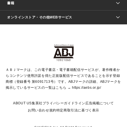
週刊少年ジャンプ
書籍
ファッション・美容
青年マンガ
ジャンプSQ.
Seventeen
週刊ヤングジャンプ
オンラインストア・その他WEBサービス
文芸・文庫・総合
芸能・情報・スポーツ
少女マンガ
Vジャンプ
non-no Web
ヤングジャンプ定期購読デジタル
すばる
Myojo
オンラインストア
りぼん
学芸・ノンフィクション・新書
最強ジャンプ
女性マンガ
@BAILA
ヤンジャン＋
小説すばる
週プレNEWS
マーガレット
集英社OTOコンテンツ
集英社 学芸編集部
少年ジャンプ＋
その他WEBサービス
クッキー
ライトノベル・ノベライズ
MAQUIA ONLINE
となりのヤングジャンプ
集英社 文芸ステーション
週プレ グラジャパ！
別冊マーガレット
SHUEISHA MANGA-ART HERITAGE
集英社 ビジネス書
ゼブラック
ココハナ
SHUEISHA ADNAVI
SPUR.JP
集英社Webマガジン Cobalt
グランドジャンプ
web 集英社文庫
キッズ
web Sportiva
マンガMee
ジャンプキャラクターズストア
集英社新書
ジャンプルーキー！
月刊オフィスユー
ＡＢＪマークは、この電子書店・電子書籍配信サービスが、著作権者か
EDITOR'S LAB
LEE
集英社オレンジ文庫
ウルトラジャンプ
青春と読書
パラスポ＋！
らコンテンツ使用許諾を得た正規版配信サービスであることを示す登録
集英社みらい文庫
リマコミ＋
HAPPY PLUS STORE
集英社新書プラス
ジャンプTOON
商標（登録番号 第6091713号）です。ABJマークの詳細、ABJマークを
Marisol
シフォン文庫
アジア人物史
S-KIDS.LAND
マンガMeets
掲示しているサービスの一覧はこちら →
https://aebs.or.jp/
shueisha vox
よみタイ
S-MANGA
Web éclat
ダッシュエックス文庫
LEEマルシェ
kotoba
集英社ジャンプリミックス
ABOUT US
集英社プライバシーガイドライン
広告掲載について
T JAPAN:The New York Times Style Magazine
JUMP j BOOKS
お問い合わせ
規約
特定商取引法に基づく表示
SHOP Marisol
e!集英社
集英社コミック文庫
集英社女性誌ポータル
éclat premium
imidas
MEN'S NON-NO WEB