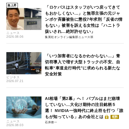
急上昇
「ロケバスはスタッフがいつ戻ってきて
もおかしくない…」と無罪主張の元ジャ
ンポケ斉藤被告に懲役7年求刑「反省の情
もない」被害を訴える女性は「ハニトラ
扱いされ…絶対許せない」
ニュース
2026.08.06
集英社オンライン編集部ニュース班
「いつ加害者になるかわからない…」青
切符導入で増す大型トラックの不安、自
転車“車道走行時代”に求められる新たな
安全対策
ビジネス
2026.07.21
AI相場「第2幕」へ！ バブルはまだ崩壊
していない…大化け期待の注目銘柄５
選！ NVIDIA一強時代に終止符を打つ「誰
もが知っている」あの会社とは
有料
ニュース
石井僚一
2026.08.03