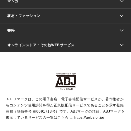
マンガ
取材・ファッション
少年マンガ
週刊少年ジャンプ
書籍
ファッション・美容
青年マンガ
ジャンプSQ.
Seventeen
週刊ヤングジャンプ
オンラインストア・その他WEBサービス
文芸・文庫・総合
芸能・情報・スポーツ
少女マンガ
Vジャンプ
non-no Web
ヤングジャンプ定期購読デジタル
すばる
Myojo
オンラインストア
りぼん
学芸・ノンフィクション・新書
最強ジャンプ
女性マンガ
@BAILA
ヤンジャン＋
小説すばる
週プレNEWS
マーガレット
集英社OTOコンテンツ
集英社 学芸編集部
少年ジャンプ＋
その他WEBサービス
クッキー
ライトノベル・ノベライズ
MAQUIA ONLINE
となりのヤングジャンプ
集英社 文芸ステーション
週プレ グラジャパ！
別冊マーガレット
SHUEISHA MANGA-ART HERITAGE
集英社 ビジネス書
ゼブラック
ココハナ
SHUEISHA ADNAVI
SPUR.JP
集英社Webマガジン Cobalt
グランドジャンプ
web 集英社文庫
キッズ
web Sportiva
マンガMee
ジャンプキャラクターズストア
集英社新書
ジャンプルーキー！
月刊オフィスユー
ＡＢＪマークは、この電子書店・電子書籍配信サービスが、著作権者か
EDITOR'S LAB
LEE
集英社オレンジ文庫
ウルトラジャンプ
青春と読書
パラスポ＋！
らコンテンツ使用許諾を得た正規版配信サービスであることを示す登録
集英社みらい文庫
リマコミ＋
HAPPY PLUS STORE
集英社新書プラス
ジャンプTOON
商標（登録番号 第6091713号）です。ABJマークの詳細、ABJマークを
Marisol
シフォン文庫
アジア人物史
S-KIDS.LAND
マンガMeets
掲示しているサービスの一覧はこちら →
https://aebs.or.jp/
shueisha vox
よみタイ
S-MANGA
Web éclat
ダッシュエックス文庫
LEEマルシェ