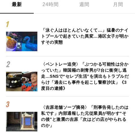
最新
24時間
週間
月間
「泳ぐ人はほとんどいなくて…」猛暑のナイ
トプールで起きていた異変…港区女子が明か
すその実態
〈ベントレー追突〉「ぶつかる可能性は分か
っていた」韓国籍の刺青男が7台に衝突し逃
走…SNSで“セレブ生活”を演出もトラブルだ
らけ「過去にも事件を起こし警察沙汰」《3
度目の逮捕》
〈吉原老舗ソープ摘発〉「刑事告発したのは
私です」内部通報した元従業員が明かす“そ
の後”と激震の吉原「次はどの店がやられる
のか」