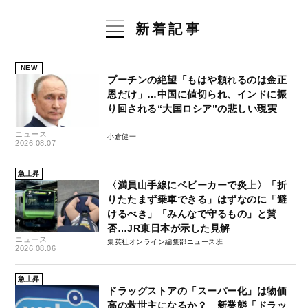
新着記事
NEW
プーチンの絶望「もはや頼れるのは金正
恩だけ」…中国に値切られ、インドに振
り回される“大国ロシア”の悲しい現実
ニュース
小倉健一
2026.08.07
急上昇
〈満員山手線にベビーカーで炎上〉「折
りたたまず乗車できる」はずなのに「避
けるべき」「みんなで守るもの」と賛
否…JR東日本が示した見解
ニュース
集英社オンライン編集部ニュース班
2026.08.06
急上昇
ドラッグストアの「スーパー化」は物価
高の救世主になるか？ 新業態「ドラッ