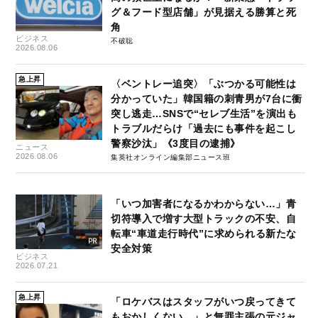
グ＆フード型店舗」が見据える勝算と死
角
ビジネス
不破聡
2026.08.06
急上昇
〈ベントレー追突〉「ぶつかる可能性は
分かっていた」韓国籍の刺青男が7台に衝
突し逃走…SNSで“セレブ生活”を演出も
トラブルだらけ「過去にも事件を起こし
警察沙汰」《3度目の逮捕》
ニュース
2026.08.06
集英社オンライン編集部ニュース班
「いつ加害者になるかわからない…」青
切符導入で増す大型トラックの不安、自
転車“車道走行時代”に求められる新たな
安全対策
ビジネス
2026.07.21
急上昇
「ロケバスはスタッフがいつ戻ってきて
もおかしくない…」と無罪主張の元ジャ