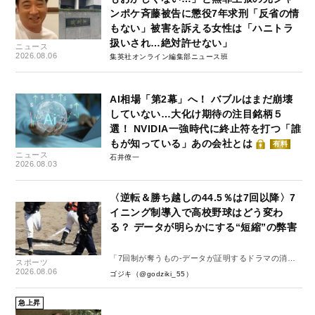
ンポケ斉藤被告に懲役7年求刑「反省の情
もない」被害を訴える女性は「ハニトラ
扱いされ…絶対許せない」
ニュース
2026.08.06
集英社オンライン編集部ニュース班
AI相場「第2幕」へ！ バブルはまだ崩壊
していない…大化け期待の注目銘柄５
選！ NVIDIA一強時代に終止符を打つ「誰
もが知っている」あの会社とは
有料
ニュース
石井僚一
2026.08.03
〈逆転＆勝ち越しの44.5％は7回以降〉7
イニング制導入で高校野球はどう変わ
る？ データが明らかにする“短縮”の弊害
「7回制が奪うもの-データが証明するドラマの消
スポーツ
失-」
2026.08.06
ゴジキ（@godziki_55）
急上昇