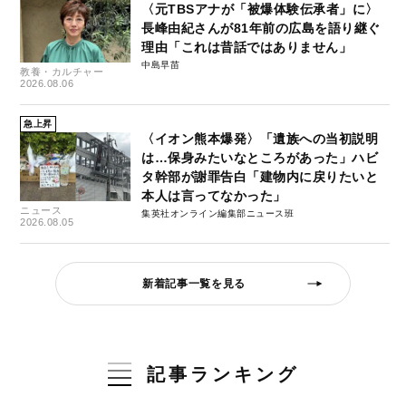
〈元TBSアナが「被爆体験伝承者」に〉
長峰由紀さんが81年前の広島を語り継ぐ
理由「これは昔話ではありません」
中島早苗
教養・カルチャー
2026.08.06
急上昇
〈イオン熊本爆発〉「遺族への当初説明
は…保身みたいなところがあった」ハビ
タ幹部が謝罪告白「建物内に戻りたいと
本人は言ってなかった」
ニュース
集英社オンライン編集部ニュース班
2026.08.05
新着記事一覧を見る
記事ランキング