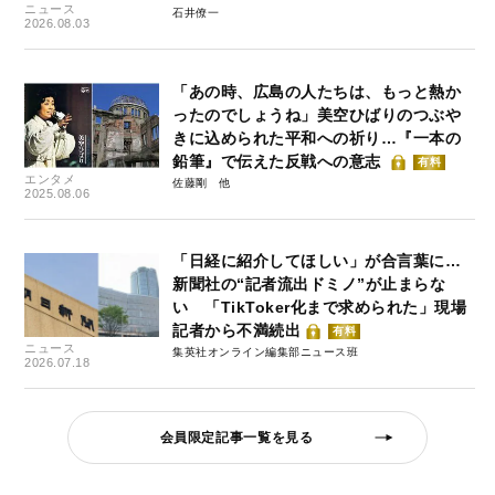
ニュース
石井僚一
2026.08.03
「あの時、広島の人たちは、もっと熱か
ったのでしょうね」美空ひばりのつぶや
きに込められた平和への祈り…『一本の
鉛筆』で伝えた反戦への意志
有料
エンタメ
佐藤剛
2025.08.06
「日経に紹介してほしい」が合言葉に…
新聞社の“記者流出ドミノ”が止まらな
い 「TikToker化まで求められた」現場
記者から不満続出
有料
ニュース
集英社オンライン編集部ニュース班
2026.07.18
会員限定記事一覧を見る