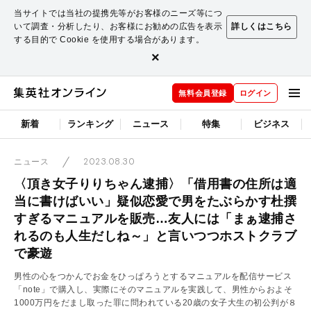
当サイトでは当社の提携先等がお客様のニーズ等につ
いて調査・分析したり、お客様にお勧めの広告を表示
詳しくはこちら
する目的で Cookie を使用する場合があります。
×
無料会員登録
ログイン
新着
ランキング
ニュース
特集
ビジネス
2023.08.30
ニュース
〈頂き女子りりちゃん逮捕〉「借用書の住所は適
当に書けばいい」疑似恋愛で男をたぶらかす杜撰
すぎるマニュアルを販売…友人には「まぁ逮捕さ
れるのも人生だしね～」と言いつつホストクラブ
で豪遊
男性の心をつかんでお金をひっぱろうとするマニュアルを配信サービス
「note」で購入し、実際にそのマニュアルを実践して、男性からおよそ
1000万円をだまし取った罪に問われている20歳の女子大生の初公判が８