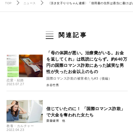
TOP
ニュース
〈頂き女子りりちゃん逮捕〉「借用書の住所は適当に書けば
関連記事
「母の体調が悪い。治療費がいる。お金
を返してくれ」は既読にならず。約640万
円の国際ロマンス詐欺にあった誠実な男
性が失ったお金以上のもの
国際ロマンス詐欺の被害者たち#3（後編）
恋愛・結婚
2023.07.27
水谷竹秀
信じていたのに！ 「国際ロマンス詐欺」
で大金を奪われた女たち
齋藤健博
教養・カルチャー
2022.04.23