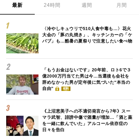
最新
24時間
週間
月間
〈冷やしキュウリで510人食中毒も…〉花火
大会の「豚の丸焼き」、キッチンカーの「ケ
バブ」も…酷暑の夏祭りで注意したい食べ物
「もうお金はないです」20年前、ロト6で３
億2000万円当てた男は今…当選後も会社を
辞めなかった男が定年後に気づいた“本当の
自由”
有料
《上沼恵美子への不適切発言から7年》スー
マラ武智、誹謗中傷で酒量が増加…「酒と薬
を一緒に飲んでいた」アルコール依存症の
日々を告白