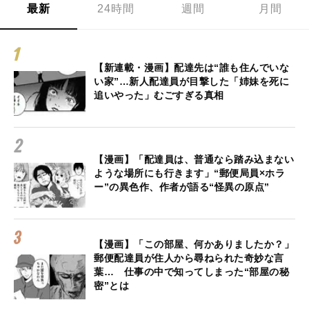
最新
24時間
週間
月間
【新連載・漫画】配達先は“誰も住んでいな
い家”…新人配達員が目撃した「姉妹を死に
追いやった」むごすぎる真相
【漫画】「配達員は、普通なら踏み込まない
ような場所にも行きます」“郵便局員×ホラ
ー”の異色作、作者が語る“怪異の原点”
【漫画】「この部屋、何かありましたか？」
郵便配達員が住人から尋ねられた奇妙な言
葉… 仕事の中で知ってしまった“部屋の秘
密”とは