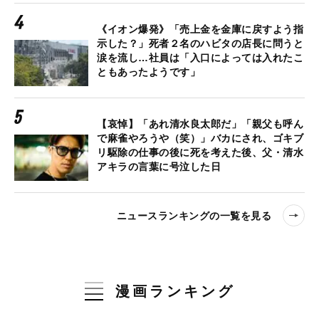
《イオン爆発》「売上金を金庫に戻すよう指
示した？」死者２名のハビタの店長に問うと
涙を流し…社員は「入口によっては入れたこ
ともあったようです」
【哀悼】「あれ清水良太郎だ」「親父も呼ん
で麻雀やろうや（笑）」バカにされ、ゴキブ
リ駆除の仕事の後に死を考えた後、父・清水
アキラの言葉に号泣した日
ニュースランキングの一覧を見る
漫画ランキング