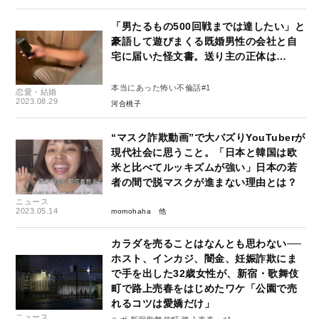
「男たるもの500回戦までは達したい」と
豪語して遊びまくる既婚男性の会社と自
宅に届いた怪文書。送り主の正体は…
本当にあった怖い不倫話#1
恋愛・結婚
2023.08.29
河合桃子
“マスク詐欺動画”で大バズりYouTuberが
現代社会に思うこと。「日本と韓国は欧
米と比べてルッキズムが強い」日本の若
者の間で脱マスクが進まない理由とは？
ニュース
2023.05.14
momohaha
カラダを売ることはなんとも思わない──
ホスト、インカジ、闇金、妊娠詐欺にま
で手を出した32歳女性が、新宿・歌舞伎
町で路上売春をはじめたワケ「公園で売
れるコツは愛嬌だけ」
ニュース