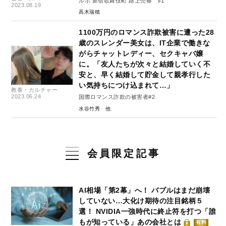
ルポ 新宿歌舞伎町 路上売春 ♯1
2023.08.19
高木瑞穂
1100万円のロマンス詐欺被害に遭った28
歳のスレンダー美女は、IT企業で働きな
がらチャットレディー、セクキャバ嬢
に。「友人たちが次々と結婚していく不
安と、早く結婚して貯金して親孝行した
い気持ちにつけ込まれて…」
教養・カルチャー
2023.06.24
国際ロマンス詐欺の被害者#2
水谷竹秀
会員限定記事
AI相場「第2幕」へ！ バブルはまだ崩壊
していない…大化け期待の注目銘柄５
選！ NVIDIA一強時代に終止符を打つ「誰
もが知っている」あの会社とは
有料