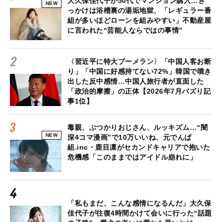
大久保佳代子が50代でマンション購入…き
NEW
っかけは浴槽裏の湯垢地獄、「レギュラー番
組が多いほどローンを組みやすい」不動産屋
に言われた“芸能人ならではの事情”
〈習近平に特大ブーメラン〉「中国人客お断
り」「中国に好感持てない72%」韓国で噴き
出した反中感情…中国人旅行者が直面した
「政治的摩擦」の正体【2026年7月バズり記
事1位】
毒親、ぶつかりおじさん、ルッキズム…“闇
NEW
深4コマ漫画”で10万いいね、元でんぱ
組.inc・鹿目凛がセカンドキャリアで抱いた
危機感「このままではアイドル崩れに」
「私もまだ、こんな感情になるんだ」大久保
佳代子が往復4時間かけて会いに行った“話題