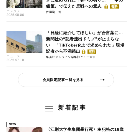
鉛筆』で伝えた反戦への意志
有料
エンタメ
佐藤剛
2025.08.06
「日経に紹介してほしい」が合言葉に…
新聞社の“記者流出ドミノ”が止まらな
い 「TikToker化まで求められた」現場
記者から不満続出
有料
ニュース
集英社オンライン編集部ニュース班
2026.07.18
会員限定記事一覧を見る
新着記事
NEW
〈江別大学生集団暴行死〉主犯格の18歳