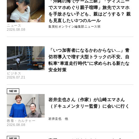
「沖縄の海でゲーム三昧」「ディズニー
でスマホめぐり親子喧嘩」旅先でスマホ
を手放さない子ども、親はどうする？ 親
も見直したい3つのルール
ニュース
集英社オンライン編集部ニュース班
2026.08.08
「いつ加害者になるかわからない…」青
切符導入で増す大型トラックの不安、自
転車“車道走行時代”に求められる新たな
安全対策
ビジネス
2026.07.21
NEW
岩井圭也さん（作家）が山崎エマさん
（ドキュメンタリー監督）に会いに行く
岩井圭也
教養・カルチャー
2026.08.08
NEW