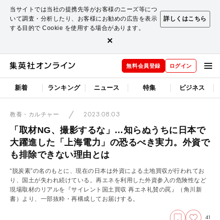
当サイトでは当社の提携先等がお客様のニーズ等につ
いて調査・分析したり、お客様にお勧めの広告を表示
詳しくはこちら
する目的で Cookie を使用する場合があります。
×
無料会員登録
ログイン
新着
ランキング
ニュース
特集
ビジネス
2023.08.03
教養・カルチャー
「取材NG、撮影するな」…知らぬうちに日本で
大躍進した「上海電力」の恐るべき実力。外資で
も排除できない理由とは
“脱炭素”の名のもとに、現在の日本は外資による土地買収が行われてお
り、国土が失われ続けている。再エネを利用した外資参入の危険性など
現場取材のリアルを『サイレント国土買収 再エネ礼賛の罠』（角川新
書）より、一部抜粋・再構成してお届けする。
41