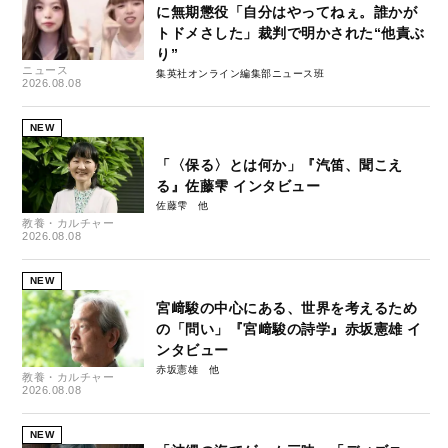
に無期懲役「自分はやってねぇ。誰かが
トドメさした」裁判で明かされた“他責ぶ
り”
ニュース
集英社オンライン編集部ニュース班
2026.08.08
NEW
「〈保る〉とは何か」『汽笛、聞こえ
る』佐藤雫 インタビュー
佐藤雫
教養・カルチャー
2026.08.08
NEW
宮﨑駿の中心にある、世界を考えるため
の「問い」『宮﨑駿の詩学』赤坂憲雄 イ
ンタビュー
赤坂憲雄
教養・カルチャー
2026.08.08
NEW