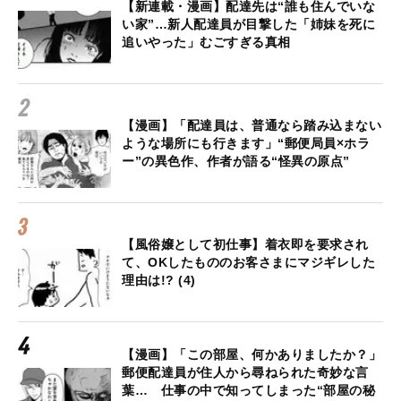
【新連載・漫画】配達先は“誰も住んでいな
い家”…新人配達員が目撃した「姉妹を死に
追いやった」むごすぎる真相
【漫画】「配達員は、普通なら踏み込まない
ような場所にも行きます」“郵便局員×ホラ
ー”の異色作、作者が語る“怪異の原点”
【風俗嬢として初仕事】着衣即を要求され
て、OKしたもののお客さまにマジギレした
理由は!? (4)
【漫画】「この部屋、何かありましたか？」
郵便配達員が住人から尋ねられた奇妙な言
葉… 仕事の中で知ってしまった“部屋の秘