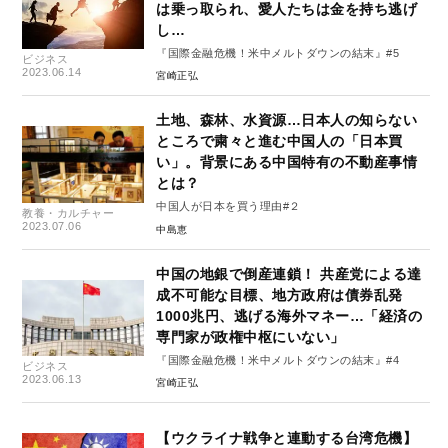
は乗っ取られ、愛人たちは金を持ち逃げ
し…
『国際金融危機！米中メルトダウンの結末』#5
ビジネス
2023.06.14
宮崎正弘
土地、森林、水資源…日本人の知らない
ところで粛々と進む中国人の「日本買
い」。背景にある中国特有の不動産事情
とは？
中国人が日本を買う理由#２
教養・カルチャー
2023.07.06
中島恵
中国の地銀で倒産連鎖！ 共産党による達
成不可能な目標、地方政府は債券乱発
1000兆円、逃げる海外マネー…「経済の
専門家が政権中枢にいない」
『国際金融危機！米中メルトダウンの結末』#4
ビジネス
2023.06.13
宮崎正弘
【ウクライナ戦争と連動する台湾危機】