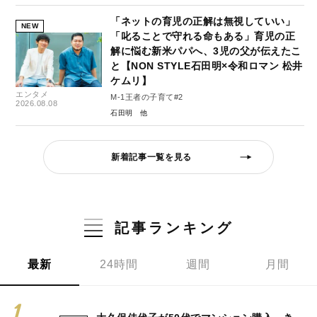
「ネットの育児の正解は無視していい」
NEW
「叱ることで守れる命もある」育児の正
解に悩む新米パパへ、3児の父が伝えたこ
と【NON STYLE石田明×令和ロマン 松井
ケムリ】
エンタメ
M-1王者の子育て#2
2026.08.08
石田明
新着記事一覧を見る
記事ランキング
最新
24時間
週間
月間