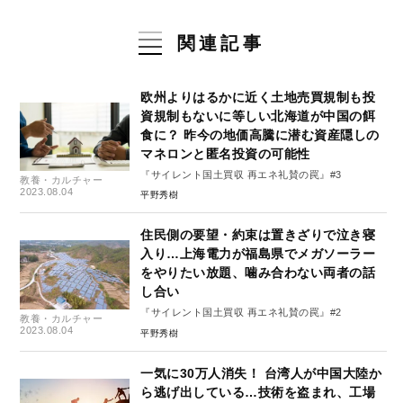
関連記事
欧州よりはるかに近く土地売買規制も投
資規制もないに等しい北海道が中国の餌
食に？ 昨今の地価高騰に潜む資産隠しの
マネロンと匿名投資の可能性
『サイレント国土買収 再エネ礼賛の罠』#3
教養・カルチャー
2023.08.04
平野秀樹
住民側の要望・約束は置きざりで泣き寝
入り…上海電力が福島県でメガソーラー
をやりたい放題、噛み合わない両者の話
し合い
『サイレント国土買収 再エネ礼賛の罠』#2
教養・カルチャー
2023.08.04
平野秀樹
一気に30万人消失！ 台湾人が中国大陸か
ら逃げ出している…技術を盗まれ、工場