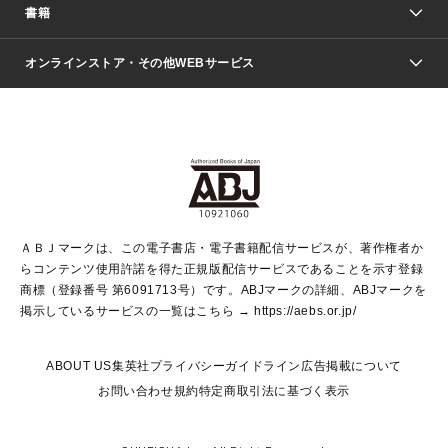
週刊少年ジャンプ
書籍
ファッション・美容
青年マンガ
ジャンプSQ.
Seventeen
週刊ヤングジャンプ
オンラインストア・その他WEBサービス
文芸・文庫・総合
芸能・情報・スポーツ
少女マンガ
Vジャンプ
non-no Web
ヤングジャンプ定期購読デジタル
すばる
Myojo
オンラインストア
りぼん
学芸・ノンフィクション・新書
最強ジャンプ
女性マンガ
@BAILA
ヤンジャン＋
小説すばる
週プレNEWS
マーガレット
集英社OTOコンテンツ
集英社 学芸編集部
少年ジャンプ＋
その他WEBサービス
クッキー
ライトノベル・ノベライズ
MAQUIA ONLINE
となりのヤングジャンプ
集英社 文芸ステーション
週プレ グラジャパ！
別冊マーガレット
SHUEISHA MANGA-ART HERITAGE
集英社 ビジネス書
ゼブラック
ココハナ
SHUEISHA ADNAVI
SPUR.JP
集英社Webマガジン Cobalt
グランドジャンプ
web 集英社文庫
キッズ
web Sportiva
マンガMee
ジャンプキャラクターズストア
集英社新書
ジャンプルーキー！
月刊オフィスユー
ＡＢＪマークは、この電子書店・電子書籍配信サービスが、著作権者か
EDITOR'S LAB
LEE
集英社オレンジ文庫
ウルトラジャンプ
青春と読書
パラスポ＋！
らコンテンツ使用許諾を得た正規版配信サービスであることを示す登録
集英社みらい文庫
リマコミ＋
HAPPY PLUS STORE
集英社新書プラス
ジャンプTOON
商標（登録番号 第6091713号）です。ABJマークの詳細、ABJマークを
Marisol
シフォン文庫
アジア人物史
S-KIDS.LAND
マンガMeets
掲示しているサービスの一覧はこちら →
https://aebs.or.jp/
shueisha vox
よみタイ
S-MANGA
Web éclat
ダッシュエックス文庫
LEEマルシェ
kotoba
集英社ジャンプリミックス
ABOUT US
集英社プライバシーガイドライン
広告掲載について
T JAPAN:The New York Times Style Magazine
JUMP j BOOKS
お問い合わせ
規約
特定商取引法に基づく表示
SHOP Marisol
e!集英社
集英社コミック文庫
集英社女性誌ポータル
éclat premium
imidas