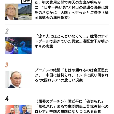
NEW
た」初の費用公開で仰天の支出が明らか
に “日本一悪い男”と軽口の県議会議長は震
災のさなかに「天国」へ行ったとご満悦《福
岡県議会の海外豪遊〉
「泳ぐ人はほとんどいなくて…」猛暑のナイ
トプールで起きていた異変…港区女子が明か
すその実態
プーチンの絶望「もはや頼れるのは金正恩だ
け」…中国に値切られ、インドに振り回され
る“大国ロシア”の悲しい現実
〈屈辱のプーチン〉習近平に「値切られ」
「無視され」まるで主従関係…苦境深刻化の
ロシアが中国の属国になりつつある背景