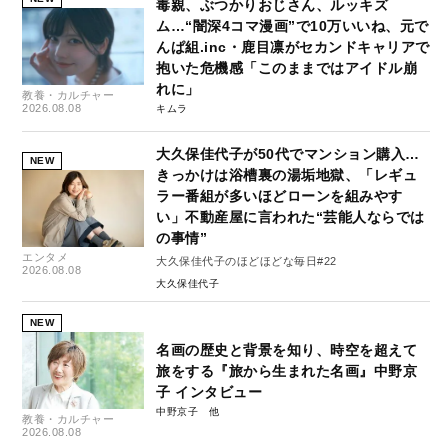
毒親、ぶつかりおじさん、ルッキズ
ム…“闇深4コマ漫画”で10万いいね、元で
んぱ組.inc・鹿目凛がセカンドキャリアで
抱いた危機感「このままではアイドル崩
れに」
教養・カルチャー
2026.08.08
キムラ
大久保佳代子が50代でマンション購入…
NEW
きっかけは浴槽裏の湯垢地獄、「レギュ
ラー番組が多いほどローンを組みやす
い」不動産屋に言われた“芸能人ならでは
の事情”
エンタメ
大久保佳代子のほどほどな毎日#22
2026.08.08
大久保佳代子
NEW
名画の歴史と背景を知り、時空を超えて
旅をする『旅から生まれた名画』中野京
子 インタビュー
中野京子
教養・カルチャー
2026.08.08