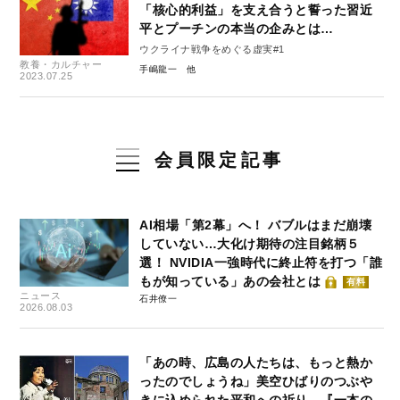
「核心的利益」を支え合うと誓った習近
平とプーチンの本当の企みとは…
ウクライナ戦争をめぐる虚実#1
教養・カルチャー
手嶋龍一
2023.07.25
会員限定記事
AI相場「第2幕」へ！ バブルはまだ崩壊
していない…大化け期待の注目銘柄５
選！ NVIDIA一強時代に終止符を打つ「誰
もが知っている」あの会社とは
有料
ニュース
石井僚一
2026.08.03
「あの時、広島の人たちは、もっと熱か
ったのでしょうね」美空ひばりのつぶや
きに込められた平和への祈り…『一本の