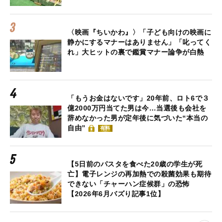
〈映画『ちいかわ』〉「子ども向けの映画に
静かにするマナーはありません」「叱ってく
れ」大ヒットの裏で鑑賞マナー論争が白熱
「もうお金はないです」20年前、ロト6で３
億2000万円当てた男は今…当選後も会社を
辞めなかった男が定年後に気づいた“本当の
自由”
有料
【5日前のパスタを食べた20歳の学生が死
亡】電子レンジの再加熱での殺菌効果も期待
できない「チャーハン症候群」の恐怖
【2026年6月バズり記事1位】