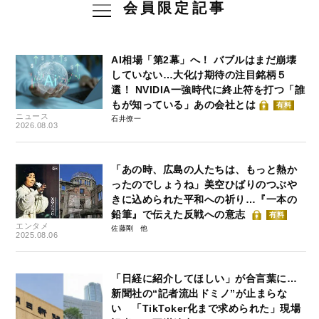
会員限定記事
AI相場「第2幕」へ！ バブルはまだ崩壊
していない…大化け期待の注目銘柄５
選！ NVIDIA一強時代に終止符を打つ「誰
もが知っている」あの会社とは
有料
ニュース
石井僚一
2026.08.03
「あの時、広島の人たちは、もっと熱か
ったのでしょうね」美空ひばりのつぶや
きに込められた平和への祈り…『一本の
鉛筆』で伝えた反戦への意志
有料
エンタメ
佐藤剛
2025.08.06
「日経に紹介してほしい」が合言葉に…
新聞社の“記者流出ドミノ”が止まらな
い 「TikToker化まで求められた」現場