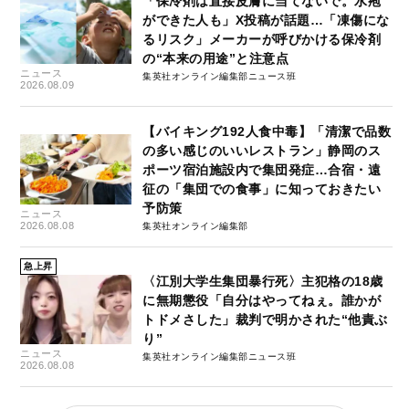
「保冷剤は直接皮膚に当てないで。水疱
ができた人も」X投稿が話題…「凍傷にな
るリスク」メーカーが呼びかける保冷剤
の“本来の用途”と注意点
ニュース
集英社オンライン編集部ニュース班
2026.08.09
【バイキング192人食中毒】「清潔で品数
の多い感じのいいレストラン」静岡のス
ポーツ宿泊施設内で集団発症…合宿・遠
征の「集団での食事」に知っておきたい
予防策
ニュース
2026.08.08
集英社オンライン編集部
急上昇
〈江別大学生集団暴行死〉主犯格の18歳
に無期懲役「自分はやってねぇ。誰かが
トドメさした」裁判で明かされた“他責ぶ
り”
ニュース
集英社オンライン編集部ニュース班
2026.08.08