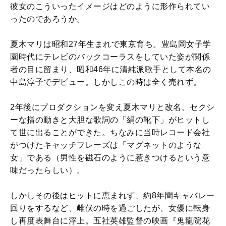
彼女のこういったイメージはどのように形作られてい
ったのであろうか。
夏木マリは昭和27年生まれで東京育ち。豊島岡女子学
園時代にテレビのバックコーラスをしていた姿が関係
者の目に留まり、昭和46年に清純派歌手として本名の
中島淳子でデビュー。しかしこの時は全く売れず。
2年後にプロダクションを変え夏木マリと改名。セクシ
ーな指の動きと大胆な歌詞の「絹の靴下」がヒットし
て世に出ることができた。ちなみに当時レコード会社
がつけたキャッチフレーズは「マグネットのような
女」である（男性を磁石のように惹きつけるという意
味だったらしい）。
しかしその後はヒットに恵まれず、約8年間キャバレー
回りをするなど、雌伏の時を過ごしたが、女優に転身
し再度表舞台に浮上。五社英雄監督の映画『鬼龍院花