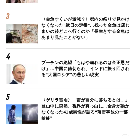
〈金魚すくいが激減？〉都内の祭りで見かけ
なくなった“縁日の定番”…残った金魚は店じ
まいの後どこへ行くのか「長生きする金魚は
あまり見たことがない」
プーチンの絶望「もはや頼れるのは金正恩だ
け」…中国に値切られ、インドに振り回され
る“大国ロシア”の悲しい現実
〈ゲリラ雷雨〉「雷が自分に落ちるとは…」
登山中に突然、視界が真っ白に…全身が動か
なくなった41歳男性が語る“落雷事故の一部
始終”