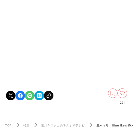
261
TOP
特集
前川ヤスタカの考えすぎテレビ
夏木マリ「Uber Ea