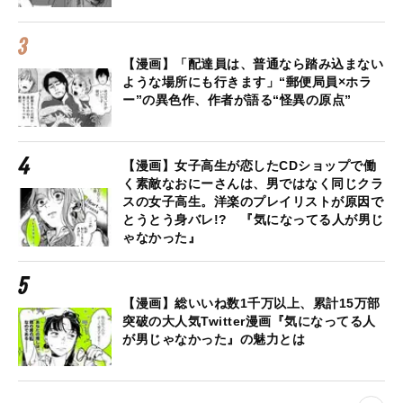
【漫画】「配達員は、普通なら踏み込まない
ような場所にも行きます」“郵便局員×ホラ
ー”の異色作、作者が語る“怪異の原点”
【漫画】女子高生が恋したCDショップで働
く素敵なおにーさんは、男ではなく同じクラ
スの女子高生。洋楽のプレイリストが原因で
とうとう身バレ!? 『気になってる人が男じ
ゃなかった』
【漫画】総いいね数1千万以上、累計15万部
突破の大人気Twitter漫画『気になってる人
が男じゃなかった』の魅力とは