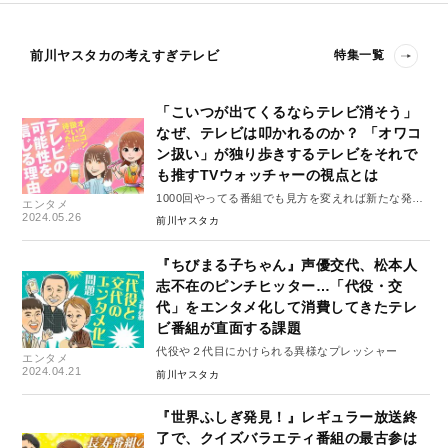
前川ヤスタカの考えすぎテレビ
特集一覧
「こいつが出てくるならテレビ消そう」
なぜ、テレビは叩かれるのか？ 「オワコ
ン扱い」が独り歩きするテレビをそれで
も推すTVウォッチャーの視点とは
1000回やってる番組でも見方を変えれば新たな発見
エンタメ
が!?
2024.05.26
前川ヤスタカ
『ちびまる子ちゃん』声優交代、松本人
志不在のピンチヒッター…「代役・交
代」をエンタメ化して消費してきたテレ
ビ番組が直面する課題
代役や２代目にかけられる異様なプレッシャー
エンタメ
2024.04.21
前川ヤスタカ
『世界ふしぎ発見！』レギュラー放送終
了で、クイズバラエティ番組の最古参は