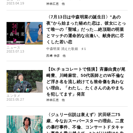
2023.04.19
神林広恵
〈7月13日は中森明菜の誕生日〉“あの
夜”から始まった秘めた恋は、彼女にとっ
て唯一の「聖域」だった…絶頂期の明菜
とマッチの運命的な出逢い、献身的に尽
くした若い恋
ニュース
中森明菜 消えた歌姫 ♯１
2023.07.13
西﨑 伸彦
【Dr.チョコレートで怪演】斉藤由貴が尾
崎豊、川崎麻世、50代医師とのW不倫な
ど浮き名を流し続けても致命傷を負わな
い理由。「わたし、たくさんのあやまち
を犯してます」発言
エンタメ
2023.05.27
神林広恵
〈ジュリー伝説は衰えず〉沢田研二75
歳、今なおスーパースターの理由。二度
の暴行事件、不倫、コンサートドタキャ