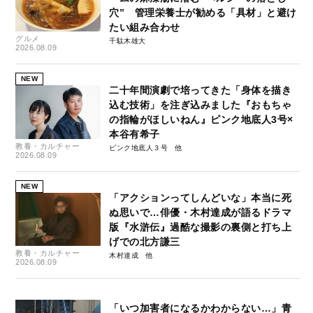
穴” 管理栄養士が勧める「具材」と避け
たい組み合わせ
グルメ
千駄木雄大
2026.08.09
NEW
二十年間演劇で培ってきた「身体を描き
込む技術」を注ぎ込みました『おもちゃ
の指輪がほしいねん』ピンク地底人3号×
本谷有希子
教養・カルチャー
ピンク地底人３号
2026.08.09
NEW
「アクションってしんどいな」本当に死
ぬ思いで…俳優・木村達成が語るドラマ
版『水滸伝』過酷な撮影の裏側と打ち上
げでの北方謙三
教養・カルチャー
木村達成
2026.08.09
「いつ加害者になるかわからない…」青