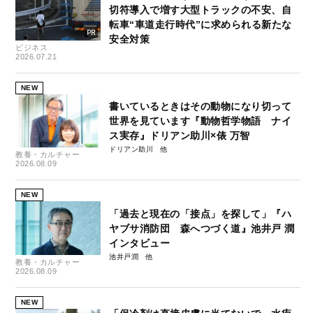
切符導入で増す大型トラックの不安、自
転車“車道走行時代”に求められる新たな
安全対策
ビジネス
2026.07.21
NEW
書いているときはその動物になり切って
世界を見ています『動物哲学物語 ナイ
ス実存』ドリアン助川×俵 万智
ドリアン助川
教養・カルチャー
2026.08.09
NEW
「過去と現在の「接点」を探して」『ハ
ヤブサ消防団 森へつづく道』池井戸 潤
インタビュー
池井戸潤
教養・カルチャー
2026.08.09
NEW