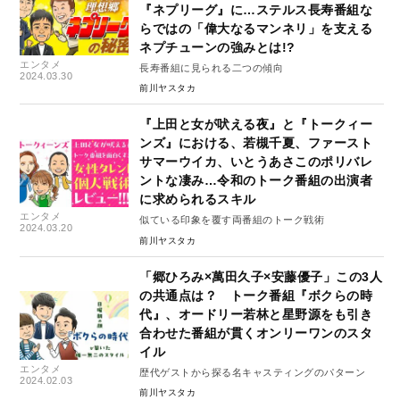
『ネプリーグ』に…ステルス長寿番組な
らではの「偉大なるマンネリ」を支える
ネプチューンの強みとは!?
エンタメ
長寿番組に見られる二つの傾向
2024.03.30
前川ヤスタカ
『上田と女が吠える夜』と『トークィー
ンズ』における、若槻千夏、ファースト
サマーウイカ、いとうあさこのポリバレ
ントな凄み…令和のトーク番組の出演者
に求められるスキル
エンタメ
似ている印象を覆す両番組のトーク戦術
2024.03.20
前川ヤスタカ
「郷ひろみ×萬田久子×安藤優子」この3人
の共通点は？ トーク番組『ボクらの時
代』、オードリー若林と星野源をも引き
合わせた番組が貫くオンリーワンのスタ
イル
エンタメ
歴代ゲストから探る名キャスティングのパターン
2024.02.03
前川ヤスタカ