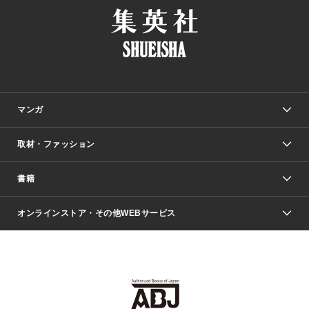
マンガ
取材・ファッション
少年マンガ
週刊少年ジャンプ
書籍
ファッション・美容
青年マンガ
ジャンプSQ.
Seventeen
週刊ヤングジャンプ
オンラインストア・その他WEBサービス
文芸・文庫・総合
芸能・情報・スポーツ
少女マンガ
Vジャンプ
non-no Web
ヤングジャンプ定期購読デジタル
すばる
Myojo
オンラインストア
りぼん
学芸・ノンフィクション・新書
最強ジャンプ
女性マンガ
@BAILA
ヤンジャン＋
小説すばる
週プレNEWS
マーガレット
集英社OTOコンテンツ
集英社 学芸編集部
少年ジャンプ＋
その他WEBサービス
クッキー
ライトノベル・ノベライズ
MAQUIA ONLINE
となりのヤングジャンプ
集英社 文芸ステーション
週プレ グラジャパ！
別冊マーガレット
SHUEISHA MANGA-ART HERITAGE
集英社 ビジネス書