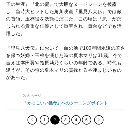
子の生涯』『北の螢』で大胆なヌードシーンを披露
し、当時大ヒットした角川映画『里見八犬伝』では敵
の首領、玉梓役を妖艶に演じた。この頃は「悪」が演
じられる貴重な俳優として重宝され、舞台などでも活
躍した。
『里見八犬伝』において、血の池で100年間永遠の若さ
を保つ妖婦・玉梓を演じた時の夏木マリは31歳。今で
言えば本田翼や指原莉乃くらいの年齢である。時代も
違うが、その頃の夏木マリの貫禄たるや凄まじいもの
があった。
次のページ
「かっこいい義母」へのターニングポイント
1
2
3
4
5