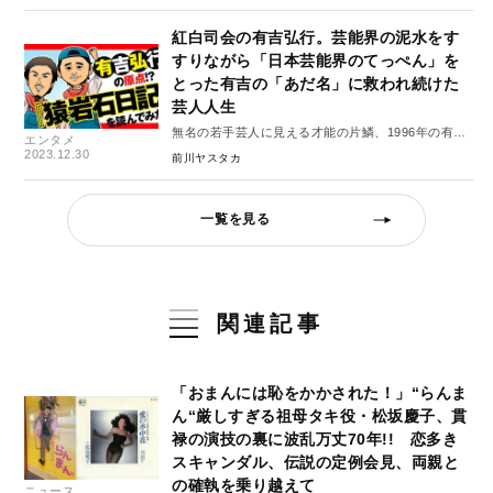
紅白司会の有吉弘行。芸能界の泥水をす
すりながら「日本芸能界のてっぺん」を
とった有吉の「あだ名」に救われ続けた
芸人人生
無名の若手芸人に見える才能の片鱗、1996年の有吉
エンタメ
弘行
2023.12.30
前川ヤスタカ
一覧を見る
関連記事
「おまんには恥をかかされた！」“らんま
ん“厳しすぎる祖母タキ役・松坂慶子、貫
禄の演技の裏に波乱万丈70年!! 恋多き
スキャンダル、伝説の定例会見、両親と
の確執を乗り越えて
ニュース