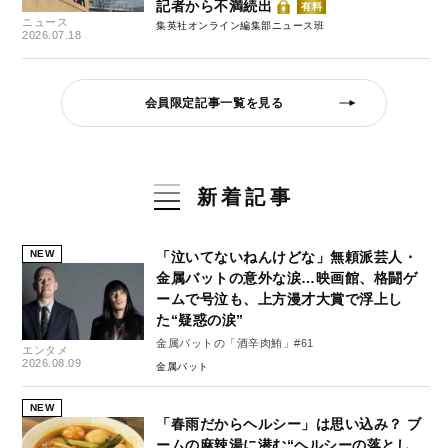
記者から不満続出
有料
ニュース
集英社オンライン編集部ニュース班
2026.07.18
会員限定記事一覧を見る
新着記事
NEW
「泣いてないねんけどな」無頼派芸人・
金属バットの意外な涙…映画館、格闘ゲ
ームで号泣も、上方漫才大賞で浮上し
た“疑惑の涙”
金属バットの「酒辛肉鮪」#61
エンタメ
2026.08.09
金属バット
NEW
「春雨だからヘルシー」は思い込み？ ブ
ームの麻辣湯に潜む“ヘルシーの落とし