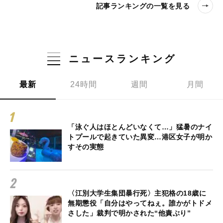
記事ランキングの一覧を見る
ニュースランキング
最新
24時間
週間
月間
「泳ぐ人はほとんどいなくて…」猛暑のナイ
トプールで起きていた異変…港区女子が明か
すその実態
〈江別大学生集団暴行死〉主犯格の18歳に
無期懲役「自分はやってねぇ。誰かがトドメ
さした」裁判で明かされた“他責ぶり”