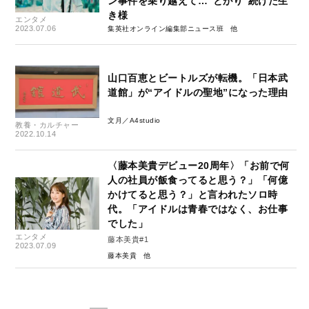
ン事件を乗り越えて…“とがり”続けた生
き様
エンタメ
2023.07.06
集英社オンライン編集部ニュース班
山口百恵とビートルズが転機。「日本武
道館」が“アイドルの聖地”になった理由
文月／A4studio
教養・カルチャー
2022.10.14
〈藤本美貴デビュー20周年〉「お前で何
人の社員が飯食ってると思う？」「何億
かけてると思う？」と言われたソロ時
代。「アイドルは青春ではなく、お仕事
でした」
エンタメ
藤本美貴#1
2023.07.09
藤本美貴