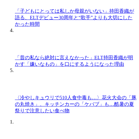
「子どもにとっては私しか母親がいない」持田香織が
語る、ELTデビュー30周年と“歌手”よりも大切にした
かった時間
「昔の私なら絶対に言えなかった」ELT持田香織が明
かす「嫌いなもの」を口にするようになった理由
〈冷やしキュウリで510人食中毒も…〉花火大会の「豚
の丸焼き」、キッチンカーの「ケバブ」も…酷暑の夏
祭りで注意したい食べ物