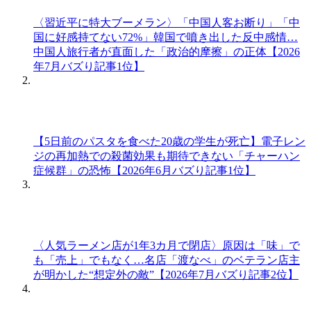
〈習近平に特大ブーメラン〉「中国人客お断り」「中
国に好感持てない72%」韓国で噴き出した反中感情…
中国人旅行者が直面した「政治的摩擦」の正体【2026
年7月バズり記事1位】
【5日前のパスタを食べた20歳の学生が死亡】電子レン
ジの再加熱での殺菌効果も期待できない「チャーハン
症候群」の恐怖【2026年6月バズり記事1位】
〈人気ラーメン店が1年3カ月で閉店〉原因は「味」で
も「売上」でもなく…名店「渡なべ」のベテラン店主
が明かした“想定外の敵”【2026年7月バズり記事2位】