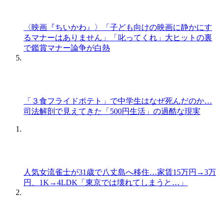
〈映画『ちいかわ』〉「子ども向けの映画に静かにす
るマナーはありません」「叱ってくれ」大ヒットの裏
で鑑賞マナー論争が白熱
「３食フライドポテト」で中学生はなぜ死んだのか…
司法解剖で見えてきた「500円生活」の過酷な現実
人気女流雀士が31歳で八丈島へ移住…家賃15万円→3万
円、1K→4LDK「東京では壊れてしまうと…」