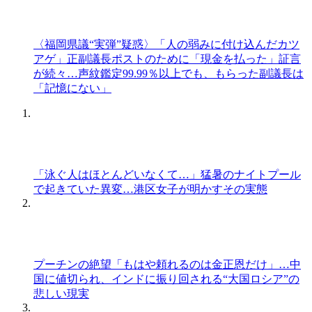
〈福岡県議“実弾”疑惑〉「人の弱みに付け込んだカツ
アゲ」正副議長ポストのために「現金を払った」証言
が続々…声紋鑑定99.99％以上でも、もらった副議長は
「記憶にない」
「泳ぐ人はほとんどいなくて…」猛暑のナイトプール
で起きていた異変…港区女子が明かすその実態
プーチンの絶望「もはや頼れるのは金正恩だけ」…中
国に値切られ、インドに振り回される“大国ロシア”の
悲しい現実