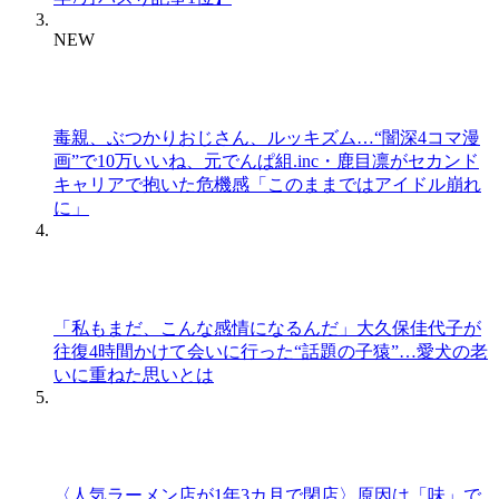
NEW
毒親、ぶつかりおじさん、ルッキズム…“闇深4コマ漫
画”で10万いいね、元でんぱ組.inc・鹿目凛がセカンド
キャリアで抱いた危機感「このままではアイドル崩れ
に」
「私もまだ、こんな感情になるんだ」大久保佳代子が
往復4時間かけて会いに行った“話題の子猿”…愛犬の老
いに重ねた思いとは
〈人気ラーメン店が1年3カ月で閉店〉原因は「味」で