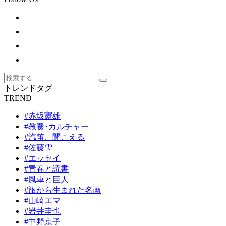
トレンドタグ
TREND
#赤坂憲雄
#教養･カルチャー
#汽笛、聞こえる
#佐藤雫
#エッセイ
#青春と読書
#風車と巨人
#旅から生まれた名画
#山崎エマ
#岩井圭也
#中野京子