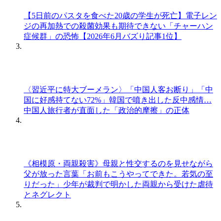
【5日前のパスタを食べた20歳の学生が死亡】電子レン
ジの再加熱での殺菌効果も期待できない「チャーハン
症候群」の恐怖【2026年6月バズり記事1位】
〈習近平に特大ブーメラン〉「中国人客お断り」「中
国に好感持てない72%」韓国で噴き出した反中感情…
中国人旅行者が直面した「政治的摩擦」の正体
《相模原・両親殺害》母親と性交するのを見せながら
父が放った言葉「お前もこうやってできた。若気の至
りだった」少年が裁判で明かした両親から受けた虐待
とネグレクト