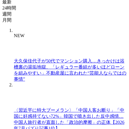
最新
24時間
週間
月間
NEW
大久保佳代子が50代でマンション購入…きっかけは浴
槽裏の湯垢地獄、「レギュラー番組が多いほどローン
を組みやすい」不動産屋に言われた“芸能人ならではの
事情”
〈習近平に特大ブーメラン〉「中国人客お断り」「中
国に好感持てない72%」韓国で噴き出した反中感情…
中国人旅行者が直面した「政治的摩擦」の正体【2026
年7月バズり記事1位】