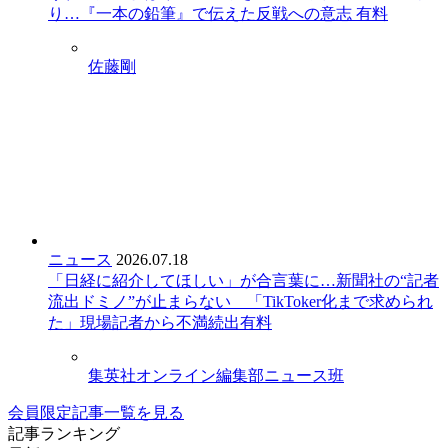
り…『一本の鉛筆』で伝えた反戦への意志
有料
佐藤剛
ニュース
2026.07.18
「日経に紹介してほしい」が合言葉に…新聞社の“記者
流出ドミノ”が止まらない 「TikToker化まで求められ
た」現場記者から不満続出
有料
集英社オンライン編集部ニュース班
会員限定記事一覧を見る
記事ランキング