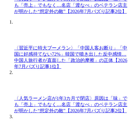
も「売上」でもなく…名店「渡なべ」のベテラン店主
が明かした“想定外の敵”【2026年7月バズり記事2位】
〈習近平に特大ブーメラン〉「中国人客お断り」「中
国に好感持てない72%」韓国で噴き出した反中感情…
中国人旅行者が直面した「政治的摩擦」の正体【2026
年7月バズり記事1位】
〈人気ラーメン店が1年3カ月で閉店〉原因は「味」で
も「売上」でもなく…名店「渡なべ」のベテラン店主
が明かした“想定外の敵”【2026年7月バズり記事2位】