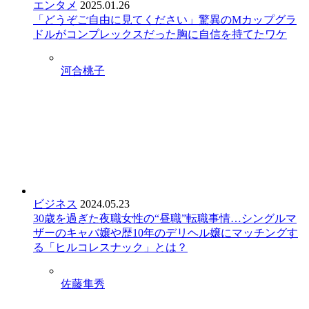
エンタメ
2025.01.26
「どうぞご自由に見てください」驚異のMカップグラ
ドルがコンプレックスだった胸に自信を持てたワケ
河合桃子
ビジネス
2024.05.23
30歳を過ぎた夜職女性の“昼職”転職事情…シングルマ
ザーのキャバ嬢や歴10年のデリヘル嬢にマッチングす
る「ヒルコレスナック」とは？
佐藤隼秀