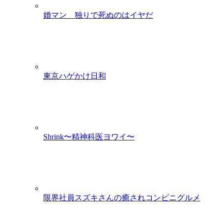
婚マン 独りで死ぬのはイヤだ
東京ハゲかけ日和
Shrink〜精神科医ヨワイ〜
限界社員スズキさんの癒されコンビニグルメ