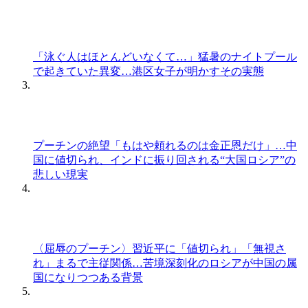
「泳ぐ人はほとんどいなくて…」猛暑のナイトプール
で起きていた異変…港区女子が明かすその実態
プーチンの絶望「もはや頼れるのは金正恩だけ」…中
国に値切られ、インドに振り回される“大国ロシア”の
悲しい現実
〈屈辱のプーチン〉習近平に「値切られ」「無視さ
れ」まるで主従関係…苦境深刻化のロシアが中国の属
国になりつつある背景