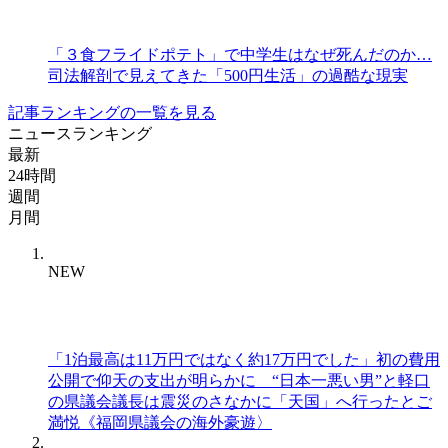
「３食フライドポテト」で中学生はなぜ死んだのか…
司法解剖で見えてきた「500円生活」の過酷な現実
記事ランキングの一覧を見る
ニュースランキング
最新
24時間
週間
月間
NEW
「1泊最高は11万円ではなく約17万円でした」初の費用
公開で仰天の支出が明らかに “日本一悪い男”と軽口
の県議会議長は震災のさなかに「天国」へ行ったとご
満悦《福岡県議会の海外豪遊〉