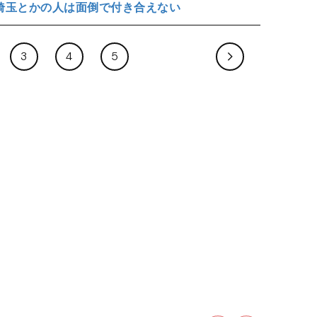
埼玉とかの人は面倒で付き合えない
3
4
5