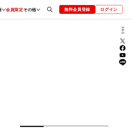
無料会員登録
ログイン
画
会員限定
その他
ファッション
恋愛・結婚
編集部
お知らせ