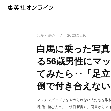
教
2023.07.20
恋愛・結婚
白馬に乗った写真
る56歳男性にマ
てみたら‥「足立
倒で付き合えない
マッチングアプリをやめられない人たちを取材
活沼に棲む人々』（朝日新書）。同書からア