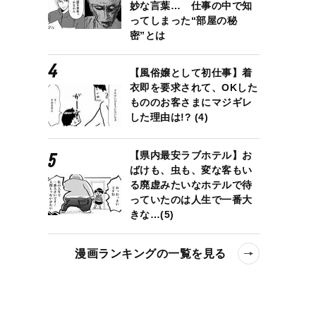
妙な言葉… 仕事の中で知
ってしまった“部屋の秘
密”とは
【風俗嬢として初仕事】着
衣即を要求されて、OKした
‥「足立区とか埼玉とかとは面倒で付き合えない」
もののお客さまにマジギレ
した理由は!? (4)
【県内最安ラブホテル】お
ばけも、虫も、変な客もい
る廃虚みたいなホテルで待
っていたのは人生で一番大
きな…(5)
漫画ランキングの一覧を見る