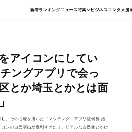
特集一覧を見る
漫画一覧を見る
新着
ランキング
ニュース
特集
ビジネス
エンタメ
漫
養・カルチャー
暮らし
スポーツ
ヘルスケア
美容
グルメ
をアイコンにしてい
ッチングアプリで会っ
区とか埼玉とかとは面
」
し、その心理を描いた『マッチング・アプリ症候群 婚
イコンの自己演出が過剰すぎたり、リアルな自己像とかけ