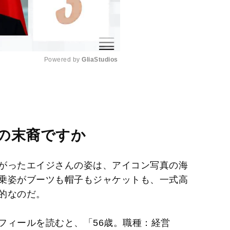
Powered by 
GliaStudios
M
u
t
e
の末裔ですか
がったエイジさんの姿は、アイコン写真の海
乗姿がブーツも帽子もジャケットも、一式高
的なのだ。
フィールを読むと、「56歳。職種：経営