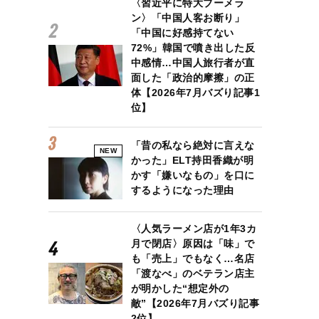
〈習近平に特大ブーメラ
ン〉「中国人客お断り」
「中国に好感持てない
72%」韓国で噴き出した反
中感情…中国人旅行者が直
面した「政治的摩擦」の正
体【2026年7月バズり記事1
位】
「昔の私なら絶対に言えな
NEW
かった」ELT持田香織が明
かす「嫌いなもの」を口に
するようになった理由
〈人気ラーメン店が1年3カ
月で閉店〉原因は「味」で
も「売上」でもなく…名店
「渡なべ」のベテラン店主
が明かした“想定外の
敵”【2026年7月バズり記事
2位】