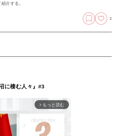
て紹介する。
2
沼に棲む人々』#3
もっと読む
arrow_forward_ios