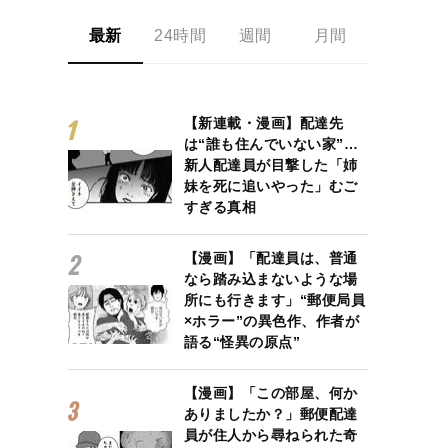
最新
24時間
週間
月間
【新連載・漫画】配達先
は“誰も住んでいない家”…
新人配達員が目撃した「姉
妹を死に追いやった」むご
すぎる真相
【漫画】「配達員は、普通
なら踏み込まないような場
所にも行きます」“郵便局員
×ホラー”の異色作、作者が
語る“怪異の原点”
【漫画】「この部屋、何か
ありましたか？」郵便配達
員が住人から尋ねられた奇