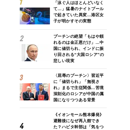
「泳ぐ人はほとんどいなく
て…」猛暑のナイトプール
で起きていた異変…港区女
子が明かすその実態
プーチンの絶望「もはや頼
れるのは金正恩だけ」…中
国に値切られ、インドに振
り回される“大国ロシア”の
悲しい現実
〈屈辱のプーチン〉習近平
に「値切られ」「無視さ
れ」まるで主従関係…苦境
深刻化のロシアが中国の属
国になりつつある背景
《イオンモール熊本爆発》
避難後になぜ再入館でき
た？ハビタ幹部は「気をつ