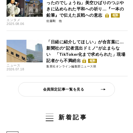
ったのでしょうね」美空ひばりのつぶや
きに込められた平和への祈り…『一本の
鉛筆』で伝えた反戦への意志
有料
エンタメ
佐藤剛
2025.08.06
「日経に紹介してほしい」が合言葉に…
新聞社の“記者流出ドミノ”が止まらな
い 「TikToker化まで求められた」現場
記者から不満続出
有料
ニュース
集英社オンライン編集部ニュース班
2026.07.18
会員限定記事一覧を見る
新着記事