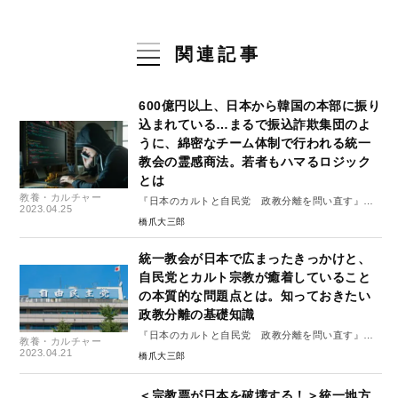
関連記事
600億円以上、日本から韓国の本部に振り
込まれている…まるで振込詐欺集団のよ
うに、綿密なチーム体制で行われる統一
教会の霊感商法。若者もハマるロジック
とは
教養・カルチャー
『日本のカルトと自民党 政教分離を問い直す』よ
2023.04.25
り
橋爪大三郎
統一教会が日本で広まったきっかけと、
自民党とカルト宗教が癒着していること
の本質的な問題点とは。知っておきたい
政教分離の基礎知識
『日本のカルトと自民党 政教分離を問い直す』よ
教養・カルチャー
り
2023.04.21
橋爪大三郎
＜宗教票が日本を破壊する！＞統一地方