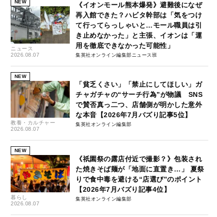
NEW
《イオンモール熊本爆発》避難後になぜ
再入館できた？ハビタ幹部は「気をつけ
て行ってらっしゃいと…モール職員は引
き止めなかった」と主張、イオンは「運
用を徹底できなかった可能性」
ニュース
2026.08.07
集英社オンライン編集部ニュース班
NEW
「貧乏くさい」「禁止にしてほしい」ガ
チャガチャの“サーチ行為”が物議 SNS
で賛否真っ二つ、店舗側が明かした意外
な本音【2026年7月バズり記事5位】
教養・カルチャー
集英社オンライン編集部
2026.08.07
NEW
《祇園祭の露店付近で撮影？》包装され
た焼きそば麺が「地面に直置き…」 夏祭
りで食中毒を避ける“店選び”のポイント
【2026年7月バズり記事4位】
暮らし
集英社オンライン編集部
2026.08.07