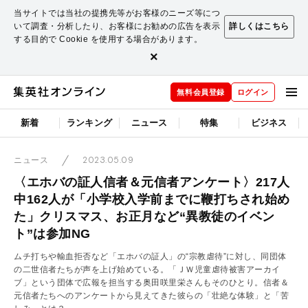
当サイトでは当社の提携先等がお客様のニーズ等につ
いて調査・分析したり、お客様にお勧めの広告を表示
詳しくはこちら
する目的で Cookie を使用する場合があります。
×
無料会員登録
ログイン
新着
ランキング
ニュース
特集
ビジネス
2023.05.09
ニュース
〈エホバの証人信者＆元信者アンケート〉217人
中162人が「小学校入学前までに鞭打ちされ始め
た」クリスマス、お正月など“異教徒のイベン
ト”は参加NG
ムチ打ちや輸血拒否など「エホバの証人」の“宗教虐待”に対し、同団体
の二世信者たちが声を上げ始めている。「ＪＷ児童虐待被害アーカイ
ブ」という団体で広報を担当する奥田咲里栄さんもそのひとり。信者＆
元信者たちへのアンケートから見えてきた彼らの「壮絶な体験」と「苦