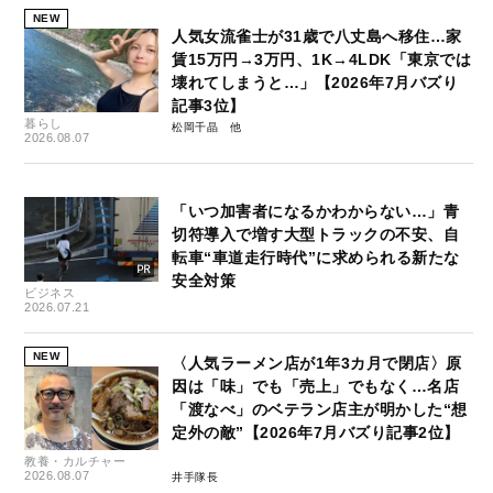
NEW
人気女流雀士が31歳で八丈島へ移住…家
賃15万円→3万円、1K→4LDK「東京では
壊れてしまうと…」【2026年7月バズり
記事3位】
暮らし
松岡千晶
2026.08.07
「いつ加害者になるかわからない…」青
切符導入で増す大型トラックの不安、自
転車“車道走行時代”に求められる新たな
安全対策
ビジネス
2026.07.21
NEW
〈人気ラーメン店が1年3カ月で閉店〉原
因は「味」でも「売上」でもなく…名店
「渡なべ」のベテラン店主が明かした“想
定外の敵”【2026年7月バズり記事2位】
教養・カルチャー
2026.08.07
井手隊長