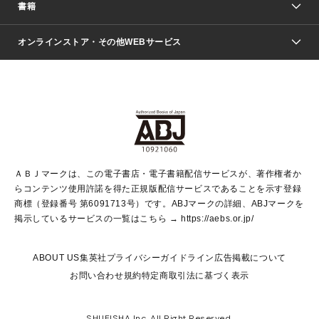
週刊少年ジャンプ
書籍
ファッション・美容
青年マンガ
ジャンプSQ.
Seventeen
週刊ヤングジャンプ
オンラインストア・その他WEBサービス
文芸・文庫・総合
芸能・情報・スポーツ
少女マンガ
Vジャンプ
non-no Web
ヤングジャンプ定期購読デジタル
すばる
Myojo
オンラインストア
りぼん
学芸・ノンフィクション・新書
最強ジャンプ
女性マンガ
@BAILA
ヤンジャン＋
小説すばる
週プレNEWS
マーガレット
集英社OTOコンテンツ
集英社 学芸編集部
少年ジャンプ＋
その他WEBサービス
クッキー
ライトノベル・ノベライズ
MAQUIA ONLINE
となりのヤングジャンプ
集英社 文芸ステーション
週プレ グラジャパ！
別冊マーガレット
SHUEISHA MANGA-ART HERITAGE
集英社 ビジネス書
ゼブラック
ココハナ
SHUEISHA ADNAVI
SPUR.JP
集英社Webマガジン Cobalt
グランドジャンプ
web 集英社文庫
キッズ
web Sportiva
マンガMee
ジャンプキャラクターズストア
集英社新書
ジャンプルーキー！
月刊オフィスユー
ＡＢＪマークは、この電子書店・電子書籍配信サービスが、著作権者か
EDITOR'S LAB
LEE
集英社オレンジ文庫
ウルトラジャンプ
青春と読書
パラスポ＋！
らコンテンツ使用許諾を得た正規版配信サービスであることを示す登録
集英社みらい文庫
リマコミ＋
HAPPY PLUS STORE
集英社新書プラス
ジャンプTOON
商標（登録番号 第6091713号）です。ABJマークの詳細、ABJマークを
Marisol
シフォン文庫
アジア人物史
S-KIDS.LAND
マンガMeets
掲示しているサービスの一覧はこちら →
https://aebs.or.jp/
shueisha vox
よみタイ
S-MANGA
Web éclat
ダッシュエックス文庫
LEEマルシェ
kotoba
集英社ジャンプリミックス
ABOUT US
集英社プライバシーガイドライン
広告掲載について
T JAPAN:The New York Times Style Magazine
JUMP j BOOKS
お問い合わせ
規約
特定商取引法に基づく表示
SHOP Marisol
e!集英社
集英社コミック文庫
集英社女性誌ポータル
éclat premium
imidas
MEN'S NON-NO WEB
SHUEISHA Inc. All Right Reserved.