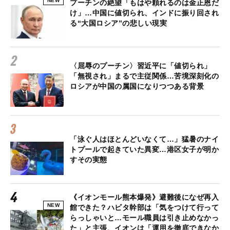
NEW
プーチンの絶望「もはや頼れるのは金正恩だ
け」…中国に値切られ、インドに振り回され
る“大国ロシア”の悲しい現実
〈屈辱のプーチン〉習近平に「値切られ」
「無視され」まるで主従関係…苦境深刻化の
ロシアが中国の属国になりつつある背景
「泳ぐ人はほとんどいなくて…」猛暑のナイ
トプールで起きていた異変…港区女子が明か
すその実態
《イオンモール熊本爆発》避難後になぜ再入
NEW
館できた？ハビタ幹部は「気をつけて行って
らっしゃいと…モール職員は引き止めなかっ
た」と主張、イオンは「運用を徹底できなか