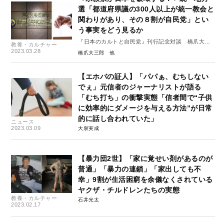
選「都道府県議の300人以上が統一教会と
関わりがあり、その８割が自民党」とい
う事実をどう見るか
『日本のカルトと自民党』刊行記念対談 橋爪大三
教養・カルチャー
郎×有田芳生
2023.03.28
橋爪大三郎
【エホバの証人】「パパぁ、むちしない
でぇ」元信者のジャーナリストが語る
「むち打ち」の衝撃実態「信者間で“子供
に効率的にダメージを与える方法”が日常
的に話し合われていた」
ニュース
2023.03.09
大泉実成
【暴力団2世】「家に覚せい剤があるのが
普通」「暴力の連鎖」「家出しても不
幸」9割が生活困窮を余儀なくされている
ヤクザ・チルドレンたちの実態
教養・カルチャー
石井光太
2023.02.17