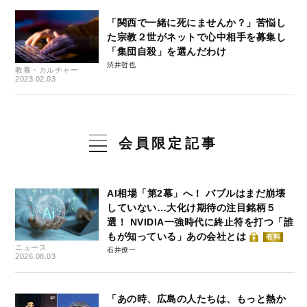
「関西で一緒に死にませんか？」苦悩し
た宗教２世がネットで心中相手を募集し
「集団自殺」を選んだわけ
渋井哲也
教養・カルチャー
2023.02.03
会員限定記事
AI相場「第2幕」へ！ バブルはまだ崩壊
していない…大化け期待の注目銘柄５
選！ NVIDIA一強時代に終止符を打つ「誰
もが知っている」あの会社とは
有料
ニュース
石井僚一
2026.08.03
「あの時、広島の人たちは、もっと熱か