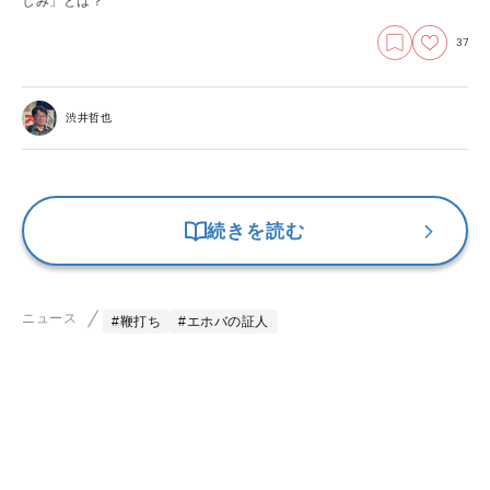
しみ」とは？
37
渋井哲也
続きを読む
ニュース
#鞭打ち
#エホバの証人