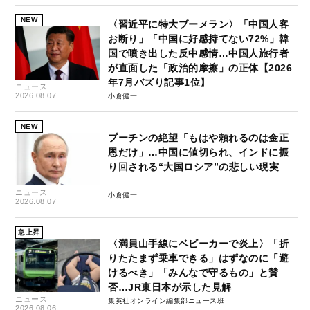
NEW
〈習近平に特大ブーメラン〉「中国人客
お断り」「中国に好感持てない72%」韓
国で噴き出した反中感情…中国人旅行者
が直面した「政治的摩擦」の正体【2026
年7月バズり記事1位】
ニュース
2026.08.07
小倉健一
NEW
プーチンの絶望「もはや頼れるのは金正
恩だけ」…中国に値切られ、インドに振
り回される“大国ロシア”の悲しい現実
ニュース
小倉健一
2026.08.07
急上昇
〈満員山手線にベビーカーで炎上〉「折
りたたまず乗車できる」はずなのに「避
けるべき」「みんなで守るもの」と賛
否…JR東日本が示した見解
ニュース
集英社オンライン編集部ニュース班
2026.08.06