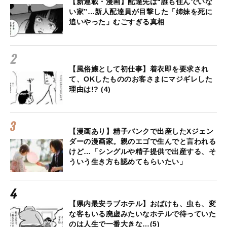
【新連載・漫画】配達先は“誰も住んでいな
い家”…新人配達員が目撃した「姉妹を死に
追いやった」むごすぎる真相
【風俗嬢として初仕事】着衣即を要求され
て、OKしたもののお客さまにマジギレした
理由は!? (4)
【漫画あり】精子バンクで出産したXジェン
ダーの漫画家。親のエゴで生んでと言われる
けど…「シングルや精子提供で出産する、そ
ういう生き方も認めてもらいたい」
【県内最安ラブホテル】おばけも、虫も、変
な客もいる廃虚みたいなホテルで待っていた
のは人生で一番大きな…(5)