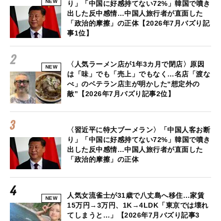
NEW
り」「中国に好感持てない72%」韓国で噴き
出した反中感情…中国人旅行者が直面した
「政治的摩擦」の正体【2026年7月バズり記
事1位】
〈人気ラーメン店が1年3カ月で閉店〉原因
NEW
は「味」でも「売上」でもなく…名店「渡な
べ」のベテラン店主が明かした“想定外の
敵”【2026年7月バズり記事2位】
〈習近平に特大ブーメラン〉「中国人客お断
り」「中国に好感持てない72%」韓国で噴き
出した反中感情…中国人旅行者が直面した
「政治的摩擦」の正体
人気女流雀士が31歳で八丈島へ移住…家賃
NEW
15万円→3万円、1K→4LDK「東京では壊れ
てしまうと…」【2026年7月バズり記事3