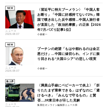
NEW
〈習近平に特大ブーメラン〉「中国人客
お断り」「中国に好感持てない72%」韓
国で噴き出した反中感情…中国人旅行者
が直面した「政治的摩擦」の正体【2026
年7月バズり記事1位】
ニュース
2026.08.07
小倉健一
NEW
プーチンの絶望「もはや頼れるのは金正
恩だけ」…中国に値切られ、インドに振
り回される“大国ロシア”の悲しい現実
ニュース
小倉健一
2026.08.07
急上昇
〈満員山手線にベビーカーで炎上〉「折
りたたまず乗車できる」はずなのに「避
けるべき」「みんなで守るもの」と賛
否…JR東日本が示した見解
ニュース
集英社オンライン編集部ニュース班