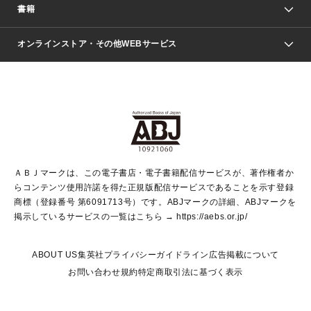
週刊少年ジャンプ
書籍
ファッション・美容
青年マンガ
ジャンプSQ.
Seventeen
週刊ヤングジャンプ
オンラインストア・その他WEBサービス
文芸・文庫・総合
芸能・情報・スポーツ
少女マンガ
Vジャンプ
non-no Web
ヤングジャンプ定期購読デジタル
すばる
Myojo
オンラインストア
りぼん
学芸・ノンフィクション・新書
最強ジャンプ
女性マンガ
@BAILA
ヤンジャン＋
小説すばる
週プレNEWS
マーガレット
集英社OTOコンテンツ
集英社 学芸編集部
少年ジャンプ＋
その他WEBサービス
クッキー
ライトノベル・ノベライズ
MAQUIA ONLINE
となりのヤングジャンプ
集英社 文芸ステーション
週プレ グラジャパ！
別冊マーガレット
SHUEISHA MANGA-ART HERITAGE
集英社 ビジネス書
ゼブラック
ココハナ
SHUEISHA ADNAVI
SPUR.JP
集英社Webマガジン Cobalt
グランドジャンプ
web 集英社文庫
キッズ
web Sportiva
マンガMee
ジャンプキャラクターズストア
集英社新書
ジャンプルーキー！
月刊オフィスユー
ＡＢＪマークは、この電子書店・電子書籍配信サービスが、著作権者か
EDITOR'S LAB
LEE
集英社オレンジ文庫
ウルトラジャンプ
青春と読書
パラスポ＋！
らコンテンツ使用許諾を得た正規版配信サービスであることを示す登録
集英社みらい文庫
リマコミ＋
HAPPY PLUS STORE
集英社新書プラス
ジャンプTOON
商標（登録番号 第6091713号）です。ABJマークの詳細、ABJマークを
Marisol
シフォン文庫
アジア人物史
S-KIDS.LAND
マンガMeets
掲示しているサービスの一覧はこちら →
https://aebs.or.jp/
shueisha vox
よみタイ
S-MANGA
Web éclat
ダッシュエックス文庫
LEEマルシェ
kotoba
集英社ジャンプリミックス
ABOUT US
集英社プライバシーガイドライン
広告掲載について
T JAPAN:The New York Times Style Magazine
JUMP j BOOKS
お問い合わせ
規約
特定商取引法に基づく表示
SHOP Marisol
e!集英社
集英社コミック文庫
集英社女性誌ポータル
éclat premium
imidas