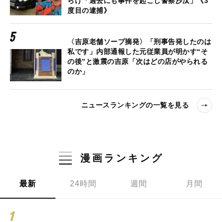
らけ「過去にも事件を起こし警察沙汰」《3
度目の逮捕》
〈吉原老舗ソープ摘発〉「刑事告発したのは
私です」内部通報した元従業員が明かす“そ
の後”と激震の吉原「次はどの店がやられる
のか」
ニュースランキングの一覧を見る
漫画ランキング
最新
24時間
週間
月間