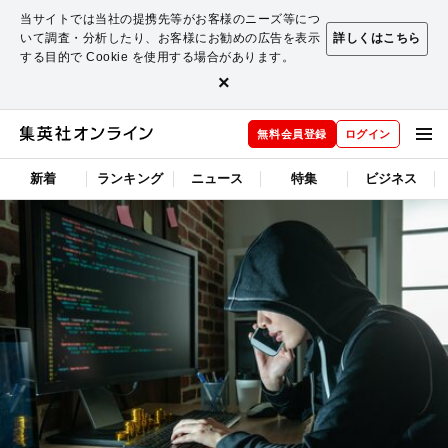
当サイトでは当社の提携先等がお客様のニーズ等につ
いて調査・分析したり、お客様にお勧めの広告を表示
詳しくはこちら
する目的で Cookie を使用する場合があります。
×
無料会員登録
ログイン
新着
ランキング
ニュース
特集
ビジネス