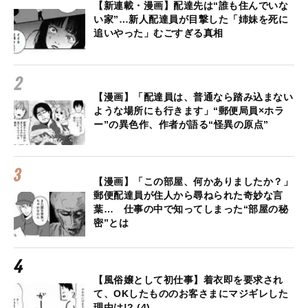
【新連載・漫画】配達先は“誰も住んでいな
い家”…新人配達員が目撃した「姉妹を死に
追いやった」むごすぎる真相
【漫画】「配達員は、普通なら踏み込まない
ような場所にも行きます」“郵便局員×ホラ
ー”の異色作、作者が語る“怪異の原点”
【漫画】「この部屋、何かありましたか？」
郵便配達員が住人から尋ねられた奇妙な言
葉… 仕事の中で知ってしまった“部屋の秘
密”とは
【風俗嬢として初仕事】着衣即を要求され
て、OKしたもののお客さまにマジギレした
理由は!? (4)