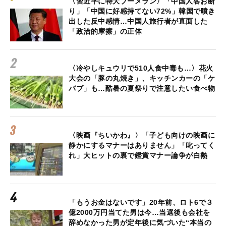
〈習近平に特大ブーメラン〉「中国人客お断
り」「中国に好感持てない72%」韓国で噴き
出した反中感情…中国人旅行者が直面した
「政治的摩擦」の正体
〈冷やしキュウリで510人食中毒も…〉花火
大会の「豚の丸焼き」、キッチンカーの「ケ
バブ」も…酷暑の夏祭りで注意したい食べ物
〈映画『ちいかわ』〉「子ども向けの映画に
静かにするマナーはありません」「叱ってく
れ」大ヒットの裏で鑑賞マナー論争が白熱
「もうお金はないです」20年前、ロト6で３
億2000万円当てた男は今…当選後も会社を
辞めなかった男が定年後に気づいた“本当の