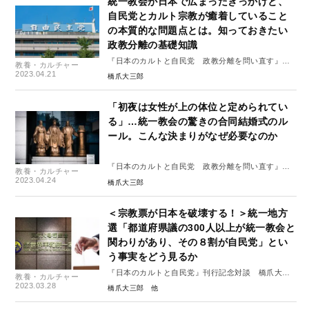
統一教会が日本で広まったきっかけと、
自民党とカルト宗教が癒着していること
の本質的な問題点とは。知っておきたい
政教分離の基礎知識
『日本のカルトと自民党 政教分離を問い直す』よ
教養・カルチャー
り
2023.04.21
橋爪大三郎
「初夜は女性が上の体位と定められてい
る」…統一教会の驚きの合同結婚式のル
ール。こんな決まりがなぜ必要なのか
『日本のカルトと自民党 政教分離を問い直す』よ
教養・カルチャー
り
2023.04.24
橋爪大三郎
＜宗教票が日本を破壊する！＞統一地方
選「都道府県議の300人以上が統一教会と
関わりがあり、その８割が自民党」とい
う事実をどう見るか
『日本のカルトと自民党』刊行記念対談 橋爪大三
教養・カルチャー
郎×有田芳生
2023.03.28
橋爪大三郎