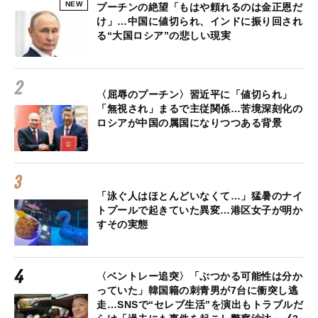
NEW
プーチンの絶望「もはや頼れるのは金正恩だ
け」…中国に値切られ、インドに振り回され
る“大国ロシア”の悲しい現実
〈屈辱のプーチン〉習近平に「値切られ」
「無視され」まるで主従関係…苦境深刻化の
ロシアが中国の属国になりつつある背景
「泳ぐ人はほとんどいなくて…」猛暑のナイ
トプールで起きていた異変…港区女子が明か
すその実態
〈ベントレー追突〉「ぶつかる可能性は分か
っていた」韓国籍の刺青男が7台に衝突し逃
走…SNSで“セレブ生活”を演出もトラブルだ