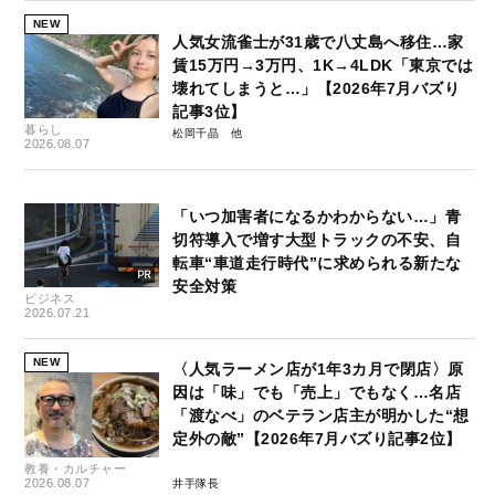
NEW
人気女流雀士が31歳で八丈島へ移住…家
賃15万円→3万円、1K→4LDK「東京では
壊れてしまうと…」【2026年7月バズり
記事3位】
暮らし
松岡千晶
2026.08.07
「いつ加害者になるかわからない…」青
切符導入で増す大型トラックの不安、自
転車“車道走行時代”に求められる新たな
安全対策
ビジネス
2026.07.21
NEW
〈人気ラーメン店が1年3カ月で閉店〉原
因は「味」でも「売上」でもなく…名店
「渡なべ」のベテラン店主が明かした“想
定外の敵”【2026年7月バズり記事2位】
教養・カルチャー
2026.08.07
井手隊長