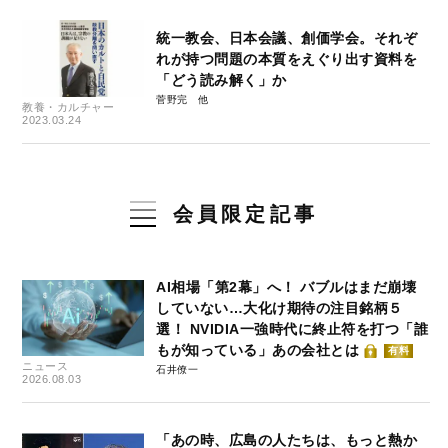
統一教会、日本会議、創価学会。それぞ
れが持つ問題の本質をえぐり出す資料を
「どう読み解く」か
菅野完
教養・カルチャー
2023.03.24
会員限定記事
AI相場「第2幕」へ！ バブルはまだ崩壊
していない…大化け期待の注目銘柄５
選！ NVIDIA一強時代に終止符を打つ「誰
もが知っている」あの会社とは
有料
ニュース
石井僚一
2026.08.03
「あの時、広島の人たちは、もっと熱か