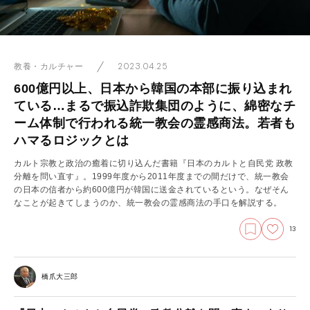
2023.04.25
教養・カルチャー
600億円以上、日本から韓国の本部に振り込まれ
ている…まるで振込詐欺集団のように、綿密なチ
ーム体制で行われる統一教会の霊感商法。若者も
ハマるロジックとは
カルト宗教と政治の癒着に切り込んだ書籍『日本のカルトと自民党 政教
分離を問い直す』。1999年度から2011年度までの間だけで、統一教会
の日本の信者から約600億円が韓国に送金されているという。なぜそん
なことが起きてしまうのか、統一教会の霊感商法の手口を解説する。
13
橋爪大三郎