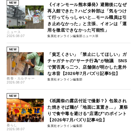
NEW
《イオンモール熊本爆発》避難後になぜ
再入館できた？ハビタ幹部は「気をつけ
て行ってらっしゃいと…モール職員は引
き止めなかった」と主張、イオンは「運
用を徹底できなかった可能性」
ニュース
2026.08.07
集英社オンライン編集部ニュース班
NEW
「貧乏くさい」「禁止にしてほしい」ガ
チャガチャの“サーチ行為”が物議 SNS
で賛否真っ二つ、店舗側が明かした意外
な本音【2026年7月バズり記事5位】
教養・カルチャー
集英社オンライン編集部
2026.08.07
NEW
《祇園祭の露店付近で撮影？》包装され
た焼きそば麺が「地面に直置き…」 夏祭
りで食中毒を避ける“店選び”のポイント
【2026年7月バズり記事4位】
暮らし
集英社オンライン編集部
2026.08.07