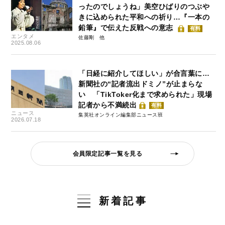
ったのでしょうね」美空ひばりのつぶや
きに込められた平和への祈り…『一本の
鉛筆』で伝えた反戦への意志
有料
エンタメ
佐藤剛
2025.08.06
「日経に紹介してほしい」が合言葉に…
新聞社の“記者流出ドミノ”が止まらな
い 「TikToker化まで求められた」現場
記者から不満続出
有料
ニュース
集英社オンライン編集部ニュース班
2026.07.18
会員限定記事一覧を見る
新着記事