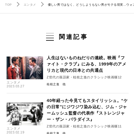
TOP
エンタメ
優しい男ではなく、どうしようもない男がモテる現実…ウォ
関連記事
人生はないものねだりの連続。映画『フ
ァイト・クラブ』にみる、1999年のアメ
リカと現代の日本との共通点
Z世代の落語家・桂枝之進のクラシック映画噺12
エンタメ
桂枝之進
2023.03.27
40年経った今見てもスタイリッシュ。“ケ
の日常”にジワジワ染み込む、ジム・ジャ
ームッシュ監督の代表作『ストレンジャ
ー・ザン・パラダイス』
Z世代の落語家・桂枝之進のクラシック映画噺11
エンタメ
2023.02.19
桂枝之進