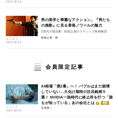
2022.08.18
男の美学と華麗なアクション。『男たち
の挽歌』に見る香港ノワールの魅力
Z世代の落語家・桂枝之進のクラシック映画噺③
桂枝之進
エンタメ
2022.06.22
会員限定記事
AI相場「第2幕」へ！ バブルはまだ崩壊
していない…大化け期待の注目銘柄５
選！ NVIDIA一強時代に終止符を打つ「誰
もが知っている」あの会社とは
有料
ニュース
石井僚一
2026.08.03