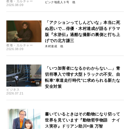
教養・カルチャー
ピンク地底人３号
2026.08.09
「アクションってしんどいな」本当に死
ぬ思いで…俳優・木村達成が語るドラマ
版『水滸伝』過酷な撮影の裏側と打ち上
げでの北方謙三
教養・カルチャー
木村達成
2026.08.09
「いつ加害者になるかわからない…」青
切符導入で増す大型トラックの不安、自
転車“車道走行時代”に求められる新たな
安全対策
ビジネス
2026.07.21
書いているときはその動物になり切って
世界を見ています『動物哲学物語 ナイ
ス実存』ドリアン助川×俵 万智