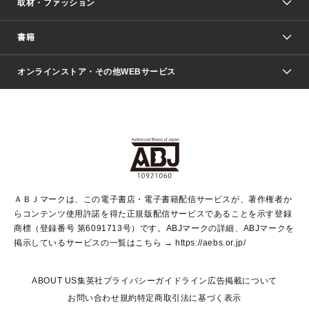
取材・ファッション
少年マンガ
週刊少年ジャンプ
書籍
ファッション・美容
青年マンガ
ジャンプSQ.
Seventeen
週刊ヤングジャンプ
オンラインストア・その他WEBサービス
文芸・文庫・総合
芸能・情報・スポーツ
少女マンガ
Vジャンプ
non-no Web
ヤングジャンプ定期購読デジタル
すばる
Myojo
オンラインストア
りぼん
学芸・ノンフィクション・新書
最強ジャンプ
女性マンガ
@BAILA
ヤンジャン＋
小説すばる
週プレNEWS
マーガレット
集英社OTOコンテンツ
集英社 学芸編集部
少年ジャンプ＋
その他WEBサービス
クッキー
ライトノベル・ノベライズ
MAQUIA ONLINE
となりのヤングジャンプ
集英社 文芸ステーション
週プレ グラジャパ！
別冊マーガレット
SHUEISHA MANGA-ART HERITAGE
集英社 ビジネス書
ゼブラック
ココハナ
SHUEISHA ADNAVI
SPUR.JP
集英社Webマガジン Cobalt
グランドジャンプ
web 集英社文庫
キッズ
web Sportiva
マンガMee
ジャンプキャラクターズストア
集英社新書
ジャンプルーキー！
月刊オフィスユー
ＡＢＪマークは、この電子書店・電子書籍配信サービスが、著作権者か
EDITOR'S LAB
LEE
集英社オレンジ文庫
ウルトラジャンプ
青春と読書
パラスポ＋！
らコンテンツ使用許諾を得た正規版配信サービスであることを示す登録
集英社みらい文庫
リマコミ＋
HAPPY PLUS STORE
集英社新書プラス
ジャンプTOON
商標（登録番号 第6091713号）です。ABJマークの詳細、ABJマークを
Marisol
シフォン文庫
アジア人物史
S-KIDS.LAND
マンガMeets
掲示しているサービスの一覧はこちら →
https://aebs.or.jp/
shueisha vox
よみタイ
S-MANGA
Web éclat
ダッシュエックス文庫
LEEマルシェ
kotoba
集英社ジャンプリミックス
ABOUT US
集英社プライバシーガイドライン
広告掲載について
T JAPAN:The New York Times Style Magazine
JUMP j BOOKS
お問い合わせ
規約
特定商取引法に基づく表示
SHOP Marisol
e!集英社
集英社コミック文庫