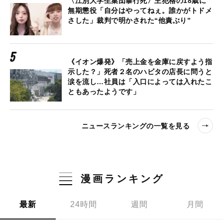
〈江別大学生集団暴行死〉主犯格の18歳に
無期懲役「自分はやってねぇ。誰かがトドメ
さした」裁判で明かされた“他責ぶり”
《イオン爆発》「売上金を金庫に戻すよう指
示した？」死者２名のハビタの店長に問うと
涙を流し…社員は「入口によっては入れたこ
ともあったようです」
ニュースランキングの一覧を見る
漫画ランキング
最新
24時間
週間
月間