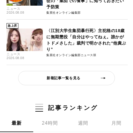
征の「集団での食事」に知っておきたい
予防策
ニュース
2026.08.08
集英社オンライン編集部
急上昇
〈江別大学生集団暴行死〉主犯格の18歳
に無期懲役「自分はやってねぇ。誰かが
トドメさした」裁判で明かされた“他責ぶ
り”
ニュース
集英社オンライン編集部ニュース班
2026.08.08
新着記事一覧を見る
記事ランキング
最新
24時間
週間
月間