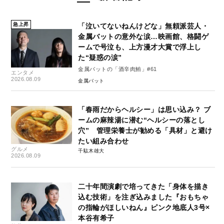
急上昇
「泣いてないねんけどな」無頼派芸人・
金属バットの意外な涙…映画館、格闘ゲ
ームで号泣も、上方漫才大賞で浮上し
た“疑惑の涙”
金属バットの「酒辛肉鮪」#61
エンタメ
2026.08.09
金属バット
「春雨だからヘルシー」は思い込み？ ブ
ームの麻辣湯に潜む“ヘルシーの落とし
穴” 管理栄養士が勧める「具材」と避け
たい組み合わせ
グルメ
千駄木雄大
2026.08.09
二十年間演劇で培ってきた「身体を描き
込む技術」を注ぎ込みました『おもちゃ
の指輪がほしいねん』ピンク地底人3号×
本谷有希子