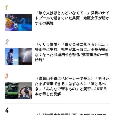
「泳ぐ人はほとんどいなくて…」猛暑のナイ
トプールで起きていた異変…港区女子が明か
すその実態
〈ゲリラ雷雨〉「雷が自分に落ちるとは…」
登山中に突然、視界が真っ白に…全身が動か
なくなった41歳男性が語る“落雷事故の一部
始終”
〈満員山手線にベビーカーで炎上〉「折りた
たまず乗車できる」はずなのに「避けるべ
き」「みんなで守るもの」と賛否…JR東日
本が示した見解