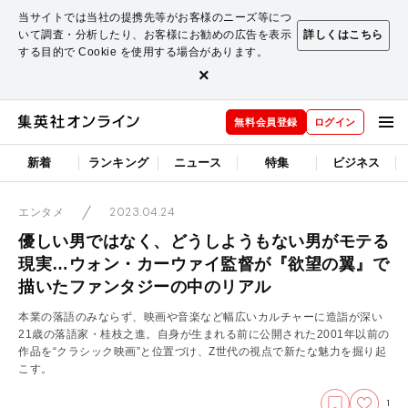
当サイトでは当社の提携先等がお客様のニーズ等につ
いて調査・分析したり、お客様にお勧めの広告を表示
詳しくはこちら
する目的で Cookie を使用する場合があります。
×
無料会員登録
ログイン
新着
ランキング
ニュース
特集
ビジネス
2023.04.24
エンタメ
優しい男ではなく、どうしようもない男がモテる
現実…ウォン・カーウァイ監督が『欲望の翼』で
描いたファンタジーの中のリアル
本業の落語のみならず、映画や音楽など幅広いカルチャーに造詣が深い
21歳の落語家・桂枝之進。自身が生まれる前に公開された2001年以前の
作品を“クラシック映画”と位置づけ、Z世代の視点で新たな魅力を掘り起
こす。
1