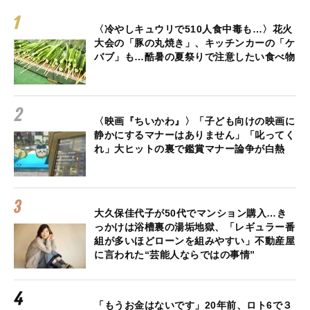
〈冷やしキュウリで510人食中毒も…〉花火
大会の「豚の丸焼き」、キッチンカーの「ケ
バブ」も…酷暑の夏祭りで注意したい食べ物
〈映画『ちいかわ』〉「子ども向けの映画に
静かにするマナーはありません」「叱ってく
れ」大ヒットの裏で鑑賞マナー論争が白熱
大久保佳代子が50代でマンション購入…き
っかけは浴槽裏の湯垢地獄、「レギュラー番
組が多いほどローンを組みやすい」不動産屋
に言われた“芸能人ならではの事情”
「もうお金はないです」20年前、ロト6で３