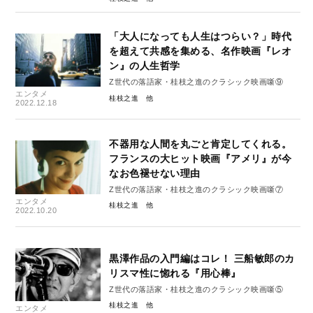
「大人になっても人生はつらい？」時代
を超えて共感を集める、名作映画『レオ
ン』の人生哲学
Z世代の落語家・桂枝之進のクラシック映画噺⑨
エンタメ
桂枝之進
2022.12.18
不器用な人間を丸ごと肯定してくれる。
フランスの大ヒット映画『アメリ』が今
なお色褪せない理由
Z世代の落語家・桂枝之進のクラシック映画噺⑦
エンタメ
桂枝之進
2022.10.20
黒澤作品の入門編はコレ！ 三船敏郎のカ
リスマ性に惚れる『用心棒』
Z世代の落語家・桂枝之進のクラシック映画噺⑤
桂枝之進
エンタメ