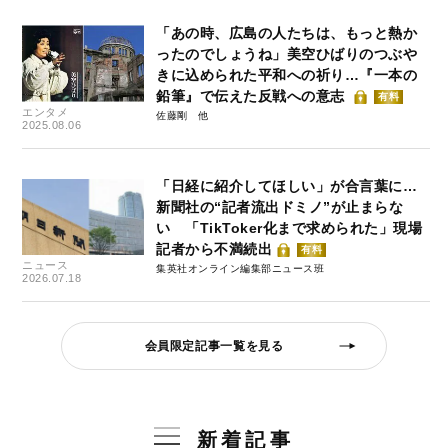
「あの時、広島の人たちは、もっと熱か
ったのでしょうね」美空ひばりのつぶや
きに込められた平和への祈り…『一本の
鉛筆』で伝えた反戦への意志
有料
エンタメ
佐藤剛
2025.08.06
「日経に紹介してほしい」が合言葉に…
新聞社の“記者流出ドミノ”が止まらな
い 「TikToker化まで求められた」現場
記者から不満続出
有料
ニュース
集英社オンライン編集部ニュース班
2026.07.18
会員限定記事一覧を見る
新着記事