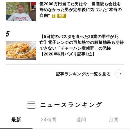
億2000万円当てた男は今…当選後も会社を
辞めなかった男が定年後に気づいた“本当の
自由”
有料
【5日前のパスタを食べた20歳の学生が死
亡】電子レンジの再加熱での殺菌効果も期待
できない「チャーハン症候群」の恐怖
【2026年6月バズり記事1位】
記事ランキングの一覧を見る
ニュースランキング
最新
24時間
週間
月間