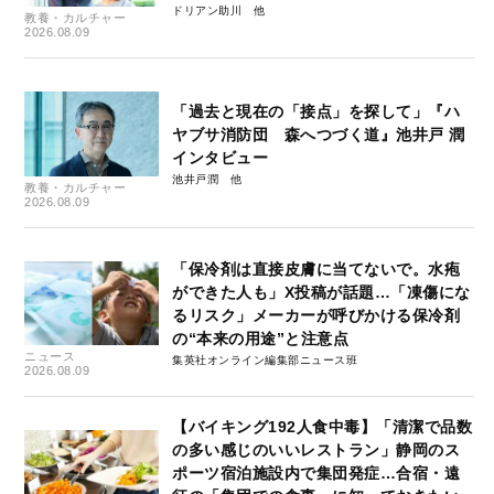
ドリアン助川
教養・カルチャー
2026.08.09
「過去と現在の「接点」を探して」『ハ
ヤブサ消防団 森へつづく道』池井戸 潤
インタビュー
池井戸潤
教養・カルチャー
2026.08.09
「保冷剤は直接皮膚に当てないで。水疱
ができた人も」X投稿が話題…「凍傷にな
るリスク」メーカーが呼びかける保冷剤
の“本来の用途”と注意点
ニュース
集英社オンライン編集部ニュース班
2026.08.09
【バイキング192人食中毒】「清潔で品数
の多い感じのいいレストラン」静岡のス
ポーツ宿泊施設内で集団発症…合宿・遠