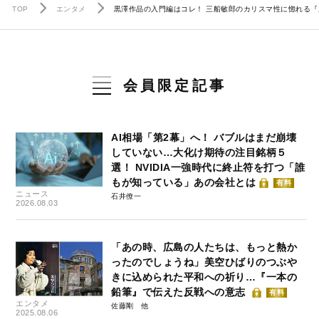
TOP
エンタメ
黒澤作品の入門編はコレ！ 三船敏郎のカリスマ性に惚れる『
会員限定記事
AI相場「第2幕」へ！ バブルはまだ崩壊
していない…大化け期待の注目銘柄５
選！ NVIDIA一強時代に終止符を打つ「誰
もが知っている」あの会社とは
有料
ニュース
石井僚一
2026.08.03
「あの時、広島の人たちは、もっと熱か
ったのでしょうね」美空ひばりのつぶや
きに込められた平和への祈り…『一本の
鉛筆』で伝えた反戦への意志
有料
エンタメ
佐藤剛
2025.08.06