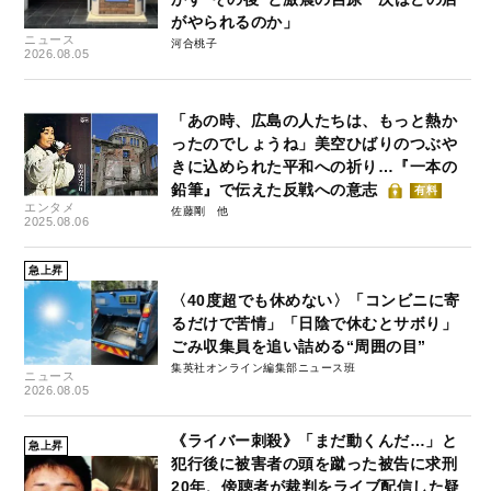
がやられるのか」
ニュース
河合桃子
2026.08.05
「あの時、広島の人たちは、もっと熱か
ったのでしょうね」美空ひばりのつぶや
きに込められた平和への祈り…『一本の
鉛筆』で伝えた反戦への意志
有料
エンタメ
佐藤剛
2025.08.06
急上昇
〈40度超でも休めない〉「コンビニに寄
るだけで苦情」「日陰で休むとサボり」
ごみ収集員を追い詰める“周囲の目”
集英社オンライン編集部ニュース班
ニュース
2026.08.05
《ライバー刺殺》「まだ動くんだ…」と
急上昇
犯行後に被害者の頭を蹴った被告に求刑
20年、傍聴者が裁判をライブ配信した疑