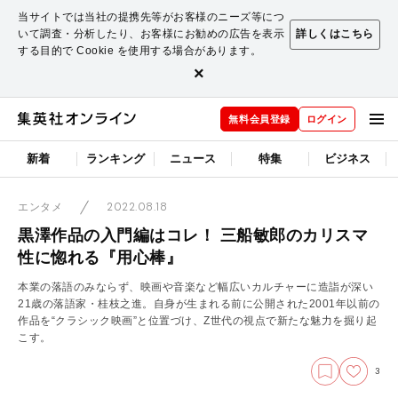
当サイトでは当社の提携先等がお客様のニーズ等につ
いて調査・分析したり、お客様にお勧めの広告を表示
詳しくはこちら
する目的で Cookie を使用する場合があります。
×
無料会員登録
ログイン
新着
ランキング
ニュース
特集
ビジネス
2022.08.18
エンタメ
黒澤作品の入門編はコレ！ 三船敏郎のカリスマ
性に惚れる『用心棒』
本業の落語のみならず、映画や音楽など幅広いカルチャーに造詣が深い
21歳の落語家・桂枝之進。自身が生まれる前に公開された2001年以前の
作品を“クラシック映画”と位置づけ、Z世代の視点で新たな魅力を掘り起
こす。
3