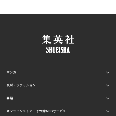
マンガ
取材・ファッション
少年マンガ
週刊少年ジャンプ
書籍
ファッション・美容
青年マンガ
ジャンプSQ.
Seventeen
週刊ヤングジャンプ
オンラインストア・その他WEBサービス
文芸・文庫・総合
芸能・情報・スポーツ
少女マンガ