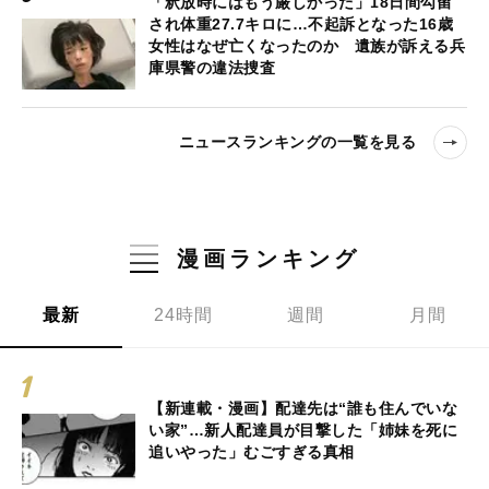
「釈放時にはもう厳しかった」18日間勾留
され体重27.7キロに…不起訴となった16歳
女性はなぜ亡くなったのか 遺族が訴える兵
庫県警の違法捜査
ニュースランキングの一覧を見る
漫画ランキング
最新
24時間
週間
月間
【新連載・漫画】配達先は“誰も住んでいな
い家”…新人配達員が目撃した「姉妹を死に
追いやった」むごすぎる真相