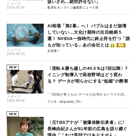
扱いされ…絶対許せない」
ニュース
2026.08.06
集英社オンライン編集部ニュース班
AI相場「第2幕」へ！ バブルはまだ崩壊
していない…大化け期待の注目銘柄５
選！ NVIDIA一強時代に終止符を打つ「誰
もが知っている」あの会社とは
有料
ニュース
石井僚一
2026.08.03
NEW
〈逆転＆勝ち越しの44.5％は7回以降〉7
イニング制導入で高校野球はどう変わ
る？ データが明らかにする“短縮”の弊害
「7回制が奪うもの-データが証明するドラマの消
スポーツ
失-」
2026.08.06
ゴジキ（@godziki_55）
NEW
〈元TBSアナが「被爆体験伝承者」に〉
長峰由紀さんが81年前の広島を語り継ぐ
理由「これは昔話ではありません」