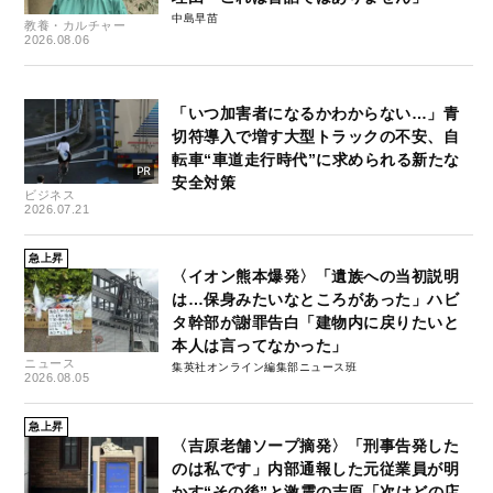
中島早苗
教養・カルチャー
2026.08.06
「いつ加害者になるかわからない…」青
切符導入で増す大型トラックの不安、自
転車“車道走行時代”に求められる新たな
安全対策
ビジネス
2026.07.21
急上昇
〈イオン熊本爆発〉「遺族への当初説明
は…保身みたいなところがあった」ハビ
タ幹部が謝罪告白「建物内に戻りたいと
本人は言ってなかった」
ニュース
集英社オンライン編集部ニュース班
2026.08.05
急上昇
〈吉原老舗ソープ摘発〉「刑事告発した
のは私です」内部通報した元従業員が明
かす“その後”と激震の吉原「次はどの店