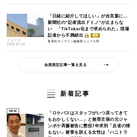
「日経に紹介してほしい」が合言葉に…
新聞社の“記者流出ドミノ”が止まらな
い 「TikToker化まで求められた」現場
記者から不満続出
有料
ニュース
集英社オンライン編集部ニュース班
2026.07.18
会員限定記事一覧を見る
新着記事
NEW
「ロケバスはスタッフがいつ戻ってきて
もおかしくない…」と無罪主張の元ジャ
ンポケ斉藤被告に懲役7年求刑「反省の情
もない」被害を訴える女性は「ハニトラ