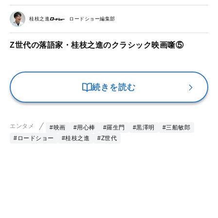
桂枝之進
ロードショー編集部
Z世代の落語家・桂枝之進のクラシック映画噺⑤
続きを読む
エンタメ
#映画
#用心棒
#羅生門
#黒澤明
#三船敏郎
#ロードショー
#桂枝之進
#Z世代