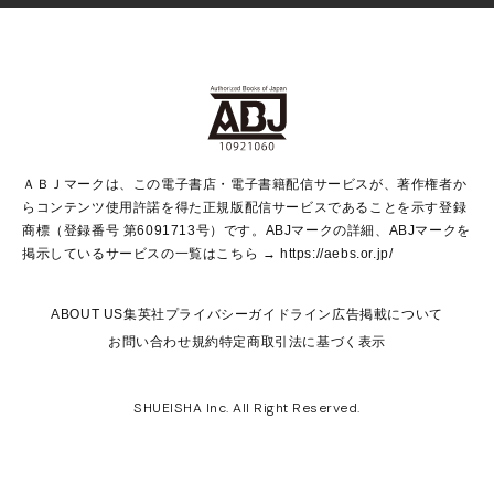
Vジャンプ
non-no Web
ヤングジャンプ定期購読デジタル
すばる
Myojo
オンラインストア
りぼん
学芸・ノンフィクション・新書
最強ジャンプ
女性マンガ
@BAILA
ヤンジャン＋
小説すばる
週プレNEWS
マーガレット
集英社OTOコンテンツ
集英社 学芸編集部
少年ジャンプ＋
その他WEBサービス
クッキー
ライトノベル・ノベライズ
MAQUIA ONLINE
となりのヤングジャンプ
集英社 文芸ステーション
週プレ グラジャパ！
別冊マーガレット
SHUEISHA MANGA-ART HERITAGE
集英社 ビジネス書
ゼブラック
ココハナ
SHUEISHA ADNAVI
SPUR.JP
集英社Webマガジン Cobalt
グランドジャンプ
web 集英社文庫
キッズ
web Sportiva
マンガMee
ジャンプキャラクターズストア
集英社新書
ジャンプルーキー！
月刊オフィスユー
ＡＢＪマークは、この電子書店・電子書籍配信サービスが、著作権者か
EDITOR'S LAB
LEE
集英社オレンジ文庫
ウルトラジャンプ
青春と読書
パラスポ＋！
らコンテンツ使用許諾を得た正規版配信サービスであることを示す登録
集英社みらい文庫
リマコミ＋
HAPPY PLUS STORE
集英社新書プラス
ジャンプTOON
商標（登録番号 第6091713号）です。ABJマークの詳細、ABJマークを
Marisol
シフォン文庫
アジア人物史
S-KIDS.LAND
マンガMeets
掲示しているサービスの一覧はこちら →
https://aebs.or.jp/
shueisha vox
よみタイ
S-MANGA
Web éclat
ダッシュエックス文庫
LEEマルシェ
kotoba
集英社ジャンプリミックス
ABOUT US
集英社プライバシーガイドライン
広告掲載について
T JAPAN:The New York Times Style Magazine
JUMP j BOOKS
お問い合わせ
規約
特定商取引法に基づく表示
SHOP Marisol
e!集英社
集英社コミック文庫
集英社女性誌ポータル
éclat premium
imidas
MEN'S NON-NO WEB
SHUEISHA Inc. All Right Reserved.
mirabella
UOMO
mirabella homme