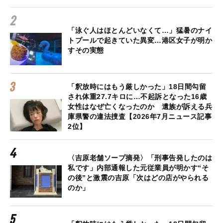
「泳ぐ人はほとんどいなくて…」猛暑のナイ
トプールで起きていた異変…港区女子が明か
すその実態
「釈放時にはもう厳しかった」18日間勾留
され体重27.7キロに…不起訴となった16歳
女性はなぜ亡くなったのか 遺族が訴える兵
庫県警の違法捜査【2026年7月ニュース記事
2位】
〈吉原老舗ソープ摘発〉「刑事告発したのは
私です」内部通報した元従業員が明かす“そ
の後”と激震の吉原「次はどの店がやられる
のか」