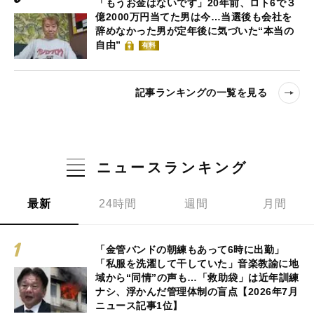
「もうお金はないです」20年前、ロト6で３
億2000万円当てた男は今…当選後も会社を
辞めなかった男が定年後に気づいた“本当の
自由”
有料
記事ランキングの一覧を見る
ニュースランキング
最新
24時間
週間
月間
「金管バンドの朝練もあって6時に出勤」
「私服を洗濯して干していた」音楽教諭に地
域から“同情”の声も…「救助袋」は近年訓練
ナシ、浮かんだ管理体制の盲点【2026年7月
ニュース記事1位】