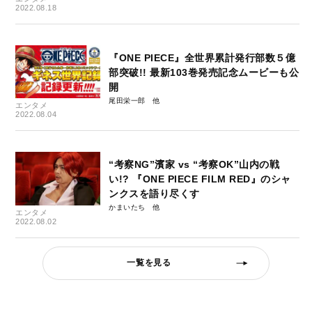
2022.08.18
『ONE PIECE』全世界累計発行部数５億
部突破!! 最新103巻発売記念ムービーも公
開
尾田栄一郎
エンタメ
2022.08.04
“考察NG”濱家 vs “考察OK”山内の戦
い!? 『ONE PIECE FILM RED』のシャ
ンクスを語り尽くす
かまいたち
エンタメ
2022.08.02
一覧を見る