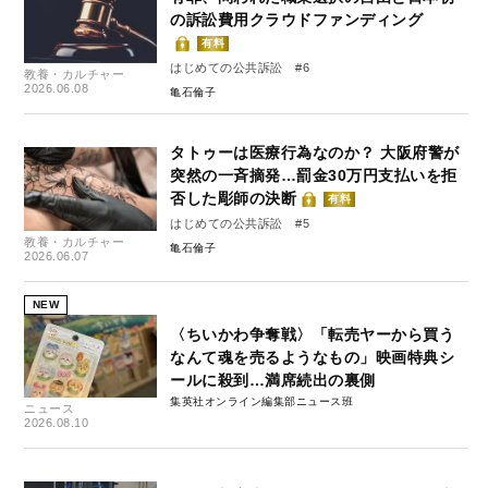
の訴訟費用クラウドファンディング
有料
はじめての公共訴訟 #6
教養・カルチャー
2026.06.08
亀石倫子
タトゥーは医療行為なのか？ 大阪府警が
突然の一斉摘発…罰金30万円支払いを拒
否した彫師の決断
有料
はじめての公共訴訟 #5
教養・カルチャー
亀石倫子
2026.06.07
NEW
〈ちいかわ争奪戦〉「転売ヤーから買う
なんて魂を売るようなもの」映画特典シ
ールに殺到…満席続出の裏側
集英社オンライン編集部ニュース班
ニュース
2026.08.10