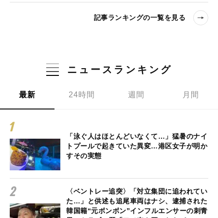
記事ランキングの一覧を見る
ニュースランキング
最新
24時間
週間
月間
「泳ぐ人はほとんどいなくて…」猛暑のナイ
トプールで起きていた異変…港区女子が明か
すその実態
〈ベントレー追突〉「対立集団に追われてい
た…」と供述も追尾車両はナシ、逮捕された
韓国籍“元ボンボン”インフルエンサーの刺青