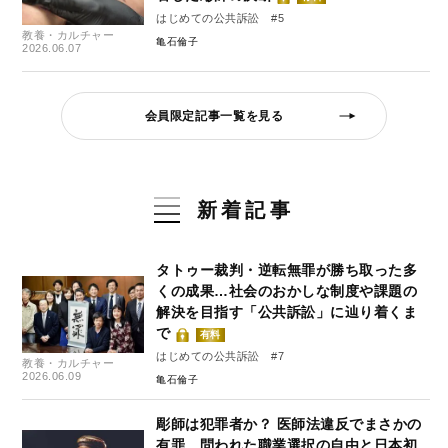
はじめての公共訴訟 #5
教養・カルチャー
亀石倫子
2026.06.07
会員限定記事一覧を見る
新着記事
タトゥー裁判・逆転無罪が勝ち取った多
くの成果…社会のおかしな制度や課題の
解決を目指す「公共訴訟」に辿り着くま
で
有料
はじめての公共訴訟 #7
教養・カルチャー
2026.06.09
亀石倫子
彫師は犯罪者か？ 医師法違反でまさかの
有罪、問われた職業選択の自由と日本初