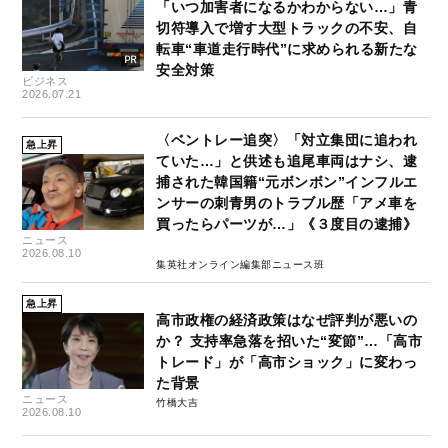
「いつ加害者になるかわからない…」青
切符導入で増す大型トラックの不安、自
転車“車道走行時代”に求められる新たな
安全対策
ビジネス
2026.07.21
〈ベントレー追突〉「対立集団に追われ
急上昇
ていた…」と供述も追尾車両はナシ、逮
捕された韓国籍“元ボンボン”インフルエ
ンサーの刺青男のトラブル歴「アメ車を
買ったらパーツが…」《３度目の逮捕》
ニュース
2026.08.10
集英社オンライン編集部ニュース班
急上昇
高市政権の経済政策はなぜ評判が悪いの
か？ 支持率急落を招いた“変節”…「高市
トレード」が「高市ショック」に変わっ
た背景
ニュース
竹橋大吉
2026.08.10