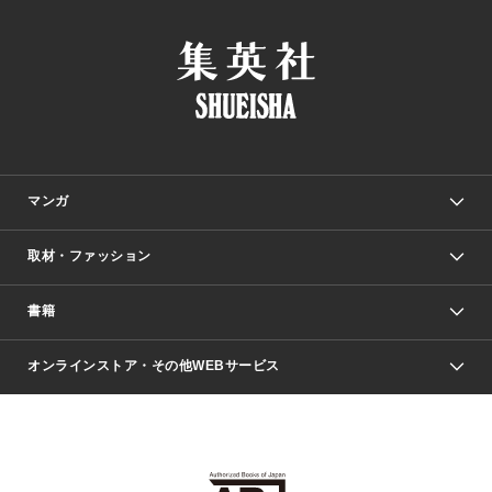
マンガ
取材・ファッション
少年マンガ
週刊少年ジャンプ
書籍
ファッション・美容
青年マンガ
ジャンプSQ.
Seventeen
週刊ヤングジャンプ
オンラインストア・その他WEBサービス
文芸・文庫・総合
芸能・情報・スポーツ
少女マンガ
Vジャンプ
non-no Web
ヤングジャンプ定期購読デジタル
すばる
Myojo
オンラインストア
りぼん
学芸・ノンフィクション・新書
最強ジャンプ
女性マンガ
@BAILA
ヤンジャン＋
小説すばる
週プレNEWS
マーガレット
集英社OTOコンテンツ
集英社 学芸編集部
少年ジャンプ＋
その他WEBサービス
クッキー
ライトノベル・ノベライズ
MAQUIA ONLINE