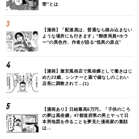
密”とは
【漫画】「配達員は、普通なら踏み込まない
ような場所にも行きます」“郵便局員×ホラ
ー”の異色作、作者が語る“怪異の原点”
【漫画】激安風俗店で風俗嬢として働きはじ
めた22歳、シンナーと薬で歯なしのこわい
店長に調教されて…(1)
【漫画あり】日給最高6万円。「子供のころ
の夢は風俗嬢」47都道府県の男とヤって日
本男地図を作ることを夢見た漫画家の素顔
は…