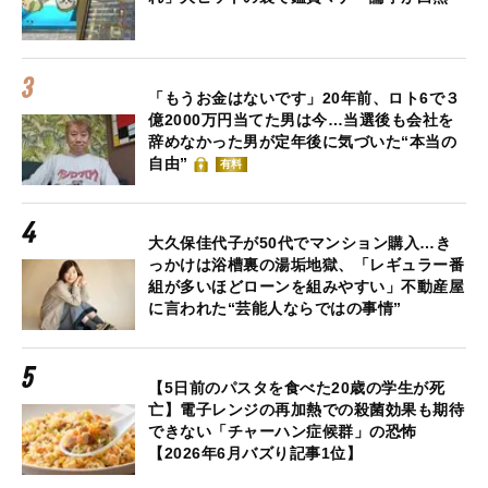
「もうお金はないです」20年前、ロト6で３
億2000万円当てた男は今…当選後も会社を
辞めなかった男が定年後に気づいた“本当の
自由”
有料
大久保佳代子が50代でマンション購入…き
っかけは浴槽裏の湯垢地獄、「レギュラー番
組が多いほどローンを組みやすい」不動産屋
に言われた“芸能人ならではの事情”
【5日前のパスタを食べた20歳の学生が死
亡】電子レンジの再加熱での殺菌効果も期待
できない「チャーハン症候群」の恐怖
【2026年6月バズり記事1位】