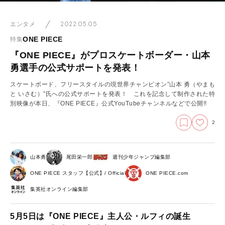
2022.05.05
エンタメ
ONE PIECE
特集
『ONE PIECE』がプロスケートボーダー・山本
勇選手の公式サポートを発表！
スケートボード、フリースタイルの現世界チャンピオン”山本 勇（やまも
と いさむ）”氏への公式サポートを発表！ これを記念して制作された特
別映像が本日、『ONE PIECE』公式YouTubeチャンネルなどで公開!!
2
山本勇
尾田栄一郎
週刊少年ジャンプ編集部
ONE PIECE スタッフ【公式】/ Official
ONE PIECE.com
集英社オンライン編集部
5月5日は『ONE PIECE』主人公・ルフィの誕生