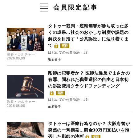
会員限定記事
タトゥー裁判・逆転無罪が勝ち取った多
くの成果…社会のおかしな制度や課題の
解決を目指す「公共訴訟」に辿り着くま
で
有料
はじめての公共訴訟 #7
教養・カルチャー
2026.06.09
亀石倫子
彫師は犯罪者か？ 医師法違反でまさかの
有罪、問われた職業選択の自由と日本初
の訴訟費用クラウドファンディング
有料
はじめての公共訴訟 #6
教養・カルチャー
2026.06.08
亀石倫子
タトゥーは医療行為なのか？ 大阪府警が
突然の一斉摘発…罰金30万円支払いを拒
否した彫師の決断
有料