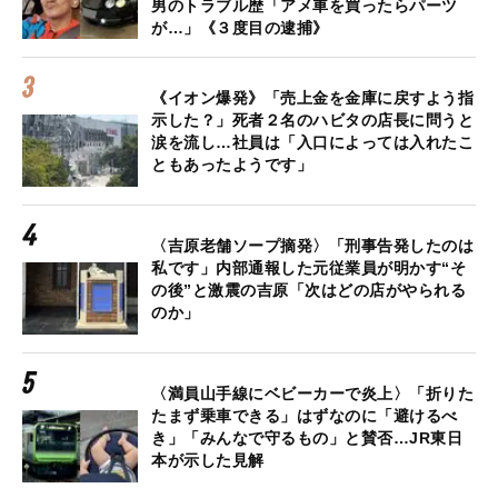
男のトラブル歴「アメ車を買ったらパーツ
が…」《３度目の逮捕》
《イオン爆発》「売上金を金庫に戻すよう指
示した？」死者２名のハビタの店長に問うと
涙を流し…社員は「入口によっては入れたこ
ともあったようです」
〈吉原老舗ソープ摘発〉「刑事告発したのは
私です」内部通報した元従業員が明かす“そ
の後”と激震の吉原「次はどの店がやられる
のか」
〈満員山手線にベビーカーで炎上〉「折りた
たまず乗車できる」はずなのに「避けるべ
き」「みんなで守るもの」と賛否…JR東日
本が示した見解