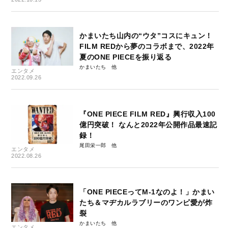
かまいたち山内の“ウタ”コスにキュン！
FILM REDから夢のコラボまで、2022年
夏のONE PIECEを振り返る
かまいたち
エンタメ
2022.09.26
『ONE PIECE FILM RED』興行収入100
億円突破！ なんと2022年公開作品最速記
録！
尾田栄一郎
エンタメ
2022.08.26
「ONE PIECEってM-1なのよ！」かまい
たち＆マヂカルラブリーのワンピ愛が炸
裂
かまいたち
エンタメ