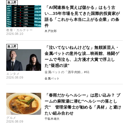
急上昇
「AI関連株を買えば儲かる」はもう古
い…35年市場を見てきた国際的投資家が
語る「これから本当に上がる企業」の条
件
教養・カルチャー
木戸次郎
2026.08.10
急上昇
「泣いてないねんけどな」無頼派芸人・
金属バットの意外な涙…映画館、格闘ゲ
ームで号泣も、上方漫才大賞で浮上し
た“疑惑の涙”
金属バットの「酒辛肉鮪」#61
エンタメ
2026.08.09
金属バット
「春雨だからヘルシー」は思い込み？ ブ
ームの麻辣湯に潜む“ヘルシーの落とし
穴” 管理栄養士が勧める「具材」と避け
たい組み合わせ
グルメ
千駄木雄大
2026.08.09