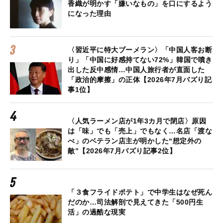
香織が明かす「嫌いなもの」を口にするよう
になった理由
〈習近平に特大ブーメラン〉「中国人客お断
り」「中国に好感持てない72%」韓国で噴き
出した反中感情…中国人旅行者が直面した
「政治的摩擦」の正体【2026年7月バズり記
事1位】
〈人気ラーメン店が1年3カ月で閉店〉原因
は「味」でも「売上」でもなく…名店「渡な
べ」のベテラン店主が明かした“想定外の
敵”【2026年7月バズり記事2位】
「３食フライドポテト」で中学生はなぜ死ん
だのか…司法解剖で見えてきた「500円生
活」の過酷な現実