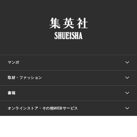
マンガ
取材・ファッション
少年マンガ
週刊少年ジャンプ
書籍
ファッション・美容
青年マンガ
ジャンプSQ.
Seventeen
週刊ヤングジャンプ
オンラインストア・その他WEBサービス
文芸・文庫・総合
芸能・情報・スポーツ
少女マンガ
Vジャンプ
non-no Web
ヤングジャンプ定期購読デジタル
すばる
Myojo
オンラインストア
りぼん
学芸・ノンフィクション・新書
最強ジャンプ
女性マンガ
@BAILA
ヤンジャン＋
小説すばる
週プレNEWS
マーガレット