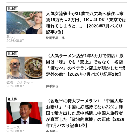
急上昇
人気女流雀士が31歳で八丈島へ移住…家
賃15万円→3万円、1K→4LDK「東京では
壊れてしまうと…」【2026年7月バズり
記事3位】
暮らし
松岡千晶
2026.08.07
急上昇
〈人気ラーメン店が1年3カ月で閉店〉原
因は「味」でも「売上」でもなく…名店
「渡なべ」のベテラン店主が明かした“想
定外の敵”【2026年7月バズり記事2位】
教養・カルチャー
2026.08.07
井手隊長
急上昇
〈習近平に特大ブーメラン〉「中国人客
お断り」「中国に好感持てない72%」韓
国で噴き出した反中感情…中国人旅行者
が直面した「政治的摩擦」の正体【2026
年7月バズり記事1位】
ニュース
2026.08.07
小倉健一