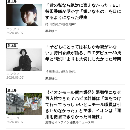
急上昇
「昔の私なら絶対に言えなかった」ELT
持田香織が明かす「嫌いなもの」を口に
するようになった理由
持田香織の現在地#2
エンタメ
黒島暁生
2026.08.07
急上昇
「子どもにとっては私しか母親がいな
い」持田香織が語る、ELTデビュー30周
年と“歌手”よりも大切にしたかった時間
持田香織の現在地#1
エンタメ
2026.08.07
黒島暁生
急上昇
《イオンモール熊本爆発》避難後になぜ
再入館できた？ハビタ幹部は「気をつけ
て行ってらっしゃいと…モール職員は引
き止めなかった」と主張、イオンは「運
用を徹底できなかった可能性」
ニュース
2026.08.07
集英社オンライン編集部ニュース班