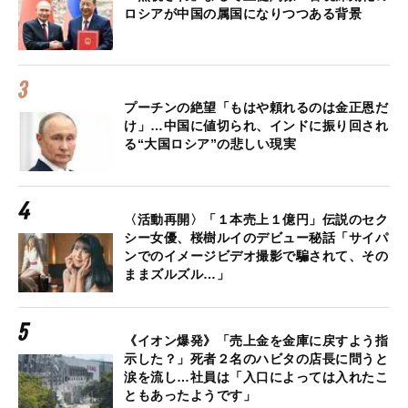
ロシアが中国の属国になりつつある背景
プーチンの絶望「もはや頼れるのは金正恩だ
け」…中国に値切られ、インドに振り回され
る“大国ロシア”の悲しい現実
〈活動再開〉「１本売上１億円」伝説のセク
シー女優、桜樹ルイのデビュー秘話「サイパ
ンでのイメージビデオ撮影で騙されて、その
ままズルズル…」
《イオン爆発》「売上金を金庫に戻すよう指
示した？」死者２名のハビタの店長に問うと
涙を流し…社員は「入口によっては入れたこ
ともあったようです」