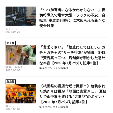
「いつ加害者になるかわからない…」青
切符導入で増す大型トラックの不安、自
転車“車道走行時代”に求められる新たな
安全対策
ビジネス
2026.07.21
急上昇
「貧乏くさい」「禁止にしてほしい」ガ
チャガチャの“サーチ行為”が物議 SNS
で賛否真っ二つ、店舗側が明かした意外
な本音【2026年7月バズり記事5位】
教養・カルチャー
集英社オンライン編集部
2026.08.07
急上昇
《祇園祭の露店付近で撮影？》包装され
た焼きそば麺が「地面に直置き…」 夏祭
りで食中毒を避ける“店選び”のポイント
【2026年7月バズり記事4位】
暮らし
集英社オンライン編集部
2026.08.07