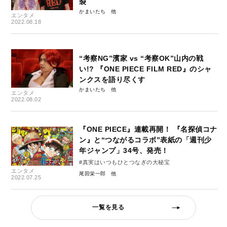
裂
かまいたち
エンタメ
2022.08.18
“考察NG”濱家 vs “考察OK”山内の戦
い!? 『ONE PIECE FILM RED』のシャ
ンクスを語り尽くす
かまいたち
エンタメ
2022.08.02
『ONE PIECE』連載再開！ 『名探偵コナ
ン』と“つながるコラボ”表紙の「週刊少
年ジャンプ」34号、発売！
#真実はいつもひとつなぎの⼤秘宝
エンタメ
尾田栄一郎
2022.07.25
一覧を見る