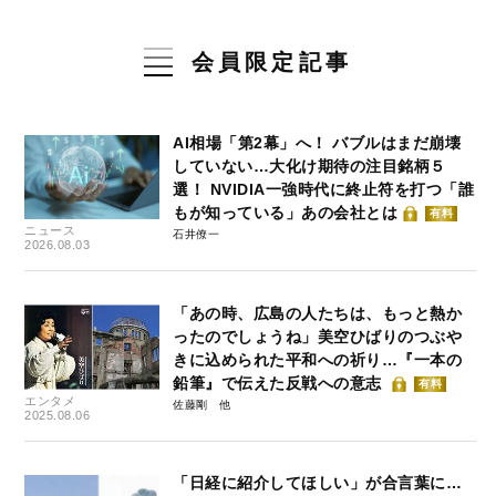
会員限定記事
AI相場「第2幕」へ！ バブルはまだ崩壊
していない…大化け期待の注目銘柄５
選！ NVIDIA一強時代に終止符を打つ「誰
もが知っている」あの会社とは
有料
ニュース
石井僚一
2026.08.03
「あの時、広島の人たちは、もっと熱か
ったのでしょうね」美空ひばりのつぶや
きに込められた平和への祈り…『一本の
鉛筆』で伝えた反戦への意志
有料
エンタメ
佐藤剛
2025.08.06
「日経に紹介してほしい」が合言葉に…