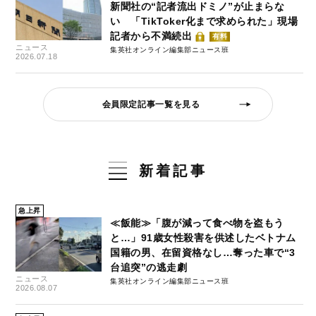
新聞社の“記者流出ドミノ”が止まらな
い 「TikToker化まで求められた」現場
記者から不満続出
有料
ニュース
集英社オンライン編集部ニュース班
2026.07.18
会員限定記事一覧を見る
新着記事
急上昇
≪飯能≫「腹が減って食べ物を盗もう
と…」91歳女性殺害を供述したベトナム
国籍の男、在留資格なし…奪った車で“3
台追突”の逃走劇
ニュース
集英社オンライン編集部ニュース班
2026.08.07