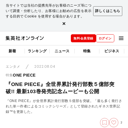
当サイトでは当社の提携先等がお客様のニーズ等につ
いて調査・分析したり、お客様にお勧めの広告を表示
詳しくはこちら
する目的で Cookie を使用する場合があります。
×
無料会員登録
ログイン
新着
ランキング
ニュース
特集
ビジネス
2022.08.04
エンタメ
ONE PIECE
特集
『ONE PIECE』全世界累計発行部数５億部突
破!! 最新103巻発売記念ムービーも公開
『ONE PIECE』が全世界累計発行部数５億部を突破。「最も多く発行さ
れた単一作者によるコミックシリーズ」として登録されたギネス世界記
録™を更新した。
2