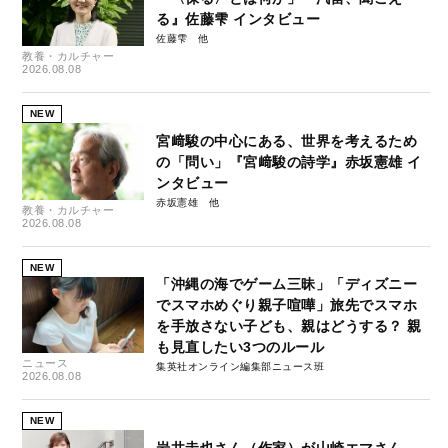
る』佐藤雫 インタビュー
佐藤雫
教養・カルチャー
2026.08.08
NEW
宮﨑駿の中心にある、世界を考えるため
の「問い」『宮﨑駿の詩学』赤坂憲雄 イ
ンタビュー
赤坂憲雄
教養・カルチャー
2026.08.08
NEW
「沖縄の海でゲーム三昧」「ディズニー
でスマホめぐり親子喧嘩」旅先でスマホ
を手放さない子ども、親はどうする？ 親
も見直したい3つのルール
ニュース
集英社オンライン編集部ニュース班
2026.08.08
NEW