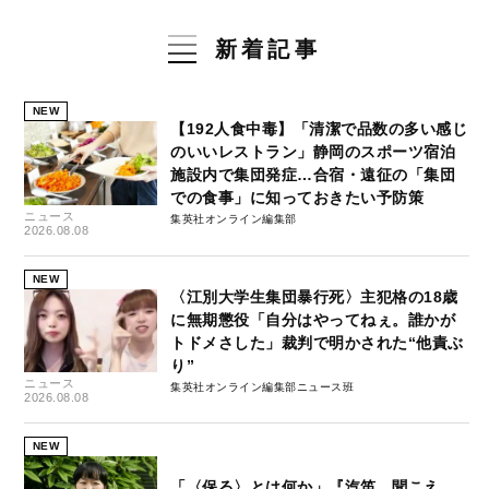
新着記事
NEW
【192人食中毒】「清潔で品数の多い感じ
のいいレストラン」静岡のスポーツ宿泊
施設内で集団発症…合宿・遠征の「集団
での食事」に知っておきたい予防策
ニュース
集英社オンライン編集部
2026.08.08
NEW
〈江別大学生集団暴行死〉主犯格の18歳
に無期懲役「自分はやってねぇ。誰かが
トドメさした」裁判で明かされた“他責ぶ
り”
ニュース
集英社オンライン編集部ニュース班
2026.08.08
NEW
「〈保る〉とは何か」『汽笛、聞こえ