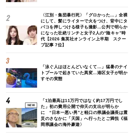
〈江別・集団暴行死〉「グロかった…」全裸
にして、髪にライターで火をつけ、背中にタ
バコを押しつける様子も撮影…公判で明らか
になった壮絶リンチと女子2人の“陰キャ”時
代【2026 集英社オンライン上半期 スクー
プ記事 7位】
「泳ぐ人はほとんどいなくて…」猛暑のナイ
トプールで起きていた異変…港区女子が明か
すその実態
「1泊最高は11万円ではなく約17万円でし
NEW
た」初の費用公開で仰天の支出が明らか
に “日本一悪い男”と軽口の県議会議長は震
災のさなかに「天国」へ行ったとご満悦《福
岡県議会の海外豪遊〉