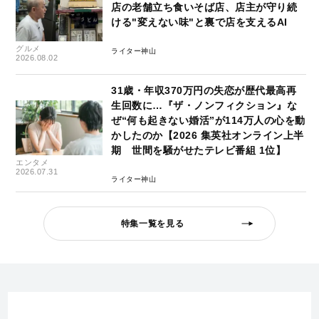
店の老舗立ち食いそば店、店主が守り続
ける"変えない味"と裏で店を支えるAI
グルメ
ライター神山
2026.08.02
31歳・年収370万円の失恋が歴代最高再
生回数に…『ザ・ノンフィクション』な
ぜ“何も起きない婚活”が114万人の心を動
かしたのか【2026 集英社オンライン上半
期 世間を騒がせたテレビ番組 1位】
エンタメ
2026.07.31
ライター神山
特集一覧を見る