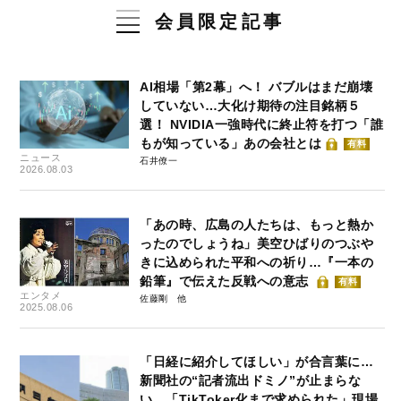
会員限定記事
AI相場「第2幕」へ！ バブルはまだ崩壊
していない…大化け期待の注目銘柄５
選！ NVIDIA一強時代に終止符を打つ「誰
もが知っている」あの会社とは
有料
ニュース
石井僚一
2026.08.03
「あの時、広島の人たちは、もっと熱か
ったのでしょうね」美空ひばりのつぶや
きに込められた平和への祈り…『一本の
鉛筆』で伝えた反戦への意志
有料
エンタメ
佐藤剛
2025.08.06
「日経に紹介してほしい」が合言葉に…
新聞社の“記者流出ドミノ”が止まらな
い 「TikToker化まで求められた」現場