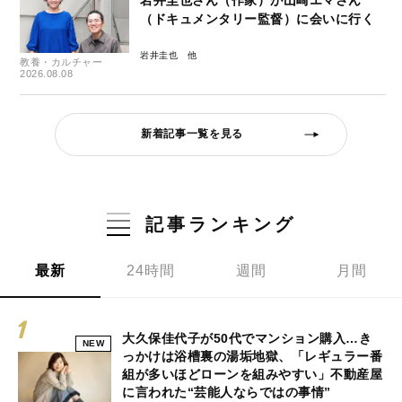
岩井圭也さん（作家）が山崎エマさん
（ドキュメンタリー監督）に会いに行く
岩井圭也
教養・カルチャー
2026.08.08
新着記事一覧を見る
記事ランキング
最新
24時間
週間
月間
大久保佳代子が50代でマンション購入…き
NEW
っかけは浴槽裏の湯垢地獄、「レギュラー番
組が多いほどローンを組みやすい」不動産屋
に言われた“芸能人ならではの事情”