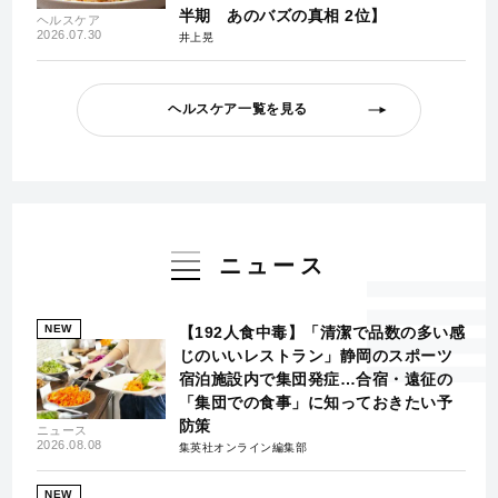
半期 あのバズの真相 2位】
ヘルスケア
2026.07.30
井上晃
ヘルスケア一覧を見る
ニュース
NEW
【192人食中毒】「清潔で品数の多い感
じのいいレストラン」静岡のスポーツ
宿泊施設内で集団発症…合宿・遠征の
「集団での食事」に知っておきたい予
防策
ニュース
2026.08.08
集英社オンライン編集部
NEW