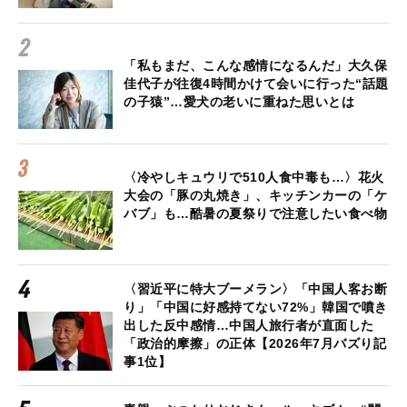
「私もまだ、こんな感情になるんだ」大久保
佳代子が往復4時間かけて会いに行った“話題
の子猿”…愛犬の老いに重ねた思いとは
〈冷やしキュウリで510人食中毒も…〉花火
大会の「豚の丸焼き」、キッチンカーの「ケ
バブ」も…酷暑の夏祭りで注意したい食べ物
〈習近平に特大ブーメラン〉「中国人客お断
り」「中国に好感持てない72%」韓国で噴き
出した反中感情…中国人旅行者が直面した
「政治的摩擦」の正体【2026年7月バズり記
事1位】