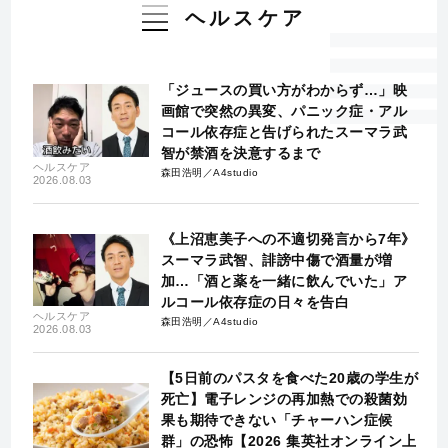
ヘルスケア
「ジュースの買い方がわからず…」映
画館で突然の異変、パニック症・アル
コール依存症と告げられたスーマラ武
智が禁酒を決意するまで
ヘルスケア
森田浩明／A4studio
2026.08.03
《上沼恵美子への不適切発言から7年》
スーマラ武智、誹謗中傷で酒量が増
加…「酒と薬を一緒に飲んでいた」ア
ルコール依存症の日々を告白
ヘルスケア
森田浩明／A4studio
2026.08.03
【5日前のパスタを食べた20歳の学生が
死亡】電子レンジの再加熱での殺菌効
果も期待できない「チャーハン症候
群」の恐怖【2026 集英社オンライン上