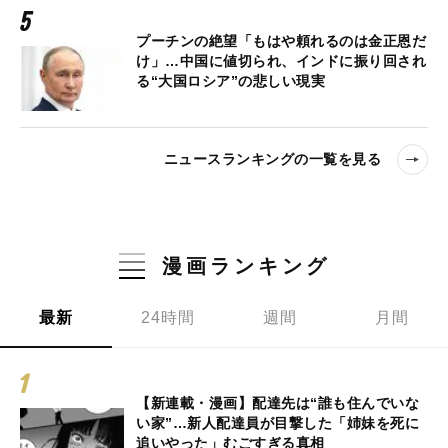
プーチンの絶望「もはや頼れるのは金正恩だ
け」…中国に値切られ、インドに振り回され
る“大国ロシア”の悲しい現実
ニュースランキングの一覧を見る
漫画ランキング
最新
24時間
週間
月間
【新連載・漫画】配達先は“誰も住んでいな
い家”…新人配達員が目撃した「姉妹を死に
追いやった」むごすぎる真相