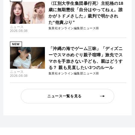
〈江別大学生集団暴行死〉主犯格の18
歳に無期懲役「自分はやってねぇ。誰
かがトドメさした」裁判で明かされ
た“他責ぶり”
ニュース
集英社オンライン編集部ニュース班
2026.08.08
NEW
「沖縄の海でゲーム三昧」「ディズニ
ーでスマホめぐり親子喧嘩」旅先でス
マホを手放さない子ども、親はどうす
る？ 親も見直したい3つのルール
ニュース
集英社オンライン編集部ニュース班
2026.08.08
ニュース一覧を見る