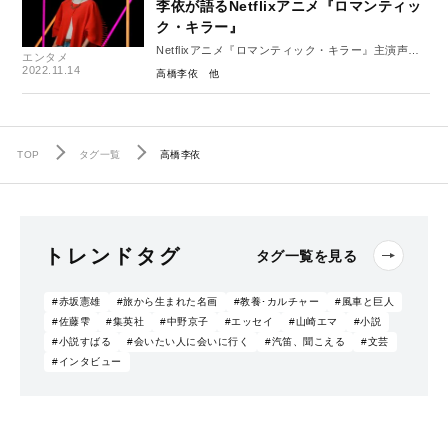
李依が語るNetflixアニメ『ロマンティッ
ク・キラー』
Netflixアニメ『ロマンティック・キラー』主演声
エンタメ
優・高橋李依インタビュー
2022.11.14
高橋李依
TOP
タグ一覧
高橋李依
トレンドタグ
タグ一覧を見る
#赤坂憲雄
#旅から生まれた名画
#教養･カルチャー
#風車と巨人
#佐藤雫
#集英社
#中野京子
#エッセイ
#山崎エマ
#小説
#小説すばる
#会いたい人に会いに行く
#汽笛、聞こえる
#文芸
#インタビュー