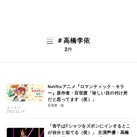
＃高橋李依
2
件
Netflixアニメ『ロマンティック・キラ
ー』原作者・百世渡「珍しい目の付け所
だと思ってます（笑）」
百世渡
エンタメ
2022.11.14
「杏子はTシャツをズボンにインするとこ
が自分と似てる（笑）」 主演声優・高橋