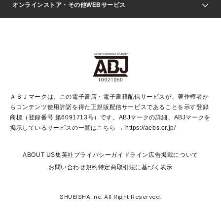
Seventeen
週刊ヤングジャンプ
オンラインストア・その他WEBサービス
文芸・文庫・総合
芸能・情報・スポーツ
少女マンガ
Vジャンプ
non-no Web
ヤングジャンプ定期購読デジタル
すばる
Myojo
オンラインストア
りぼん
学芸・ノンフィクション・新書
最強ジャンプ
女性マンガ
@BAILA
ヤンジャン＋
小説すばる
週プレNEWS
マーガレット
集英社OTOコンテンツ
集英社 学芸編集部
少年ジャンプ＋
その他WEBサービス
クッキー
ライトノベル・ノベライズ
MAQUIA ONLINE
となりのヤングジャンプ
集英社 文芸ステーション
週プレ グラジャパ！
別冊マーガレット
SHUEISHA MANGA-ART HERITAGE
集英社 ビジネス書
ゼブラック
ココハナ
SHUEISHA ADNAVI
SPUR.JP
集英社Webマガジン Cobalt
グランドジャンプ
web 集英社文庫
キッズ
web Sportiva
マンガMee
ジャンプキャラクターズストア
集英社新書
ジャンプルーキー！
月刊オフィスユー
ＡＢＪマークは、この電子書店・電子書籍配信サービスが、著作権者か
EDITOR'S LAB
LEE
集英社オレンジ文庫
ウルトラジャンプ
青春と読書
パラスポ＋！
らコンテンツ使用許諾を得た正規版配信サービスであることを示す登録
集英社みらい文庫
リマコミ＋
HAPPY PLUS STORE
集英社新書プラス
ジャンプTOON
商標（登録番号 第6091713号）です。ABJマークの詳細、ABJマークを
Marisol
シフォン文庫
アジア人物史
S-KIDS.LAND
マンガMeets
掲示しているサービスの一覧はこちら →
https://aebs.or.jp/
shueisha vox
よみタイ
S-MANGA
Web éclat
ダッシュエックス文庫
LEEマルシェ
kotoba
集英社ジャンプリミックス
ABOUT US
集英社プライバシーガイドライン
広告掲載について
T JAPAN:The New York Times Style Magazine
JUMP j BOOKS
お問い合わせ
規約
特定商取引法に基づく表示
SHOP Marisol
e!集英社
集英社コミック文庫
集英社女性誌ポータル
éclat premium
imidas
MEN'S NON-NO WEB
SHUEISHA Inc. All Right Reserved.
mirabella
UOMO