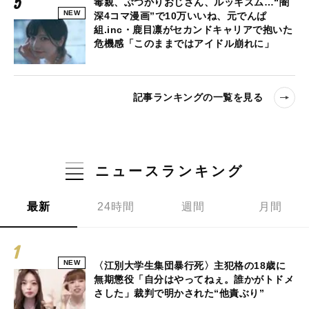
毒親、ぶつかりおじさん、ルッキズム…“闇
NEW
深4コマ漫画”で10万いいね、元でんぱ
組.inc・鹿目凛がセカンドキャリアで抱いた
危機感「このままではアイドル崩れに」
記事ランキングの一覧を見る
ニュースランキング
最新
24時間
週間
月間
NEW
〈江別大学生集団暴行死〉主犯格の18歳に
無期懲役「自分はやってねぇ。誰かがトドメ
さした」裁判で明かされた“他責ぶり”