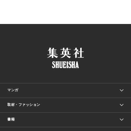
マンガ
取材・ファッション
少年マンガ
週刊少年ジャンプ
書籍
ファッション・美容
青年マンガ
ジャンプSQ.