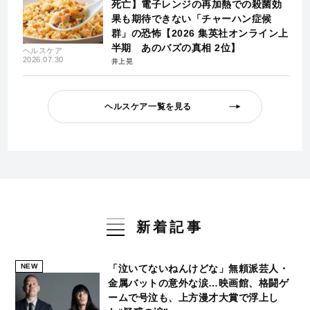
死亡】電子レンジの再加熱での殺菌効
果も期待できない「チャーハン症候
群」の恐怖【2026 集英社オンライン上
半期 あのバズの真相 2位】
ヘルスケア
2026.07.30
井上晃
ヘルスケア一覧を見る
新着記事
NEW
「泣いてないねんけどな」無頼派芸人・
金属バットの意外な涙…映画館、格闘ゲ
ームで号泣も、上方漫才大賞で浮上し