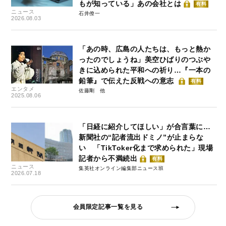
もが知っている」あの会社とは
有料
ニュース
石井僚一
2026.08.03
「あの時、広島の人たちは、もっと熱か
ったのでしょうね」美空ひばりのつぶや
きに込められた平和への祈り…『一本の
鉛筆』で伝えた反戦への意志
有料
エンタメ
佐藤剛
2025.08.06
「日経に紹介してほしい」が合言葉に…
新聞社の“記者流出ドミノ”が止まらな
い 「TikToker化まで求められた」現場
記者から不満続出
有料
ニュース
集英社オンライン編集部ニュース班
2026.07.18
会員限定記事一覧を見る