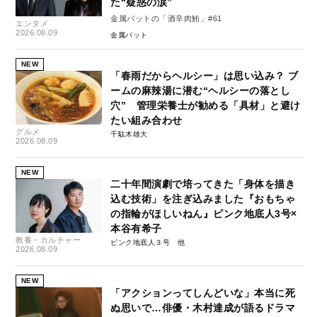
た“疑惑の涙”
金属バットの「酒辛肉鮪」#61
エンタメ
2026.08.09
金属バット
NEW
「春雨だからヘルシー」は思い込み？ ブ
ームの麻辣湯に潜む“ヘルシーの落とし
穴” 管理栄養士が勧める「具材」と避け
たい組み合わせ
グルメ
千駄木雄大
2026.08.09
NEW
二十年間演劇で培ってきた「身体を描き
込む技術」を注ぎ込みました『おもちゃ
の指輪がほしいねん』ピンク地底人3号×
本谷有希子
教養・カルチャー
ピンク地底人３号
2026.08.09
NEW
「アクションってしんどいな」本当に死
ぬ思いで…俳優・木村達成が語るドラマ