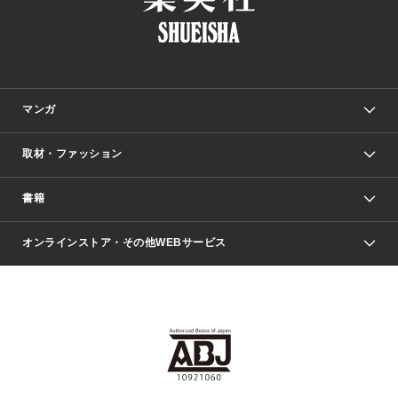
マンガ
取材・ファッション
少年マンガ
週刊少年ジャンプ
書籍
ファッション・美容
青年マンガ
ジャンプSQ.
Seventeen
週刊ヤングジャンプ
オンラインストア・その他WEBサービス
文芸・文庫・総合
芸能・情報・スポーツ
少女マンガ
Vジャンプ
non-no Web
ヤングジャンプ定期購読デジタル
すばる
Myojo
オンラインストア
りぼん
学芸・ノンフィクション・新書
最強ジャンプ
女性マンガ
@BAILA
ヤンジャン＋
小説すばる
週プレNEWS
マーガレット
集英社OTOコンテンツ
集英社 学芸編集部
少年ジャンプ＋
その他WEBサービス
クッキー
ライトノベル・ノベライズ
MAQUIA ONLINE
となりのヤングジャンプ
集英社 文芸ステーション
週プレ グラジャパ！
別冊マーガレット
SHUEISHA MANGA-ART HERITAGE
集英社 ビジネス書
ゼブラック
ココハナ
SHUEISHA ADNAVI
SPUR.JP
集英社Webマガジン Cobalt
グランドジャンプ
web 集英社文庫
キッズ
web Sportiva
マンガMee
ジャンプキャラクターズストア