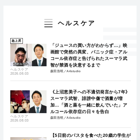
ヘルスケア
急上昇
「ジュースの買い方がわからず…」映
画館で突然の異変、パニック症・アル
コール依存症と告げられたスーマラ武
智が禁酒を決意するまで
ヘルスケア
森田浩明／A4studio
2026.08.03
《上沼恵美子への不適切発言から7年》
スーマラ武智、誹謗中傷で酒量が増
加…「酒と薬を一緒に飲んでいた」ア
ルコール依存症の日々を告白
ヘルスケア
森田浩明／A4studio
2026.08.03
【5日前のパスタを食べた20歳の学生が