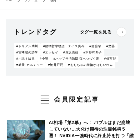
TOP
タグ一覧
領海
トレンドタグ
タグ一覧を見る
#ドリアン助川
#動物哲学物語 ナイス実存
#佐藤雫
#文芸
#宮﨑駿の詩学
#エッセイ
#赤坂憲雄
#本谷有希子
#小説すばる
#小説
#ハヤブサ消防団 森へつづく道
#俵万智
#教養･カルチャー
#池井戸潤
#おもちゃの指輪がほしいねん
会員限定記事
AI相場「第2幕」へ！ バブルはまだ崩壊
していない…大化け期待の注目銘柄５
選！ NVIDIA一強時代に終止符を打つ「誰