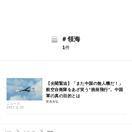
＃領海
1
件
【尖閣緊迫】「また中国の無人機だ！」
航空自衛隊をあざ笑う“挑発飛行”。中国
軍の真の目的とは
世良光弘
ニュース
2022.11.30