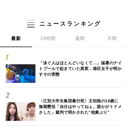
ニュースランキング
最新
24時間
週間
月間
「泳ぐ人はほとんどいなくて…」猛暑のナイ
トプールで起きていた異変…港区女子が明か
すその実態
〈江別大学生集団暴行死〉主犯格の18歳に
無期懲役「自分はやってねぇ。誰かがトドメ
さした」裁判で明かされた“他責ぶり”