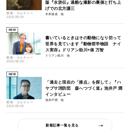
版『水滸伝』過酷な撮影の裏側と打ち上
げでの北方謙三
教養・カルチャー
木村達成
2026.08.09
NEW
書いているときはその動物になり切って
世界を見ています『動物哲学物語 ナイ
ス実存』ドリアン助川×俵 万智
ドリアン助川
教養・カルチャー
2026.08.09
NEW
「過去と現在の「接点」を探して」『ハ
ヤブサ消防団 森へつづく道』池井戸 潤
インタビュー
池井戸潤
教養・カルチャー
2026.08.09
新着記事一覧を見る