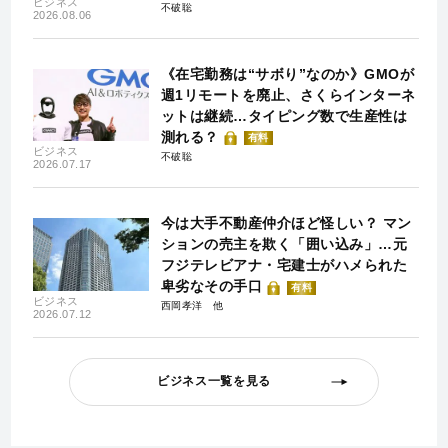
ビジネス
不破聡
2026.08.06
《在宅勤務は“サボり”なのか》GMOが
週1リモートを廃止、さくらインターネ
ットは継続…タイピング数で生産性は
測れる？
有料
ビジネス
不破聡
2026.07.17
今は大手不動産仲介ほど怪しい？ マン
ションの売主を欺く「囲い込み」…元
フジテレビアナ・宅建士がハメられた
卑劣なその手口
有料
ビジネス
西岡孝洋
2026.07.12
ビジネス一覧を見る