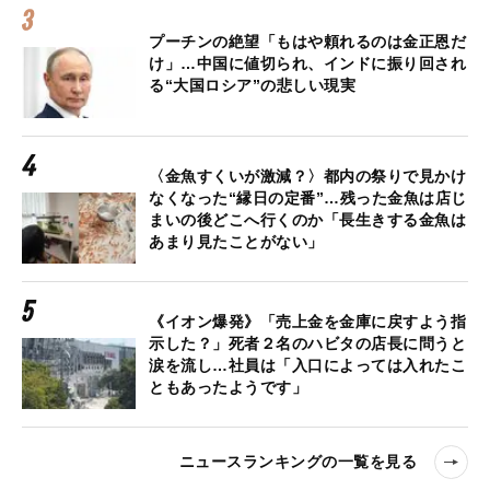
プーチンの絶望「もはや頼れるのは金正恩だ
け」…中国に値切られ、インドに振り回され
る“大国ロシア”の悲しい現実
〈金魚すくいが激減？〉都内の祭りで見かけ
なくなった“縁日の定番”…残った金魚は店じ
まいの後どこへ行くのか「長生きする金魚は
あまり見たことがない」
《イオン爆発》「売上金を金庫に戻すよう指
示した？」死者２名のハビタの店長に問うと
涙を流し…社員は「入口によっては入れたこ
ともあったようです」
ニュースランキングの一覧を見る