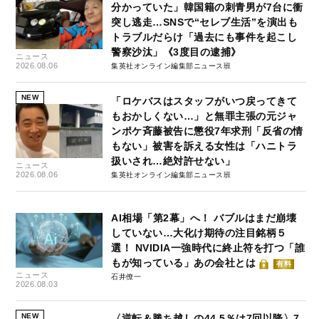
分かっていた」韓国籍の刺青男が7台に衝
突し逃走…SNSで“セレブ生活”を演出も
トラブルだらけ「過去にも事件を起こし
警察沙汰」《3度目の逮捕》
ニュース
2026.08.06
集英社オンライン編集部ニュース班
NEW
「ロケバスはスタッフがいつ戻ってきて
もおかしくない…」と無罪主張の元ジャ
ンポケ斉藤被告に懲役7年求刑「反省の情
もない」被害を訴える女性は「ハニトラ
扱いされ…絶対許せない」
ニュース
2026.08.06
集英社オンライン編集部ニュース班
AI相場「第2幕」へ！ バブルはまだ崩壊
していない…大化け期待の注目銘柄５
選！ NVIDIA一強時代に終止符を打つ「誰
もが知っている」あの会社とは
有料
ニュース
石井僚一
2026.08.03
NEW
〈逆転＆勝ち越しの44.5％は7回以降〉7