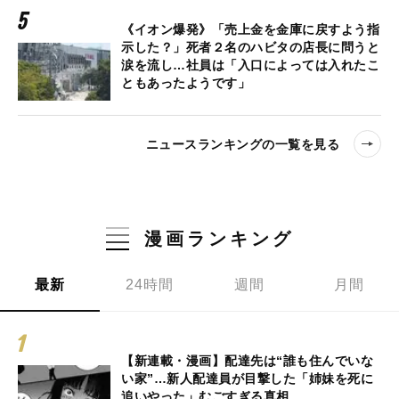
《イオン爆発》「売上金を金庫に戻すよう指
示した？」死者２名のハビタの店長に問うと
涙を流し…社員は「入口によっては入れたこ
ともあったようです」
ニュースランキングの一覧を見る
漫画ランキング
最新
24時間
週間
月間
【新連載・漫画】配達先は“誰も住んでいな
い家”…新人配達員が目撃した「姉妹を死に
追いやった」むごすぎる真相