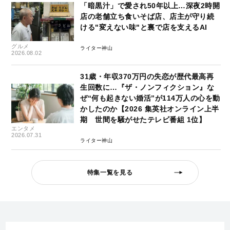
「暗黒汁」で愛され50年以上…深夜2時開
店の老舗立ち食いそば店、店主が守り続
ける"変えない味"と裏で店を支えるAI
グルメ
ライター神山
2026.08.02
31歳・年収370万円の失恋が歴代最高再
生回数に…『ザ・ノンフィクション』な
ぜ“何も起きない婚活”が114万人の心を動
かしたのか【2026 集英社オンライン上半
期 世間を騒がせたテレビ番組 1位】
エンタメ
2026.07.31
ライター神山
特集一覧を見る