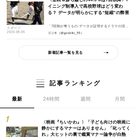
イニング制導入で高校野球はどう変わ
る？ データが明らかにする“短縮”の弊害
「7回制が奪うもの-データが証明するドラマの消
スポーツ
失-」
2026.08.06
ゴジキ（@godziki_55）
新着記事一覧を見る
記事ランキング
最新
24時間
週間
月間
〈映画『ちいかわ』〉「子ども向けの映画に
静かにするマナーはありません」「叱ってく
れ」大ヒットの裏で鑑賞マナー論争が白熱