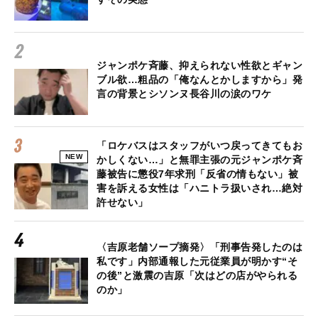
ジャンポケ斉藤、抑えられない性欲とギャン
ブル欲…粗品の「俺なんとかしますから」発
言の背景とシソンヌ長谷川の涙のワケ
「ロケバスはスタッフがいつ戻ってきてもお
NEW
かしくない…」と無罪主張の元ジャンポケ斉
藤被告に懲役7年求刑「反省の情もない」被
害を訴える女性は「ハニトラ扱いされ…絶対
許せない」
〈吉原老舗ソープ摘発〉「刑事告発したのは
私です」内部通報した元従業員が明かす“そ
の後”と激震の吉原「次はどの店がやられる
のか」