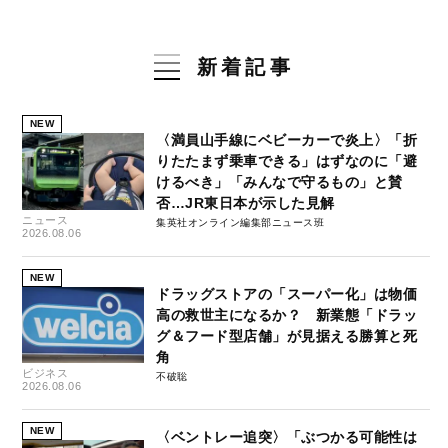
新着記事
NEW
〈満員山手線にベビーカーで炎上〉「折
りたたまず乗車できる」はずなのに「避
けるべき」「みんなで守るもの」と賛
否…JR東日本が示した見解
ニュース
集英社オンライン編集部ニュース班
2026.08.06
NEW
ドラッグストアの「スーパー化」は物価
高の救世主になるか？ 新業態「ドラッ
グ＆フード型店舗」が見据える勝算と死
角
ビジネス
不破聡
2026.08.06
NEW
〈ベントレー追突〉「ぶつかる可能性は