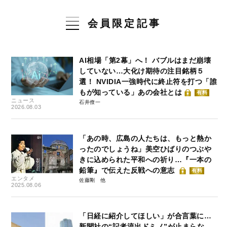
会員限定記事
AI相場「第2幕」へ！ バブルはまだ崩壊
していない…大化け期待の注目銘柄５
選！ NVIDIA一強時代に終止符を打つ「誰
もが知っている」あの会社とは
有料
ニュース
石井僚一
2026.08.03
「あの時、広島の人たちは、もっと熱か
ったのでしょうね」美空ひばりのつぶや
きに込められた平和への祈り…『一本の
鉛筆』で伝えた反戦への意志
有料
エンタメ
佐藤剛
2025.08.06
「日経に紹介してほしい」が合言葉に…
新聞社の“記者流出ドミノ”が止まらな