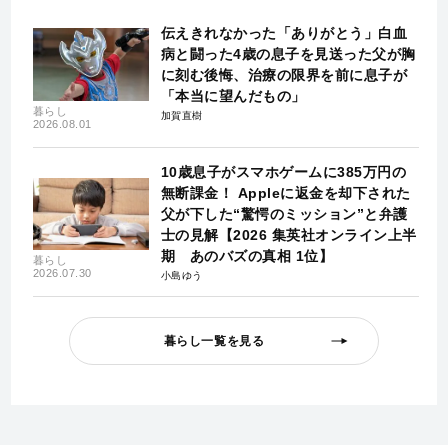
伝えきれなかった「ありがとう」白血
病と闘った4歳の息子を見送った父が胸
に刻む後悔、治療の限界を前に息子が
「本当に望んだもの」
暮らし
加賀直樹
2026.08.01
10歳息子がスマホゲームに385万円の
無断課金！ Appleに返金を却下された
父が下した“驚愕のミッション”と弁護
士の見解【2026 集英社オンライン上半
期 あのバズの真相 1位】
暮らし
2026.07.30
小島ゆう
暮らし一覧を見る