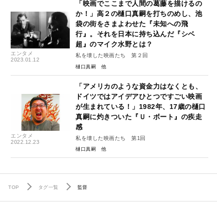
「映画でここまで人間の葛藤を描けるの
か！」高２の樋口真嗣を打ちのめし、池
袋の街をさまよわせた『未知への飛
行』。それを日本に持ち込んだ『シベ
超』のマイク水野とは？
エンタメ
私を壊した映画たち 第２回
2023.01.12
樋口真嗣
「アメリカのような資金力はなくとも、
ドイツではアイデアひとつですごい映画
が生まれている！」1982年、17歳の樋口
真嗣に灼きついた『Ｕ・ボート』の疾走
感
エンタメ
私を壊した映画たち 第1回
2022.12.23
樋口真嗣
TOP
タグ一覧
監督