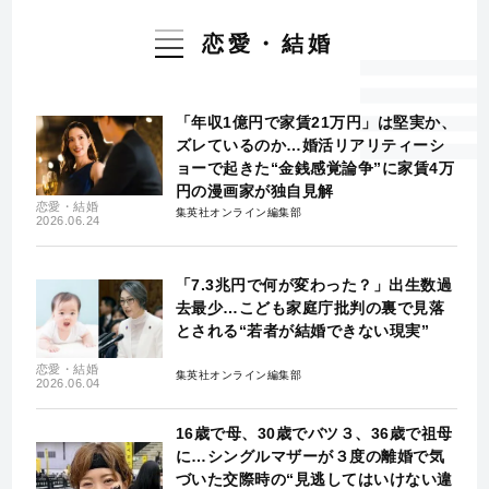
恋愛・結婚
「年収1億円で家賃21万円」は堅実か、
ズレているのか…婚活リアリティーシ
ョーで起きた“金銭感覚論争”に家賃4万
円の漫画家が独自見解
恋愛・結婚
集英社オンライン編集部
2026.06.24
「7.3兆円で何が変わった？」出生数過
去最少…こども家庭庁批判の裏で見落
とされる“若者が結婚できない現実”
恋愛・結婚
集英社オンライン編集部
2026.06.04
16歳で母、30歳でバツ３、36歳で祖母
に…シングルマザーが３度の離婚で気
づいた交際時の“見逃してはいけない違