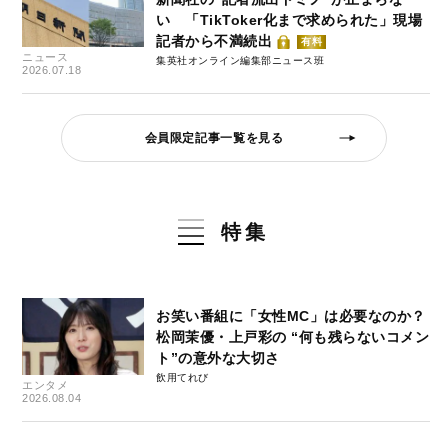
い 「TikToker化まで求められた」現場
記者から不満続出
有料
ニュース
集英社オンライン編集部ニュース班
2026.07.18
会員限定記事一覧を見る
特集
お笑い番組に「女性MC」は必要なのか？
松岡茉優・上戸彩の “何も残らないコメン
ト”の意外な大切さ
飲用てれび
エンタメ
2026.08.04