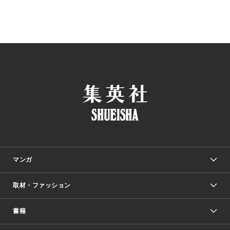
マンガ
取材・ファッション
少年マンガ
週刊少年ジャンプ
書籍
ファッション・美容
青年マンガ
ジャンプSQ.