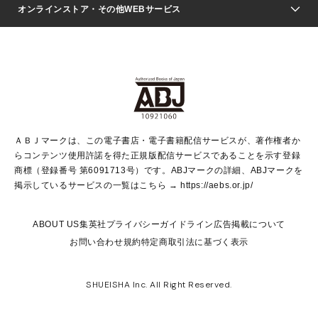
Seventeen
週刊ヤングジャンプ
オンラインストア・その他WEBサービス
文芸・文庫・総合
芸能・情報・スポーツ
少女マンガ
Vジャンプ
non-no Web
ヤングジャンプ定期購読デジタル
すばる
Myojo
オンラインストア
りぼん
学芸・ノンフィクション・新書
最強ジャンプ
女性マンガ
@BAILA
ヤンジャン＋
小説すばる
週プレNEWS
マーガレット
集英社OTOコンテンツ
集英社 学芸編集部
少年ジャンプ＋
その他WEBサービス
クッキー
ライトノベル・ノベライズ
MAQUIA ONLINE
となりのヤングジャンプ
集英社 文芸ステーション
週プレ グラジャパ！
別冊マーガレット
SHUEISHA MANGA-ART HERITAGE
集英社 ビジネス書
ゼブラック
ココハナ
SHUEISHA ADNAVI
SPUR.JP
集英社Webマガジン Cobalt
グランドジャンプ
web 集英社文庫
キッズ
web Sportiva
マンガMee
ジャンプキャラクターズストア
集英社新書
ジャンプルーキー！
月刊オフィスユー
ＡＢＪマークは、この電子書店・電子書籍配信サービスが、著作権者か
EDITOR'S LAB
LEE
集英社オレンジ文庫
ウルトラジャンプ
青春と読書
パラスポ＋！
らコンテンツ使用許諾を得た正規版配信サービスであることを示す登録
集英社みらい文庫
リマコミ＋
HAPPY PLUS STORE
集英社新書プラス
ジャンプTOON
商標（登録番号 第6091713号）です。ABJマークの詳細、ABJマークを
Marisol
シフォン文庫
アジア人物史
S-KIDS.LAND
マンガMeets
掲示しているサービスの一覧はこちら →
https://aebs.or.jp/
shueisha vox
よみタイ
S-MANGA
Web éclat
ダッシュエックス文庫
LEEマルシェ
kotoba
集英社ジャンプリミックス
ABOUT US
集英社プライバシーガイドライン
広告掲載について
T JAPAN:The New York Times Style Magazine
JUMP j BOOKS
お問い合わせ
規約
特定商取引法に基づく表示
SHOP Marisol
e!集英社
集英社コミック文庫
集英社女性誌ポータル
éclat premium
imidas
MEN'S NON-NO WEB
SHUEISHA Inc. All Right Reserved.
mirabella
UOMO