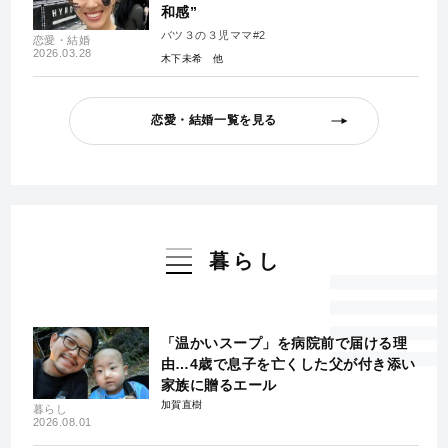
和感”
バツ３の３児ママ#2
恋愛・結婚
2026.03.28
木下未希
恋愛・結婚一覧を見る
暮らし
「温かいスープ」を病院前で届ける理
由…4歳で息子を亡くした父が付き添い
家族に贈るエール
加賀直樹
暮らし
2026.08.01