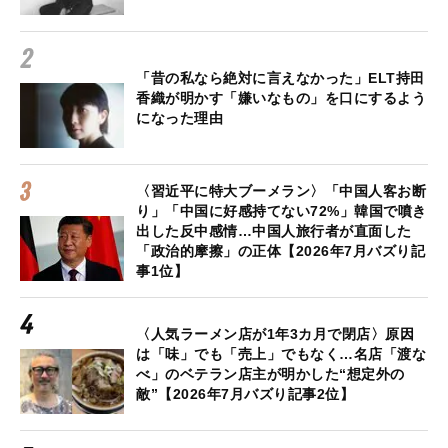
「昔の私なら絶対に言えなかった」ELT持田
香織が明かす「嫌いなもの」を口にするよう
になった理由
〈習近平に特大ブーメラン〉「中国人客お断
り」「中国に好感持てない72%」韓国で噴き
出した反中感情…中国人旅行者が直面した
「政治的摩擦」の正体【2026年7月バズり記
事1位】
〈人気ラーメン店が1年3カ月で閉店〉原因
は「味」でも「売上」でもなく…名店「渡な
べ」のベテラン店主が明かした“想定外の
敵”【2026年7月バズり記事2位】