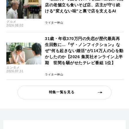
店の老舗立ち食いそば店、店主が守り続
ける"変えない味"と裏で店を支えるAI
グルメ
ライター神山
2026.08.02
31歳・年収370万円の失恋が歴代最高再
生回数に…『ザ・ノンフィクション』な
ぜ“何も起きない婚活”が114万人の心を動
かしたのか【2026 集英社オンライン上半
期 世間を騒がせたテレビ番組 1位】
エンタメ
2026.07.31
ライター神山
特集一覧を見る