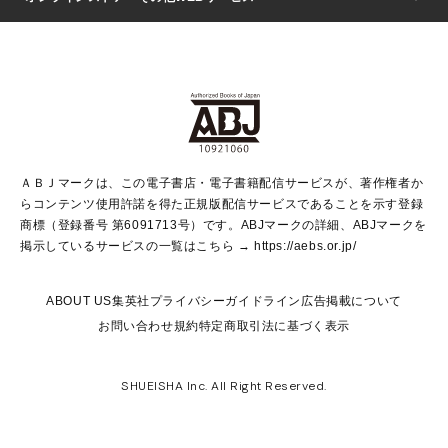
芸能・情報・スポーツ
少女マンガ
Vジャンプ
non-no Web
ヤングジャンプ定期購読デジタル
すばる
Myojo
オンラインストア
りぼん
学芸・ノンフィクション・新書
最強ジャンプ
女性マンガ
@BAILA
ヤンジャン＋
小説すばる
週プレNEWS
マーガレット
集英社OTOコンテンツ
集英社 学芸編集部
少年ジャンプ＋
その他WEBサービス
クッキー
ライトノベル・ノベライズ
MAQUIA ONLINE
となりのヤングジャンプ
集英社 文芸ステーション
週プレ グラジャパ！
別冊マーガレット
SHUEISHA MANGA-ART HERITAGE
集英社 ビジネス書
ゼブラック
ココハナ
SHUEISHA ADNAVI
SPUR.JP
集英社Webマガジン Cobalt
グランドジャンプ
web 集英社文庫
キッズ
web Sportiva
マンガMee
ジャンプキャラクターズストア
集英社新書
ジャンプルーキー！
月刊オフィスユー
ＡＢＪマークは、この電子書店・電子書籍配信サービスが、著作権者か
EDITOR'S LAB
LEE
集英社オレンジ文庫
ウルトラジャンプ
青春と読書
パラスポ＋！
らコンテンツ使用許諾を得た正規版配信サービスであることを示す登録
集英社みらい文庫
リマコミ＋
HAPPY PLUS STORE
集英社新書プラス
ジャンプTOON
商標（登録番号 第6091713号）です。ABJマークの詳細、ABJマークを
Marisol
シフォン文庫
アジア人物史
S-KIDS.LAND
マンガMeets
掲示しているサービスの一覧はこちら →
https://aebs.or.jp/
shueisha vox
よみタイ
S-MANGA
Web éclat
ダッシュエックス文庫
LEEマルシェ
kotoba
集英社ジャンプリミックス
ABOUT US
集英社プライバシーガイドライン
広告掲載について
T JAPAN:The New York Times Style Magazine
JUMP j BOOKS
お問い合わせ
規約
特定商取引法に基づく表示
SHOP Marisol
e!集英社
集英社コミック文庫
集英社女性誌ポータル
éclat premium
imidas
MEN'S NON-NO WEB
SHUEISHA Inc. All Right Reserved.
mirabella
UOMO
mirabella homme