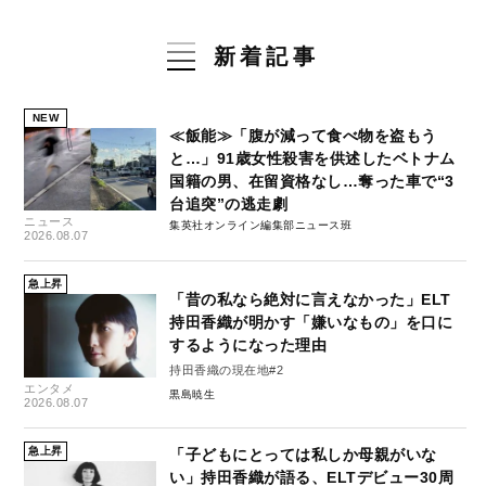
新着記事
NEW
≪飯能≫「腹が減って食べ物を盗もう
と…」91歳女性殺害を供述したベトナム
国籍の男、在留資格なし…奪った車で“3
台追突”の逃走劇
ニュース
集英社オンライン編集部ニュース班
2026.08.07
急上昇
「昔の私なら絶対に言えなかった」ELT
持田香織が明かす「嫌いなもの」を口に
するようになった理由
持田香織の現在地#2
エンタメ
黒島暁生
2026.08.07
急上昇
「子どもにとっては私しか母親がいな
い」持田香織が語る、ELTデビュー30周