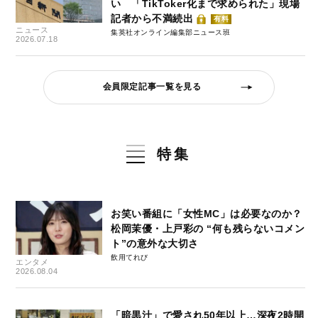
い 「TikToker化まで求められた」現場
記者から不満続出
有料
ニュース
集英社オンライン編集部ニュース班
2026.07.18
会員限定記事一覧を見る
特集
お笑い番組に「女性MC」は必要なのか？
松岡茉優・上戸彩の “何も残らないコメン
ト”の意外な大切さ
飲用てれび
エンタメ
2026.08.04
「暗黒汁」で愛され50年以上…深夜2時開