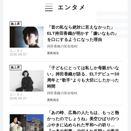
エンタメ
急上昇
「昔の私なら絶対に言えなかった」
ELT持田香織が明かす「嫌いなもの」
を口にするようになった理由
持田香織の現在地#2
エンタメ
黒島暁生
2026.08.07
「子どもにとっては私しか母親がいな
急上昇
い」持田香織が語る、ELTデビュー30
周年と“歌手”よりも大切にしたかった
時間
持田香織の現在地#1
エンタメ
2026.08.07
黒島暁生
「あの時、広島の人たちは、もっと熱
かったのでしょうね」美空ひばりのつ
ぶやきに込められた平和への祈り…
『一本の鉛筆』で伝えた反戦への意志