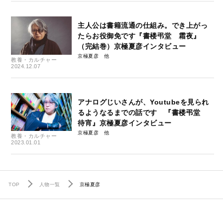
主人公は書籍流通の仕組み。でき上がっ
たらお役御免です『書楼弔堂 霜夜』
（完結巻）京極夏彦インタビュー
京極夏彦
教養・カルチャー
2024.12.07
アナログじいさんが、Youtubeを見られ
るようなるまでの話です 『書楼弔堂
待宵』京極夏彦インタビュー
京極夏彦
教養・カルチャー
2023.01.01
TOP
人物一覧
京極夏彦