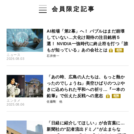
会員限定記事
AI相場「第2幕」へ！ バブルはまだ崩壊
していない…大化け期待の注目銘柄５
選！ NVIDIA一強時代に終止符を打つ「誰
もが知っている」あの会社とは
有料
ニュース
石井僚一
2026.08.03
「あの時、広島の人たちは、もっと熱か
ったのでしょうね」美空ひばりのつぶや
きに込められた平和への祈り…『一本の
鉛筆』で伝えた反戦への意志
有料
エンタメ
佐藤剛
2025.08.06
「日経に紹介してほしい」が合言葉に…
新聞社の“記者流出ドミノ”が止まらな