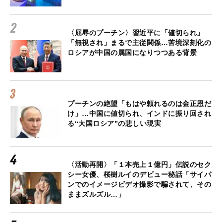
〈屈辱のプーチン〉習近平に「値切られ」
「無視され」まるで主従関係…苦境深刻化の
ロシアが中国の属国になりつつある背景
プーチンの絶望「もはや頼れるのは金正恩だ
け」…中国に値切られ、インドに振り回され
る“大国ロシア”の悲しい現実
〈活動再開〉「１本売上１億円」伝説のセク
シー女優、桜樹ルイのデビュー秘話「サイパ
ンでのイメージビデオ撮影で騙されて、その
ままズルズル…」