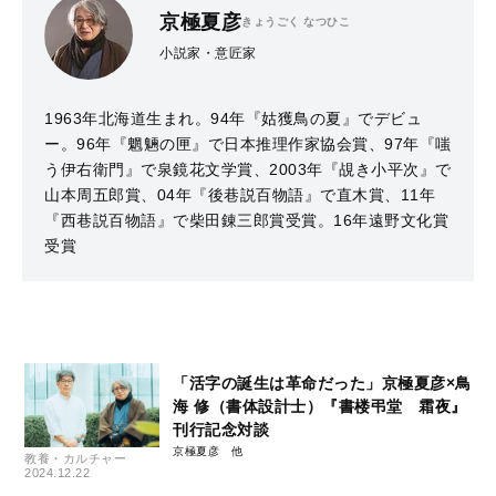
京極夏彦
きょうごく なつひこ
小説家・意匠家
1963年北海道生まれ。94年『姑獲鳥の夏』でデビュ
ー。96年『魍魎の匣』で日本推理作家協会賞、97年『嗤
う伊右衛門』で泉鏡花文学賞、2003年『覘き小平次』で
山本周五郎賞、04年『後巷説百物語』で直木賞、11年
『西巷説百物語』で柴田錬三郎賞受賞。16年遠野文化賞
受賞
「活字の誕生は革命だった」京極夏彦×鳥
海 修（書体設計士）『書楼弔堂 霜夜』
刊行記念対談
京極夏彦
教養・カルチャー
2024.12.22