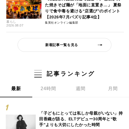
た焼きそば麺が「地面に直置き…」 夏祭
りで食中毒を避ける“店選び”のポイント
【2026年7月バズり記事4位】
暮らし
集英社オンライン編集部
2026.08.07
新着記事一覧を見る
記事ランキング
最新
24時間
週間
月間
「子どもにとっては私しか母親がいない」持
田香織が語る、ELTデビュー30周年と“歌
手”よりも大切にしたかった時間