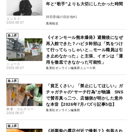
年と“歌手”よりも大切にしたかった時間
持田香織の現在地#1
エンタメ
2026.08.07
黒島暁生
急上昇
《イオンモール熊本爆発》避難後になぜ
再入館できた？ハビタ幹部は「気をつけ
て行ってらっしゃいと…モール職員は引
き止めなかった」と主張、イオンは「運
用を徹底できなかった可能性」
ニュース
2026.08.07
集英社オンライン編集部ニュース班
急上昇
「貧乏くさい」「禁止にしてほしい」ガ
チャガチャの“サーチ行為”が物議 SNS
で賛否真っ二つ、店舗側が明かした意外
な本音【2026年7月バズり記事5位】
教養・カルチャー
集英社オンライン編集部
2026.08.07
急上昇
《祇園祭の露店付近で撮影？》包装され