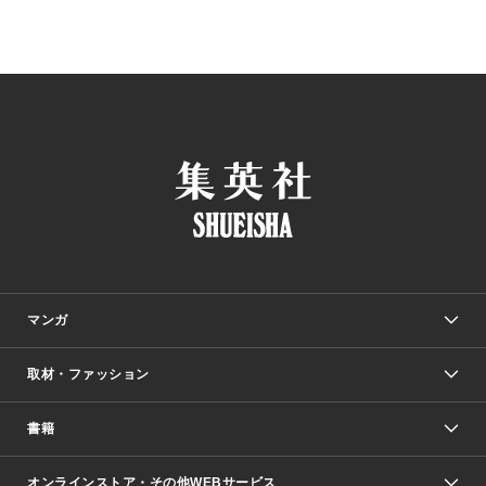
マンガ
取材・ファッション
少年マンガ
週刊少年ジャンプ
書籍
ファッション・美容
青年マンガ
ジャンプSQ.
Seventeen
週刊ヤングジャンプ
オンラインストア・その他WEBサービス
文芸・文庫・総合