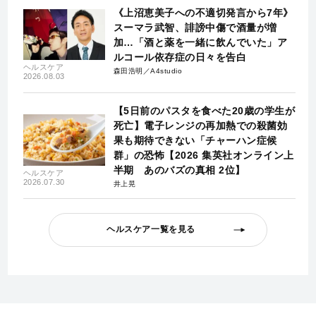
《上沼恵美子への不適切発言から7年》
スーマラ武智、誹謗中傷で酒量が増
加…「酒と薬を一緒に飲んでいた」ア
ルコール依存症の日々を告白
ヘルスケア
森田浩明／A4studio
2026.08.03
【5日前のパスタを食べた20歳の学生が
死亡】電子レンジの再加熱での殺菌効
果も期待できない「チャーハン症候
群」の恐怖【2026 集英社オンライン上
半期 あのバズの真相 2位】
ヘルスケア
2026.07.30
井上晃
ヘルスケア一覧を見る