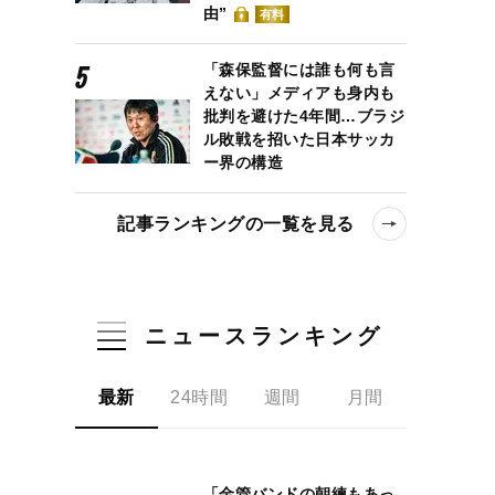
由”
有料
「森保監督には誰も何も言
えない」メディアも身内も
批判を避けた4年間…ブラジ
ル敗戦を招いた日本サッカ
ー界の構造
記事ランキングの一覧を見る
ニュースランキング
最新
24時間
週間
月間
「金管バンドの朝練もあっ