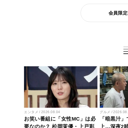
会員限定
エンタメ
2026.08.04
グルメ
2026.08
お笑い番組に「女性MC」は必
「暗黒汁」
要なのか？ 松岡茉優・上戸彩
上…深夜2