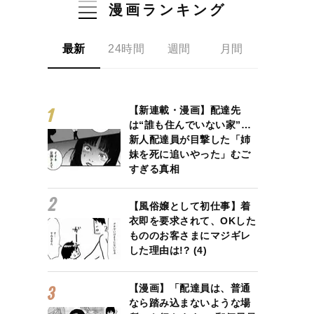
漫画ランキング
最新
24時間
週間
月間
【新連載・漫画】配達先
は“誰も住んでいない家”…
新人配達員が目撃した「姉
妹を死に追いやった」むご
すぎる真相
【風俗嬢として初仕事】着
衣即を要求されて、OKした
もののお客さまにマジギレ
した理由は!? (4)
【漫画】「配達員は、普通
なら踏み込まないような場