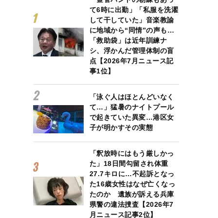
て6時に出勤」「私服を洗濯
して干していた」音楽教諭
に地域から“同情”の声も…
「救助袋」は近年訓練ナ
シ、浮かんだ管理体制の盲
点【2026年7月ニュース記
事1位】
「泳ぐ人はほとんどいなく
て…」猛暑のナイトプール
で起きていた異変…港区女
子が明かすその実態
「釈放時にはもう厳しかっ
た」18日間勾留され体重
27.7キロに…不起訴となっ
た16歳女性はなぜ亡くなっ
たのか 遺族が訴える兵庫
県警の違法捜査【2026年7
月ニュース記事2位】