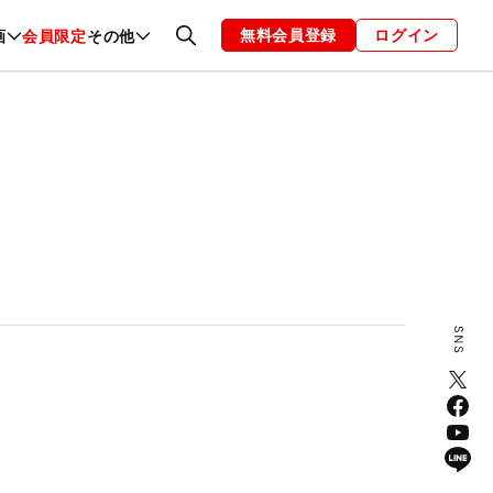
無料会員登録
ログイン
画
会員限定
その他
ファッション
恋愛・結婚
編集部
お知らせ