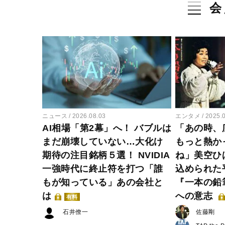
会
ニュース
2026.08.03
エンタメ
2025.
AI相場「第2幕」へ！ バブルは
「あの時、
まだ崩壊していない…大化け
もっと熱か
期待の注目銘柄５選！ NVIDIA
ね」美空ひ
一強時代に終止符を打つ「誰
込められた
もが知っている」あの会社と
『一本の鉛
は
への意志
有料
石井僚一
佐藤剛