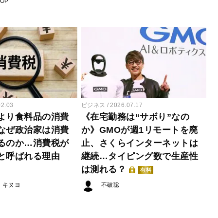
POP
02.03
ビジネス
2026.07.17
より食料品の消費
《在宅勤務は“サボり”なの
なぜ政治家は消費
か》GMOが週1リモートを廃
るのか…消費税が
止、さくらインターネットは
と呼ばれる理由
継続…タイピング数で生産性
は測れる？
有料
・キヌヨ
不破聡