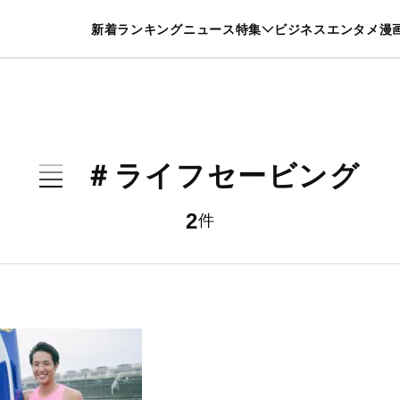
特集一覧を見る
漫画一覧を見る
新着
ランキング
ニュース
特集
ビジネス
エンタメ
漫
養・カルチャー
暮らし
スポーツ
ヘルスケア
美容
グルメ
＃ライフセービング
2
件