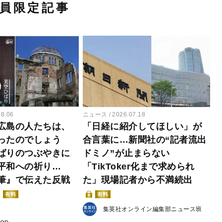
員限定記事
08.06
ニュース
2026.07.18
広島の人たちは、
「日経に紹介してほしい」が
ったのでしょう
合言葉に…新聞社の“記者流出
ばりのつぶやきに
ドミノ”が止まらない
平和への祈り…
「TikToker化まで求められ
筆』で伝えた反戦
た」現場記者から不満続出
有料
有料
集英社オンライン編集部ニュース班