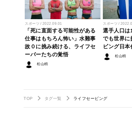
スポーツ
2022.09.01
スポーツ
2022.
「死に直面する可能性がある
選手人口は1
仕事はもちろん怖い」水難事
でも世界に
故０に挑み続ける、ライフセ
ビング日本
ーバーたちの覚悟
松山梢
松山梢
TOP
タグ一覧
ライフセービング