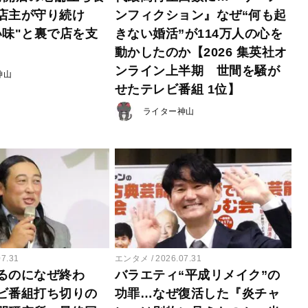
店主が守り続け
ンフィクション』なぜ“何も起
い味"と裏で店を支
きない婚活”が114万人の心を
動かしたのか【2026 集英社オ
ンライン上半期 世間を騒が
神山
せたテレビ番組 1位】
ライター神山
07.31
エンタメ
2026.07.31
るのになぜ終わ
バラエティ“平成リメイク”の
ビ番組打ち切りの
功罪…なぜ復活した『炎チャ