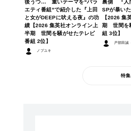
後うつ… 重いテーマを“バラ
裏側 『人
エティ番組”で紹介した『上田
SPが暴い
と女がDEEPに吠える夜』の功
【2026 
績【2026 集英社オンライン上
期 世間を
半期 世間を騒がせたテレビ
組 3位】
番組 2位】
戸部田誠
ノブユキ
特集