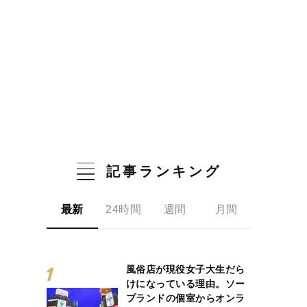
記事ランキング
最新
24時間
週間
月間
風俗店が現役女子大生だら
けになっている理由。ソー
プランドの個室からオンラ