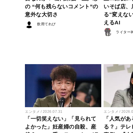
の “何も残らないコメント”の
いそば店、
意外な大切さ
る"変えな
えるAI
飲用てれび
ライター
エンタメ
2026.07.31
エンタメ
2026.
「一切笑えない」「見られて
「人気があ
よかった」妊産婦の自殺、産
る？」テレ