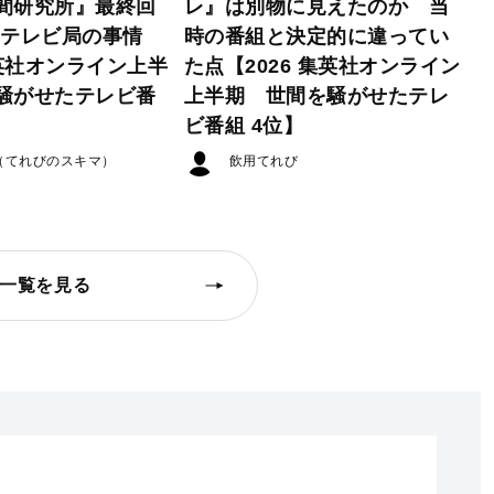
間研究所』最終回
レ』は別物に見えたのか 当
たテレビ局の事情
時の番組と決定的に違ってい
集英社オンライン上半
た点【2026 集英社オンライン
騒がせたテレビ番
上半期 世間を騒がせたテレ
ビ番組 4位】
（てれびのスキマ）
飲用てれび
一覧を見る