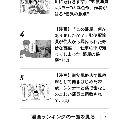
所にも行きます」“郵便局員
×ホラー”の異色作、作者が
語る“怪異の原点”
【漫画】「この部屋、何か
ありましたか？」郵便配達
員が住人から尋ねられた奇
妙な言葉… 仕事の中で知
ってしまった“部屋の秘
密”とは
【漫画】激安風俗店で風俗
嬢として働きはじめた22
歳、シンナーと薬で歯なし
のこわい店長に調教され
て…(1)
漫画ランキングの一覧を見る