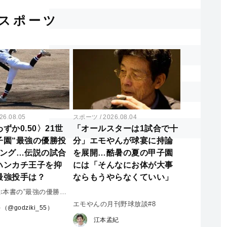
スポーツ
26.08.05
スポーツ
2026.08.04
ずか0.50〉21世
「オールスターは1試合で十
子園“最強の優勝投
分」エモやんが球宴に持論
キング…伝説の試合
を展開…酷暑の夏の甲子園
ハンカチ王子を抑
には「そんなにお体が大事
最強投手は？
ならもうやらなくていい」
ぶ本書の”最強の優勝投
エモやんの月刊野球放談#8
グ
（@godziki_55）
江本孟紀