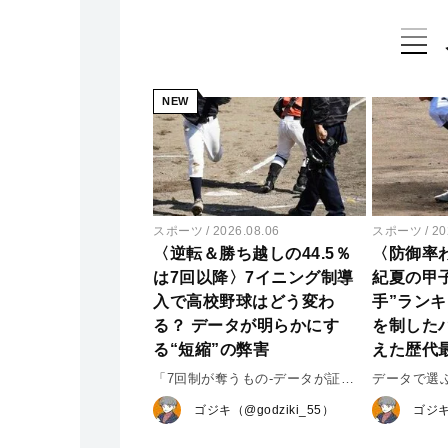
NEW
スポーツ
2026.08.06
スポーツ
20
〈逆転＆勝ち越しの44.5％
〈防御率わ
は7回以降〉7イニング制導
紀夏の甲
入で高校野球はどう変わ
手”ラン
る？ データが明らかにす
を制した
る“短縮”の弊害
えた歴代
「7回制が奪うもの-データが証明
データで選
するドラマの消失-」
手”ランキン
ゴジキ（@godziki_55）
ゴジキ