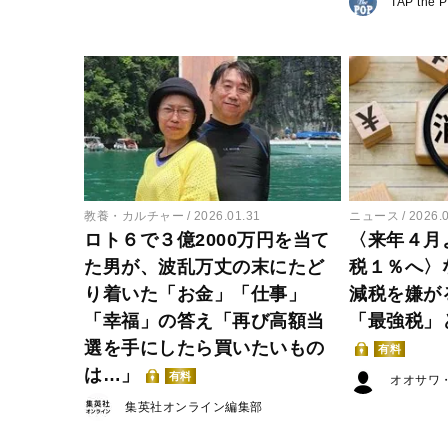
TAP the 
教養・カルチャー
2026.01.31
ニュース
2026.
ロト６で３億2000万円を当て
〈来年４月
た男が、波乱万丈の末にたど
税１％へ〉
り着いた「お金」「仕事」
減税を嫌が
「幸福」の答え「再び高額当
「最強税」
選を手にしたら買いたいもの
有料
は…」
有料
オオサワ
集英社オンライン編集部