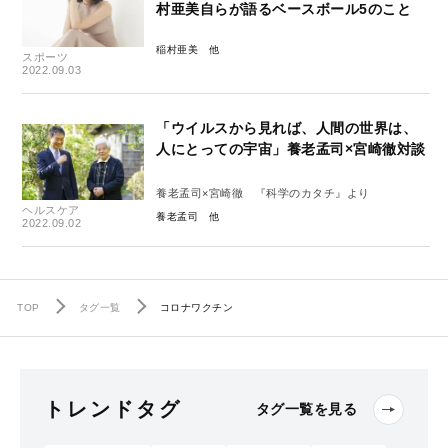
村亜美自らが語るベースボール5のこと
稲村亜美
スポーツ
2022.09.03
「ウイルスから見れば、人間の世界は、
人にとっての宇宙」養老孟司×宮崎徹対談
養老孟司×宮崎徹 『科学のカタチ』より
ヘルスケア
養老孟司
2022.09.02
TOP
タグ一覧
コロナワクチン
トレンドタグ
タグ一覧を見る