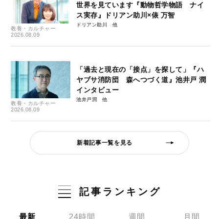
世界を見ています『動物哲学物語 ナイ
ス実存』ドリアン助川×俵 万智
ドリアン助川
教養・カルチャー
2026.08.09
「過去と現在の「接点」を探して」『ハ
ヤブサ消防団 森へつづく道』池井戸 潤
インタビュー
池井戸潤
教養・カルチャー
2026.08.09
新着記事一覧を見る
記事ランキング
最新
24時間
週間
月間