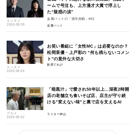
ームで号泣も、上方漫才大賞で浮上し
た“疑惑の涙”
金属バットの「酒辛肉鮪」#61
エンタメ
2026.08.09
金属バット
お笑い番組に「女性MC」は必要なのか？
松岡茉優・上戸彩の “何も残らないコメン
ト”の意外な大切さ
飲用てれび
エンタメ
2026.08.04
「暗黒汁」で愛され50年以上…深夜2時開
店の老舗立ち食いそば店、店主が守り続
ける"変えない味"と裏で店を支えるAI
グルメ
ライター神山
2026.08.02