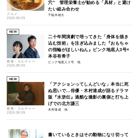
穴” 管理栄養士が勧める「具材」と避け
たい組み合わせ
グルメ
千駄木雄大
2026.08.09
NEW
二十年間演劇で培ってきた「身体を描き
込む技術」を注ぎ込みました『おもちゃ
の指輪がほしいねん』ピンク地底人3号×
本谷有希子
教養・カルチャー
ピンク地底人３号
2026.08.09
NEW
「アクションってしんどいな」本当に死
ぬ思いで…俳優・木村達成が語るドラマ
版『水滸伝』過酷な撮影の裏側と打ち上
げでの北方謙三
教養・カルチャー
木村達成
2026.08.09
書いているときはその動物になり切って