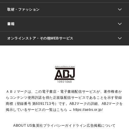
取材・ファッション
少年マンガ
週刊少年ジャンプ
書籍
ファッション・美容
青年マンガ
ジャンプSQ.
Seventeen
週刊ヤングジャンプ
オンラインストア・その他WEBサービス
文芸・文庫・総合
芸能・情報・スポーツ
少女マンガ
Vジャンプ
non-no Web
ヤングジャンプ定期購読デジタル
すばる
Myojo
オンラインストア
りぼん
学芸・ノンフィクション・新書
最強ジャンプ
女性マンガ
@BAILA
ヤンジャン＋
小説すばる
週プレNEWS
マーガレット
集英社OTOコンテンツ
集英社 学芸編集部
少年ジャンプ＋
その他WEBサービス
クッキー
ライトノベル・ノベライズ
MAQUIA ONLINE
となりのヤングジャンプ
集英社 文芸ステーション
週プレ グラジャパ！
別冊マーガレット
SHUEISHA MANGA-ART HERITAGE
集英社 ビジネス書
ゼブラック
ココハナ
SHUEISHA ADNAVI
SPUR.JP
集英社Webマガジン Cobalt
グランドジャンプ
web 集英社文庫
キッズ
web Sportiva
マンガMee
ジャンプキャラクターズストア
集英社新書
ジャンプルーキー！
月刊オフィスユー
ＡＢＪマークは、この電子書店・電子書籍配信サービスが、著作権者か
EDITOR'S LAB
LEE
集英社オレンジ文庫
ウルトラジャンプ
青春と読書
パラスポ＋！
らコンテンツ使用許諾を得た正規版配信サービスであることを示す登録
集英社みらい文庫
リマコミ＋
HAPPY PLUS STORE
集英社新書プラス
ジャンプTOON
商標（登録番号 第6091713号）です。ABJマークの詳細、ABJマークを
Marisol
シフォン文庫
アジア人物史
S-KIDS.LAND
マンガMeets
掲示しているサービスの一覧はこちら →
https://aebs.or.jp/
shueisha vox
よみタイ
S-MANGA
Web éclat
ダッシュエックス文庫
LEEマルシェ
kotoba
集英社ジャンプリミックス
ABOUT US
集英社プライバシーガイドライン
広告掲載について
T JAPAN:The New York Times Style Magazine
JUMP j BOOKS