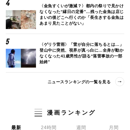
〈金魚すくいが激減？〉都内の祭りで見かけ
なくなった“縁日の定番”…残った金魚は店じ
まいの後どこへ行くのか「長生きする金魚は
あまり見たことがない」
〈ゲリラ雷雨〉「雷が自分に落ちるとは…」
登山中に突然、視界が真っ白に…全身が動か
なくなった41歳男性が語る“落雷事故の一部
始終”
ニュースランキングの一覧を見る
漫画ランキング
最新
24時間
週間
月間