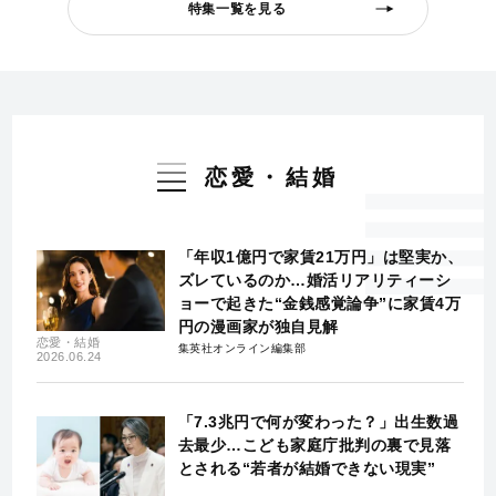
特集一覧を見る
恋愛・結婚
「年収1億円で家賃21万円」は堅実か、
ズレているのか…婚活リアリティーシ
ョーで起きた“金銭感覚論争”に家賃4万
円の漫画家が独自見解
恋愛・結婚
集英社オンライン編集部
2026.06.24
「7.3兆円で何が変わった？」出生数過
去最少…こども家庭庁批判の裏で見落
とされる“若者が結婚できない現実”