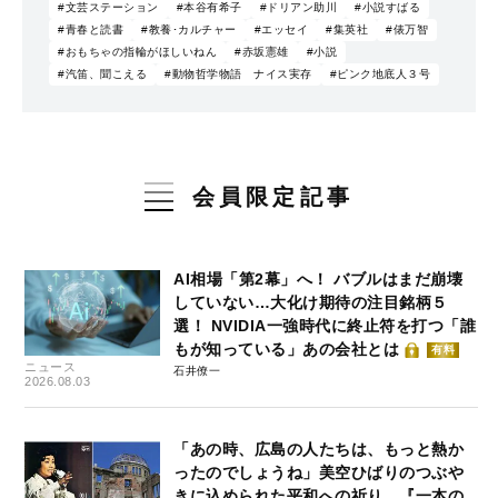
#文芸ステーション
#本谷有希子
#ドリアン助川
#小説すばる
#青春と読書
#教養･カルチャー
#エッセイ
#集英社
#俵万智
#おもちゃの指輪がほしいねん
#赤坂憲雄
#小説
#汽笛、聞こえる
#動物哲学物語 ナイス実存
#ピンク地底人３号
会員限定記事
AI相場「第2幕」へ！ バブルはまだ崩壊
していない…大化け期待の注目銘柄５
選！ NVIDIA一強時代に終止符を打つ「誰
もが知っている」あの会社とは
有料
ニュース
石井僚一
2026.08.03
「あの時、広島の人たちは、もっと熱か
ったのでしょうね」美空ひばりのつぶや
きに込められた平和への祈り…『一本の