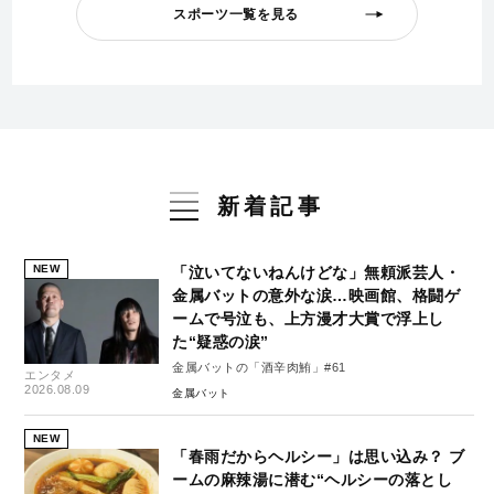
スポーツ一覧を見る
新着記事
NEW
「泣いてないねんけどな」無頼派芸人・
金属バットの意外な涙…映画館、格闘ゲ
ームで号泣も、上方漫才大賞で浮上し
た“疑惑の涙”
金属バットの「酒辛肉鮪」#61
エンタメ
2026.08.09
金属バット
NEW
「春雨だからヘルシー」は思い込み？ ブ
ームの麻辣湯に潜む“ヘルシーの落とし