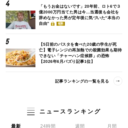
「もうお金はないです」20年前、ロト6で３
億2000万円当てた男は今…当選後も会社を
辞めなかった男が定年後に気づいた“本当の
自由”
有料
【5日前のパスタを食べた20歳の学生が死
亡】電子レンジの再加熱での殺菌効果も期待
できない「チャーハン症候群」の恐怖
【2026年6月バズり記事1位】
記事ランキングの一覧を見る
ニュースランキング
最新
24時間
週間
月間