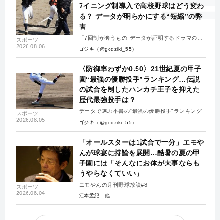
7イニング制導入で高校野球はどう変わ
る？ データが明らかにする“短縮”の弊
害
「7回制が奪うもの-データが証明するドラマの消
スポーツ
失-」
2026.08.06
ゴジキ（@godziki_55）
〈防御率わずか0.50〉21世紀夏の甲子
園“最強の優勝投手”ランキング…伝説
の試合を制したハンカチ王子を抑えた
歴代最強投手は？
データで選ぶ本書の”最強の優勝投手”ランキング
スポーツ
2026.08.05
ゴジキ（@godziki_55）
「オールスターは1試合で十分」エモや
んが球宴に持論を展開…酷暑の夏の甲
子園には「そんなにお体が大事ならも
うやらなくていい」
エモやんの月刊野球放談#8
スポーツ
2026.08.04
江本孟紀