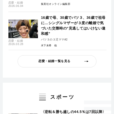
恋愛・結婚
集英社オンライン編集部
2026.06.04
16歳で母、30歳でバツ３、36歳で祖母
に…シングルマザーが３度の離婚で気
づいた交際時の“見逃してはいけない違
和感”
バツ３の３児ママ#2
恋愛・結婚
2026.03.28
木下未希
恋愛・結婚一覧を見る
スポーツ
〈逆転＆勝ち越しの44.5％は7回以降〉