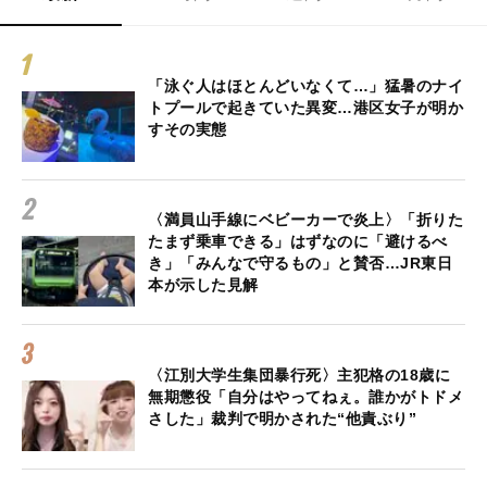
「泳ぐ人はほとんどいなくて…」猛暑のナイ
トプールで起きていた異変…港区女子が明か
すその実態
〈満員山手線にベビーカーで炎上〉「折りた
たまず乗車できる」はずなのに「避けるべ
き」「みんなで守るもの」と賛否…JR東日
本が示した見解
〈江別大学生集団暴行死〉主犯格の18歳に
無期懲役「自分はやってねぇ。誰かがトドメ
さした」裁判で明かされた“他責ぶり”