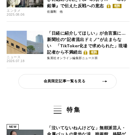
鉛筆』で伝えた反戦への意志
有料
エンタメ
佐藤剛
2025.08.06
「日経に紹介してほしい」が合言葉に…
新聞社の“記者流出ドミノ”が止まらな
い 「TikToker化まで求められた」現場
記者から不満続出
有料
ニュース
集英社オンライン編集部ニュース班
2026.07.18
会員限定記事一覧を見る
特集
NEW
「泣いてないねんけどな」無頼派芸人・
金属バットの意外な涙…映画館、格闘ゲ