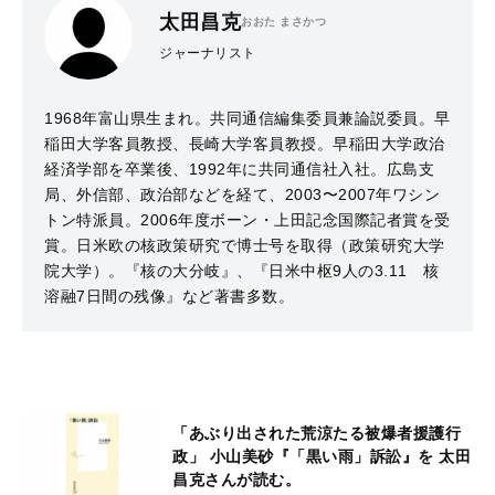
太田昌克
おおた まさかつ
ジャーナリスト
1968年富山県生まれ。共同通信編集委員兼論説委員。早
稲田大学客員教授、長崎大学客員教授。早稲田大学政治
経済学部を卒業後、1992年に共同通信社入社。広島支
局、外信部、政治部などを経て、2003〜2007年ワシン
トン特派員。2006年度ボーン・上田記念国際記者賞を受
賞。日米欧の核政策研究で博士号を取得（政策研究大学
院大学）。『核の大分岐』、『日米中枢9人の3.11 核
溶融7日間の残像』など著書多数。
「あぶり出された荒涼たる被爆者援護行
政」 小山美砂『「黒い雨」訴訟』を 太田
昌克さんが読む。