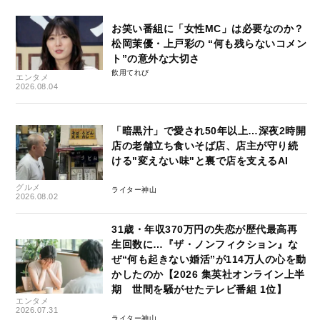
お笑い番組に「女性MC」は必要なのか？
松岡茉優・上戸彩の “何も残らないコメン
ト”の意外な大切さ
飲用てれび
エンタメ
2026.08.04
「暗黒汁」で愛され50年以上…深夜2時開
店の老舗立ち食いそば店、店主が守り続
ける"変えない味"と裏で店を支えるAI
グルメ
ライター神山
2026.08.02
31歳・年収370万円の失恋が歴代最高再
生回数に…『ザ・ノンフィクション』な
ぜ“何も起きない婚活”が114万人の心を動
かしたのか【2026 集英社オンライン上半
期 世間を騒がせたテレビ番組 1位】
エンタメ
2026.07.31
ライター神山