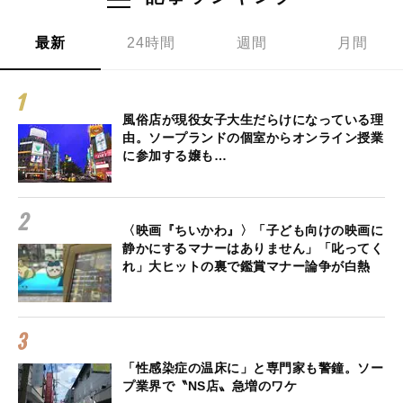
最新
24時間
週間
月間
風俗店が現役女子大生だらけになっている理
由。ソープランドの個室からオンライン授業
に参加する嬢も…
〈映画『ちいかわ』〉「子ども向けの映画に
静かにするマナーはありません」「叱ってく
れ」大ヒットの裏で鑑賞マナー論争が白熱
「性感染症の温床に」と専門家も警鐘。ソー
プ業界で〝NS店〟急増のワケ