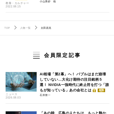
小山美砂
教養・カルチャー
2022.08.15
TOP
人物一覧
太田昌克
会員限定記事
AI相場「第2幕」へ！ バブルはまだ崩壊
していない…大化け期待の注目銘柄５
選！ NVIDIA一強時代に終止符を打つ「誰
もが知っている」あの会社とは
有料
ニュース
石井僚一
2026.08.03
「あの時、広島の人たちは、もっと熱か