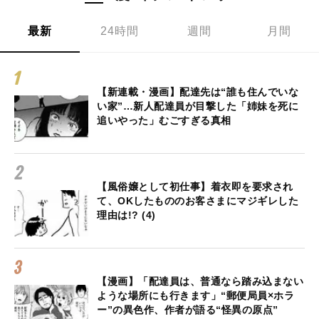
最新
24時間
週間
月間
【新連載・漫画】配達先は“誰も住んでいな
い家”…新人配達員が目撃した「姉妹を死に
追いやった」むごすぎる真相
【風俗嬢として初仕事】着衣即を要求され
て、OKしたもののお客さまにマジギレした
理由は!? (4)
【漫画】「配達員は、普通なら踏み込まない
ような場所にも行きます」“郵便局員×ホラ
ー”の異色作、作者が語る“怪異の原点”