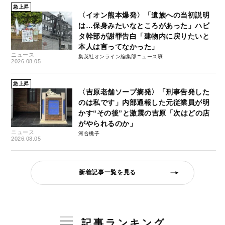
急上昇
〈イオン熊本爆発〉「遺族への当初説明
は…保身みたいなところがあった」ハビ
タ幹部が謝罪告白「建物内に戻りたいと
本人は言ってなかった」
ニュース
集英社オンライン編集部ニュース班
2026.08.05
急上昇
〈吉原老舗ソープ摘発〉「刑事告発した
のは私です」内部通報した元従業員が明
かす“その後”と激震の吉原「次はどの店
がやられるのか」
ニュース
河合桃子
2026.08.05
新着記事一覧を見る
記事ランキング