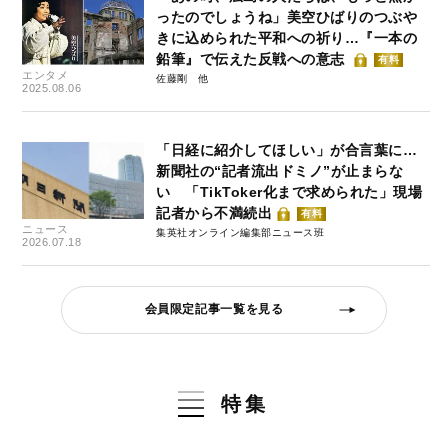
ったのでしょうね」美空ひばりのつぶや
きに込められた平和への祈り…『一本の
鉛筆』で伝えた反戦への意志
有料
エンタメ
佐藤剛
2025.08.06
「日経に紹介してほしい」が合言葉に…
新聞社の“記者流出ドミノ”が止まらな
い 「TikToker化まで求められた」現場
記者から不満続出
有料
ニュース
集英社オンライン編集部ニュース班
2026.07.18
会員限定記事一覧を見る
特集