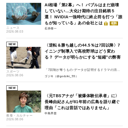
AI相場「第2幕」へ！ バブルはまだ崩壊
していない…大化け期待の注目銘柄５
選！ NVIDIA一強時代に終止符を打つ「誰
もが知っている」あの会社とは
有料
ニュース
石井僚一
2026.08.03
NEW
〈逆転＆勝ち越しの44.5％は7回以降〉7
イニング制導入で高校野球はどう変わ
る？ データが明らかにする“短縮”の弊害
「7回制が奪うもの-データが証明するドラマの消
スポーツ
失-」
2026.08.06
ゴジキ（@godziki_55）
NEW
〈元TBSアナが「被爆体験伝承者」に〉
長峰由紀さんが81年前の広島を語り継ぐ
理由「これは昔話ではありません」
中島早苗
教養・カルチャー
2026.08.06