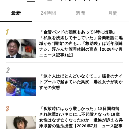
最新
24時間
週間
月間
「金管バンドの朝練もあって6時に出勤」
「私服を洗濯して干していた」音楽教諭に地
域から“同情”の声も…「救助袋」は近年訓練
ナシ、浮かんだ管理体制の盲点【2026年7月
ニュース記事1位】
「泳ぐ人はほとんどいなくて…」猛暑のナイ
トプールで起きていた異変…港区女子が明か
すその実態
「釈放時にはもう厳しかった」18日間勾留
され体重27.7キロに…不起訴となった16歳
女性はなぜ亡くなったのか 遺族が訴える兵
庫県警の違法捜査【2026年7月ニュース記事