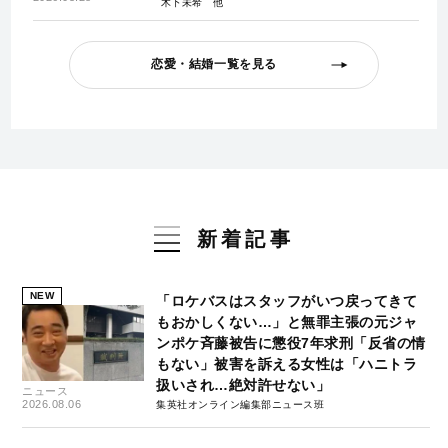
木下未希
恋愛・結婚一覧を見る
新着記事
NEW
「ロケバスはスタッフがいつ戻ってきて
もおかしくない…」と無罪主張の元ジャ
ンポケ斉藤被告に懲役7年求刑「反省の情
もない」被害を訴える女性は「ハニトラ
扱いされ…絶対許せない」
ニュース
2026.08.06
集英社オンライン編集部ニュース班