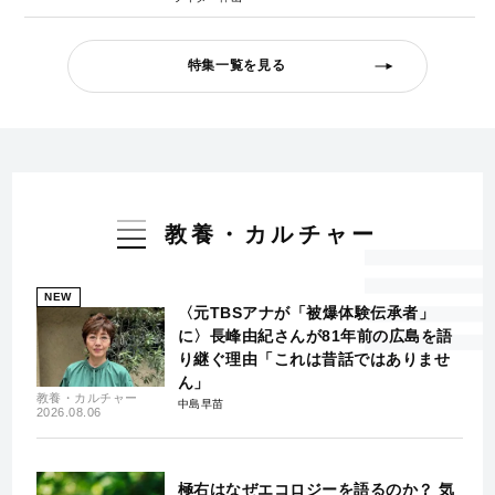
特集一覧を見る
教養・カルチャー
NEW
〈元TBSアナが「被爆体験伝承者」
に〉長峰由紀さんが81年前の広島を語
り継ぐ理由「これは昔話ではありませ
ん」
教養・カルチャー
中島早苗
2026.08.06
極右はなぜエコロジーを語るのか？ 気