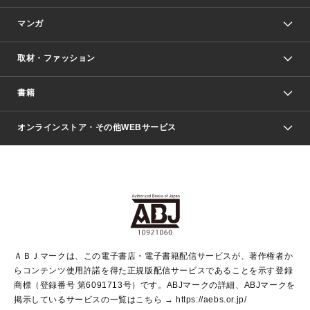
マンガ
取材・ファッション
少年マンガ
週刊少年ジャンプ
書籍
ファッション・美容
青年マンガ
ジャンプSQ.
Seventeen
週刊ヤングジャンプ
オンラインストア・その他WEBサービス
文芸・文庫・総合
芸能・情報・スポーツ
少女マンガ
Vジャンプ
non-no Web
ヤングジャンプ定期購読デジタル
すばる
Myojo
オンラインストア
りぼん
学芸・ノンフィクション・新書
最強ジャンプ
女性マンガ
@BAILA
ヤンジャン＋
小説すばる
週プレNEWS
マーガレット
集英社OTOコンテンツ
集英社 学芸編集部
少年ジャンプ＋
その他WEBサービス
クッキー
ライトノベル・ノベライズ
MAQUIA ONLINE
となりのヤングジャンプ
集英社 文芸ステーション
週プレ グラジャパ！
別冊マーガレット
SHUEISHA MANGA-ART HERITAGE
集英社 ビジネス書
ゼブラック
ココハナ
SHUEISHA ADNAVI
SPUR.JP
集英社Webマガジン Cobalt
グランドジャンプ
web 集英社文庫
キッズ
web Sportiva
マンガMee
ジャンプキャラクターズストア
集英社新書
ジャンプルーキー！
月刊オフィスユー
ＡＢＪマークは、この電子書店・電子書籍配信サービスが、著作権者か
EDITOR'S LAB
LEE
集英社オレンジ文庫
ウルトラジャンプ
青春と読書
パラスポ＋！
らコンテンツ使用許諾を得た正規版配信サービスであることを示す登録
集英社みらい文庫
リマコミ＋
HAPPY PLUS STORE
集英社新書プラス
ジャンプTOON
商標（登録番号 第6091713号）です。ABJマークの詳細、ABJマークを
Marisol
シフォン文庫
アジア人物史
S-KIDS.LAND
マンガMeets
掲示しているサービスの一覧はこちら →
https://aebs.or.jp/
shueisha vox
よみタイ
S-MANGA