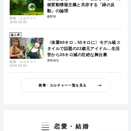
候変動懐疑主義と共存する「緑の反
動」の論理
森野咲
教養・カルチャー
2026.08.05
急上昇
〈体重90キロ→55キロに〉モデル級ス
タイルで話題の22歳元アイドル…生活
苦から35キロ減の壮絶な舞台裏
黒島暁生
教養・カルチャー
2026.08.04
教養・カルチャー一覧を見る
恋愛・結婚