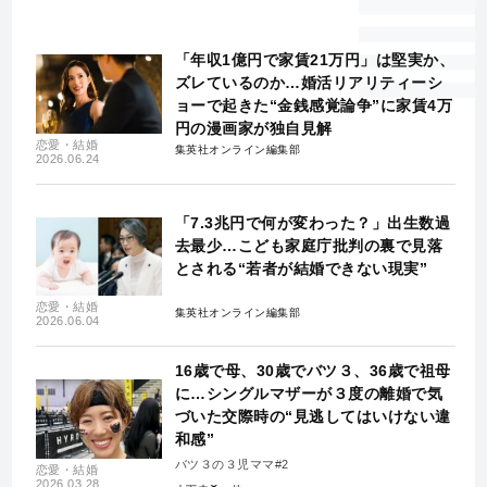
「年収1億円で家賃21万円」は堅実か、
ズレているのか…婚活リアリティーシ
ョーで起きた“金銭感覚論争”に家賃4万
円の漫画家が独自見解
恋愛・結婚
集英社オンライン編集部
2026.06.24
「7.3兆円で何が変わった？」出生数過
去最少…こども家庭庁批判の裏で見落
とされる“若者が結婚できない現実”
恋愛・結婚
集英社オンライン編集部
2026.06.04
16歳で母、30歳でバツ３、36歳で祖母
に…シングルマザーが３度の離婚で気
づいた交際時の“見逃してはいけない違
和感”
バツ３の３児ママ#2
恋愛・結婚
2026.03.28