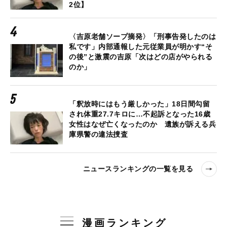
2位】
〈吉原老舗ソープ摘発〉「刑事告発したのは
私です」内部通報した元従業員が明かす“そ
の後”と激震の吉原「次はどの店がやられる
のか」
「釈放時にはもう厳しかった」18日間勾留
され体重27.7キロに…不起訴となった16歳
女性はなぜ亡くなったのか 遺族が訴える兵
庫県警の違法捜査
ニュースランキングの一覧を見る
漫画ランキング