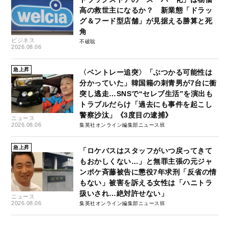
高の救世主になるか？ 新業態「ドラッ
グ＆フード型店舗」が見据える勝算と死
角
ビジネス
不破聡
2026.08.06
急上昇
〈ベントレー追突〉「ぶつかる可能性は
分かっていた」韓国籍の刺青男が7台に衝
突し逃走…SNSで“セレブ生活”を演出も
トラブルだらけ「過去にも事件を起こし
警察沙汰」《3度目の逮捕》
ニュース
2026.08.06
集英社オンライン編集部ニュース班
急上昇
「ロケバスはスタッフがいつ戻ってきて
もおかしくない…」と無罪主張の元ジャ
ンポケ斉藤被告に懲役7年求刑「反省の情
もない」被害を訴える女性は「ハニトラ
扱いされ…絶対許せない」
ニュース
2026.08.06
集英社オンライン編集部ニュース班