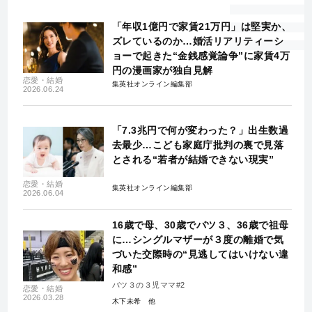
「年収1億円で家賃21万円」は堅実か、
ズレているのか…婚活リアリティーシ
ョーで起きた“金銭感覚論争”に家賃4万
円の漫画家が独自見解
恋愛・結婚
集英社オンライン編集部
2026.06.24
「7.3兆円で何が変わった？」出生数過
去最少…こども家庭庁批判の裏で見落
とされる“若者が結婚できない現実”
恋愛・結婚
集英社オンライン編集部
2026.06.04
16歳で母、30歳でバツ３、36歳で祖母
に…シングルマザーが３度の離婚で気
づいた交際時の“見逃してはいけない違
和感”
バツ３の３児ママ#2
恋愛・結婚
2026.03.28
木下未希