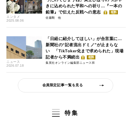
きに込められた平和への祈り…『一本の
鉛筆』で伝えた反戦への意志
有料
エンタメ
佐藤剛
2025.08.06
「日経に紹介してほしい」が合言葉に…
新聞社の“記者流出ドミノ”が止まらな
い 「TikToker化まで求められた」現場
記者から不満続出
有料
ニュース
集英社オンライン編集部ニュース班
2026.07.18
会員限定記事一覧を見る
特集