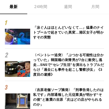
最新
24時間
週間
月間
「泳ぐ人はほとんどいなくて…」猛暑のナイ
トプールで起きていた異変…港区女子が明か
すその実態
〈ベントレー追突〉「ぶつかる可能性は分か
っていた」韓国籍の刺青男が7台に衝突し逃
走…SNSで“セレブ生活”を演出もトラブルだ
らけ「過去にも事件を起こし警察沙汰」《3
度目の逮捕》
〈吉原老舗ソープ摘発〉「刑事告発したのは
私です」内部通報した元従業員が明かす“そ
の後”と激震の吉原「次はどの店がやられる
のか」