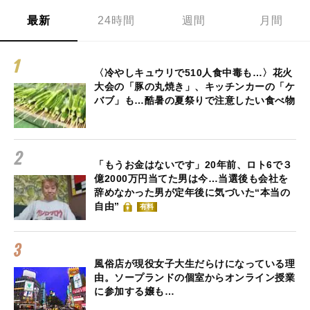
最新
24時間
週間
月間
〈冷やしキュウリで510人食中毒も…〉花火
大会の「豚の丸焼き」、キッチンカーの「ケ
バブ」も…酷暑の夏祭りで注意したい食べ物
「もうお金はないです」20年前、ロト6で３
億2000万円当てた男は今…当選後も会社を
辞めなかった男が定年後に気づいた“本当の
自由”
有料
風俗店が現役女子大生だらけになっている理
由。ソープランドの個室からオンライン授業
に参加する嬢も…