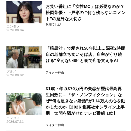
お笑い番組に「女性MC」は必要なのか？
松岡茉優・上戸彩の “何も残らないコメン
ト”の意外な大切さ
飲用てれび
エンタメ
2026.08.04
「暗黒汁」で愛され50年以上…深夜2時開
店の老舗立ち食いそば店、店主が守り続
ける"変えない味"と裏で店を支えるAI
グルメ
ライター神山
2026.08.02
31歳・年収370万円の失恋が歴代最高再
生回数に…『ザ・ノンフィクション』な
ぜ“何も起きない婚活”が114万人の心を動
かしたのか【2026 集英社オンライン上半
期 世間を騒がせたテレビ番組 1位】
エンタメ
2026.07.31
ライター神山