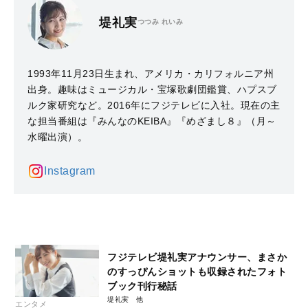
堤礼実
つつみ れいみ
1993年11月23日生まれ、アメリカ・カリフォルニア州
出身。趣味はミュージカル・宝塚歌劇団鑑賞、ハプスブ
ルク家研究など。2016年にフジテレビに入社。現在の主
な担当番組は『みんなのKEIBA』『めざまし８』（月～
水曜出演）。
Instagram
フジテレビ堤礼実アナウンサー、まさか
のすっぴんショットも収録されたフォト
ブック刊行秘話
堤礼実
エンタメ