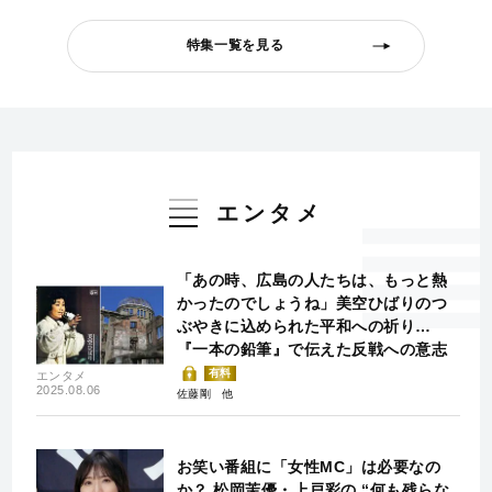
特集一覧を見る
エンタメ
「あの時、広島の人たちは、もっと熱
かったのでしょうね」美空ひばりのつ
ぶやきに込められた平和への祈り…
『一本の鉛筆』で伝えた反戦への意志
有料
エンタメ
2025.08.06
佐藤剛
お笑い番組に「女性MC」は必要なの
か？ 松岡茉優・上戸彩の “何も残らな