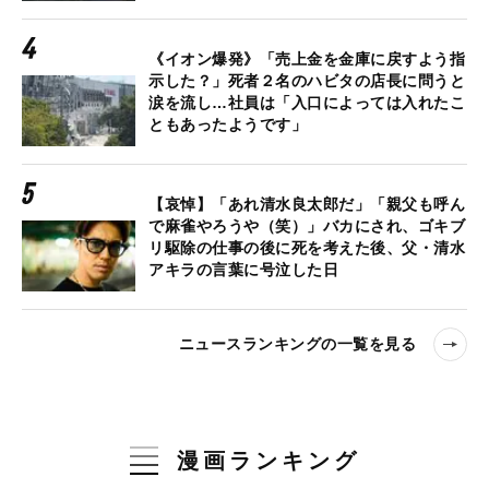
《イオン爆発》「売上金を金庫に戻すよう指
示した？」死者２名のハビタの店長に問うと
涙を流し…社員は「入口によっては入れたこ
ともあったようです」
【哀悼】「あれ清水良太郎だ」「親父も呼ん
で麻雀やろうや（笑）」バカにされ、ゴキブ
リ駆除の仕事の後に死を考えた後、父・清水
アキラの言葉に号泣した日
ニュースランキングの一覧を見る
漫画ランキング