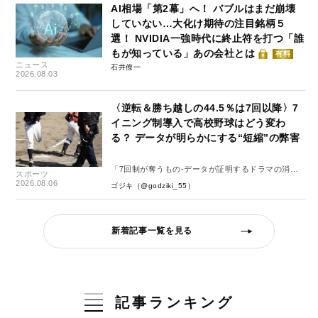
AI相場「第2幕」へ！ バブルはまだ崩壊
していない…大化け期待の注目銘柄５
選！ NVIDIA一強時代に終止符を打つ「誰
もが知っている」あの会社とは
有料
ニュース
石井僚一
2026.08.03
〈逆転＆勝ち越しの44.5％は7回以降〉7
イニング制導入で高校野球はどう変わ
る？ データが明らかにする“短縮”の弊害
「7回制が奪うもの-データが証明するドラマの消
スポーツ
失-」
2026.08.06
ゴジキ（@godziki_55）
新着記事一覧を見る
記事ランキング