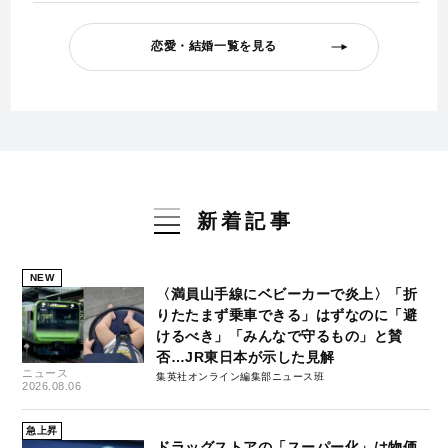
恋愛・結婚一覧を見る
新着記事
NEW
〈満員山手線にベビーカーで炎上〉「折
りたたまず乗車できる」はずなのに「避
けるべき」「みんなで守るもの」と賛
否…JR東日本が示した見解
ニュース
集英社オンライン編集部ニュース班
2026.08.06
急上昇
ドラッグストアの「スーパー化」は物価