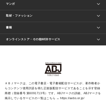
マンガ
取材・ファッション
少年マンガ
週刊少年ジャンプ
書籍
ファッション・美容
青年マンガ
ジャンプSQ.
Seventeen
週刊ヤングジャンプ
オンラインストア・その他WEBサービス
文芸・文庫・総合
芸能・情報・スポーツ
少女マンガ
Vジャンプ
non-no Web
ヤングジャンプ定期購読デジタル
すばる
Myojo
オンラインストア
りぼん
学芸・ノンフィクション・新書
最強ジャンプ
女性マンガ
@BAILA
ヤンジャン＋
小説すばる
週プレNEWS
マーガレット
集英社OTOコンテンツ
集英社 学芸編集部
少年ジャンプ＋
その他WEBサービス
クッキー
ライトノベル・ノベライズ
MAQUIA ONLINE
となりのヤングジャンプ
集英社 文芸ステーション
週プレ グラジャパ！
別冊マーガレット
SHUEISHA MANGA-ART HERITAGE
集英社 ビジネス書
ゼブラック
ココハナ
SHUEISHA ADNAVI
SPUR.JP
集英社Webマガジン Cobalt
グランドジャンプ
web 集英社文庫
キッズ
web Sportiva
マンガMee
ジャンプキャラクターズストア
集英社新書
ジャンプルーキー！
月刊オフィスユー
ＡＢＪマークは、この電子書店・電子書籍配信サービスが、著作権者か
EDITOR'S LAB
LEE
集英社オレンジ文庫
ウルトラジャンプ
青春と読書
パラスポ＋！
らコンテンツ使用許諾を得た正規版配信サービスであることを示す登録
集英社みらい文庫
リマコミ＋
HAPPY PLUS STORE
集英社新書プラス
ジャンプTOON
商標（登録番号 第6091713号）です。ABJマークの詳細、ABJマークを
Marisol
シフォン文庫
アジア人物史
S-KIDS.LAND
マンガMeets
掲示しているサービスの一覧はこちら →
https://aebs.or.jp/
shueisha vox
よみタイ
S-MANGA
Web éclat
ダッシュエックス文庫