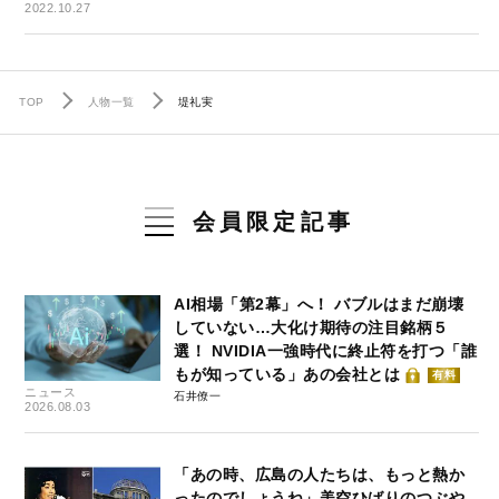
2022.10.27
TOP
人物一覧
堤礼実
会員限定記事
AI相場「第2幕」へ！ バブルはまだ崩壊
していない…大化け期待の注目銘柄５
選！ NVIDIA一強時代に終止符を打つ「誰
もが知っている」あの会社とは
有料
ニュース
石井僚一
2026.08.03
「あの時、広島の人たちは、もっと熱か
ったのでしょうね」美空ひばりのつぶや