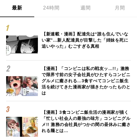
最新
24時間
週間
月間
【新連載・漫画】配達先は“誰も住んでいな
い家”…新人配達員が目撃した「姉妹を死に
追いやった」むごすぎる真相
【漫画】「コンビニは私の戦友ッ…!!」激務
で限界寸前の女子会社員がひたすらコンビニ
グルメに癒される…3食すべてコンビニ飯生
活を続けてきた漫画家が描きたかったものと
は
【漫画】3食コンビニ飯生活の漫画家が描く
「忙しい社会人の最強の味方」コンビニグル
メ!! 激務の会社員がつかの間の昼休みに癒さ
れる麺とは…